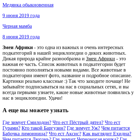
Медянка обыкновенная
9 июня 2019 года
Черная мамба
8 июня 2019 года
Змеи Африки
- это одна из важных и очень интересных
подкатегорий в нашей энциклопедии о диких животных.
Дикая природа крайне разнообразна и
Змеи Африки
- это
важная ее часть. Список животных в подкатегории будет
постоянно пополняться новыми видами. Все животные в
подкатегории имеют фото, название и подробное описание.
Картинки реально классные :) Так что заходите почаще! Не
забывайте подписываться на нас в социальных сетях, и вы
всегда первыми узнаете, какие новые животные появились у
нас в энциклопедии. Удачи!
А еще вы можете узнать
Где зимует Смилодон?
Что ест Пёстрый дятел?
Что ест
Гурами?
Кто такой Баргузин?
Где зимует Уж?
Чем питается
Бабочка лимонница?
Что ест Аксис?
Как выглядит Ехидна?
Чем питается Дюгонь?
Где зимует Черноногая кошка?
Где