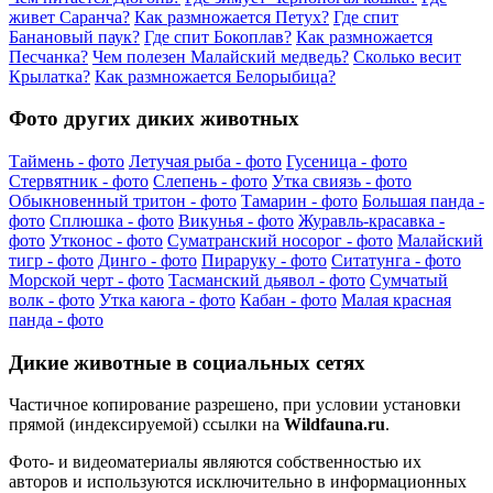
живет Саранча?
Как размножается Петух?
Где спит
Банановый паук?
Где спит Бокоплав?
Как размножается
Песчанка?
Чем полезен Малайский медведь?
Сколько весит
Крылатка?
Как размножается Белорыбица?
Фото других диких животных
Таймень - фото
Летучая рыба - фото
Гусеница - фото
Стервятник - фото
Слепень - фото
Утка свиязь - фото
Обыкновенный тритон - фото
Тамарин - фото
Большая панда -
фото
Сплюшка - фото
Викунья - фото
Журавль-красавка -
фото
Утконос - фото
Суматранский носорог - фото
Малайский
тигр - фото
Динго - фото
Пираруку - фото
Ситатунга - фото
Морской черт - фото
Тасманский дьявол - фото
Сумчатый
волк - фото
Утка каюга - фото
Кабан - фото
Малая красная
панда - фото
Дикие животные в социальных сетях
Частичное копирование разрешено, при условии установки
прямой (индексируемой) ссылки на
Wildfauna.ru
.
Фото- и видеоматериалы являются собственностью их
авторов и используются исключительно в информационных