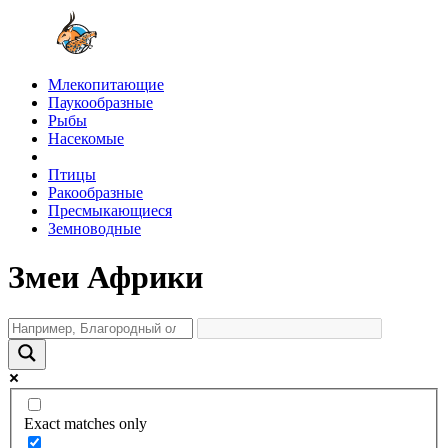
Млекопитающие
Паукообразные
Рыбы
Насекомые
Птицы
Ракообразные
Пресмыкающиеся
Земноводные
Змеи Африки
Exact matches only