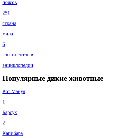
поясов
251
страна
мира
6
континентов в
энциклопедии
Популярные дикие животные
Кот Манул
1
Барсук
2
Капибара