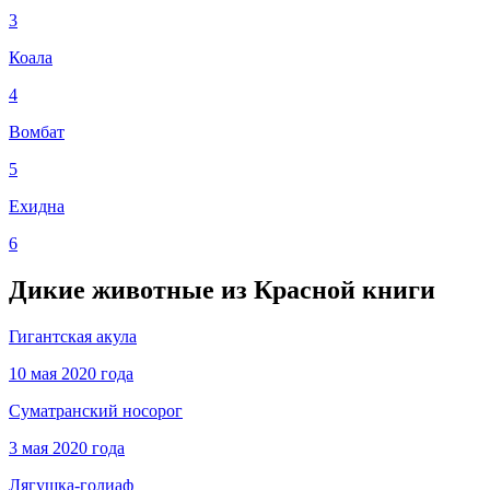
3
Коала
4
Вомбат
5
Ехидна
6
Дикие животные из Красной книги
Гигантская акула
10 мая 2020 года
Суматранский носорог
3 мая 2020 года
Лягушка-голиаф