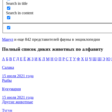
Search in title
Search in content
Манул
и еще 842 представителей фауны в энциклопедии
Полный список диких животных по алфавиту
А
Б
В
Г
Д
Е
Ё
Ж
З
И
К
Л
М
Н
О
П
Р
С
Т
У
Ф
Х
Ц
Ч
Ш
Щ
Э
Ю
Салака
15 июля 2021 года
Рыбы
Кукумария
15 июля 2021 года
Другие животные
Тугун