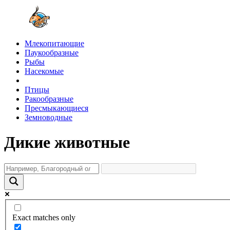
Млекопитающие
Паукообразные
Рыбы
Насекомые
Птицы
Ракообразные
Пресмыкающиеся
Земноводные
Дикие животные
Exact matches only