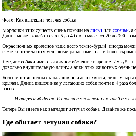
Фото: Как выглядит летучая собака
Мордочки этих существ очень похожи на
лисьи
или
собачьи
, а
Длина может колебаться от 5 до 40 см, а масса от 20 до 900 гр
Окрас ночных крыланов чаще всего темно-бурый, иногда можно
самочки отличаются меньшими размерами тела и более скромно
Летучие собаки имеют отличное обоняние и зрение. Их зубы 
довольно внушительную длину. Лапки этих животных очень це
Большинство ночных крыланов не имеют хвоста, лишь у пары 
крылан. Длина кишечника у летающих собак почти в 4 раза бол
часов.
Интересный факт:
В отличие от летучих мышей только 
Теперь Вы знаете
как выглядит летучая собака
. Давайте же посм
Где обитает летучая собака?