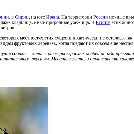
онии
, в
Сирии
, на юге
Ирана
. На территории
России
ночные крыл
и даже кладбища, иные природные убежища. В
Египте
этих живот
ветров.
некоторых местностях этих существ практически не осталось, та
видам фруктовых деревьев, когда поедают их совсем еще неспел
чая собака — калонг, размеры взрослых особей иногда превышаю
 питательным, вкусным. Местные жители отлавливают калонгов