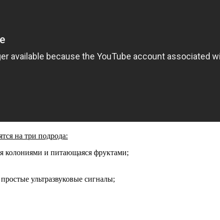
ятся на три подрода:
ая колониями и питающаяся фруктами;
 простые ультразвуковые сигналы;