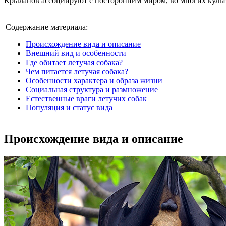
Крыланов ассоциируют с посторонним миром, во многих культ
Содержание материала:
Происхождение вида и описание
Внешний вид и особенности
Где обитает летучая собака?
Чем питается летучая собака?
Особенности характера и образа жизни
Социальная структура и размножение
Естественные враги летучих собак
Популяция и статус вида
Происхождение вида и описание