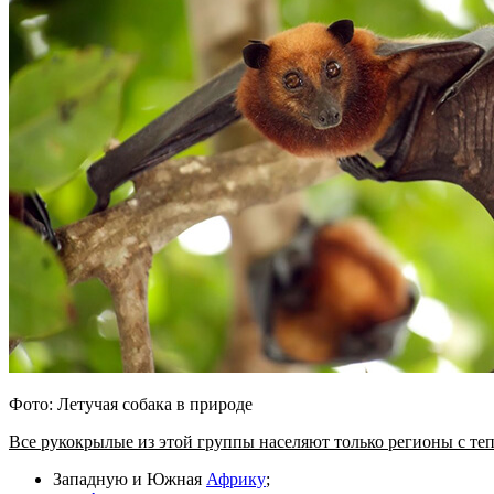
Фото: Летучая собака в природе
Все рукокрылые из этой группы населяют только регионы с те
Западную и Южная
Африку
;