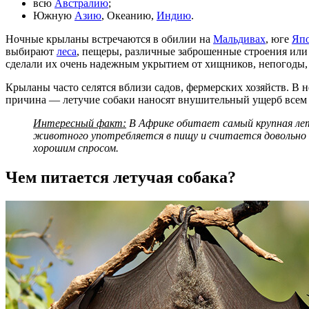
всю
Австралию
;
Южную
Азию
, Океанию,
Индию
.
Ночные крыланы встречаются в обилии на
Мальдивах
, юге
Яп
выбирают
леса
, пещеры, различные заброшенные строения ил
сделали их очень надежным укрытием от хищников, непогоды, 
Крыланы часто селятся вблизи садов, фермерских хозяйств. В 
причина — летучие собаки наносят внушительный ущерб всем 
Интересный факт:
В Африке обитает самый крупная лету
животного употребляется в пищу и считается довольно
хорошим спросом.
Чем питается летучая собака?