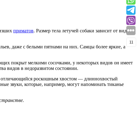
низших
приматов
. Размер тела летучей собаки зависит от вида.
11
ьев, даже с белыми пятнами на них. Самцы более яркие, а
ющих покрыт мелкими сосочками, у некоторых видов он имеет
ва видов в недоразвитом состоянии.
ид, отличающийся роскошным хвостом — длиннохвостый
чные звуки, которые, например, могут напоминать тиканье
остранстве.