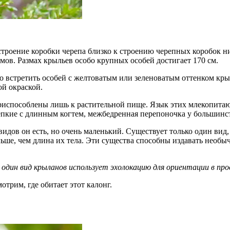
 строение коробки черепа близко к строению черепных коробок 
аммов. Размах крыльев особо крупных особей достигает 170 см.
 встретить особей с желтоватым или зеленоватым оттенком крыл
й окраской.
приспособлены лишь к растительной пище. Язык этих млекопита
пкие с длинным когтем, межбедренная перепоночка у большинст
видов он есть, но очень маленький. Существует только один в
ьше, чем длина их тела. Эти существа способны издавать необы
один вид крыланов использует эхолокацию для ориентации в пр
отрим, где обитает этот калонг.