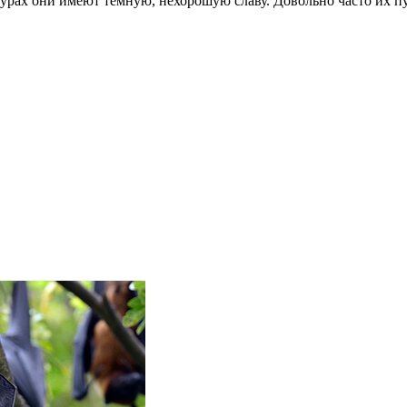
урах они имеют темную, нехорошую славу. Довольно часто их п