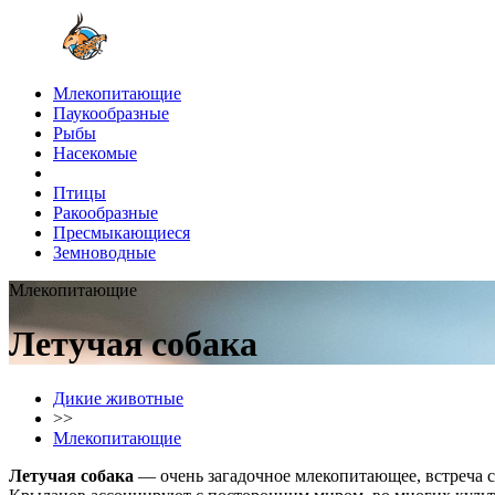
Млекопитающие
Паукообразные
Рыбы
Насекомые
Птицы
Ракообразные
Пресмыкающиеся
Земноводные
Млекопитающие
Летучая собака
Дикие животные
>>
Млекопитающие
Летучая собака
— очень загадочное млекопитающее, встреча с