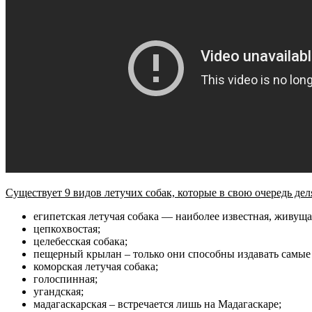
Существует 9 видов летучих собак, которые в свою очередь дел
египетская летучая собака — наиболее известная, живущ
цепкохвостая;
целебесская собака;
пещерный крылан – только они способны издавать самые
коморская летучая собака;
голоспинная;
угандская;
мадагаскарская – встречается лишь на Мадагаскаре;