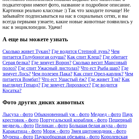
подкатегории имеют фото, название и подробное описание.
Картинки реально классные :) Так что заходите почаще! Не
забывайте подписываться на нас в социальных сетях, и вы
всегда первыми узнаете, какие новые животные появились у
нас в энциклопедии. Удачи!
А еще вы можете узнать
Сколько живет Тукан?
Где водится Степной лунь?
Чем
питается Голубоногая олуша?
Как спит Клещ?
Где обитает
Серая белка?
Где зимует Ворон?
Сколько весит Маисовый
полоз?
Где спит Ужасный листолаз?
Что ест Рыба шар?
Где
зимует Лось?
Чем полезен Пака?
Как спит Орел-карлик?
Чем
питается Вомбат?
Что ест Ушастый ёж?
Где живет Тля?
Как
выглядит Гепард?
Где зимует Лирохвост?
Где водится
Косатка?
Фото других диких животных
Лысуха - фото
Обыкновенный уж - фото
Медоед - фото
Паук
крестовик - фото
Португальский кораблик - фото
Пещерный
медведь - фото
Пеликан - фото
Большая белая акула - фото
Каракатица - фото
Морж - фото
Змея щитомордник - фото
Мурена - фото
Паукообразная обезьяна - фото
Королевская