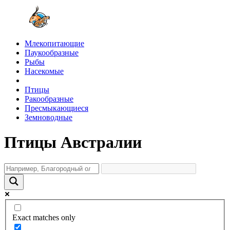
Млекопитающие
Паукообразные
Рыбы
Насекомые
Птицы
Ракообразные
Пресмыкающиеся
Земноводные
Птицы Австралии
Exact matches only