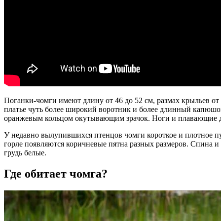
Поганки-чомги имеют длину от 46 до 52 см, размах крыльев от
платье чуть более широкий воротник и более длинный капюшон
оранжевым кольцом окутывающим зрачок. Ноги и плавающие д
У недавно вылупившихся птенцов чомги короткое и плотное п
горле появляются коричневые пятна разных размеров. Спина и 
грудь белые.
Где обитает чомга?