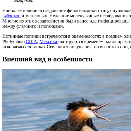
гагарами.
Наиболее полное исследование филогеномики птиц, опубликова
рябчиков
и мезитовых. Недавние молекулярные исследования о
Многие из этих характеристик были ранее идентифицированы 
между фламинго и поганками.
Истинные поганки встречаются в окаменелостях в позднем олиг
Pliolymbus (
США
,
Мексика
) датируются временем, когда прак
ископаемых останках Северного полушария, но возникли они,
Внешний вид и особенности