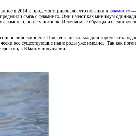
нное в 2014 г, продемонстрировало, что поганки и
фламинго
— 
пределили связь с фламинго. Они имеют как минимум одиннадца
у фламинго, но не у поганок. Ископаемые образцы из ледников
оцене либо миоцене. Пока есть несколько доисторических родов,
тически все существующие ныне роды уже имелись. Так как пог
 вероятно, в Южном полушарии.