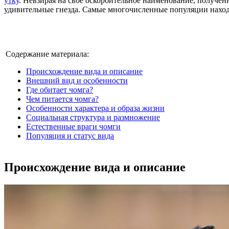
утку
. Невзирая на свое оскорбительное наименование, полученн
удивительные гнезда. Самые многочисленные популяции наход
Содержание материала:
Происхождение вида и описание
Внешний вид и особенности
Где обитает чомга?
Чем питается чомга?
Особенности характера и образа жизни
Социальная структура и размножение
Естественные враги чомги
Популяция и статус вида
Происхождение вида и описание