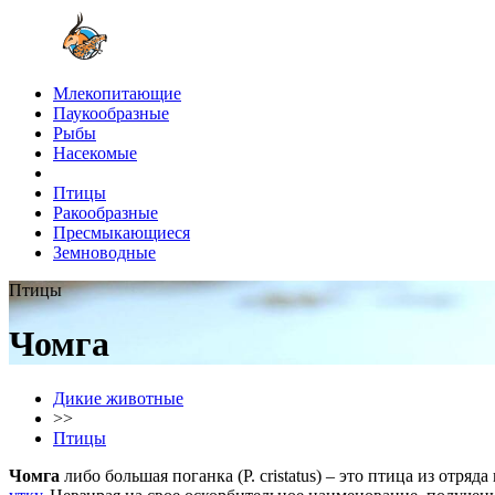
Млекопитающие
Паукообразные
Рыбы
Насекомые
Птицы
Ракообразные
Пресмыкающиеся
Земноводные
Птицы
Чомга
Дикие животные
>>
Птицы
Чомга
либо большая поганка (P. cristatus) – это птица из отря