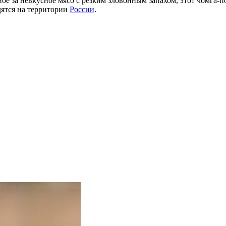
ое за невкусное мясо с резким зловонным запахом, этот чомга-п
ятся на территории
России
.