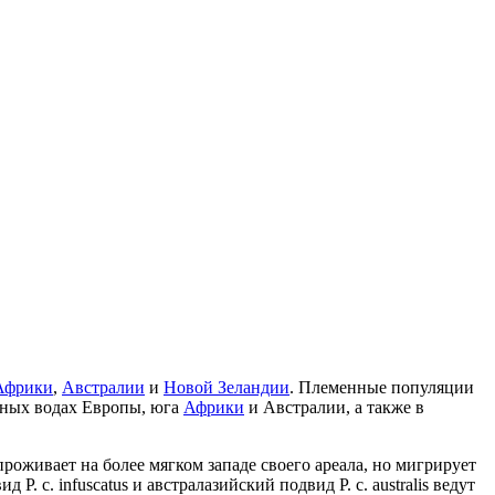
Африки
,
Австралии
и
Новой Зеландии
. Племенные популяции
жных водах Европы, юга
Африки
и Австралии, а также в
проживает на более мягком западе своего ареала, но мигрирует
 с. infuscatus и австралазийский подвид P. c. australis ведут