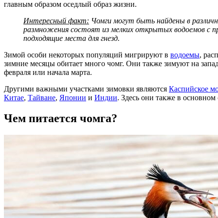
главным образом оседлый образ жизни.
Интересный факт:
Чомги могут быть найдены в различны
размножения состоят из мелких открытых водоемов с пр
подходящие места для гнезд.
Зимой особи некоторых популяций мигрируют в
водоемы
, рас
зимние месяцы обитает много чомг. Они также зимуют на запад
февраля или начала марта.
Другими важными участками зимовки являются
Каспийское м
Китае
,
Тайване
,
Японии
и
Индии
. Здесь они также в основном
Чем питается чомга?