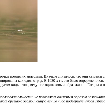
очки зрения их анатомии. Вначале считалось, что они связаны 
цированы как один отряд. В 1930-х гг, это было определено к
другом виды птиц, ведущие одинаковый образ жизни. Гагары и 
 последовательности, не позволяют должным образом разрешить 
дают древнюю эволюционную линию либо подвергнувшуюся избират