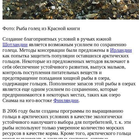
Фото: Рыба голец из Красной книги
Создание благоприятных условий в ручьях южной
Шотландии
является возможным усилием по сохранению
голеца. Методы консервации были предложены в
Ирландии
как попытка защитить популяции оставшихся арктических
гольцов. Некоторые из предложенных методов включают в
себя обеспечение устойчивого развития, выпуск мальков,
контроль поступления питательных веществ и
предотвращение попадания хищной рыбы в озера,
содержащие гольцев. Пополнение запасов этой рыбы в озерах
является еще одним усилием по сохранению, которые
предпринимаются в некоторых местах, таких как озеро
Сиамаа на юго-востоке
Финляндии
.
В 2006 году были созданы программы по выращиванию
гольца в арктических условиях в качестве экологически
устойчивого наилучшего выбора для потребителей, т. к. эти
рыбы используют только умеренное количество морских
ресурсов в качестве корма. Кроме того, арктического гольца
могут выращивать в закрытых системах, которые