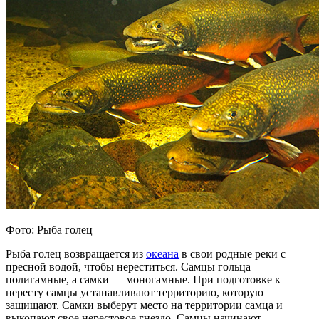
Фото: Рыба голец
Рыба голец возвращается из
океана
в свои родные реки с
пресной водой, чтобы нереститься. Самцы гольца —
полигамные, а самки — моногамные. При подготовке к
нересту самцы устанавливают территорию, которую
защищают. Самки выберут место на территории самца и
выкопают свое нерестовое гнездо. Самцы начинают