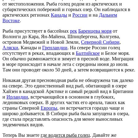
от местоположения. Рыба голец родом из арктических и
субарктических побережий и горных озер. Он наблюдался в
арктических регионах
Канады
и
России
и на
Дальнем
Востоке
.
Рыба присутствует в бассейнах
рек
Баренцева моря
от
Волонги до Кара, Ян-Майена, Шпицбергена, Колгуева,
островов Медвежий и Новой Земли,
Северной Сибири
,
Аляски
, Канады и
Гренландии
. На севере России голец
отсутствует в реках, впадающих в
Балтийское
и Белое моря.
Он обычно размножается и зимует в пресной воде. Миграция
в море происходит в начале лета с середины июня до июля.
Там они проводят около 50 дней, а затем возвращаются к реке.
Никакая другая пресноводная рыба не обнаружена так далеко
на севере. Это единственный вид рыб, обитающий в озере
Хайзен в канадской Арктике и самый редкий вид в Британии
и
Ирландии
, встречающийся в основном в глубоких,
ледниковых озерах. В других частях его ареала, таких как
страны Северной
Европы
, он встречается гораздо чаще и
широко добывается. В Сибири рыба была запущена в озера,
где стала представлять опасность для менее выносливых
эндемичных видов.
Теперь Вы знаете
где водится рыба голец
. Давайте же