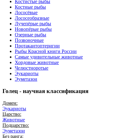
Костистые рыбы
Костные рыбы
Лососёвые
Лососеобразные
Лучепёрые рыбы
Новопёрые рыбы
Озерные рыбы
Позвоночные
Протакантоптеригии
Рыбы Красной книги России
Самые удивительные животные
Хордовые животные
Челюстноротые
Эукариоты
Эуметазои
Голец - научная классификация
Домен:
Эукариоты
Царство:
Животные
Подцарство:
Эуметазои
Без ранга: