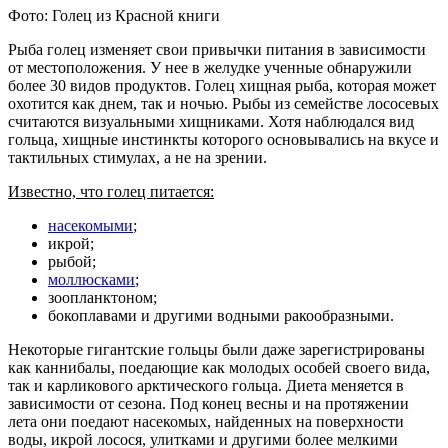
Фото: Голец из Красной книги
Рыба голец изменяет свои привычки питания в зависимости
от местоположения. У нее в желудке ученные обнаружили
более 30 видов продуктов. Голец хищная рыба, которая может
охотится как днем, так и ночью. Рыбы из семействе лососевых
считаются визуальными хищниками. Хотя наблюдался вид
гольца, хищные инстинкты которого основывались на вкусе и
тактильных стимулах, а не на зрении.
Известно, что голец питается:
насекомыми
;
икрой;
рыбой;
моллюсками
;
зоопланктоном;
бокоплавами и другими водными ракообразными.
Некоторые гигантские гольцы были даже зарегистрированы
как каннибалы, поедающие как молодых особей своего вида,
так и карликового арктического гольца. Диета меняется в
зависимости от сезона. Под конец весны и на протяжении
лета они поедают насекомых, найденных на поверхности
воды, икрой лосося, улитками и другими более мелкими