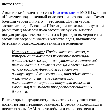
Фото: Голец
Арктический голец занесен в
Красную книгу
МСОП как вид
«Наименее подверженный опасности исчезновения». Самая
большая угроза для него — это люди. Другая угроза —
засоление воды. В южной Шотландии несколько популяций
рыбы голец вымерли из-за засоления ручьев. Многие
популяции арктического гольца в Ирландии вымерли из-за
засоления озера и снижения качества воды, вызванного
бытовым и сельскохозяйственным загрязнением.
Интересный факт
: Предполагаемая угроза, с
которой сталкиваются некоторые популяции
арктического гольца, — отсутствие генетической
изменчивости. Популяция гольца в озере Сиамаа
на юго-востоке Финляндии зависит от
аквакультуры для выживания, что объясняется
тем, что отсутствие генетической
изменчивости в коренной популяции вызывает
гибель яиц и вызывает предрасположенность к
болезням.
В некоторых в труднодоступных озерах популяция голеца
достигает значительных размеров. В озерах, находящихся в
пределах зоны БАМ, золотодобычи и геологоразведки