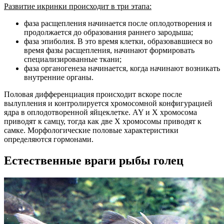
Развитие икринки происходит в три этапа:
фаза расщепления начинается после оплодотворения и
продолжается до образования раннего зародыша;
фаза эпиболия. В это время клетки, образовавшиеся во
время фазы расщепления, начинают формировать
специализированные ткани;
фаза органогенеза начинается, когда начинают возникать
внутренние органы.
Половая дифференциация происходит вскоре после
вылупления и контролируется хромосомной конфигурацией
ядра в оплодотворенной яйцеклетке. AY и X хромосома
приводят к самцу, тогда как две X хромосомы приводят к
самке. Морфологические половые характеристики
определяются гормонами.
Естественные враги рыбы голец