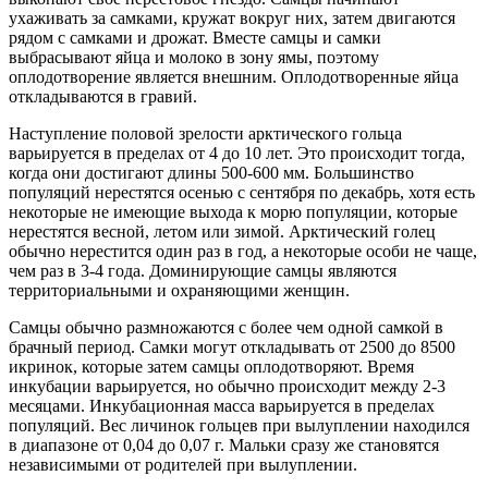
ухаживать за самками, кружат вокруг них, затем двигаются
рядом с самками и дрожат. Вместе самцы и самки
выбрасывают яйца и молоко в зону ямы, поэтому
оплодотворение является внешним. Оплодотворенные яйца
откладываются в гравий.
Наступление половой зрелости арктического гольца
варьируется в пределах от 4 до 10 лет. Это происходит тогда,
когда они достигают длины 500-600 мм. Большинство
популяций нерестятся осенью с сентября по декабрь, хотя есть
некоторые не имеющие выхода к морю популяции, которые
нерестятся весной, летом или зимой. Арктический голец
обычно нерестится один раз в год, а некоторые особи не чаще,
чем раз в 3-4 года. Доминирующие самцы являются
территориальными и охраняющими женщин.
Самцы обычно размножаются с более чем одной самкой в
брачный период. Самки могут откладывать от 2500 до 8500
икринок, которые затем самцы оплодотворяют. Время
инкубации варьируется, но обычно происходит между 2-3
месяцами. Инкубационная масса варьируется в пределах
популяций. Вес личинок гольцев при вылуплении находился
в диапазоне от 0,04 до 0,07 г. Мальки сразу же становятся
независимыми от родителей при вылуплении.