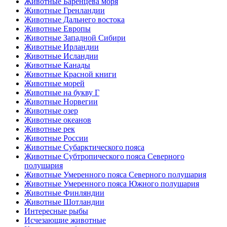
Животные Баренцева моря
Животные Гренландии
Животные Дальнего востока
Животные Европы
Животные Западной Сибири
Животные Ирландии
Животные Исландии
Животные Канады
Животные Красной книги
Животные морей
Животные на букву Г
Животные Норвегии
Животные озер
Животные океанов
Животные рек
Животные России
Животные Субарктического пояса
Животные Субтропического пояса Северного
полушария
Животные Умеренного пояса Северного полушария
Животные Умеренного пояса Южного полушария
Животные Финляндии
Животные Шотландии
Интересные рыбы
Исчезающие животные