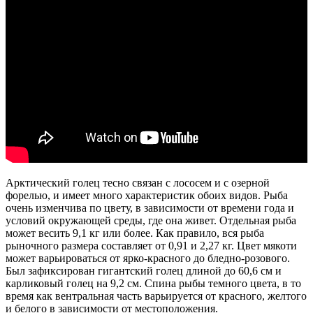
Арктический голец тесно связан с лососем и с озерной
форелью, и имеет много характеристик обоих видов. Рыба
очень изменчива по цвету, в зависимости от времени года и
условий окружающей среды, где она живет. Отдельная рыба
может весить 9,1 кг или более. Как правило, вся рыба
рыночного размера составляет от 0,91 и 2,27 кг. Цвет мякоти
может варьироваться от ярко-красного до бледно-розового.
Был зафиксирован гигантский голец длиной до 60,6 см и
карликовый голец на 9,2 см. Спина рыбы темного цвета, в то
время как вентральная часть варьируется от красного, желтого
и белого в зависимости от местоположения.