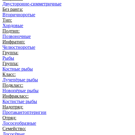
Двусторонне-симметричные
Без ранга:
Вторичноротые
Тип:
Хордовые
Подтип:
Позвоночные
Инфратип:
Челюстноротые
Группа:
Рыбы
Группа:
Костные рыбы
Класс:
Лучепёрые рыбы
Подкласс:
Новопёрые рыбы
Инфракласс:
Костистые рыбы
Надотряд:
Протакантоптеригии
Отряд:
Лососеобразные
Семейство:
Лососёвые