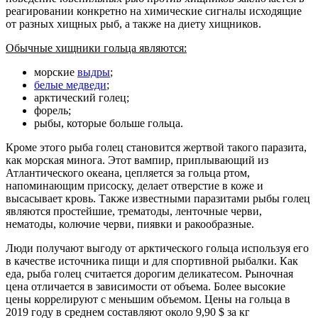
реагировании конкретно на химические сигналы исходящие
от разных хищных рыб, а также на диету хищников.
Обычные хищники гольца являются:
морские
выдры
;
белые медведи
;
арктический голец;
форель;
рыбы, которые больше гольца.
Кроме этого рыба голец становится жертвой такого паразита,
как морская минога. Этот вампир, приплывающий из
Атлантического океана, цепляется за гольца ртом,
напоминающим присоску, делает отверстие в коже и
высасывает кровь. Также известными паразитами рыбы голец
являются простейшие, трематоды, ленточные черви,
нематоды, колючие черви, пиявки и ракообразные.
Люди получают выгоду от арктического гольца используя его
в качестве источника пищи и для спортивной рыбалки. Как
еда, рыба голец считается дорогим деликатесом. Рыночная
цена отличается в зависимости от объема. Более высокие
цены коррелируют с меньшим объемом. Цены на гольца в
2019 году в среднем составляют около 9,90 $ за кг