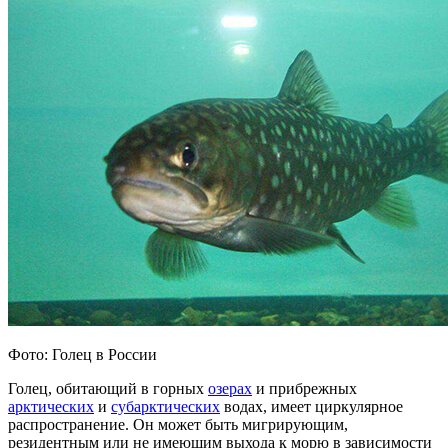
Фото: Голец в России
Голец, обитающий в горных
озерах
и прибрежных
арктических
и
субарктических
водах, имеет циркулярное
распространение. Он может быть мигрирующим,
резидентным или не имеющим выхода к морю в зависимости