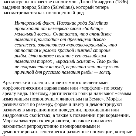
рассмотрены в качестве синонимов. Джон Ричардсон (1836)
выделил подрод Salmo (Salvelinus), который теперь
рассматривается как полноценный род.
Интересный факт:
Название рода Salvelinus
происходит от немецкого слова «Saibling» —
маленький лосось. Считается, что английское
название происходит от древнеирландского
ceara/cera, означающего «кроваво-красный», что
относится к розово-красной нижней стороне
рыбы. Это также связано с его валлийским
названием торгох , «красный живот». Тело рыбы
не покрывается чешуей, вероятно это послужило
причиной для русского названия рыбы — голец.
Арктический голец отличается многочисленными
морфологическими вариантами или «морфами» по всему
ареалу вида. Поэтому, арктического гольца называют «самым
изменчивым позвоночным животным на Земле». Морфы
различаются по размеру, форме и цвету и демонстрируют
различия в миграционном поведении, проживании или
анадромных свойствах, а также в поведении при кормлении.
Морфы зачастую скрещиваются, но также они могут
находиться репродуктивно изолированными и
демонстрировать генетически различные популяции, которые