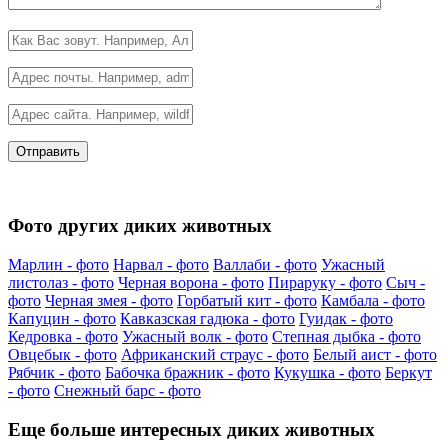
Фото других диких животных
Марлин - фото
Нарвал - фото
Валлаби - фото
Ужасный
листолаз - фото
Черная ворона - фото
Пираруку - фото
Сыч -
фото
Черная змея - фото
Горбатый кит - фото
Камбала - фото
Капуцин - фото
Кавказская гадюка - фото
Гуидак - фото
Кедровка - фото
Ужасный волк - фото
Степная дыбка - фото
Овцебык - фото
Африканский страус - фото
Белый аист - фото
Рябчик - фото
Бабочка бражник - фото
Кукушка - фото
Беркут
- фото
Снежный барс - фото
Еще больше интересных диких животных