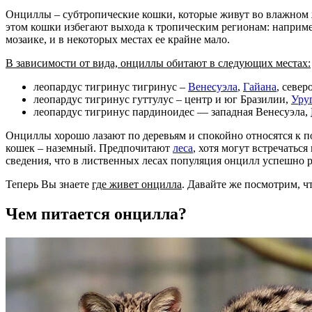
Онциллы – субтропические кошки, которые живут во влажном 
этом кошки избегают выхода к тропическим регионам: наприме
мозаике, и в некоторых местах ее крайне мало.
В зависимости от вида, онциллы обитают в следующих местах:
леопардус тигринус тигринус –
Венесуэла
,
Гайана
, север
леопардус тигринус гуттулус – центр и юг Бразилии,
Уру
леопардус тигринус пардиноидес — западная Венесуэла,
Онциллы хорошо лазают по деревьям и спокойно относятся к п
кошек – наземный. Предпочитают
леса
, хотя могут встречаться
сведения, что в лиственных лесах популяция онцилл успешно р
Теперь Вы знаете
где живет онцилла
. Давайте же посмотрим, ч
Чем питается онцилла?