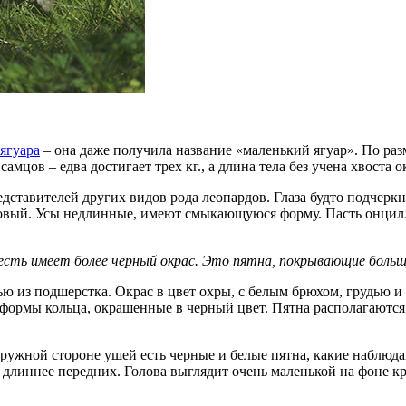
ягуара
– она даже получила название «маленький ягуар». По ра
мцов – едва достигает трех кг., а длина тела без учена хвоста о
едставителей других видов рода леопардов. Глаза будто подчер
зовый. Усы недлинные, имеют смыкающуюся форму. Пасть онцил
 есть имеет более черный окрас. Это пятна, покрывающие боль
ью из подшерстка. Окрас в цвет охры, с белым брюхом, грудью и
формы кольца, окрашенные в черный цвет. Пятна располагаются
ужной стороне ушей есть черные и белые пятна, какие наблюда
 длиннее передних. Голова выглядит очень маленькой на фоне кр