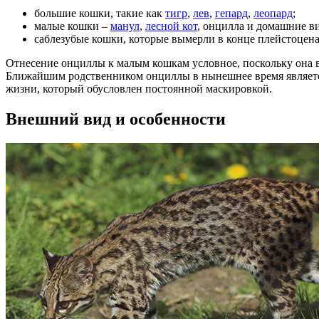
большие кошки, такие как
тигр
,
лев
,
гепард
,
леопард
;
малые кошки –
манул
,
лесной кот
, онцилла и домашние в
саблезубые кошки, которые вымерли в конце плейстоцена
Отнесение онциллы к малым кошкам условное, поскольку она в
Ближайшим родственником онциллы в нынешнее время является 
жизни, который обусловлен постоянной маскировкой.
Внешний вид и особенности