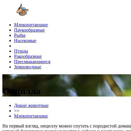
Млекопитающие
Паукообразные
Рыбы
Насекомые
Птицы
Ракообразные
Пресмыкающиеся
Земноводные
Млекопитающие
Онцилла
Дикие животные
>>
Млекопитающие
На первый взгляд, онциллу можно спутать с породистой домаш