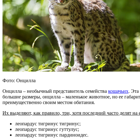
Фото: Онцилла
Онцилла – необычный представитель семейства
кошачьих
. Эта
большие размеры, онцилла – маленькое животное, но ее габар
преимущественно своим местом обитания.
Их выделяют, как правило, три, хотя последний часто делят на 
леопардус тигринус тигринус;
леопардус тигринус гуттулус;
леопардус тигринус пардиноидес.