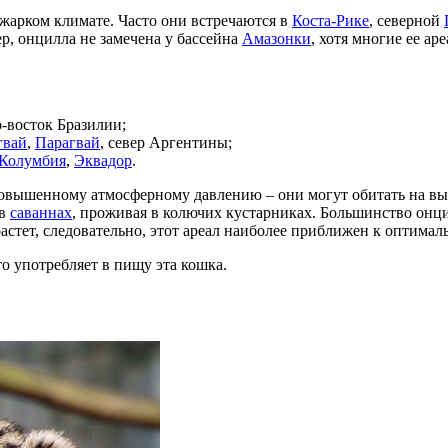
жарком климате. Часто они встречаются в
Коста-Рике
, северной
р, онцилла не замечена у бассейна
Амазонки
, хотя многие ее а
о-восток Бразилии;
гвай
,
Парагвай
, север Аргентины;
Колумбия
,
Эквадор
.
овышенному атмосферному давлению – они могут обитать на выс
 в
саваннах
, проживая в колючих кустарниках. Большинство онци
астет, следовательно, этот ареал наиболее приближен к оптимал
то употребляет в пищу эта кошка.