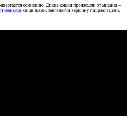
подвергается сомнению. Дикие кошки произошли от миацид –
отоядными
хищниками, занявшими вершину пищевой цепи.