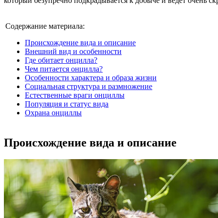
который безупречно подкрадывается к добыче и ведет очень с
Содержание материала:
Происхождение вида и описание
Внешний вид и особенности
Где обитает онцилла?
Чем питается онцилла?
Особенности характера и образа жизни
Социальная структура и размножение
Естественные враги онциллы
Популяция и статус вида
Охрана онциллы
Происхождение вида и описание