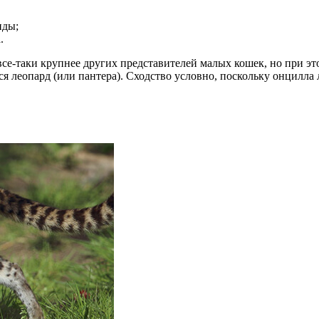
иды;
.
се-таки крупнее других представителей малых кошек, но при э
леопард (или пантера). Сходство условно, поскольку онцилла л