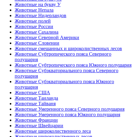
Животные на букву У
Животные Непала
Животные Нидерландов
Животные полей
Животные России
Животные Сахалина
Животные Северной Америки
Животные Словении
Животные смешанных и широколиственных лесов
Животные Субтропического пояса Северного
полушария
Животные Субтропического пояса Южного полушария
Животные Субэкваториального пояса Северного
полушария
Животные Субэкваториального пояса Южного
полушария
Животные США
Животные Таиланда
Животные Тайваня
Животные Умеренного пояса Северного полушария
Животные Умеренного пояса Южного полушария
Животные Франции
Животные Швейцарии
Животные широколиственного леса
Животные широколиственных лесов