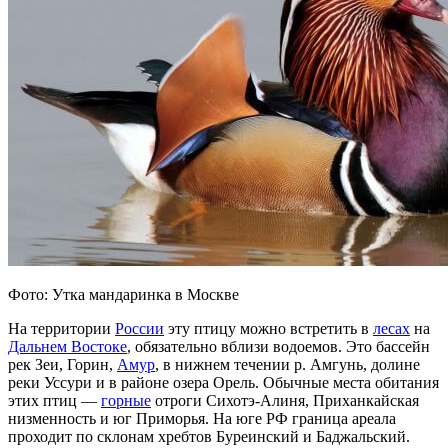
Фото: Утка мандаринка в Москве
На территории
России
эту птицу можно встретить в
лесах
на
Дальнем Востоке
, обязательно вблизи водоемов. Это бассейн
рек Зеи, Горин,
Амур
, в нижнем течении р. Амгунь, долине
реки Уссури и в районе озера Орель. Обычные места обитания
этих птиц —
горные
отроги Сихотэ-Алиня, Приханкайская
низменность и юг Приморья. На юге РФ граница ареала
проходит по склонам хребтов Буреинский и Баджальский.