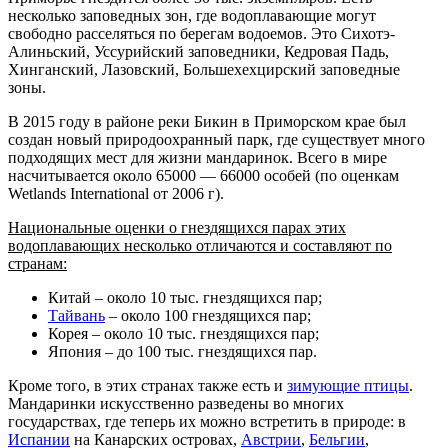
несколько заповедных зон, где водоплавающие могут
свободно расселяться по берегам водоемов. Это Сихотэ-
Алиньский, Уссурийский заповедники, Кедровая Падь,
Хинганский, Лазовский, Большехехцирский заповедные
зоны.
В 2015 году в районе реки Бикин в Приморском крае был
создан новый природоохранный парк, где существует много
подходящих мест для жизни мандаринок. Всего в мире
насчитывается около 65000 — 66000 особей (по оценкам
Wetlands International от 2006 г).
Национальные оценки о гнездящихся парах этих
водоплавающих несколько отличаются и составляют по
странам:
Китай – около 10 тыс. гнездящихся пар;
Тайвань
– около 100 гнездящихся пар;
Корея – около 10 тыс. гнездящихся пар;
Япония – до 100 тыс. гнездящихся пар.
Кроме того, в этих странах также есть и
зимующие птицы
.
Мандаринки искусственно разведены во многих
государствах, где теперь их можно встретить в природе: в
Испании
на Канарских островах,
Австрии
,
Бельгии
,