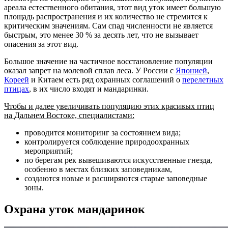
ареала естественного обитания, этот вид уток имеет большую
площадь распространения и их количество не стремится к
критическим значениям. Сам спад численности не является
быстрым, это менее 30 % за десять лет, что не вызывает
опасения за этот вид.
Большое значение на частичное восстановление популяции
оказал запрет на молевой сплав леса. У России с
Японией
,
Кореей
и Китаем есть ряд охранных соглашений о
перелетных
птицах
, в их число входят и мандаринки.
Чтобы и далее увеличивать популяцию этих красивых птиц
на Дальнем Востоке, специалистами:
проводится мониторинг за состоянием вида;
контролируется соблюдение природоохранных
мероприятий;
по берегам рек вывешиваются искусственные гнезда,
особенно в местах близких заповедникам,
создаются новые и расширяются старые заповедные
зоны.
Охрана уток мандаринок