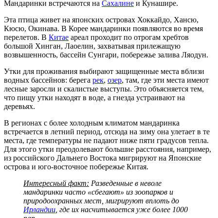
Мандаринки встречаются на
Сахалине
и Кунашире.
Эта птица живет на японских островах Хоккайдо, Хансю,
Кюсю, Окинава. В Корее мандаринки появляются во время
перелетов. В
Китае
ареал проходит по отрогам хребтов
большой Хинган, Лаоелин, захватывая прилежащую
возвышенность, бассейн Сунгари, побережье залива Ляодун.
Утки для проживания выбирают защищенные места вблизи
водных бассейнов: берега
рек
,
озер
, там, где эти места имеют
лесные заросли и скалистые выступы. Это объясняется тем,
что пищу утки находят в воде, а гнезда устраивают на
деревьях.
В регионах с более холодным климатом мандаринка
встречается в летний период, отсюда на зиму она улетает в те
места, где температуры не падают ниже пяти градусов тепла.
Для этого утки преодолевают большие расстояния, например,
из российского Дальнего Востока мигрируют на Японские
острова и юго-восточное побережье Китая.
Интересный факт:
Разведенные в неволе
мандаринки часто «сбегают» из зоопарков и
природоохранных мест, мигрируют вплоть до
Ирландии
, где их насчитывается уже более 1000