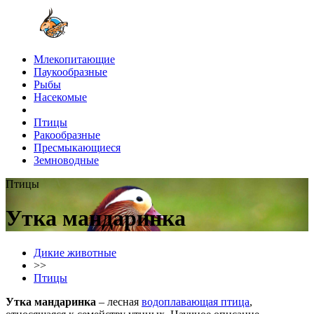
Млекопитающие
Паукообразные
Рыбы
Насекомые
Птицы
Ракообразные
Пресмыкающиеся
Земноводные
Птицы
Утка мандаринка
Дикие животные
>>
Птицы
Утка мандаринка
– лесная
водоплавающая птица
,