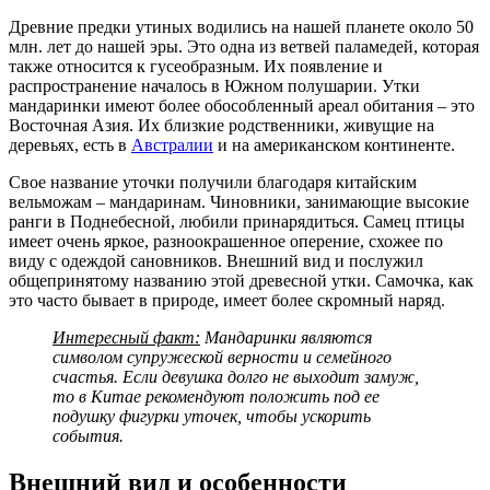
Древние предки утиных водились на нашей планете около 50
млн. лет до нашей эры. Это одна из ветвей паламедей, которая
также относится к гусеобразным. Их появление и
распространение началось в Южном полушарии. Утки
мандаринки имеют более обособленный ареал обитания – это
Восточная Азия. Их близкие родственники, живущие на
деревьях, есть в
Австралии
и на американском континенте.
Свое название уточки получили благодаря китайским
вельможам – мандаринам. Чиновники, занимающие высокие
ранги в Поднебесной, любили принарядиться. Самец птицы
имеет очень яркое, разноокрашенное оперение, схожее по
виду с одеждой сановников. Внешний вид и послужил
общепринятому названию этой древесной утки. Самочка, как
это часто бывает в природе, имеет более скромный наряд.
Интересный факт:
Мандаринки являются
символом супружеской верности и семейного
счастья. Если девушка долго не выходит замуж,
то в Китае рекомендуют положить под ее
подушку фигурки уточек, чтобы ускорить
события.
Внешний вид и особенности