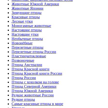
Животные Южной Америки
Животные Японии
Зимующие птицы
Красивые птицы
Лесные утки
Моногамные животные
Настоящие птицы
Настоящие утки
Необычные птицы
Новонёбные
Перелетные птицы
Перелетные птицы России
Пластинчатоклювые
Позвоночные
Птицы Австралии
Птицы Красной книги
Птицы Красной книги России
Птицы России
Птицы с хохолком на голове
Птицы Северной Америки
Птицы Южной Америки
Редкие животные России
Редкие птицы
Самые красивые птицы в мире