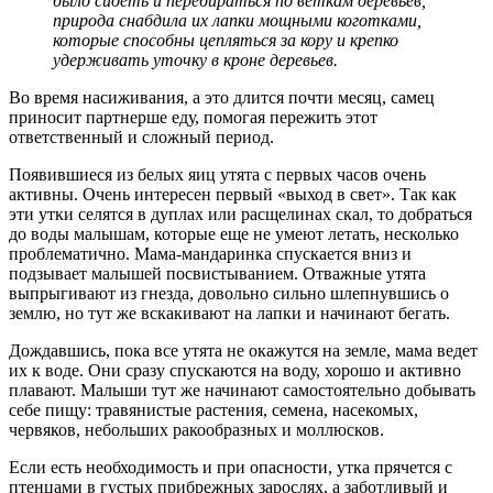
было сидеть и перебираться по веткам деревьев,
природа снабдила их лапки мощными коготками,
которые способны цепляться за кору и крепко
удерживать уточку в кроне деревьев.
Во время насиживания, а это длится почти месяц, самец
приносит партнерше еду, помогая пережить этот
ответственный и сложный период.
Появившиеся из белых яиц утята с первых часов очень
активны. Очень интересен первый «выход в свет». Так как
эти утки селятся в дуплах или расщелинах скал, то добраться
до воды малышам, которые еще не умеют летать, несколько
проблематично. Мама-мандаринка спускается вниз и
подзывает малышей посвистыванием. Отважные утята
выпрыгивают из гнезда, довольно сильно шлепнувшись о
землю, но тут же вскакивают на лапки и начинают бегать.
Дождавшись, пока все утята не окажутся на земле, мама ведет
их к воде. Они сразу спускаются на воду, хорошо и активно
плавают. Малыши тут же начинают самостоятельно добывать
себе пищу: травянистые растения, семена, насекомых,
червяков, небольших ракообразных и моллюсков.
Если есть необходимость и при опасности, утка прячется с
птенцами в густых прибрежных зарослях, а заботливый и