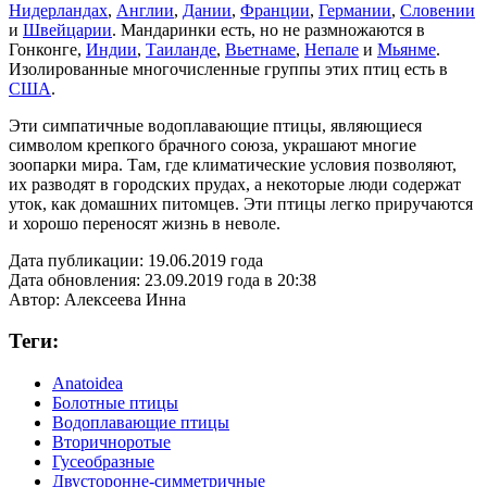
Нидерландах
,
Англии
,
Дании
,
Франции
,
Германии
,
Словении
и
Швейцарии
. Мандаринки есть, но не размножаются в
Гонконге,
Индии
,
Таиланде
,
Вьетнаме
,
Непале
и
Мьянме
.
Изолированные многочисленные группы этих птиц есть в
США
.
Эти симпатичные водоплавающие птицы, являющиеся
символом крепкого брачного союза, украшают многие
зоопарки мира. Там, где климатические условия позволяют,
их разводят в городских прудах, а некоторые люди содержат
уток, как домашних питомцев. Эти птицы легко приручаются
и хорошо переносят жизнь в неволе.
Дата публикации:
19.06.2019 года
Дата обновления:
23.09.2019 года в 20:38
Автор:
Алексеева Инна
Теги:
Anatoidea
Болотные птицы
Водоплавающие птицы
Вторичноротые
Гусеобразные
Двусторонне-симметричные