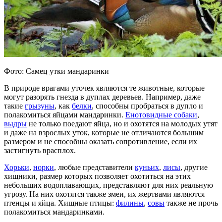
Фото: Самец утки мандаринки
В природе врагами уточек являются те животные, которые
могут разорять гнезда в дуплах деревьев. Например, даже
такие
грызуны
, как
белки
, способны пробраться в дупло и
полакомиться яйцами мандаринки.
Енотовидные собаки
,
выдры
не только поедают яйца, но и охотятся на молодых утят
и даже на взрослых уток, которые не отличаются большим
размером и не способны оказать сопротивление, если их
застигнуть врасплох.
Хорьки
,
норки
, любые представители
куньих
,
лисы
, другие
хищники, размер которых позволяет охотиться на этих
небольших водоплавающих, представляют для них реальную
угрозу. На них охотятся также змеи, их жертвами являются
птенцы и яйца. Хищные птицы:
филины
,
совы
также не прочь
полакомиться мандаринками.