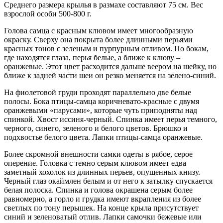
Среднего размера крылья в размахе составляют 75 см. Вес
взрослой особи 500-800 г.
Голова самца с красным клювом имеет многообразную
окраску. Сверху она покрыта более длинными перьями
красных тонов с зеленым и пурпурным отливом. По бокам,
где находятся глаза, перья белые, а ближе к клюву –
оранжевые. Этот цвет расходится дальше веером на шейку, но
ближе к задней части шеи он резко меняется на зелено-синий.
На фиолетовой груди проходят параллельно две белые
полосы. Бока птицы-самца коричневато-красные с двумя
оранжевыми «парусами», которые чуть приподняты над
спинкой. Хвост иссиня-черный. Спинка имеет перья темного,
черного, синего, зеленого и белого цветов. Брюшко и
подхвостье белого цвета. Лапки птицы-самца оранжевые.
Более скромной внешности самки одеты в рябое, серое
оперение. Головка с темно серым клювом имеет едва
заметный хохолок из длинных перьев, опущенных книзу.
Черный глаз окаймлен белым и от него к затылку спускается
белая полоска. Спинка и голова окрашена серым более
равномерно, а горло и грудка имеют вкрапления из более
светлых по тону перышек. На конце крыла присутствует
синий и зеленоватый отлив. Лапки самочки бежевые или