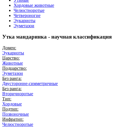
Утиные
Хордовые животные
Челюстноротые
Четвероногие
Эукариоты
Эуметазои
Утка мандаринка - научная классификация
Домен:
Эукариоты
Царство:
Животные
Подцарство:
Эуметазои
Без ранга:
Двусторонне-симметричные
Без ранга:
Вторичноротые
Тип:
Хордовые
Подтип:
Позвоночные
Инфратип:
Челюстноротые