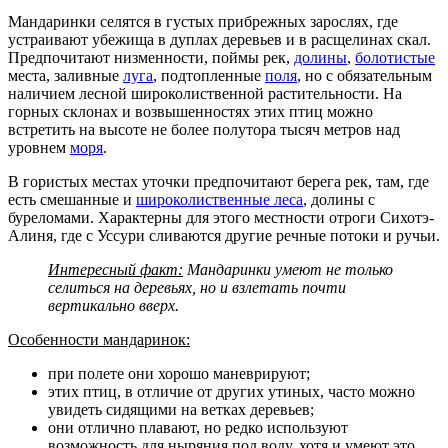
Мандаринки селятся в густых прибрежных зарослях, где
устраивают убежища в дуплах деревьев и в расщелинах скал.
Предпочитают низменности, поймы рек,
долины
,
болотистые
места, заливные
луга
, подтопленные
поля
, но с обязательным
наличием лесной широколиственной растительности. На
горных склонах и возвышенностях этих птиц можно
встретить на высоте не более полутора тысяч метров над
уровнем
моря
.
В гористых местах уточки предпочитают берега рек, там, где
есть смешанные и
широколиственные леса
, долины с
буреломами. Характерны для этого местности отроги Сихотэ-
Алиня, где с Уссури сливаются другие речные потоки и ручьи.
Интересный факт:
Мандаринки умеют не только
селиться на деревьях, но и взлетать почти
вертикально вверх.
Особенности мандаринок:
при полете они хорошо маневрируют;
этих птиц, в отличие от других утиных, часто можно
увидеть сидящими на ветках деревьев;
они отлично плавают, но редко используют
возможность для ныряния под воду, хотя и умеют это