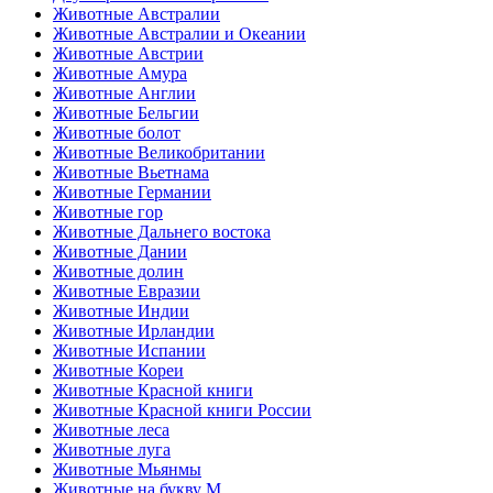
Животные Австралии
Животные Австралии и Океании
Животные Австрии
Животные Амура
Животные Англии
Животные Бельгии
Животные болот
Животные Великобритании
Животные Вьетнама
Животные Германии
Животные гор
Животные Дальнего востока
Животные Дании
Животные долин
Животные Евразии
Животные Индии
Животные Ирландии
Животные Испании
Животные Кореи
Животные Красной книги
Животные Красной книги России
Животные леса
Животные луга
Животные Мьянмы
Животные на букву М