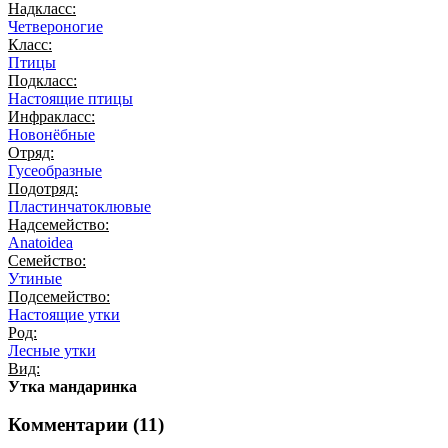
Надкласс:
Четвероногие
Класс:
Птицы
Подкласс:
Настоящие птицы
Инфракласс:
Новонёбные
Отряд:
Гусеобразные
Подотряд:
Пластинчатоклювые
Надсемейство:
Anatoidea
Семейство:
Утиные
Подсемейство:
Настоящие утки
Род:
Лесные утки
Вид:
Утка мандаринка
Комментарии (
11
)