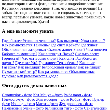
подкатегории имеют фото, название и подробное описание.
Картинки реально классные :) Так что заходите почаще! Не
забывайте подписываться на нас в социальных сетях, и вы
всегда первыми узнаете, какие новые животные появились у
нас в энциклопедии. Удачи!
А еще вы можете узнать
Где обитает Угольная черепаха?
Как выглядит Утка крохаль?
Как размножается Таймень?
Где спит Кречет?
Где живет
Обыкновенная лазоревка?
Сколько живет Бизон?
Чем полезен
Бабочка лимонница?
Как выглядит Ласка?
Сколько весит
Горностай?
Что ест Боция клоун?
Как спит Голубоногая
олуша?
Где спит Уж?
Где живет Серая белка?
Как спит
Гагарка?
Как выглядит Белоголовый орлан?
Как выглядит
Суматранский тигр?
Как размножается Обыкновенная
гадюка?
Как размножается Удод?
Фото других диких животных
Спрингбок - фото
Кот Манул - фото
Рыба карп - фото
Плекостомус - фото
Жук носорог - фото
Кобра - фото
Групер -
фото
Изопод - фото
Магот - фото
Жук дровосек - фото
Пампасный олень - фото
Балийский тигр - фото
Сенегальский