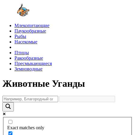
Млекопитающие
Паукообразные
Рыбы
Насекомые
Птицы
Ракообразные
Пресмыкающиеся
Земноводные
Животные Уганды
Exact matches only