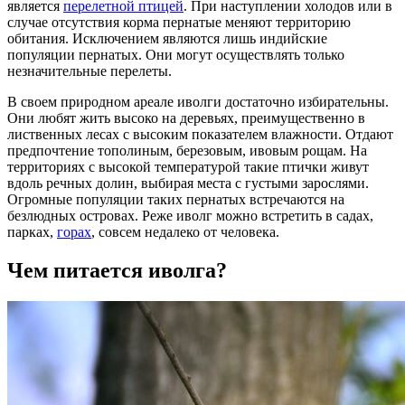
является
перелетной птицей
. При наступлении холодов или в
случае отсутствия корма пернатые меняют территорию
обитания. Исключением являются лишь индийские
популяции пернатых. Они могут осуществлять только
незначительные перелеты.
В своем природном ареале иволги достаточно избирательны.
Они любят жить высоко на деревьях, преимущественно в
лиственных лесах с высоким показателем влажности. Отдают
предпочтение тополиным, березовым, ивовым рощам. На
территориях с высокой температурой такие птички живут
вдоль речных долин, выбирая места с густыми зарослями.
Огромные популяции таких пернатых встречаются на
безлюдных островах. Реже иволг можно встретить в садах,
парках,
горах
, совсем недалеко от человека.
Чем питается иволга?