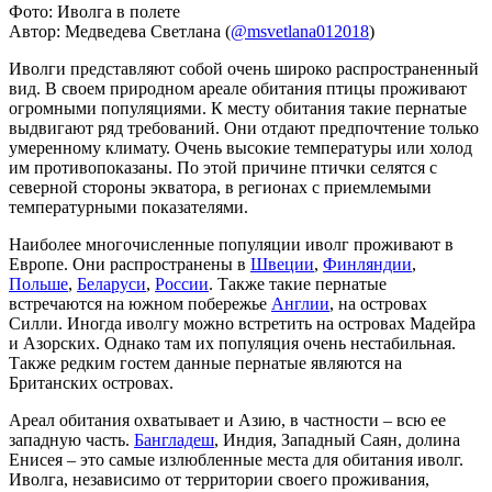
Фото: Иволга в полете
Автор: Медведева Светлана (
@msvetlana012018
)
Иволги представляют собой очень широко распространенный
вид. В своем природном ареале обитания птицы проживают
огромными популяциями. К месту обитания такие пернатые
выдвигают ряд требований. Они отдают предпочтение только
умеренному климату. Очень высокие температуры или холод
им противопоказаны. По этой причине птички селятся с
северной стороны экватора, в регионах с приемлемыми
температурными показателями.
Наиболее многочисленные популяции иволг проживают в
Европе. Они распространены в
Швеции
,
Финляндии
,
Польше
,
Беларуси
,
России
. Также такие пернатые
встречаются на южном побережье
Англии
, на островах
Силли. Иногда иволгу можно встретить на островах Мадейра
и Азорских. Однако там их популяция очень нестабильная.
Также редким гостем данные пернатые являются на
Британских островах.
Ареал обитания охватывает и Азию, в частности – всю ее
западную часть.
Бангладеш
, Индия, Западный Саян, долина
Енисея – это самые излюбленные места для обитания иволг.
Иволга, независимо от территории своего проживания,