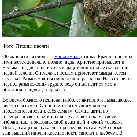
Фото: Птенцы иволги
Обыкновенная иволга –
моногамная
птичка. Брачный период
начинается довольно поздно, ведь пернатые прибывают к
местам гнездования после миграции лишь после появления
первой зелени. Сначала к гнездам прилетают самцы, затем
самочки. Размножаются иволги один раз в год. Назвать четко
период размножения трудно, ведь он зависит от места
обитания и подвида пернатых.
Во время брачного периода наиболее активно и вызывающее
ведет себя самец. Он пытается всем своим видом
продемонстрировать себя самкам. Самцы активно
перепрыгивают с ветки на ветку, летают вокруг своей
избранницы, показывая свой красивый и яркий «наряд».
Иногда самцы вынуждены преследовать самку. Во время
заигрываний иволги красиво поют, свистят и щебечут. В