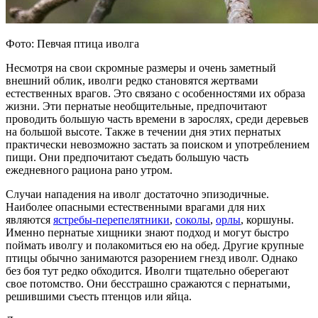
Фото: Певчая птица иволга
Несмотря на свои скромные размеры и очень заметный
внешний облик, иволги редко становятся жертвами
естественных врагов. Это связано с особенностями их образа
жизни. Эти пернатые необщительные, предпочитают
проводить большую часть времени в зарослях, среди деревьев
на большой высоте. Также в течении дня этих пернатых
практически невозможно застать за поиском и употреблением
пищи. Они предпочитают съедать большую часть
ежедневного рациона рано утром.
Случаи нападения на иволг достаточно эпизодичные.
Наиболее опасными естественными врагами для них
являются
ястребы-перепелятники
,
соколы
,
орлы
, коршуны.
Именно пернатые хищники знают подход и могут быстро
поймать иволгу и полакомиться ею на обед. Другие крупные
птицы обычно занимаются разорением гнезд иволг. Однако
без боя тут редко обходится. Иволги тщательно оберегают
свое потомство. Они бесстрашно сражаются с пернатыми,
решившими съесть птенцов или яйца.