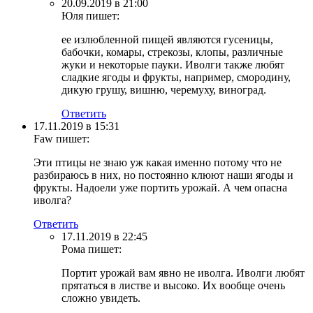
20.09.2019 в 21:00
Юля
пишет:
ее излюбленной пищей являются гусеницы,
бабочки, комары, стрекозы, клопы, различные
жуки и некоторые пауки. Иволги также любят
сладкие ягоды и фрукты, например, смородину,
дикую грушу, вишню, черемуху, виноград.
Ответить
17.11.2019 в 15:31
Faw
пишет:
Эти птицы не знаю уж какая именно потому что не
разбираюсь в них, но постоянно клюют наши ягоды и
фрукты. Надоели уже портить урожай. А чем опасна
иволга?
Ответить
17.11.2019 в 22:45
Рома
пишет:
Портит урожай вам явно не иволга. Иволги любят
прятаться в листве и высоко. Их вообще очень
сложно увидеть.