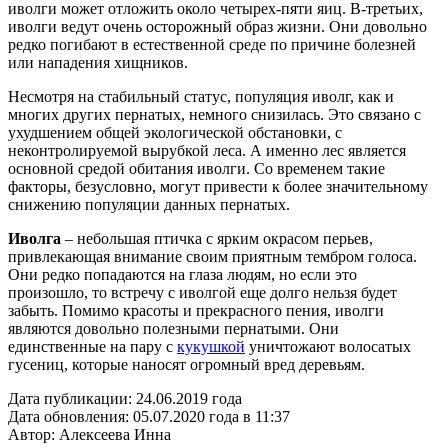
иволги может отложить около четырех-пяти яиц. В-третьих,
иволги ведут очень осторожный образ жизни. Они довольно
редко погибают в естественной среде по причине болезней
или нападения хищников.
Несмотря на стабильный статус, популяция иволг, как и
многих других пернатых, немного снизилась. Это связано с
ухудшением общей экологической обстановки, с
неконтролируемой вырубкой леса. А именно лес является
основной средой обитания иволги. Со временем такие
факторы, безусловно, могут привести к более значительному
снижению популяции данных пернатых.
Иволга
– небольшая птичка с ярким окрасом перьев,
привлекающая внимание своим приятным тембром голоса.
Они редко попадаются на глаза людям, но если это
произошло, то встречу с иволгой еще долго нельзя будет
забыть. Помимо красоты и прекрасного пения, иволги
являются довольно полезными пернатыми. Они
единственные на пару с
кукушкой
уничтожают волосатых
гусениц, которые наносят огромный вред деревьям.
Дата публикации:
24.06.2019 года
Дата обновления:
05.07.2020 года в 11:37
Автор:
Алексеева Инна