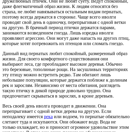
дружелюбных птичек. Они не любят суету. Ведут спокойный,
даже флегматичный образ жизни. К людям относятся без
страха, не любят навязываться остальным видам пернатых,
поэтому всегда держатся в сторонке. Чаще всего иволги
проводят свой день в одиночку, перепрыгивая с одной ветки
на другую. В брачный период птички держатся парами,
занимаются возведением гнезда. Лишь изредка иволги
проявляют агрессию. Они могут даже напасть на других птиц,
которые хотят потревожить их птенцов или сломать гнездо.
Данный вид пернатых любит спокойный, размеренный образ
жизни. Для своего комфортного существования они
выбирают леса, где преобладают высокие деревья. Обычно
это березовые, тополиные рощи. На засушливых территориях
эту птицу можно встретить редко. Там обитают лишь
небольшие популяции, которые держатся поближе к долинам
рек и зарослям. Независимо от места обитания, разглядеть
такую птичку в дикой природе довольно трудно. Она
предпочитает скрываться в зарослях, в кроне деревьев.
Весь своей день иволга проводит в движении. Она
перепрыгивает с одной ветки дерева на другую. Если
неподалеку имеется
река
или водоем, то пернатые обязательно
слетают туда и искупаются. Они обожают воду. Вода не
только охлаждает, но и приносит огромное удовольствие этим