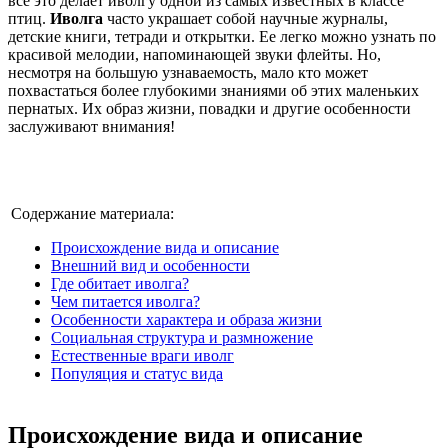
все это делает иволгу одной из самых известных в классе
птиц.
Иволга
часто украшает собой научные журналы,
детские книги, тетради и открытки. Ее легко можно узнать по
красивой мелодии, напоминающей звуки флейты. Но,
несмотря на большую узнаваемость, мало кто может
похвастаться более глубокими знаниями об этих маленьких
пернатых. Их образ жизни, повадки и другие особенности
заслуживают внимания!
Содержание материала:
Происхождение вида и описание
Внешний вид и особенности
Где обитает иволга?
Чем питается иволга?
Особенности характера и образа жизни
Социальная структура и размножение
Естественные враги иволг
Популяция и статус вида
Происхождение вида и описание