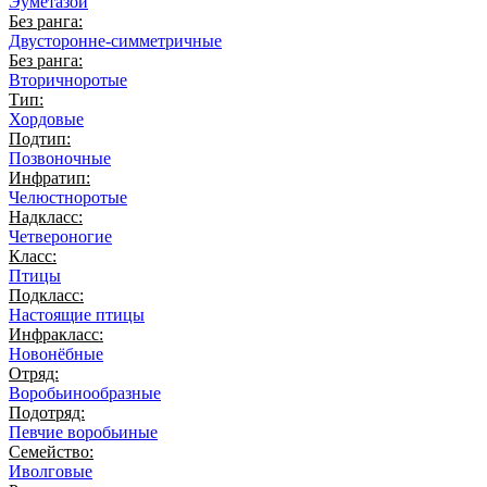
Эуметазои
Без ранга:
Двусторонне-симметричные
Без ранга:
Вторичноротые
Тип:
Хордовые
Подтип:
Позвоночные
Инфратип:
Челюстноротые
Надкласс:
Четвероногие
Класс:
Птицы
Подкласс:
Настоящие птицы
Инфракласс:
Новонёбные
Отряд:
Воробьинообразные
Подотряд:
Певчие воробьиные
Семейство:
Иволговые