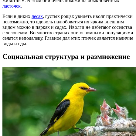
животным. В этом они очень похожи на обыкновенных
ласточек
.
Если в диких
лесах
, густых рощах увидеть иволг практически
невозможно, то вдоволь налюбоваться их ярким внешним
видом можно в парках и садах. Иволги не избегают соседства
с человеком. Во многих странах они огромными популяциями
селятся неподалеку. Главное для этих птичек является наличие
воды и еды.
Социальная структура и размножение