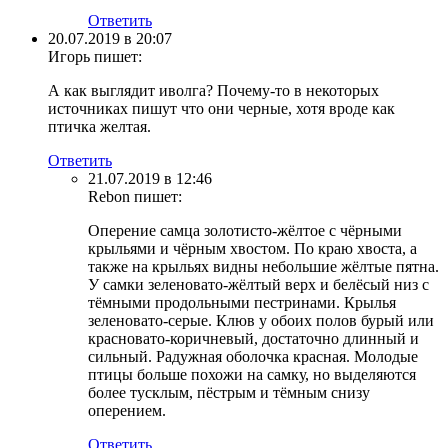
Ответить
20.07.2019 в 20:07
Игорь
пишет:
А как выглядит иволга? Почему-то в некоторых
источниках пишут что они черные, хотя вроде как
птичка желтая.
Ответить
21.07.2019 в 12:46
Rebon
пишет:
Оперение самца золотисто-жёлтое с чёрными
крыльями и чёрным хвостом. По краю хвоста, а
также на крыльях видны небольшие жёлтые пятна.
У самки зеленовато-жёлтый верх и белёсый низ с
тёмными продольными пестринами. Крылья
зеленовато-серые. Клюв у обоих полов бурый или
красновато-коричневый, достаточно длинный и
сильный. Радужная оболочка красная. Молодые
птицы больше похожи на самку, но выделяются
более тусклым, пёстрым и тёмным снизу
оперением.
Ответить