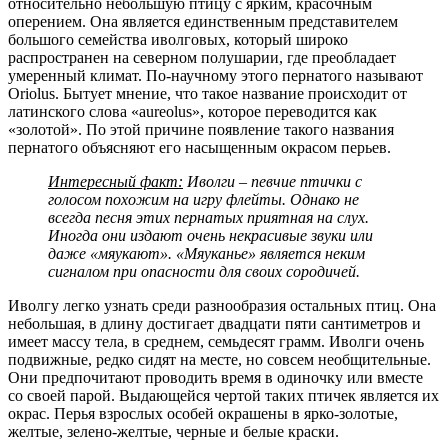
относительно небольшую птицу с ярким, красочным
оперением. Она является единственным представителем
большого семейства иволговых, который широко
распространен на северном полушарии, где преобладает
умеренный климат. По-научному этого пернатого называют
Oriolus. Бытует мнение, что такое название происходит от
латинского слова «aureolus», которое переводится как
«золотой». По этой причине появление такого названия
пернатого объясняют его насыщенным окрасом перьев.
Интересный факт:
Иволги – певчие птички с
голосом похожим на игру флейты. Однако не
всегда песня этих пернатых приятная на слух.
Иногда они издают очень некрасивые звуки или
даже «мяукают». «Мяуканье» является неким
сигналом при опасности для своих сородичей.
Иволгу легко узнать среди разнообразия остальных птиц. Она
небольшая, в длину достигает двадцати пяти сантиметров и
имеет массу тела, в среднем, семьдесят грамм. Иволги очень
подвижные, редко сидят на месте, но совсем необщительные.
Они предпочитают проводить время в одиночку или вместе
со своей парой. Выдающейся чертой таких птичек является их
окрас. Перья взрослых особей окрашены в ярко-золотые,
желтые, зелено-желтые, черные и белые краски.