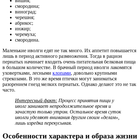
вишня;
смородина;
виноград;
черешня;
абрикос;
инжир;
черемуха;
смородина.
Маленькие иволги едят не так много. Их аппетит повышается
лишь в период активного размножения. Тогда в рацион
пернатых начинает входить очень питательная белковая пища
в большом количестве. В брачный период иволги лакомятся
уховертками, лесными
клопами
, довольно крупными
стрекозами. В это же время птички могут заниматься
разорением гнезд мелких пернатых. Однако делают это не так
часто.
Интересный факт:
Процесс принятия пищи у
иволг занимает непродолжительное время и
зачастую только утром. Остальное время суток
иволги уделяют внимания другим своим «делам»,
лишь изредка перекусывая.
Особенности характера и образа жизни