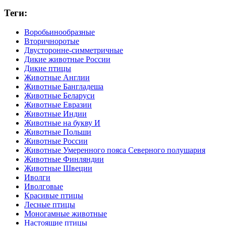
Теги:
Воробьинообразные
Вторичноротые
Двусторонне-симметричные
Дикие животные России
Дикие птицы
Животные Англии
Животные Бангладеша
Животные Беларуси
Животные Евразии
Животные Индии
Животные на букву И
Животные Польши
Животные России
Животные Умеренного пояса Северного полушария
Животные Финляндии
Животные Швеции
Иволги
Иволговые
Красивые птицы
Лесные птицы
Моногамные животные
Настоящие птицы