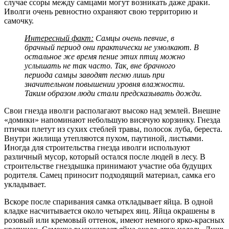
случае ссоры между самцами могут возникать даже драки.
Иволги очень ревностно охраняют свою территорию и
самочку.
Интересный факт:
Самцы очень певчие, в
брачный период они практически не умолкают. В
остальное же время пение этих птиц можно
услышать не так часто. Так, вне брачного
периода самцы заводят песню лишь при
значительном повышении уровня влажности.
Таким образом люди стали предсказывать дожди.
Свои гнезда иволги располагают высоко над землей. Внешне
«домики» напоминают небольшую висячую корзинку. Гнезда
птички плетут из сухих стеблей травы, полосок луба, береста.
Внутри жилища утепляются пухом, паутиной, листьями.
Иногда для строительства гнезда иволги используют
различный мусор, который остался после людей в лесу. В
строительстве гнездышка принимают участие оба будущих
родителя. Самец приносит подходящий материал, самка его
укладывает.
Вскоре после спаривания самка откладывает яйца. В одной
кладке насчитывается около четырех яиц. Яйца окрашены в
розовый или кремовый оттенок, имеют немного ярко-красных