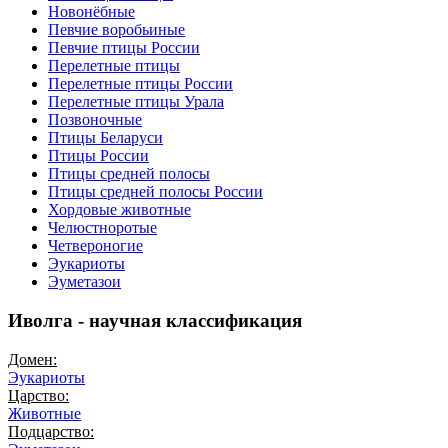
Новонёбные
Певчие воробьиные
Певчие птицы России
Перелетные птицы
Перелетные птицы России
Перелетные птицы Урала
Позвоночные
Птицы Беларуси
Птицы России
Птицы средней полосы
Птицы средней полосы России
Хордовые животные
Челюстноротые
Четвероногие
Эукариоты
Эуметазои
Иволга - научная классификация
Домен:
Эукариоты
Царство:
Животные
Подцарство: