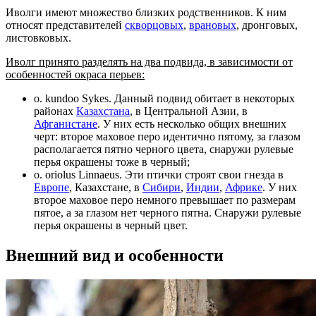
Иволги имеют множество близких родственников. К ним
относят представителей
скворцовых
,
врановых
, дронговых,
листовковых.
Иволг принято разделять на два подвида, в зависимости от
особенностей окраса перьев:
o. kundoo Sykes. Данный подвид обитает в некоторых
районах
Казахстана
, в Центральной Азии, в
Афганистане
. У них есть несколько общих внешних
черт: второе маховое перо идентично пятому, за глазом
располагается пятно черного цвета, снаружи рулевые
перья окрашены тоже в черный;
o. oriolus Linnaeus. Эти птички строят свои гнезда в
Европе
, Казахстане, в
Сибири
,
Индии
,
Африке
. У них
второе маховое перо немного превышает по размерам
пятое, а за глазом нет черного пятна. Снаружи рулевые
перья окрашены в черный цвет.
Внешний вид и особенности