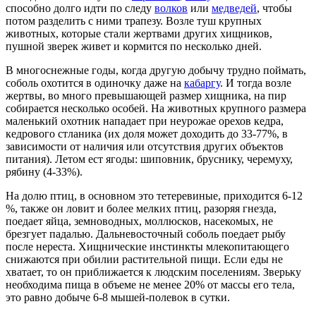
способно долго идти по следу
волков
или
медведей
, чтобы
потом разделить с ними трапезу. Возле туш крупных
животных, которые стали жертвами других хищников,
пушной зверек живет и кормится по несколько дней.
В многоснежные годы, когда другую добычу трудно поймать,
соболь охотится в одиночку даже на
кабаргу
. И тогда возле
жертвы, во много превышающей размер хищника, на пир
собирается несколько особей. На животных крупного размера
маленький охотник нападает при неурожае орехов кедра,
кедрового стланика (их доля может доходить до 33-77%, в
зависимости от наличия или отсутствия других объектов
питания). Летом ест ягоды: шиповник, бруснику, черемуху,
рябину (4-33%).
На долю птиц, в основном это тетеревиные, приходится 6-12
%, также он ловит и более мелких птиц, разоряя гнезда,
поедает яйца, земноводных, моллюсков, насекомых, не
брезгует падалью. Дальневосточный соболь поедает рыбу
после нереста. Хищнические инстинкты млекопитающего
снижаются при обилии растительной пищи. Если еды не
хватает, то он приближается к людским поселениям. Зверьку
необходима пища в объеме не менее 20% от массы его тела,
это равно добыче 6-8 мышей-полевок в сутки.