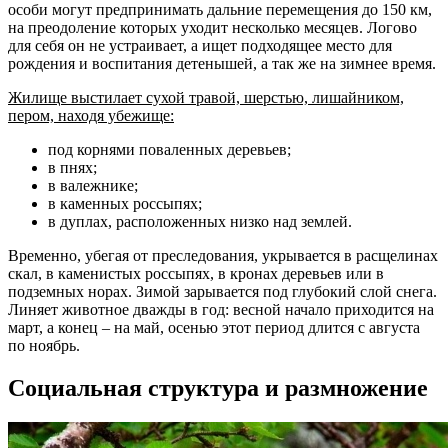
особи могут предпринимать дальние перемещения до 150 км,
на преодоление которых уходит несколько месяцев. Логово
для себя он не устраивает, а ищет подходящее место для
рождения и воспитания детенышей, а так же на зимнее время.
Жилище выстилает сухой травой, шерстью, лишайником,
пером, находя убежище:
под корнями поваленных деревьев;
в пнях;
в валежнике;
в каменных россыпях;
в дуплах, расположенных низко над землей.
Временно, убегая от преследования, укрывается в расщелинах
скал, в каменистых россыпях, в кронах деревьев или в
подземных норах. Зимой зарывается под глубокий слой снега.
Линяет животное дважды в год: весной начало приходится на
март, а конец – на май, осенью этот период длится с августа
по ноябрь.
Социальная структура и размножение