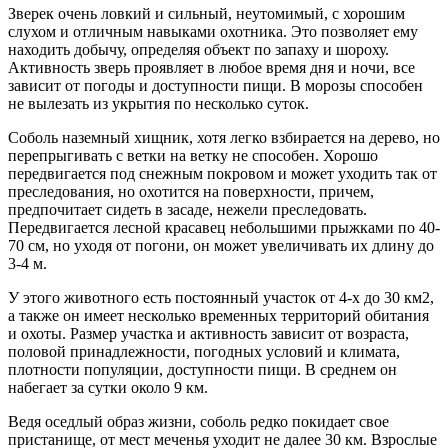
Зверек очень ловкий и сильный, неутомимый, с хорошим
слухом и отличным навыками охотника. Это позволяет ему
находить добычу, определяя объект по запаху и шороху.
Активность зверь проявляет в любое время дня и ночи, все
зависит от погоды и доступности пищи. В морозы способен
не вылезать из укрытия по несколько суток.
Соболь наземный хищник, хотя легко взбирается на дерево, но
перепрыгивать с ветки на ветку не способен. Хорошо
передвигается под снежным покровом и может уходить так от
преследования, но охотится на поверхности, причем,
предпочитает сидеть в засаде, нежели преследовать.
Передвигается лесной красавец небольшими прыжками по 40-
70 см, но уходя от погони, он может увеличивать их длину до
3-4 м.
У этого животного есть постоянный участок от 4-х до 30 км2,
а также он имеет несколько временных территорий обитания
и охоты. Размер участка и активность зависит от возраста,
половой принадлежности, погодных условий и климата,
плотности популяции, доступности пищи. В среднем он
набегает за сутки около 9 км.
Ведя оседлый образ жизни, соболь редко покидает свое
пристанище, от мест меченья уходит не далее 30 км. Взрослые