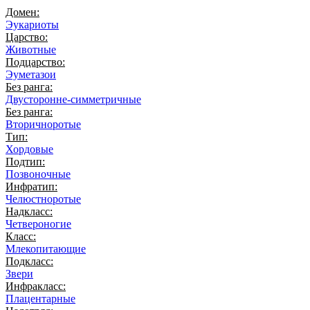
Домен:
Эукариоты
Царство:
Животные
Подцарство:
Эуметазои
Без ранга:
Двусторонне-симметричные
Без ранга:
Вторичноротые
Тип:
Хордовые
Подтип:
Позвоночные
Инфратип:
Челюстноротые
Надкласс:
Четвероногие
Класс:
Млекопитающие
Подкласс:
Звери
Инфракласс:
Плацентарные