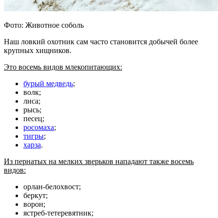
Фото: Животное соболь
Наш ловкий охотник сам часто становится добычей более
крупных хищников.
Это восемь видов млекопитающих:
бурый медведь
;
волк;
лиса;
рысь;
песец;
росомаха
;
тигры
;
харза
.
Из пернатых на мелких зверьков нападают также восемь
видов:
орлан-белохвост;
беркут;
ворон;
ястреб-тетеревятник;