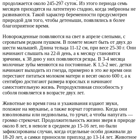
продолжается около 245-297 суток. Из этого периода семь
месяцев приходятся на латентную стадию, когда эмбрионы не
развиваются. Такой характер беременности предусмотрен
природой для того, чтобы детеныши, появлялись в более
благоприятное время.
Новорожденные появляются на свет в апреле слепыми, с
сероватым редким пушком. В помете может быть от двух до
шести малышей. Длина тельца 11-12 см, при весе 25-30 г. Они
начинают слышать на 22-й день, а к месяцу становятся
зрячими, к 38 дню у них появляются резцы. В 3-4 месяца
молочные зубы меняются на постоянные. К 1,5-2 мес. детки
начинают выходить из гнезда, примерно в это же время они
перестают питаться молоком матери и весят около 600 г, а к
сентябрю достигают размера взрослых и начинают
самостоятельную жизнь. Репродуктивная способность у
соболя появляется в возрасте двух лет.
Животные во время гона и ухаживания издают звуки,
похожие на мяуканье, а также ворчат гортанно. Когда они
взволнованы или недовольны, то урчат, а чтобы напугать —
громко стрекочат. Продолжительность жизни зверя в природе
около 8 лет, в неволе в среднем до 15-16 лет, но были
зафиксированы случаи, когда отдельные особи доживали до
18-20 лет, а самки приносили приплод до 13-14 лет. Животное