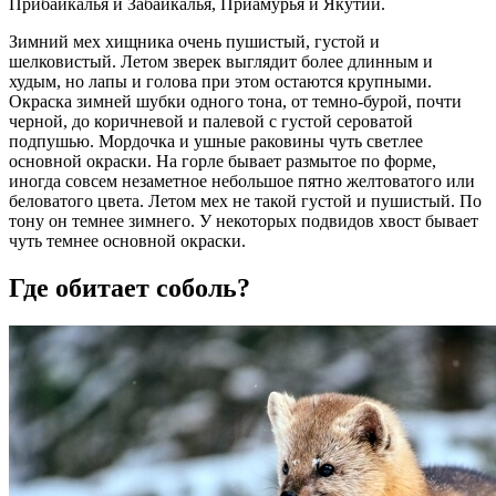
Прибайкалья и Забайкалья, Приамурья и Якутии.
Зимний мех хищника очень пушистый, густой и
шелковистый. Летом зверек выглядит более длинным и
худым, но лапы и голова при этом остаются крупными.
Окраска зимней шубки одного тона, от темно-бурой, почти
черной, до коричневой и палевой с густой сероватой
подпушью. Мордочка и ушные раковины чуть светлее
основной окраски. На горле бывает размытое по форме,
иногда совсем незаметное небольшое пятно желтоватого или
беловатого цвета. Летом мех не такой густой и пушистый. По
тону он темнее зимнего. У некоторых подвидов хвост бывает
чуть темнее основной окраски.
Где обитает соболь?