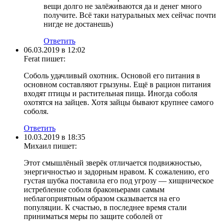
вещи долго не залёживаются да и денег много
получите. Всё таки натуральных мех сейчас почти
нигде не достанешь)
Ответить
06.03.2019 в 12:02
Ferat
пишет:
Соболь удачливый охотник. Основой его питания в
основном составляют грызуны. Ещё в рацион питания
входят птицы и растительная пища. Иногда соболя
охотятся на зайцев. Хотя зайцы бывают крупнее самого
соболя.
Ответить
10.03.2019 в 18:35
Михаил
пишет:
Этот смышлёный зверёк отличается подвижностью,
энергичностью и задорным нравом. К сожалению, его
густая шубка поставила его под угрозу — хищническое
истребление соболя браконьерами самым
неблагоприятным образом сказывается на его
популяции. К счастью, в последнее время стали
приниматься меры по защите соболей от