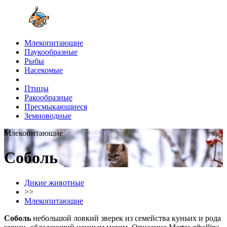
Млекопитающие
Паукообразные
Рыбы
Насекомые
Птицы
Ракообразные
Пресмыкающиеся
Земноводные
Млекопитающие
Соболь
Дикие животные
>>
Млекопитающие
Соболь
небольшой ловкий зверек из семейства куньих и рода