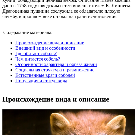
куниц, обладающий ценным мехом. Описание Martes zibellina
дано в 1758 году шведским естествоиспытателем К. Линнеем.
Драгоценная пушнина сослужила ее обладателю плохую
службу, в прошлом веке он был на грани исчезновения.
Содержание материала:
Происхождение вида и описание
Внешний вид и особенности
Где обитает соболь?
Чем питается соболь?
Особенности характера и образа жизни
Социальная структура и размножение
Естественные враги соболей
Популяция и статус вида
Происхождение вида и описание