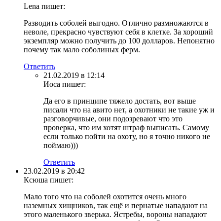
Lena
пишет:
Разводить соболей выгодно. Отлично размножаются в
неволе, прекрасно чувствуют себя в клетке. За хороший
экземпляр можно получить до 100 долларов. Непонятно
почему так мало соболиных ферм.
Ответить
21.02.2019 в 12:14
Иоса
пишет:
Да его в принципе тяжело достать, вот выше
писали что на авито нет, а охотники не такие уж и
разговорчивые, они подозревают что это
проверка, что им хотят штраф выписать. Самому
если только пойти на охоту, но я точно никого не
поймаю)))
Ответить
23.02.2019 в 20:42
Ксюша
пишет:
Мало того что на соболей охотится очень много
наземных хищников, так ещё и пернатые нападают на
этого маленького зверька. Ястребы, вороны нападают