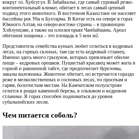
вокруг оз. Хубсугул. В Забайкалье, где самый суровый резко-
континентальный климат, обитает в лесах самый ценный
подвид этого животного. В восточном Казахстане он населяет
бассейны рек Уба и Бухтарма. В Китае есть на севере в горах
Южного Алтая, на северо-востоке страны – в провинции
Хэйлунцзян, а также на плоскогорьях Чанбайшань. Ареал
обитания хищника – это площадь в 5 млн м2.
Представитель семейства куньих любит селиться в кедровых
лесах, на горных склонах, там где есть кедровый стланец.
Именно здесь много грызунов, которых привлекает обилие
пищи – кедровых орешков. Пушистый красавец может жить в
горной и равнинной тайге, где предпочитает буреломы,
завалы валежника. Животное обитает, но встречается гораздо
реже в мелколиственных и сосновых лесах, по просекам и
гарям, болотистым местам. На Камчатском полуострове
селится в рощах каменной березы, в ольховом и кедровом
стланике. В горах способен подниматься до уровня
субальпийских лесов.
Чем питается соболь?