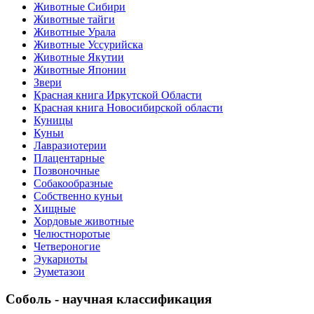
Животные Сибири
Животные тайги
Животные Урала
Животные Уссурийска
Животные Якутии
Животные Японии
Звери
Красная книга Иркутской Области
Красная книга Новосибирской области
Куницы
Куньи
Лавразиотерии
Плацентарные
Позвоночные
Собакообразные
Собственно куньи
Хищные
Хордовые животные
Челюстноротые
Четвероногие
Эукариоты
Эуметазои
Соболь - научная классификация