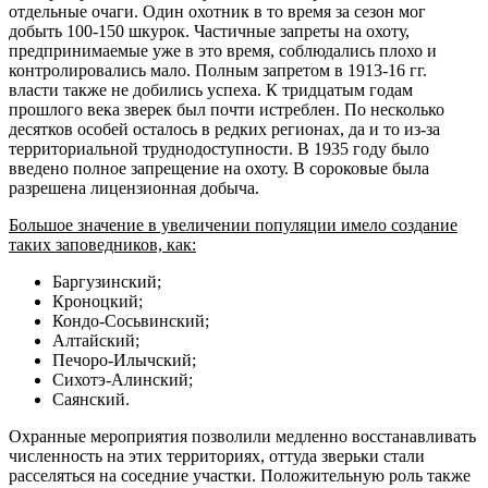
отдельные очаги. Один охотник в то время за сезон мог
добыть 100-150 шкурок. Частичные запреты на охоту,
предпринимаемые уже в это время, соблюдались плохо и
контролировались мало. Полным запретом в 1913-16 гг.
власти также не добились успеха. К тридцатым годам
прошлого века зверек был почти истреблен. По несколько
десятков особей осталось в редких регионах, да и то из-за
территориальной труднодоступности. В 1935 году было
введено полное запрещение на охоту. В сороковые была
разрешена лицензионная добыча.
Большое значение в увеличении популяции имело создание
таких заповедников, как:
Баргузинский;
Кроноцкий;
Кондо-Сосьвинский;
Алтайский;
Печоро-Илычский;
Сихотэ-Алинский;
Саянский.
Охранные мероприятия позволили медленно восстанавливать
численность на этих территориях, оттуда зверьки стали
расселяться на соседние участки. Положительную роль также