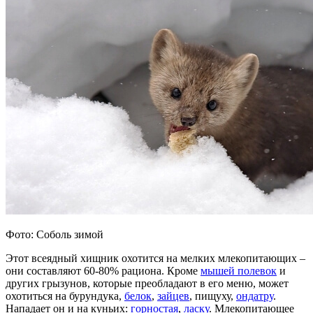
Фото: Соболь зимой
Этот всеядный хищник охотится на мелких млекопитающих –
они составляют 60-80% рациона. Кроме
мышей полевок
и
других грызунов, которые преобладают в его меню, может
охотиться на бурундука,
белок
,
зайцев
, пищуху,
ондатру
.
Нападает он и на куньих:
горностая
,
ласку
. Млекопитающее