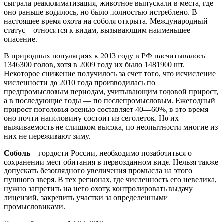
сыграла реакклиматизация, животное выпускали в места, где
оно раньше водилось, но было полностью истреблено. В
настоящее время охота на соболя открыта. Международный
статус – относится к видам, вызывающим наименьшее
опасение.
В природных популяциях к 2013 году в РФ насчитывалось
1346300 голов, хотя в 2009 году их было 1481900 шт.
Некоторое снижение получилось за счет того, что исчисление
численности до 2010 года производилась по
предпромысловым периодам, учитывающим годовой прирост,
а в последующие годы — по послепромысловым. Ежегодный
прирост поголовья осенью составляет 40—60%, в это время
оно почти наполовину состоит из сеголеток. Но их
выживаемость не слишком высока, по неопытности многие из
них не переживают зиму.
Соболь
– гордости России, необходимо позаботиться о
сохранении мест обитания в первозданном виде. Нельзя также
допускать безоглядного увеличения промысла на этого
пушного зверя. В тех регионах, где численность его невелика,
нужно запретить на него охоту, контролировать выдачу
лицензий, закрепить участки за определенными
промысловиками.