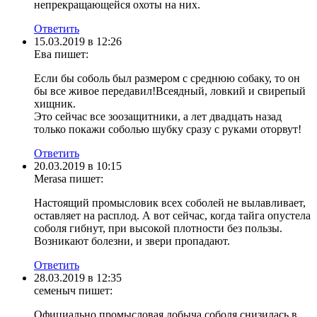
непрекращающейся охоты на них.
Ответить
15.03.2019 в 12:26
Ева
пишет:
Если бы соболь был размером с среднюю собаку, то он
бы все живое передавил!Всеядный, ловкий и свирепый
хищник.
Это сейчас все зоозащитники, а лет двадцать назад
только покажи соболью шубку сразу с руками оторвут!
Ответить
20.03.2019 в 10:15
Merasa
пишет:
Настоящий промысловик всех соболей не вылавливает,
оставляет на расплод. А вот сейчас, когда тайга опустела
соболя гибнут, при высокой плотности без пользы.
Возникают болезни, и звери пропадают.
Ответить
28.03.2019 в 12:35
семеныч
пишет:
Официально промысловая добыча соболя снизилась в