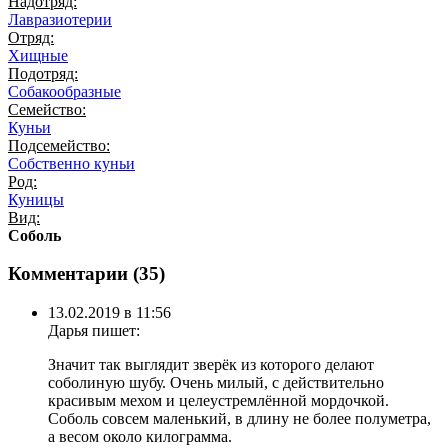
Надотряд:
Лавразиотерии
Отряд:
Хищные
Подотряд:
Собакообразные
Семейство:
Куньи
Подсемейство:
Собственно куньи
Род:
Куницы
Вид:
Соболь
Комментарии (
35
)
13.02.2019 в 11:56
Дарья
пишет:
Значит так выглядит зверёк из которого делают
соболиную шубу. Очень милый, с действительно
красивым мехом и целеустремлённой мордочкой.
Соболь совсем маленький, в длину не более полуметра,
а весом около килограмма.