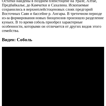
Остатки найдены в позднем плейстоцене на Урале, Алтае,
Предбайкалье, до Камчатки и Сахалина. Ископаемые
сохранились в верхнеплейстоценовых слоях предгорий
Восточных Саян и бассейне р. Ангары. В третичном периоде
из-за формирования новых биоценозов произошло разделение
куньих. В то время соболь приобрел характерные
особенности, которыми он отличается от других видов этого
семейства.
Видео: Соболь