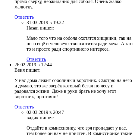
прямо сверху, неожиданно для соболя. Очень жалко
малютку.
Ответить
31.03.2019 в 19:22
Hasan
пишет:
Мало того что на соболя охотятся хищники, так на
него ещё и человечество охотится ради меха. А кто
то и просто ради спортивного интереса.
Ответить
26.02.2019 в 12:44
Веня
пишет:
У нас дома лежит соболиный воротник. Смотрю на него
и думаю, это же зверёк который бегал по лесу и
радовался жизни. Даже в руки брать не хочу этот
воротник, противно!
Ответить
02.03.2019 в 20:47
вадик
пишет:
Отдайте в комиссионку, что зря пропадает у вас,
тем более он вам не приятен. В комиссионке такие