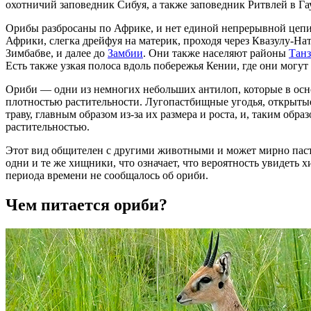
охотничий заповедник Сибуя, а также заповедник Ритвлей в Га
Орибы разбросаны по Африке, и нет единой непрерывной цепи
Африки, слегка дрейфуя на материк, проходя через Квазулу-На
Зимбабве, и далее до
Замбии
. Они также населяют районы
Тан
Есть также узкая полоса вдоль побережья Кении, где они могут 
Ориби — одни из немногих небольших антилоп, которые в основн
плотностью растительности. Лугопастбищные угодья, открыт
траву, главным образом из-за их размера и роста, и, таким об
растительностью.
Этот вид общителен с другими животными и может мирно пасти
одни и те же хищники, что означает, что вероятность увидеть 
периода времени не сообщалось об ориби.
Чем питается ориби?