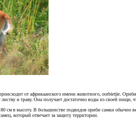
происходит от африкаанского имени животного, oorbietjie. Ориб
т листву и траву. Она получает достаточно воды из своей пищи, 
 80 см в высоту. В большинстве подвидов ориби самки обычно в
самец, который отвечает за защиту территории.