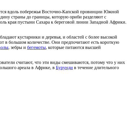
ается вдоль побережья Восточно-Капской провинции Южной
едину страны до границы, которую ориби разделяют с
вдоль края пустыни Сахара к береговой линии Западной Африки.
бладают кустарники и деревья, и областей с более высокой
ют в большом количестве. Они предпочитают есть короткую
волы
, зебры и
бегемоты
, которые питаются высшей
ватели считают, что эти виды смешиваются, потому что у них
большого ареала в Африке, в
Бурунди
в течение длительного