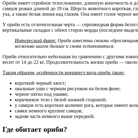
Ориби имеет стройное телосложение, длинную конечность и дли
самцов рожки длиной до 19 см. Шерсть животного короткая, гла
уха, а также белая линия над глазом. Она имеет голое черное 
У ориби есть отличительная черта — серповидная форма белого
вертикальные складки с обеих сторон морды (последние выдел
Интересный факт:
Ориби известны своими «бросающими» 
несколько шагов дальше и снова остановиться.
Ориби относительно небольшая по сравнению с другими южноа
весит от 14 до 22 кг. Продолжительность жизни ориби — около 
Таким образом, особенности внешнего вида ориби такие:
короткий черный хвост;
овальные уши с черным рисунком на белом фоне;
черное пятно под ушами;
коричневое тело с белой нижней стороной;
у самцов есть короткие колючие рога, которые имеют кол
самки немного крупнее самцов;
задняя часть немного выше передней.
Где обитает ориби?