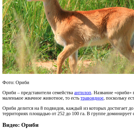
Фото: Ориби
Ориби – представители семейства
антилоп
. Название «ориби» 
маленькое жвачное животное, то есть
травоядное
, поскольку ес
Ориби делится на 8 подвидов, каждый из которых достигает до
территориях площадью от 252 до 100 га. В группе доминирует 
Видео: Ориби