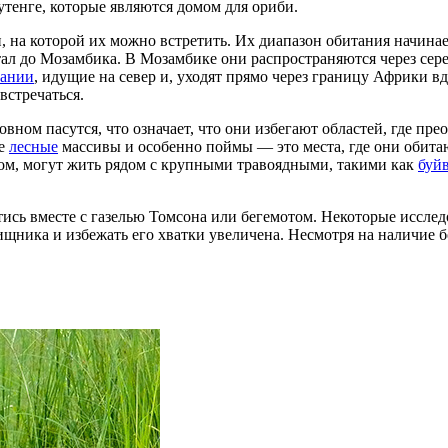
утенге, которые являются домом для ориби.
, на которой их можно встретить. Их диапазон обитания начин
тал до Мозамбика. В Мозамбике они распространяются через сер
зании
, идущие на север и, уходят прямо через границу Африки 
встречаться.
ом пасутся, что означает, что они избегают областей, где прео
ые
лесные
массивы и особенно поймы — это места, где они обита
разом, могут жить рядом с крупными травоядными, такими как
буй
сь вместе с газелью Томсона или бегемотом. Некоторые исследо
хищника и избежать его хватки увеличена. Несмотря на наличие 