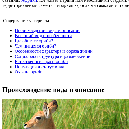
саваннах
Африки
, где живет парами или небольшими стадами
территориальный самец с четырьмя взрослыми самками и их д
Содержание материала:
Происхождение вида и описание
Внешний вид и особенности
Где обитает ориби?
Чем питается ориби?
Особенности характера и образа жизни
Социальная структура и размножение
Естественные враги ориби
Популяция и статус вида
Охрана ориби
Происхождение вида и описание