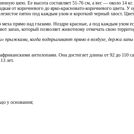
нную шею. Ее высота составляет 51-76 см, а вес — около 14 кг
дкая от коричневого до ярко-красновато-коричневого цвета. У о
железистое пятно под каждым ухом и короткий черный хвост. Цве
 меха прямо над глазами. Ноздри красные, а под каждым ухом ес
яют запах, который позволяет животному отмечать свою террито
прыжками, когда подпрыгивают прямо в воздухе, держа лапы по
фриканскими антилопами. Она достигает длины от 92 до 110 са
13 лет.
ьцо у основания;