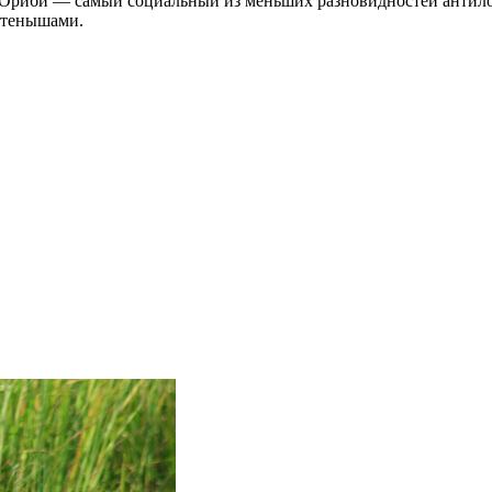
. Ориби — самый социальный из меньших разновидностей антило
етенышами.