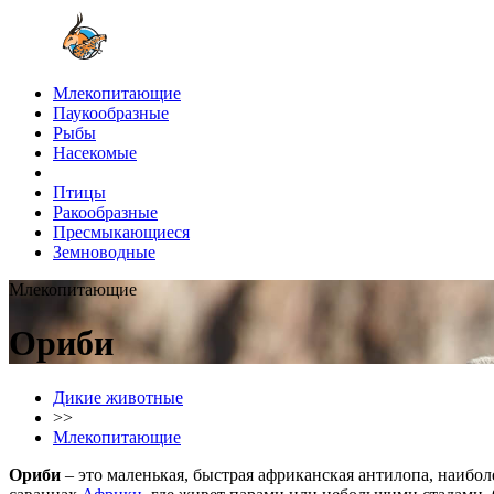
Млекопитающие
Паукообразные
Рыбы
Насекомые
Птицы
Ракообразные
Пресмыкающиеся
Земноводные
Млекопитающие
Ориби
Дикие животные
>>
Млекопитающие
Ориби
– это маленькая, быстрая африканская антилопа, наиболе