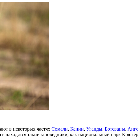
тают в некоторых частях
Сомали
,
Кении
,
Уганды
,
Ботсваны
,
Анг
сь находятся такие заповедники, как национальный парк Крюге