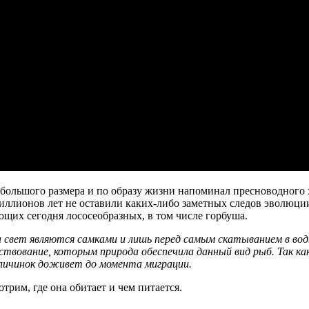
ольшого размера и по образу жизни напоминал пресноводного 
иллионов лет не оставили каких-либо заметных следов эволюции
ющих сегодня лососеобразных, в том числе горбуша.
а свет являются самками и лишь перед самым скатыванием в воды
твование, которым природа обеспечила данный вид рыб. Так как
 личинок доживет до момента миграции.
отрим, где она обитает и чем питается.