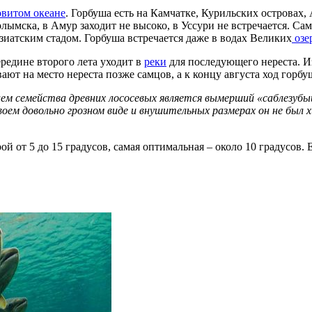
овитом океане
. Горбуша есть на Камчатке, Курильских островах,
лымска, в Амур заходит не высоко, в Уссури не встречается. Са
зиатским стадом. Горбуша встречается даже в водах Великих
озе
ередине второго лета уходит в
реки
для последующего нереста. И
ют на место нереста позже самцов, а к концу августа ход горбу
семейства древних лососевых является вымерший «саблезубый л
оем довольно грозном виде и внушительных размерах он не был х
ой от 5 до 15 градусов, самая оптимальная – около 10 градусов