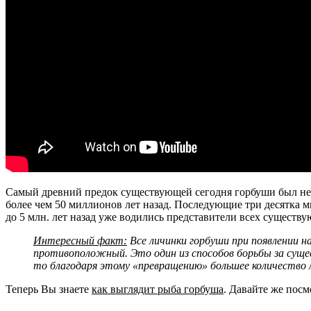
Самый древний предок существующей сегодня горбуши был неб
более чем 50 миллионов лет назад. Последующие три десятка м
до 5 млн. лет назад уже водились представители всех существу
Интересный факт:
Все личинки горбуши при появлении н
противоположный. Это один из способов борьбы за сущес
то благодаря этому «превращению» большее количество
Теперь Вы знаете
как выглядит рыба горбуша
. Давайте же посм