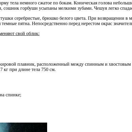
рму тела немного сжатое по бокам. Коническая голова небольши
ти, сошник горбуши усыпаны мелкими зубами. Чешуя легко спадае
тушки серебристые, брюшко белого цвета. При возвращении в ме
 темные пятна. Непосредственно перед нерестом окрас значитель
меняют свой облик:
т жировой плавник, расположенный между спинным и хвостовым 
 кг при длине тела 750 см.
на спинке;