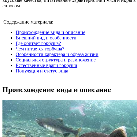
вкусовые качества, питательные характеристики мяса и икры 
спросом.
Содержание материала:
Происхождение вида и описание
Внешний вид и особенности
Где обитает горбуша?
Чем питается горбуша?
Особенности характера и образа жизни
Социальная структура и размножение
Естественные враги горбуши
Популяция и статус вида
Происхождение вида и описание