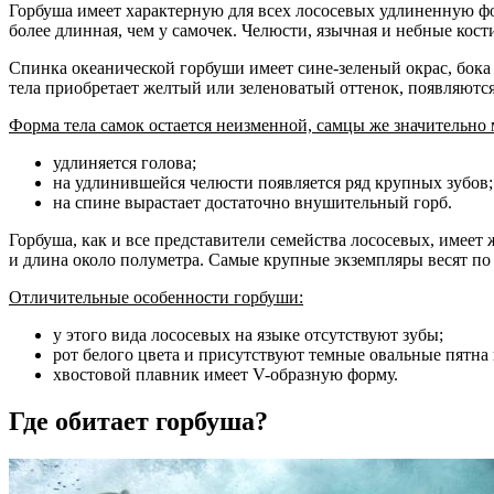
Горбуша имеет характерную для всех лососевых удлиненную фо
более длинная, чем у самочек. Челюсти, язычная и небные кос
Спинка океанической горбуши имеет сине-зеленый окрас, бока 
тела приобретает желтый или зеленоватый оттенок, появляются
Форма тела самок остается неизменной, самцы же значительно 
удлиняется голова;
на удлинившейся челюсти появляется ряд крупных зубов;
на спине вырастает достаточно внушительный горб.
Горбуша, как и все представители семейства лососевых, имее
и длина около полуметра. Самые крупные экземпляры весят по 7
Отличительные особенности горбуши:
у этого вида лососевых на языке отсутствуют зубы;
рот белого цвета и присутствуют темные овальные пятна 
хвостовой плавник имеет V-образную форму.
Где обитает горбуша?