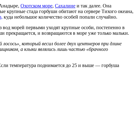
 Анадыре,
Охотском море
,
Сахалине
и так далее. Она
мые крупные стада горбуши обитают на сервере Тихого океана,
р,
куда небольшое количество особей попали случайно.
з вод морей первыми уходят крупные особи, постепенно в
ши прекращается, и возвращаются в море уже только мальки.
осось», который весил более двух центнеров при длине
ищником, а клыки являлись лишь частью «брачного
. Если температура поднимается до 25 и выше — горбуша