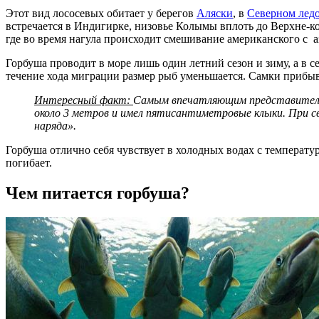
Этот вид лососевых обитает у берегов
Аляски
, в
Северном лед
встречается в Индигирке, низовье Колымы вплоть до Верхне-ко
где во время нагула происходит смешивание американского с а
Горбуша проводит в море лишь один летний сезон и зиму, а в с
течение хода миграции размер рыб уменьшается. Самки прибыва
Интересный факт:
Самым впечатляющим представителем 
около 3 метров и имел пятисантиметровые клыки. При св
наряда».
Горбуша отлично себя чувствует в холодных водах с температур
погибает.
Чем питается горбуша?