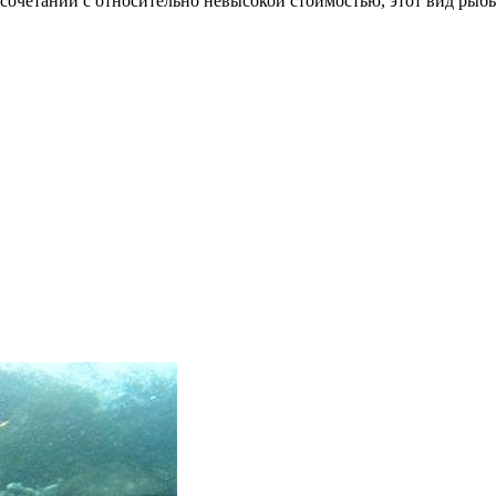
в сочетании с относительно невысокой стоимостью, этот вид р