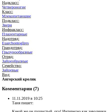
Надкласс:
Четвероногие
Класс:
Млекопитающие
Подкласс:
Звери
Инфракласс:
Плацентарные
Надотряд:
Euarchontoglires
Грандотряд:
Грызунообразные
Отряд:
Зайцеобразные
Семейство:
Зайцевые
Вид:
Ангорский кролик
Комментарии (
7
)
11.11.2019 в 10:25
Таня
пишет:
Какой же он пушистый, ого! Интересно как заводчики