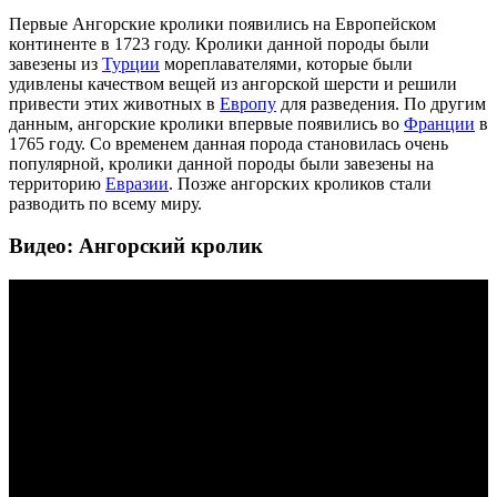
Первые Ангорские кролики появились на Европейском
континенте в 1723 году. Кролики данной породы были
завезены из
Турции
мореплавателями, которые были
удивлены качеством вещей из ангорской шерсти и решили
привести этих животных в
Европу
для разведения. По другим
данным, ангорские кролики впервые появились во
Франции
в
1765 году. Со временем данная порода становилась очень
популярной, кролики данной породы были завезены на
территорию
Евразии
. Позже ангорских кроликов стали
разводить по всему миру.
Видео: Ангорский кролик