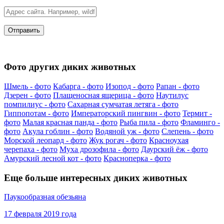
Фото других диких животных
Шмель - фото
Кабарга - фото
Изопод - фото
Рапан - фото
Дзерен - фото
Плащеносная ящерица - фото
Наутилус
помпилиус - фото
Сахарная сумчатая летяга - фото
Гиппопотам - фото
Императорский пингвин - фото
Термит -
фото
Малая красная панда - фото
Рыба пила - фото
Фламинго -
фото
Акула гоблин - фото
Водяной уж - фото
Слепень - фото
Морской леопард - фото
Жук рогач - фото
Красноухая
черепаха - фото
Муха дрозофила - фото
Даурский ёж - фото
Амурский лесной кот - фото
Красноперка - фото
Еще больше интересных диких животных
Паукообразная обезьяна
17 февраля 2019 года