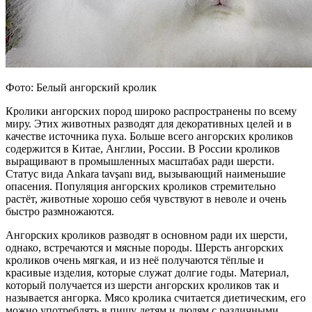
Фото: Белый ангорский кролик
Кролики ангорских пород широко распространены по всему
миру. Этих животных разводят для декоративных целей и в
качестве источника пуха. Больше всего ангорских кроликов
содержится в Китае, Англии, России. В России кроликов
выращивают в промышленных масштабах ради шерсти.
Статус вида Ankara tavşanı вид, вызывающий наименьшие
опасения. Популяция ангорских кроликов стремительно
растёт, животные хорошо себя чувствуют в неволе и очень
быстро размножаются.
Ангорских кроликов разводят в основном ради их шерсти,
однако, встречаются и мясные породы. Шерсть ангорских
кроликов очень мягкая, и из неё получаются тёплые и
красивые изделия, которые служат долгие годы. Материал,
который получается из шерсти ангорских кроликов так и
называется ангорка. Мясо кролика считается диетическим, его
можно употреблять в пищу детям и людям с различными