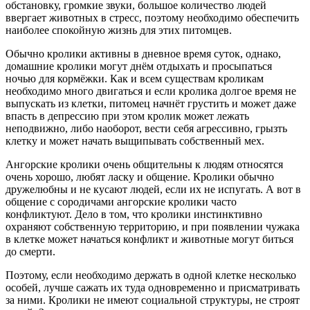
обстановку, громкие звуки, большое количество людей
ввергает животных в стресс, поэтому необходимо обеспечить
наиболее спокойную жизнь для этих питомцев.
Обычно кролики активны в дневное время суток, однако,
домашние кролики могут днём отдыхать и просыпаться
ночью для кормёжки. Как и всем существам кроликам
необходимо много двигаться и если кролика долгое время не
выпускать из клетки, питомец начнёт грустить и может даже
впасть в депрессию при этом кролик может лежать
неподвижно, либо наоборот, вести себя агрессивно, грызть
клетку и может начать выщипывать собственный мех.
Ангорские кролики очень общительны к людям относятся
очень хорошо, любят ласку и общение. Кролики обычно
дружелюбны и не кусают людей, если их не испугать. А вот в
общение с сородичами ангорские кролики часто
конфликтуют. Дело в том, что кролики инстинктивно
охраняют собственную территорию, и при появлении чужака
в клетке может начаться конфликт и животные могут биться
до смерти.
Поэтому, если необходимо держать в одной клетке несколько
особей, лучше сажать их туда одновременно и присматривать
за ними. Кролики не имеют социальной структуры, не строят