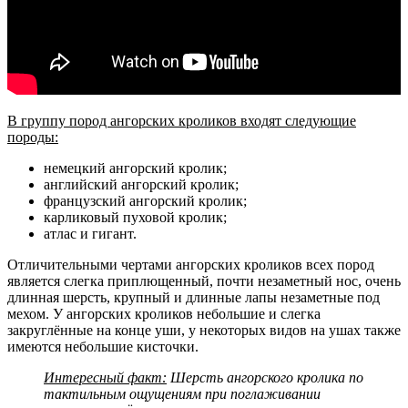
В группу пород ангорских кроликов входят следующие
породы:
немецкий ангорский кролик;
английский ангорский кролик;
французский ангорский кролик;
карликовый пуховой кролик;
атлас и гигант.
Отличительными чертами ангорских кроликов всех пород
является слегка приплющенный, почти незаметный нос, очень
длинная шерсть, крупный и длинные лапы незаметные под
мехом. У ангорских кроликов небольшие и слегка
закруглённые на конце уши, у некоторых видов на ушах также
имеются небольшие кисточки.
Интересный факт:
Шерсть ангорского кролика по
тактильным ощущениям при поглаживании