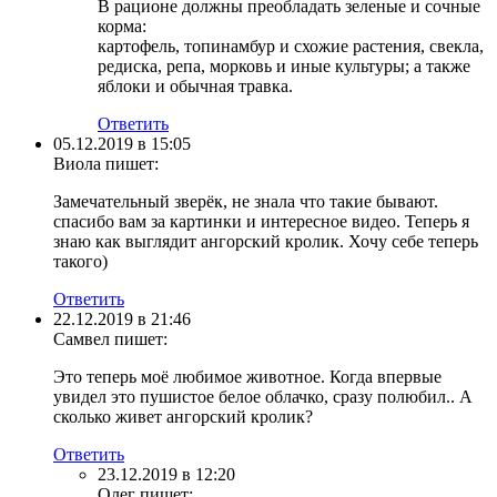
В рационе должны преобладать зеленые и сочные
корма:
картофель, топинамбур и схожие растения, свекла,
редиска, репа, морковь и иные культуры; а также
яблоки и обычная травка.
Ответить
05.12.2019 в 15:05
Виола
пишет:
Замечательный зверёк, не знала что такие бывают.
спасибо вам за картинки и интересное видео. Теперь я
знаю как выглядит ангорский кролик. Хочу себе теперь
такого)
Ответить
22.12.2019 в 21:46
Самвел
пишет:
Это теперь моё любимое животное. Когда впервые
увидел это пушистое белое облачко, сразу полюбил.. А
сколько живет ангорский кролик?
Ответить
23.12.2019 в 12:20
Олег
пишет: