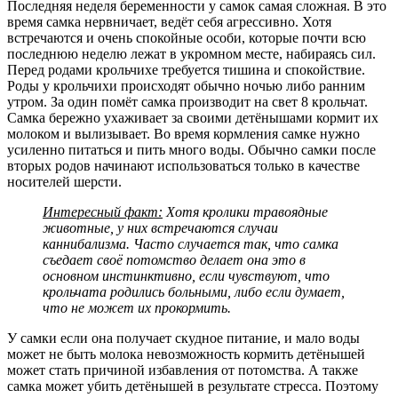
Последняя неделя беременности у самок самая сложная. В это
время самка нервничает, ведёт себя агрессивно. Хотя
встречаются и очень спокойные особи, которые почти всю
последнюю неделю лежат в укромном месте, набираясь сил.
Перед родами крольчихе требуется тишина и спокойствие.
Роды у крольчихи происходят обычно ночью либо ранним
утром. За один помёт самка производит на свет 8 крольчат.
Самка бережно ухаживает за своими детёнышами кормит их
молоком и вылизывает. Во время кормления самке нужно
усиленно питаться и пить много воды. Обычно самки после
вторых родов начинают использоваться только в качестве
носителей шерсти.
Интересный факт:
Хотя кролики травоядные
животные, у них встречаются случаи
каннибализма. Часто случается так, что самка
съедает своё потомство делает она это в
основном инстинктивно, если чувствуют, что
крольчата родились больными, либо если думает,
что не может их прокормить.
У самки если она получает скудное питание, и мало воды
может не быть молока невозможность кормить детёнышей
может стать причиной избавления от потомства. А также
самка может убить детёнышей в результате стресса. Поэтому