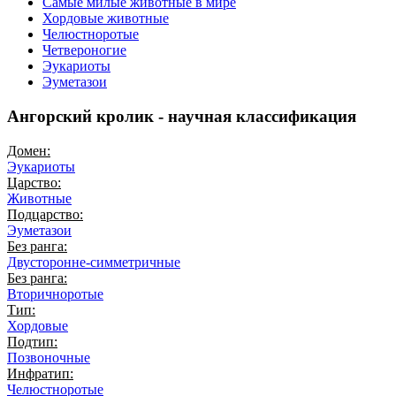
Самые милые животные в мире
Хордовые животные
Челюстноротые
Четвероногие
Эукариоты
Эуметазои
Ангорский кролик - научная классификация
Домен:
Эукариоты
Царство:
Животные
Подцарство:
Эуметазои
Без ранга:
Двусторонне-симметричные
Без ранга:
Вторичноротые
Тип:
Хордовые
Подтип:
Позвоночные
Инфратип:
Челюстноротые