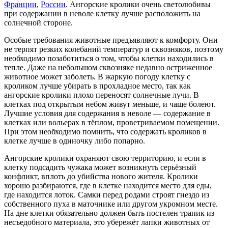
Франции
,
России
. Ангорские кролики очень светолюбивы
при содержании в неволе клетку лучше расположить на
солнечной стороне.
Особые требования животные предъявляют к комфорту. Они
не терпят резких колебаний температур и сквозняков, поэтому
необходимо позаботиться о том, чтобы клетки находились в
тепле. Даже на небольшом сквозняке недавно остриженное
животное может заболеть. В жаркую погоду клетку с
кроликом лучше убирать в прохладное место, так как
ангорские кролики плохо переносят солнечные лучи. В
клетках под открытым небом живут меньше, и чаще болеют.
Лучшие условия для содержания в неволе — содержание в
клетках или вольерах в тёплом, проветриваемом помещении.
При этом необходимо помнить, что содержать кроликов в
клетке лучше в одиночку либо попарно.
Ангорские кролики охраняют свою территорию, и если в
клетку подсадить чужака может возникнуть серьёзный
конфликт, вплоть до убийства нового жителя. Кролики
хорошо разбираются, где в клетке находится место для еды,
где находится лоток. Самки перед родами строят гнездо из
собственного пуха в маточнике или другом укромном месте.
На дне клетки обязательно должен быть постелен трапик из
несъедобного материала, это убережёт лапки животных от