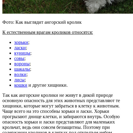
Фото: Как выглядит ангорский кролик
К естественным врагам кроликов относятся:
хорьки
;
ласки
;
куницы
;
совы
;
вороны
;
шакалы
;
волки
;
лисы
;
кошки
и другие хищники.
Так как ангорские кролики не живут в дикой природе
основную опасность для этих животных представляют те
хищники, которые могут забраться в клетку к животным.
Чаще всего на это способны хорьки и ласки. Хорьки
прогрызают днище клетки, и забираются внутрь. Особую
опасность хорьки и ласки представляют для маленьких
крольчат, ведь они совсем беззащитны. Поэтому при
содержании кроликов в клетках под открытым небом