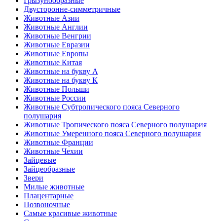
Грызунообразные
Двусторонне-симметричные
Животные Азии
Животные Англии
Животные Венгрии
Животные Евразии
Животные Европы
Животные Китая
Животные на букву А
Животные на букву К
Животные Польши
Животные России
Животные Субтропического пояса Северного
полушария
Животные Тропического пояса Северного полушария
Животные Умеренного пояса Северного полушария
Животные Франции
Животные Чехии
Зайцевые
Зайцеобразные
Звери
Милые животные
Плацентарные
Позвоночные
Самые красивые животные