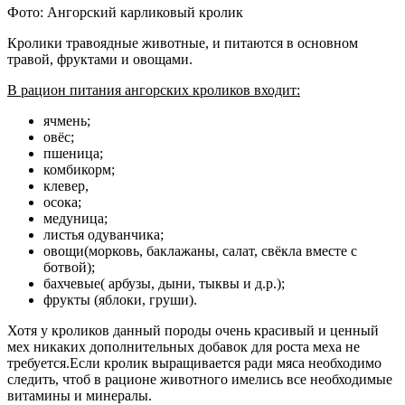
Фото: Ангорский карликовый кролик
Кролики травоядные животные, и питаются в основном
травой, фруктами и овощами.
В рацион питания ангорских кроликов входит:
ячмень;
овёс;
пшеница;
комбикорм;
клевер,
осока;
медуница;
листья одуванчика;
овощи(морковь, баклажаны, салат, свёкла вместе с
ботвой);
бахчевые( арбузы, дыни, тыквы и д.р.);
фрукты (яблоки, груши).
Хотя у кроликов данный породы очень красивый и ценный
мех никаких дополнительных добавок для роста меха не
требуется.Если кролик выращивается ради мяса необходимо
следить, чтоб в рационе животного имелись все необходимые
витамины и минералы.