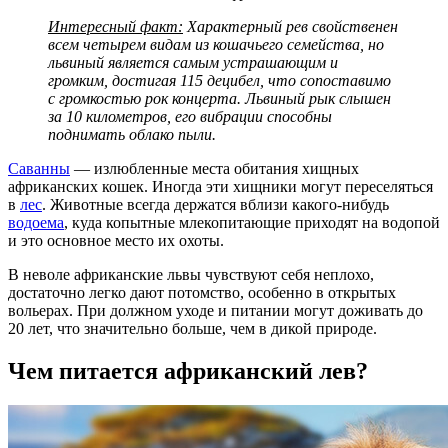
Интересный факт:
Характерный рев свойственен
всем четырем видам из кошачьего семейства, но
львиный является самым устрашающим и
громким, достигая 115 децибел, что сопоставимо
с громкостью рок концерта. Львиный рык слышен
за 10 километров, его вибрации способны
поднимать облако пыли.
Саванны
— излюбленные места обитания хищных
африканских кошек. Иногда эти хищники могут переселяться
в
лес
. Животные всегда держатся вблизи какого-нибудь
водоема
, куда копытные млекопитающие приходят на водопой
и это основное место их охоты.
В неволе африканские львы чувствуют себя неплохо,
достаточно легко дают потомство, особенно в открытых
вольерах. При должном уходе и питании могут доживать до
20 лет, что значительно больше, чем в дикой природе.
Чем питается африканский лев?