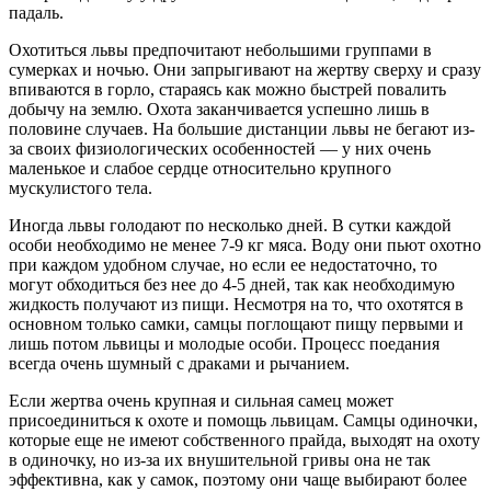
падаль.
Охотиться львы предпочитают небольшими группами в
сумерках и ночью. Они запрыгивают на жертву сверху и сразу
впиваются в горло, стараясь как можно быстрей повалить
добычу на землю. Охота заканчивается успешно лишь в
половине случаев. На большие дистанции львы не бегают из-
за своих физиологических особенностей — у них очень
маленькое и слабое сердце относительно крупного
мускулистого тела.
Иногда львы голодают по несколько дней. В сутки каждой
особи необходимо не менее 7-9 кг мяса. Воду они пьют охотно
при каждом удобном случае, но если ее недостаточно, то
могут обходиться без нее до 4-5 дней, так как необходимую
жидкость получают из пищи. Несмотря на то, что охотятся в
основном только самки, самцы поглощают пищу первыми и
лишь потом львицы и молодые особи. Процесс поедания
всегда очень шумный с драками и рычанием.
Если жертва очень крупная и сильная самец может
присоединиться к охоте и помощь львицам. Самцы одиночки,
которые еще не имеют собственного прайда, выходят на охоту
в одиночку, но из-за их внушительной гривы она не так
эффективна, как у самок, поэтому они чаще выбирают более