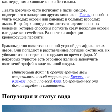
как перед ними хищные кошки бессильны.
Львята довольно часто погибают в пасти самцов,
подвергаются нападению других хищников.
Гиены
способны
убить молодых особей или раненых и больных взрослых
львов. В прайдах иногда начинаются эпидемии опасных
болезней, которые способны погубить сразу несколько особей
или даже все семейство. Разносчики инфекции —
кровососущие паразиты.
Браконьерство является основной угрозой для африканских
львов. Они попадают в расставленные ловушки охотников, их
убивают из огнестрельного оружия во время сафари. У
некоторых туристов есть огромное желание заполучить
охотничий трофей в виде львиной шкуры.
Интересный факт:
В древние времена львы
встречались на всей территории
Европы
, на
Кавказе
, почти по всей
Азии
. Со временем все они
были истреблены охотниками.
Популяция и статус вида