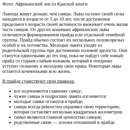
Фото: Африканский лев из Красной книги
Львицы живут дольше, чем самцы. Львы на пике своей силы
находятся в возрасте от 5 до 10 лет, после достижения
предельного возраста своей активности выживает очень малая
часть самцов. От других кошачьих африканские львы
отличаются формированием прайда или отдельной семейной
группы. Прайд обычно состоит их нескольких половозрелых
особей и их потомства. Молодые львята уходят из
родительской группы при достижении половой зрелости. Они
станутся одиночками до тех пор, пока не найдут себе новый
прайд со старым слабым вожаком, который в поединке
уступит сильному и молодому свои права. Некоторые львы
остаются кочевниками всю жизнь.
В прайде существуют свои правила:
все подчиняются главному самцу;
чужие самцы и подросшие львята изгоняются;
молодые самки остаются в прайде;
самцы всегда ревностно охраняют свою территорию,
которая составляет несколько квадратных километров;
самки являются главной ценностью самцов;
родственные связи — основа отношений в прайде.