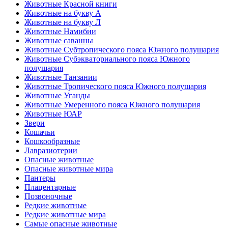
Животные Красной книги
Животные на букву А
Животные на букву Л
Животные Намибии
Животные саванны
Животные Субтропического пояса Южного полушария
Животные Субэкваториального пояса Южного
полушария
Животные Танзании
Животные Тропического пояса Южного полушария
Животные Уганды
Животные Умеренного пояса Южного полушария
Животные ЮАР
Звери
Кошачьи
Кошкообразные
Лавразиотерии
Опасные животные
Опасные животные мира
Пантеры
Плацентарные
Позвоночные
Редкие животные
Редкие животные мира
Самые опасные животные