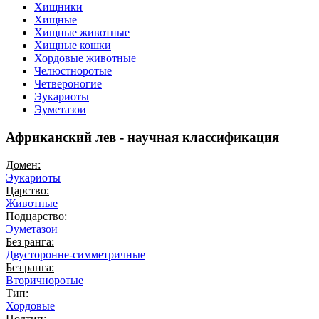
Хищники
Хищные
Хищные животные
Хищные кошки
Хордовые животные
Челюстноротые
Четвероногие
Эукариоты
Эуметазои
Африканский лев - научная классификация
Домен:
Эукариоты
Царство:
Животные
Подцарство:
Эуметазои
Без ранга:
Двусторонне-симметричные
Без ранга:
Вторичноротые
Тип:
Хордовые
Подтип: