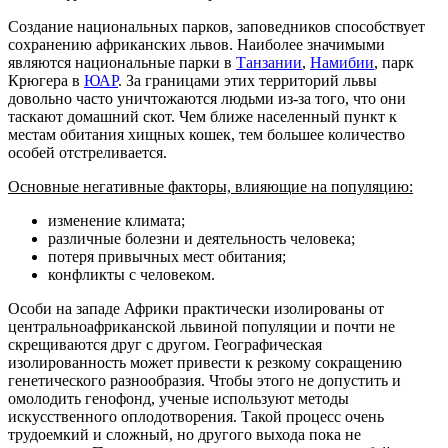
Создание национальных парков, заповедников способствует
сохранению африканских львов. Наиболее значимыми
являются национальные парки в
Танзании
,
Намибии
, парк
Крюгера в
ЮАР
. За границами этих территорий львы
довольно часто уничтожаются людьми из-за того, что они
таскают домашний скот. Чем ближе населенный пункт к
местам обитания хищных кошек, тем большее количество
особей отстреливается.
Основные негативные факторы, влияющие на популяцию:
изменение климата;
различные болезни и деятельность человека;
потеря привычных мест обитания;
конфликты с человеком.
Особи на западе Африки практически изолированы от
центральноафриканской львиной популяции и почти не
скрещиваются друг с другом. Географическая
изолированность может привести к резкому сокращению
генетического разнообразия. Чтобы этого не допустить и
омолодить генофонд, ученые используют методы
искусственного оплодотворения. Такой процесс очень
трудоемкий и сложный, но другого выхода пока не