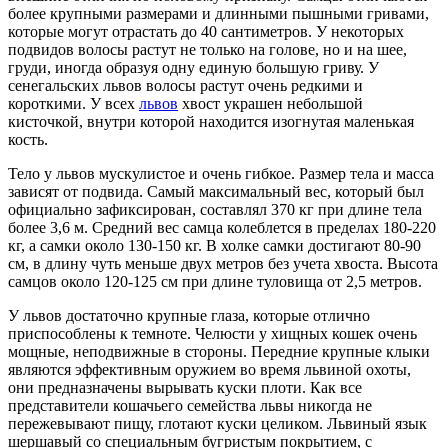
более крупными размерами и длинными пышными гривами,
которые могут отрастать до 40 сантиметров. У некоторых
подвидов волосы растут не только на голове, но и на шее,
груди, иногда образуя одну единую большую гриву. У
сенегальских львов волосы растут очень редкими и
короткими. У всех
львов
хвост украшен небольшой
кисточкой, внутри которой находится изогнутая маленькая
кость.
Тело у львов мускулистое и очень гибкое. Размер тела и масса
зависят от подвида. Самый максимальный вес, который был
официально зафиксирован, составлял 370 кг при длине тела
более 3,6 м. Средний вес самца колеблется в пределах 180-220
кг, а самки около 130-150 кг. В холке самки достигают 80-90
см, в длину чуть меньше двух метров без учета хвоста. Высота
самцов около 120-125 см при длине туловища от 2,5 метров.
У львов достаточно крупные глаза, которые отлично
приспособлены к темноте. Челюсти у хищных кошек очень
мощные, неподвижные в стороны. Передние крупные клыки
являются эффективным оружием во время львиной охоты,
они предназначены вырывать куски плоти. Как все
представители кошачьего семейства львы никогда не
пережевывают пищу, глотают куски целиком. Львиный язык
шершавый со специальным бугристым покрытием, с