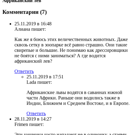
Африканский лев
Комментарии (
7
)
25.11.2019 в 16:48
Алиана
пишет:
Как же я боюсь этих величественных животных. Даже
сквозь сетку в зоопарке всё равно страшно. Они такие
свирепые и большие. Не понимаю как дрессировщики
не боятся с ними заниматься? А где водится
африканский лев?
Ответить
25.11.2019 в 17:51
Lada
пишет:
Африканские львы водятся в саваннах южной
части Африки. Раньше они водились также в
Индии, Ближнем и Среднем Востоке, и в Европе.
Ответить
28.11.2019 в 14:27
Frimen
пишет:
Эти хищники часто нападают не в одиночку, а стаями.