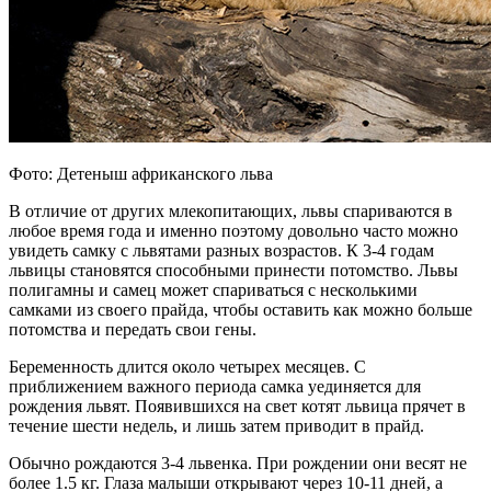
Фото: Детеныш африканского льва
В отличие от других млекопитающих, львы спариваются в
любое время года и именно поэтому довольно часто можно
увидеть самку с львятами разных возрастов. К 3-4 годам
львицы становятся способными принести потомство. Львы
полигамны и самец может спариваться с несколькими
самками из своего прайда, чтобы оставить как можно больше
потомства и передать свои гены.
Беременность длится около четырех месяцев. С
приближением важного периода самка уединяется для
рождения львят. Появившихся на свет котят львица прячет в
течение шести недель, и лишь затем приводит в прайд.
Обычно рождаются 3-4 львенка. При рождении они весят не
более 1.5 кг. Глаза малыши открывают через 10-11 дней, а