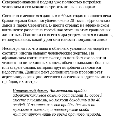
Североафриканский подвид уже полностью истреблен
человеком и его можно встретить лишь в зоопарках.
Согласно имеющимся данным в 60-ых годах прошлого века
браконьерами было погублено около 20 тысяч африканских
львов в парке Серенгети. В шести странах на африканском
континенте разрешена трофейная охота на этих грациозных
животных. Охотники со всего мира устремляются в саванны,
не задумываясь, какой урон они наносят популяции львов.
Несмотря на то, что львы в обычных условиях на людей не
охотятся, иногда бывают человеческие жертвы. На
африканском континенте ежегодно погибает около сотни
человек по вине хищных кошек, обычно нападают больные
или старые самцы, которым другая добыча становится
недоступна. Данный факт дополнительно провоцирует
агрессивную реакцию местного населения в адрес львиных
прайдов, их отстрел.
Интересный факт:
Численность прайда
африканских львов обычно составляет 15 особей
вместе с львятами, но может доходить и до 40
особей. У азиатских львов прайды делятся на
мужские и женские, а половозрелые особи
контактируют лишь во время брачного периода.