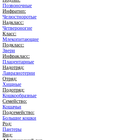
Позвоночные
Инфратип:
Челюстноротые
Надкласс:
Четвероногие
Класс:
Млекопитающие
Подкласс:
Звери
Инфракласс:
Плацентарные
Надотряд:
Лавразиотерии
Отряд:
Хищные
Подотряд:
Кошкообразные
Семейство:
Кошачьи
Подсемейство:
Большие кошки
Род:
Пантеры
Вид: