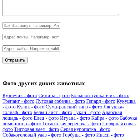
Фото других диких животных
Кузнечик - фото
Синица - фото
Большой тушканчик - фото
Трепанг - фото
Луговая собачка - фото
Гепард - фото
Кукушка
- фото
Кулик - фото
Суматранский тигр - фото
Лягушка-
голиаф - фото
Белый аист - фото
Тукан - фото
Арабская
лошадь - фото
Елец - фото
Игуана - фото
Кайра - фото
Бабочка
лимонница - фото
Гигантская черепаха - фото
Полярная сова -
фото
Тигровая змея - фото
Серая куропатка - фото
Собакоголовый удав - фото
Горбуша - фото
Иваси - фото