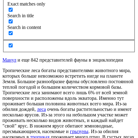
Exact matches only
Search in title
Search in content
Манул
и еще 842 представителей фауны в энциклопедии
Тропические леса богаты представителями животного мира,
которых больше невозможно встретить нигде на планете
Земля. Большое разнообразие фауны обусловлено постоянной
теплой погодой и большим количеством кормовой базы.
Тропические леса занимают всего лишь 6% от всей земной
поверхности и расположены вдоль экватора. Именно тут
проживает большая половина животных всего мира. Из-за
обилия дождей,
леса
очень богаты растительностью и имеют
несколько ярусов. Из-за этого на небольшом участке может
проживать несколько видов животных, и каждый найдет
"свой" ярус. В нижнем ярусе обитают земноводные,
пресмыкающиеся, насекомые и
грызуны
. Из-за обилия
насекомых в
тропиках
проживает много птиц. В густых лесах