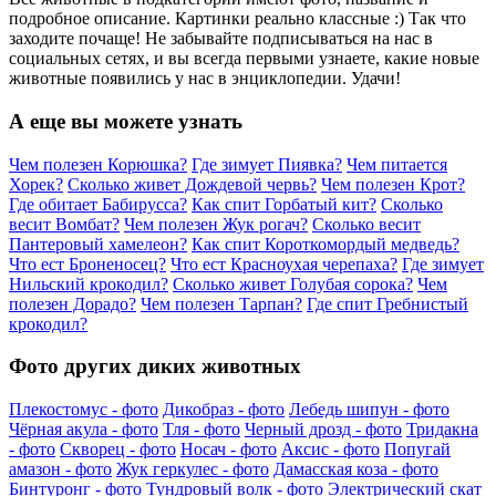
подробное описание. Картинки реально классные :) Так что
заходите почаще! Не забывайте подписываться на нас в
социальных сетях, и вы всегда первыми узнаете, какие новые
животные появились у нас в энциклопедии. Удачи!
А еще вы можете узнать
Чем полезен Корюшка?
Где зимует Пиявка?
Чем питается
Хорек?
Сколько живет Дождевой червь?
Чем полезен Крот?
Где обитает Бабирусса?
Как спит Горбатый кит?
Сколько
весит Вомбат?
Чем полезен Жук рогач?
Сколько весит
Пантеровый хамелеон?
Как спит Короткомордый медведь?
Что ест Броненосец?
Что ест Красноухая черепаха?
Где зимует
Нильский крокодил?
Сколько живет Голубая сорока?
Чем
полезен Дорадо?
Чем полезен Тарпан?
Где спит Гребнистый
крокодил?
Фото других диких животных
Плекостомус - фото
Дикобраз - фото
Лебедь шипун - фото
Чёрная акула - фото
Тля - фото
Черный дрозд - фото
Тридакна
- фото
Скворец - фото
Носач - фото
Аксис - фото
Попугай
амазон - фото
Жук геркулес - фото
Дамасская коза - фото
Бинтуронг - фото
Тундровый волк - фото
Электрический скат