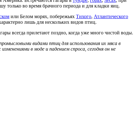
я Америка. Встречаются гагары в
тундре
,
горах
,
лесах
, при
ушу только во время брачного периода и для кладки яиц.
ском
или Белом морях, побережьях
Тихого
,
Атлантического
характерно лишь для нескольких видов птиц.
агары всегда прилетают поздно, когда уже много чистой воды.
промысловыми видами птиц для использования их мяса в
 изменениями в моде и падением спроса, сегодня он не