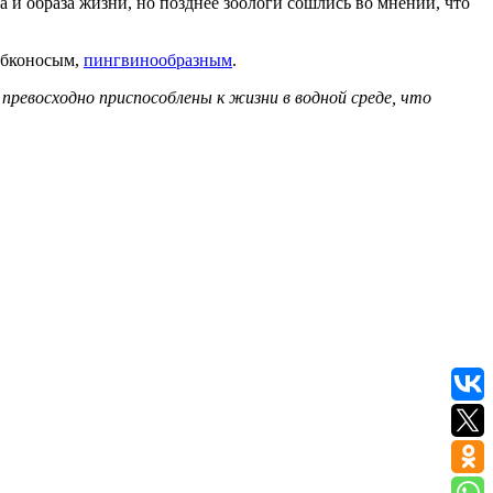
 и образа жизни, но позднее зоологи сошлись во мнении, что
рубконосым,
пингвинообразным
.
и превосходно приспособлены к жизни в водной среде, что