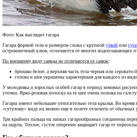
Фото: Как выглядит гагара
Гагара формой тела и размером схожа с крупной
уткой
или
гус
остроконечный клюв, отличаются от многих водоплавающих пт
По внешнему виду самцы не отличаются от самок
:
брюшко белое, а верхняя часть тела черная или серовато-
голова и шея украшены характерным для каждого из видо
У молодняка и взрослых особей гагар в период зимовки рисун
уточки. Ярко-розовая полоска на ее шее очень похожа на галст
Гагары имеют небольшие относительно тела крылья. Во время п
«сутулому» виду их можно еще в полете отличить от обычных у
Три крайних пальца на лапках гагарообразных соединены переп
на ощупь. Теплое, густое оперение защищает гагар от переохла