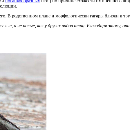
ами
поганкообразных
птиц по причине схожести их внешнего вида
волюции.
его. В родственном плане и морфологически гагары близки к т
лые, а не полые, как у других видов птиц. Благодаря этому, он