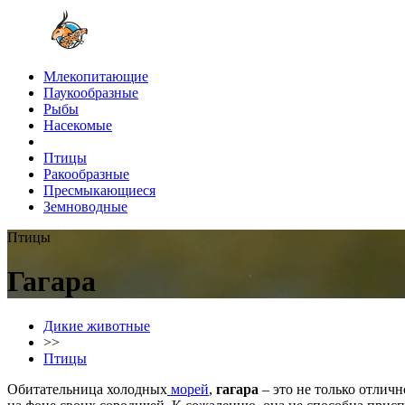
Млекопитающие
Паукообразные
Рыбы
Насекомые
Птицы
Ракообразные
Пресмыкающиеся
Земноводные
Птицы
Гагара
Дикие животные
>>
Птицы
Обитательница холодных
морей
,
гагара
– это не только отлич