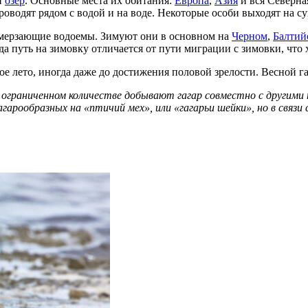
и
озер
. Основные места их обитания:
Европа
,
Азия
и вся Северна
проводят рядом с водой и на воде. Некоторые особи выходят на с
амерзающие водоемы. Зимуют они в основном на
Черном
,
Балтий
а путь на зимовку отличается от пути миграции с зимовки, что 
ое лето, иногда даже до достижения половой зрелости. Весной г
 ограниченном количестве добывают гагар совместно с другими 
арообразных на «птичий мех», или «гагарьи шейки», но в связи с