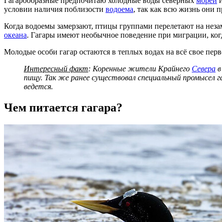
Гагарообразные предпочитаю холодные воды северных
морей
условии наличия поблизости
водоема
, так как всю жизнь они 
Когда водоемы замерзают, птицы группами перелетают на нез
океана
. Гагары имеют необычное поведение при миграции, когд
Молодые особи гагар остаются в теплых водах на всё свое перв
Интересный факт
: Коренные жители Крайнего
Севера
в
пищу. Так же ранее существовал специальный промысел гаг
ведется.
Чем питается гагара?