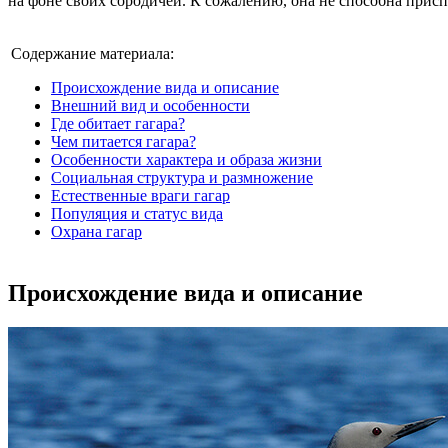
на фоне своих сородичей. К сожалению, она не способна прис
Содержание материала:
Происхождение вида и описание
Внешний вид и особенности
Где обитает гагара?
Чем питается гагара?
Особенности характера и образа жизни
Социальная структура и размножение
Естественные враги гагар
Популяция и статус вида
Охрана гагар
Происхождение вида и описание