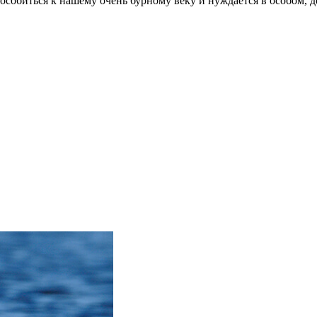
пособиться к нашему очень бурному веку и нуждается в особом,