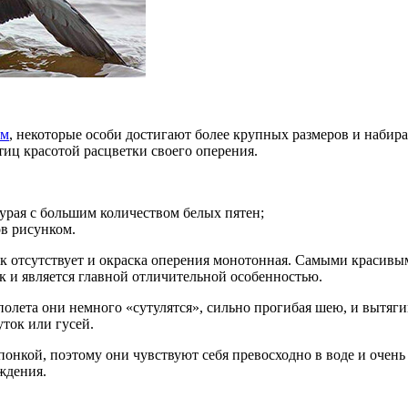
ем
, некоторые особи достигают более крупных размеров и набир
иц красотой расцветки своего оперения.
бурая с большим количеством белых пятен;
в рисунком.
ок отсутствует и окраска оперения монотонная. Самыми красивы
ук и является главной отличительной особенностью.
олета они немного «сутулятся», сильно прогибая шею, и вытягив
ток или гусей.
онкой, поэтому они чувствуют себя превосходно в воде и очень 
ждения.