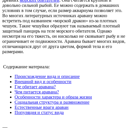
древних
морских обитателей
. Она считается крупной и
довольно сильной рыбой. Ее можно содержать в домашних
условиях в том случае, если размер аквариума позволяет это.
Во многих литературных источниках аравану можно
встретить под названием «морской дракон» из-за плотных
чешуек. Такие чешуйки образуют так называемый плотный
защитный панцирь на теле морского обитателя. Однако
несмотря на его тяжесть, он нисколько не сковывает рыбу и не
ограничивает ее подвижности. Аравана бывает многих видов,
отличающихся друг от друга цветом, формой тела и его
размерами.
Содержание материала:
Происхождение вида и описание
Внешний вид и особенности
Где обитает аравана?
Чем питается аравана?
Особенности характера и образа жизни
Социальная структура и размножение
Естественные враги араван
Популяция и статус вида