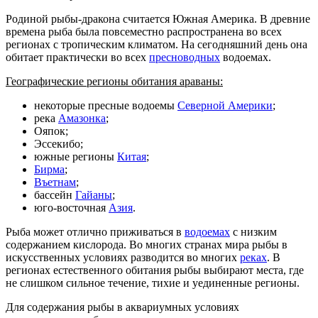
Родиной рыбы-дракона считается Южная Америка. В древние
времена рыба была повсеместно распространена во всех
регионах с тропическим климатом. На сегодняшний день она
обитает практически во всех
пресноводных
водоемах.
Географические регионы обитания араваны:
некоторые пресные водоемы
Северной Америки
;
река
Амазонка
;
Ояпок;
Эссекибо;
южные регионы
Китая
;
Бирма
;
Въетнам
;
бассейн
Гайаны
;
юго-восточная
Азия
.
Рыба может отлично приживаться в
водоемах
с низким
содержанием кислорода. Во многих странах мира рыбы в
искусственных условиях разводится во многих
реках
. В
регионах естественного обитания рыбы выбирают места, где
не слишком сильное течение, тихие и уединенные регионы.
Для содержания рыбы в аквариумных условиях