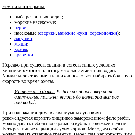
Чем питаются рыбы:
рыба различных видов;
морские насекомые;
черви
;
насекомые (
сверчки
,
майские жуки
,
сороконожки
);
лягушки
;
мыши
;
крабы
;
креветки
.
Нередко при существовании в естественных условиях
хищники охотятся на птиц, которые летают над водой.
Уникальное строение плавников позволяет набирать большую
скорость во время охоты.
Интересный факт:
Рыбы способны совершать
виртуозные прыжки, вплоть до полутора метров
над водой.
При содержании дома в аквариумных условиях
рекомендуется кормить хищников замороженном филе рыбы,
можно давать небольшого размера кубики говяжьей печени.
Есть различные вариации сухих кормов. Молодым особям
можно давать отварные креветки. Перед тем, как кормить ими