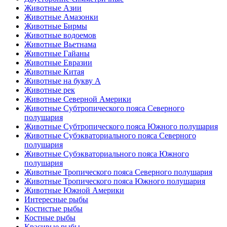
Животные Азии
Животные Амазонки
Животные Бирмы
Животные водоемов
Животные Вьетнама
Животные Гайаны
Животные Евразии
Животные Китая
Животные на букву А
Животные рек
Животные Северной Америки
Животные Субтропического пояса Северного
полушария
Животные Субтропического пояса Южного полушария
Животные Субэкваториального пояса Северного
полушария
Животные Субэкваториального пояса Южного
полушария
Животные Тропического пояса Северного полушария
Животные Тропического пояса Южного полушария
Животные Южной Америки
Интересные рыбы
Костистые рыбы
Костные рыбы
Красивые рыбы