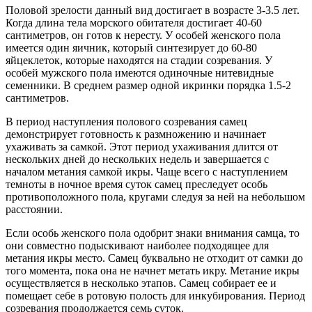
Половой зрелости данный вид достигает в возрасте 3-3.5 лет.
Когда длина тела морского обитателя достигает 40-60
сантиметров, он готов к нересту. У особей женского пола
имеется один яичник, который синтезирует до 60-80
яйцеклеток, которые находятся на стадии созревания. У
особей мужского пола имеются одиночные нитевидные
семенники. В среднем размер одной икринки порядка 1.5-2
сантиметров.
В период наступления полового созревания самец
демонстрирует готовность к размножению и начинает
ухаживать за самкой. Этот период ухаживания длится от
нескольких дней до нескольких недель и завершается с
началом метания самкой икры. Чаще всего с наступлением
темноты в ночное время суток самец преследует особь
противоположного пола, кругами следуя за ней на небольшом
расстоянии.
Если особь женского пола одобрит знаки внимания самца, то
они совместно подыскивают наиболее подходящее для
метания икры место. Самец буквально не отходит от самки до
того момента, пока она не начнет метать икру. Метание икры
осуществляется в несколько этапов. Самец собирает ее и
помещает себе в ротовую полость для инкубирования. Период
созревания продолжается семь суток.