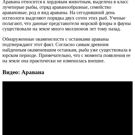
Аравана относится к хордовым животным, выделена в класс
лучеперые рыбы, отряд араванообразные, семейство
аравановые, род и вид араваны. На сегодняшний день
ихтиологи выделяют порядка двух сотен этих рыб. Ученые
полагают, что данные представители морской флоры и фауны
существовали на земле много миллионов лет тому назад.
Обнаруженные окаменелости с останками араваны
подтверждают этот факт. Согласно самым древним
найденным окаменевшим останкам, рыба уже существовала в
юрском периоде. Примечательно, что с момента появления ее
на земле она практически не изменилась внешне.
Видео: Аравана