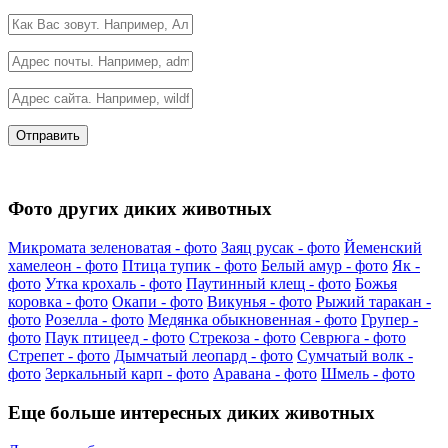
Фото других диких животных
Микромата зеленоватая - фото
Заяц русак - фото
Йеменский
хамелеон - фото
Птица тупик - фото
Белый амур - фото
Як -
фото
Утка крохаль - фото
Паутинный клещ - фото
Божья
коровка - фото
Окапи - фото
Викунья - фото
Рыжий таракан -
фото
Розелла - фото
Медянка обыкновенная - фото
Групер -
фото
Паук птицеед - фото
Стрекоза - фото
Севрюга - фото
Стрепет - фото
Дымчатый леопард - фото
Сумчатый волк -
фото
Зеркальный карп - фото
Аравана - фото
Шмель - фото
Еще больше интересных диких животных