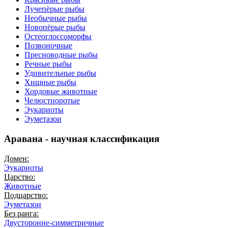
Лучепёрые рыбы
Необычные рыбы
Новопёрые рыбы
Остеоглоссоморфы
Позвоночные
Пресноводные рыбы
Речные рыбы
Удивительные рыбы
Хищные рыбы
Хордовые животные
Челюстноротые
Эукариоты
Эуметазои
Аравана - научная классификация
Домен:
Эукариоты
Царство:
Животные
Подцарство:
Эуметазои
Без ранга:
Двусторонне-симметричные