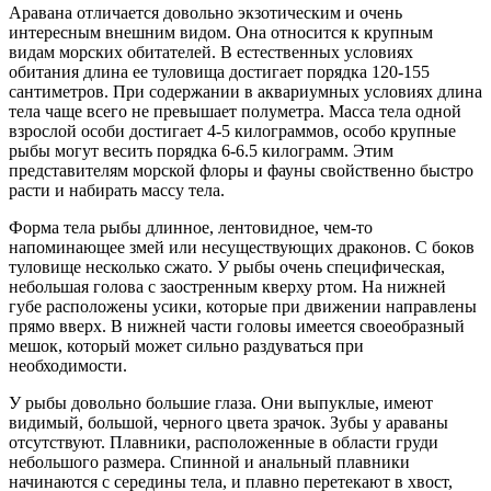
Аравана отличается довольно экзотическим и очень
интересным внешним видом. Она относится к крупным
видам морских обитателей. В естественных условиях
обитания длина ее туловища достигает порядка 120-155
сантиметров. При содержании в аквариумных условиях длина
тела чаще всего не превышает полуметра. Масса тела одной
взрослой особи достигает 4-5 килограммов, особо крупные
рыбы могут весить порядка 6-6.5 килограмм. Этим
представителям морской флоры и фауны свойственно быстро
расти и набирать массу тела.
Форма тела рыбы длинное, лентовидное, чем-то
напоминающее змей или несуществующих драконов. С боков
туловище несколько сжато. У рыбы очень специфическая,
небольшая голова с заостренным кверху ртом. На нижней
губе расположены усики, которые при движении направлены
прямо вверх. В нижней части головы имеется своеобразный
мешок, который может сильно раздуваться при
необходимости.
У рыбы довольно большие глаза. Они выпуклые, имеют
видимый, большой, черного цвета зрачок. Зубы у араваны
отсутствуют. Плавники, расположенные в области груди
небольшого размера. Спинной и анальный плавники
начинаются с середины тела, и плавно перетекают в хвост,