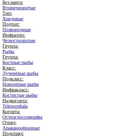
Без ранга:
Вторичноротые
Тип:
Хордовые
Подтип:
Позвоночные
Инфратип:
Челюстноротые
Группа:
Рыбы
Группа:
Костные рыбы
Класс:
Лучепёрые рыбы
Подкласс:
Новопёрые рыбы
Инфракласс:
Костистые рыбы
Надкогорта:
Teleocephala
Когорта:
Остеоглоссоморфы
Отряд:
Араванообразные
Подотряд: