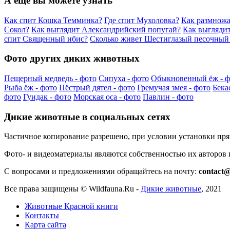
А еще вы можете узнать
Как спит Кошка Темминка?
Где спит Мухоловка?
Как размножа
Сокол?
Как выглядит Александрийский попугай?
Как выгляди
спит Священный ибис?
Сколько живет Шестиглазый песочный
Фото других диких животных
Пещерный медведь - фото
Сипуха - фото
Обыкновенный ёж - ф
Рыба ёж - фото
Пёстрый дятел - фото
Гремучая змея - фото
Бека
фото
Гуидак - фото
Морская оса - фото
Павлин - фото
Дикие животные в социальных сетях
Частичное копирование разрешено, при условии установки пр
Фото- и видеоматериалы являются собственностью их авторов
С вопросами и предложениями обращайтесь на почту:
contact@
Все права защищены ©
Wildfauna.Ru
-
Дикие животные
,
2021
Животные Красной книги
Контакты
Карта сайта