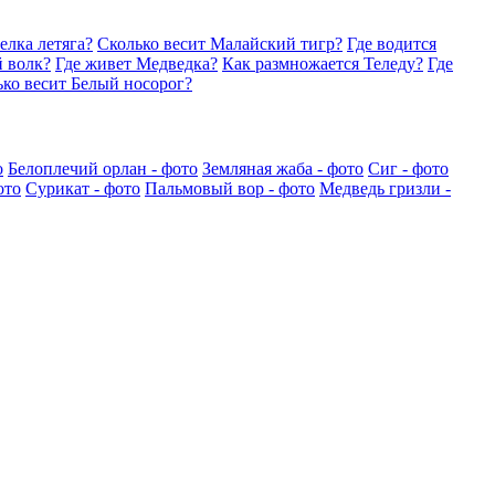
елка летяга?
Сколько весит Малайский тигр?
Где водится
й волк?
Где живет Медведка?
Как размножается Теледу?
Где
ко весит Белый носорог?
о
Белоплечий орлан - фото
Земляная жаба - фото
Сиг - фото
ото
Сурикат - фото
Пальмовый вор - фото
Медведь гризли -