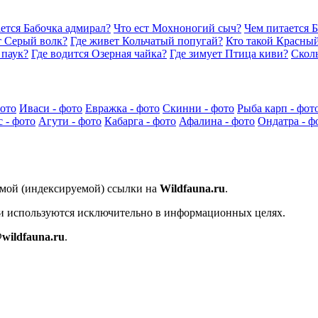
ется Бабочка адмирал?
Что ест Мохноногий сыч?
Чем питается Б
т Серый волк?
Где живет Кольчатый попугай?
Кто такой Красны
 паук?
Где водится Озерная чайка?
Где зимует Птица киви?
Сколь
ото
Иваси - фото
Евражка - фото
Скинни - фото
Рыба карп - фот
с - фото
Агути - фото
Кабарга - фото
Афалина - фото
Ондатра - ф
ямой (индексируемой) ссылки на
Wildfauna.ru
.
 и используются исключительно в информационных целях.
wildfauna.ru
.