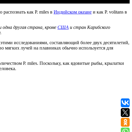
распознать как P. miles в
Индийском океане
и как P. volitans в
и одна другая страна, кроме
США
и стран Карибского
.
у этими исследованиями, составляющий более двух десятилетий,
тво мягких лучей на плавниках обычно используется для
оличеством P. miles. Поскольку, как ядовитые рыбы, крылатки
еловека.