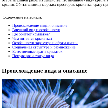
отвратительной рыбы из семейства. По внешнему виду крыла
крылья. Обитательница морских просторов, крылатка, сразу п
Содержание материала:
Происхождение вида и описание
Внешний вид и особенности
Где обитает крылатка?
Чем питается крылатка?
Особенности характера и образа жизни
Социальная структура и размножение
Естественные враги крылаток
Популяция и статус вида
Происхождение вида и описание