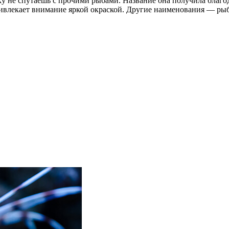
тку не спутаешь с прочими рыбами. Название она получила бл
ривлекает внимание яркой окраской. Другие наименования — рыба