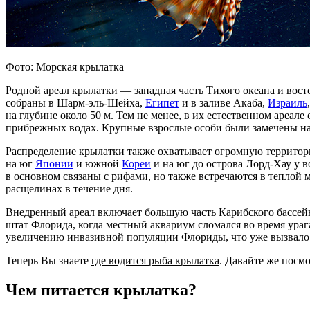
Фото: Морская крылатка
Родной ареал крылатки — западная часть Тихого океана и вос
собраны в Шарм-эль-Шейха,
Египет
и в заливе Акаба,
Израиль
на глубине около 50 м. Тем не менее, в их естественном ареа
прибрежных водах. Крупные взрослые особи были замечены на
Распределение крылатки также охватывает огромную террито
на юг
Японии
и южной
Кореи
и на юг до острова Лорд-Хау у 
в основном связаны с рифами, но также встречаются в теплой 
расщелинах в течение дня.
Внедренный ареал включает большую часть Карибского бассей
штат Флорида, когда местный аквариум сломался во время ур
увеличению инвазивной популяции Флориды, что уже вызвало 
Теперь Вы знаете
где водится рыба крылатка
. Давайте же посмо
Чем питается крылатка?