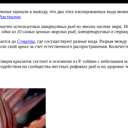
еные пришли к выводу, что два этих изолированных вида можно 
Австралии
.
ее часто используемых аквариумных рыб во многих частях мира. Н
 одна из 10 самых ценных морских рыб, импортируемых в страну
рается до
Суматры
, где сосуществуют разные вида. Разрыв межд
или свой ареал за счет естественного распространения. Количес
ляция крылаток состоит в основном из P. volitans с небольшим к
оздействия на сообщества местных рифовых рыб и на здоровье ч