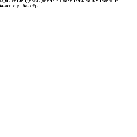
агодаря лентовидным длинным плавникам, напоминающие
-лев и рыба-зебра.