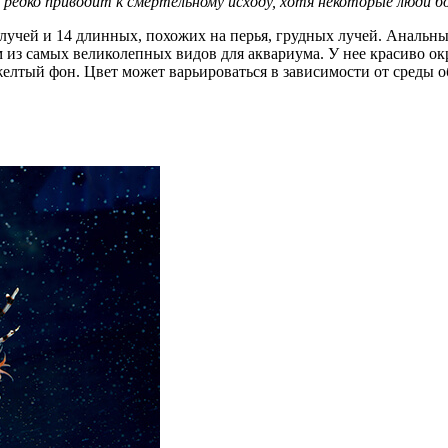
редко приводит к смертельному исходу, хотя некоторые люди бол
лучей и 14 длинных, похожих на перья, грудных лучей. Анальн
 из самых великолепных видов для аквариума. У нее красиво ок
лтый фон. Цвет может варьироваться в зависимости от среды 