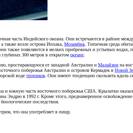
точная часть Индийского океана. Они встречаются в районе меж
, а также возле острова Инхака,
Мозамбик
. Типичная среда обит
ле они также появляются в мелких прибрежных и устьевых водах,
 глубинах 300 метров в открытом
океане
.
рию, простирающуюся от западной Австралии и
Малайзии
на вос
восточного побережья Австралии и островов Кермадек в
Новой З
морской воде
тропиков
. Они имеют тенденцию скользить вдоль ск
на и южную часть восточного побережья США. Крылатки оказал
агана Эндрю в 1992 г. Кроме этого, преднамеренное освобожде
биологические последствия.
трим, что она употребляет в пищу.