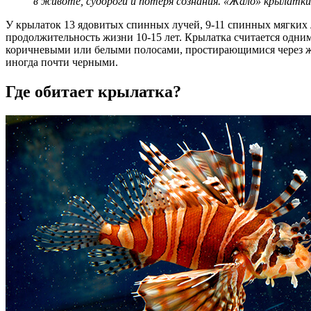
в животе, судороги и потеря сознания. «Жало» крылатки 
У крылаток 13 ядовитых спинных лучей, 9-11 спинных мягких 
продолжительность жизни 10-15 лет. Крылатка считается одним
коричневыми или белыми полосами, простирающимися через же
иногда почти черными.
Где обитает крылатка?