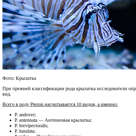
Фото: Крылатка
При прежней классификации рода крылатка исследователи опред
вид.
Всего в роду Pterois насчитывается 10 видов, а именно:
P. andover;
P. antennata — Антенновая крылатка;
P. brevipectoralis;
P. lunulata;