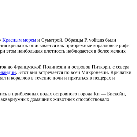
ду
Красным морем
и Суматрой. Образцы P. volitans были
ания крылаток описывается как прибрежные коралловые рифы
 при этом наибольшая плотность наблюдается в более мелких
ток до Французской Полинезии и островов Питкэрн, с севера
еландии
. Этот вид встречается по всей Микронезии. Крылатки
ал и кораллов в течение ночи и прятаться в пещерах и
ись в прибрежных водах островного города Ки — Бискейн,
ние аквариумных домашних животных способствовало