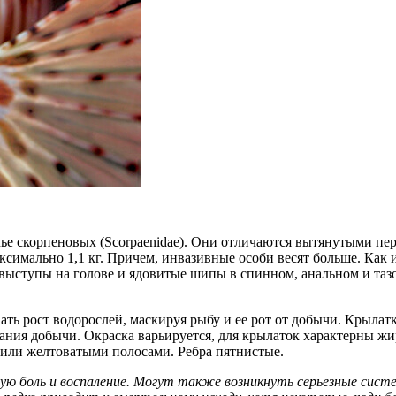
мье скорпеновых (Scorpaenidae). Они отличаются вытянутыми 
ксимально 1,1 кг. Причем, инвазивные особи весят больше. Как 
е выступы на голове и ядовитые шипы в спинном, анальном и та
ь рост водорослей, маскируя рыбу и ее рот от добычи. Крылат
жания добычи. Окраска варьируется, для крылаток характерны ж
или желтоватыми полосами. Ребра пятнистые.
ую боль и воспаление. Могут также возникнуть серьезные сист