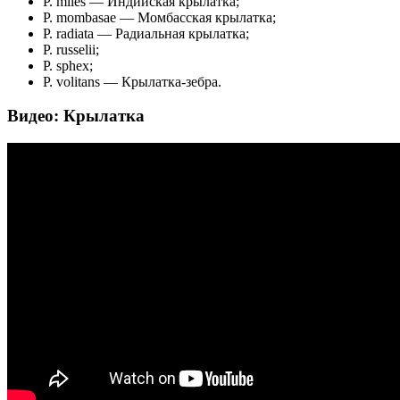
P. miles — Индийская крылатка;
P. mombasae — Момбасская крылатка;
P. radiata — Радиальная крылатка;
P. russelii;
P. sphex;
P. volitans — Крылатка-зебра.
Видео: Крылатка