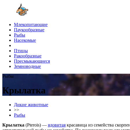
Млекопитающие
Паукообразные
Рыбы
Насекомые
Птицы
Ракообразные
Пресмыкающиеся
Земноводные
Рыбы
Крылатка
Дикие животные
>>
Рыбы
Крылатка
(Pterois) —
ядовитая
красавица из семейства скорпе