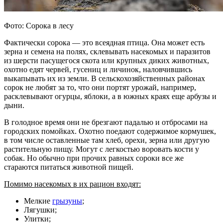
Фото: Сорока в лесу
Фактически сорока — это всеядная птица. Она может есть
зерна и семена на полях, склевывать насекомых и паразитов
из шерсти пасущегося скота или крупных диких животных,
охотно едят червей, гусениц и личинок, наловчившись
выкапывать их из земли. В сельскохозяйственных районах
сорок не любят за то, что они портят урожай, например,
расклевывают огурцы, яблоки, а в южных краях еще арбузы и
дыни.
В голодное время они не брезгают падалью и отбросами на
городских помойках. Охотно поедают содержимое кормушек,
в том числе оставленные там хлеб, орехи, зерна или другую
растительную пищу. Могут с легкостью воровать кости у
собак. Но обычно при прочих равных сороки все же
стараются питаться животной пищей.
Помимо насекомых в их рацион входят:
Мелкие
грызуны
;
Лягушки;
Улитки;