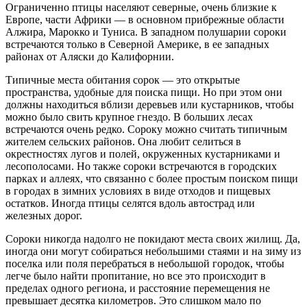
Ограниченно птицы населяют северные, очень близкие к
Европе, части Африки — в основном прибрежные области
Алжира, Марокко и Туниса. В западном полушарии сороки
встречаются только в Северной Америке, в ее западных
районах от Аляски до Калифорнии.
Типичные места обитания сорок — это открытые
пространства, удобные для поиска пищи. Но при этом они
должны находиться вблизи деревьев или кустарников, чтобы
можно было свить крупное гнездо. В больших лесах
встречаются очень редко. Сороку можно считать типичным
жителем сельских районов. Она любит селиться в
окрестностях лугов и полей, окруженных кустарниками и
лесополосами. Но также сороки встречаются в городских
парках и аллеях, что связанно с более простым поиском пищи
в городах в зимних условиях в виде отходов и пищевых
остатков. Иногда птицы селятся вдоль автострад или
железных дорог.
Сороки никогда надолго не покидают места своих жилищ. Да,
иногда они могут собираться небольшими стаями и на зиму из
поселка или поля перебраться в небольшой городок, чтобы
легче было найти пропитание, но все это происходит в
пределах одного региона, и расстояние перемещения не
превышает десятка километров. Это слишком мало по