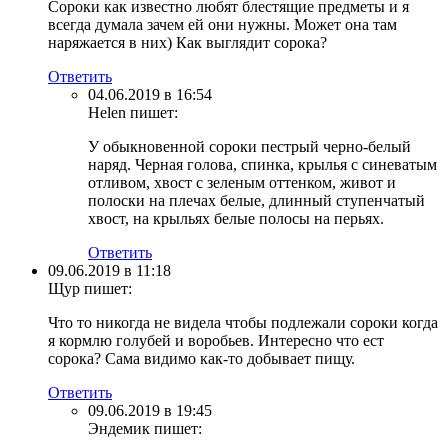
Сороки как известно любят блестящие предметы и я
всегда думала зачем ей они нужны. Может она там
наряжается в них) Как выглядит сорока?
Ответить
04.06.2019 в 16:54
Helen
пишет:
У обыкновенной сороки пестрый черно-белый
наряд. Черная голова, спинка, крылья с синеватым
отливом, хвост с зеленым оттенком, живот и
полоски на плечах белые, длинный ступенчатый
хвост, на крыльях белые полосы на перьях.
Ответить
09.06.2019 в 11:18
Щур
пишет:
Что то никогда не видела чтобы подлежали сороки когда
я кормлю голубей и воробьев. Интересно что ест
сорока? Сама видимо как-то добывает пищу.
Ответить
09.06.2019 в 19:45
Эндемик
пишет: