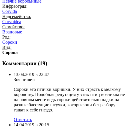
Певчие воробьиные
Инфраотряд:
Corvida
Надсемейство:
Corvoidea
Семейство:
Врановые
Род:
Сороки
Вид:
Сорока
Комментарии (
19
)
13.04.2019 в 22:47
Зоя
пишет:
Сороки это птички воришки. У них страсть к мелкому
воровству. Подобная репутация у этих птиц возникла не
на ровном месте ведь сороки действительно падки на
разные блестящие штучки, которые они без разбору
тащат к себе гнездо.
Ответить
14.04.2019 в 20:15