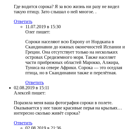
Где водится сорока? Я за всю жизнь ни разу не видел
такую птицу. Зато слышал о ней многое. .
Ответить
11.07.2019 в 15:30
Олег
пишет:
Сороки населяют всю Европу от Нордкапа в
Скандинавии до южных оконечностей Испании и
Греции. Она отсутствует только на нескольких
островах Средиземного моря. Также населяет
части прибрежных областей Марокко, Алжира,
Туниса на севере Африки. Сорока — это оседлая
птица, но в Скандинавии также и перелётная.
Ответить
02.08.2019 в 15:11
Алексей
пишет:
Поразила меня ваша фотография сороки в полете.
Оказывается у нее такие красивые перья на крыльях…
интересно сколько живёт сорока?
Ответить
02.08.2019 в 21:36