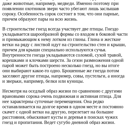
даже животные, например, медведи. Именно поэтому при
появлении охотников звери часто убегают лишь заслышав
сороку. Особенность сорок состоит в том, что они парные,
причем образуют пары на всю жизнь.
В строительстве гнезд всегда участвует две птицы. Гнездо
укладывается шарообразной формы со входом в боковой части
и примыкающим к нему лотком из глины. Глина и жесткие
ветки на ряду с листвой идут на строительство стен и крыши,
причем для крыши специально используются сучья.
Внутренности гнезда укладываются соломой, сухой травой,
корешками и клочками шерсти. За сезон размножения одной
парой может быть построено несколько гнезд, но вы итоге
они выбирают какое-то одно. Брошенные же гнезда потом
заселяют другие птицы, например, совы, пустельги, а иногда
и зверьки, например, белки или куницы.
Несмотря на оседлый образ жизни по сравнению с другими
врановыми сорока очень подвижная и активная птица. Для
нее характерны суточные перемещения. Она редко
останавливается на долгое время в одном месте и постоянно
скачет с одной ветки на другую, перелетает на большие
расстояния, обыскивает кусты и деревья в поисках чужих
гнезд и пропитания. Ведет сугубо дневной образ жизни.