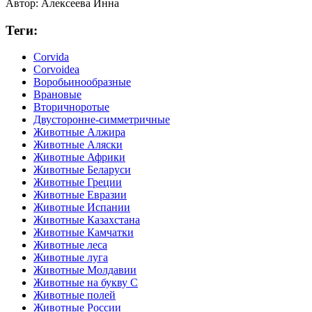
Автор:
Алексеева Инна
Теги:
Corvida
Corvoidea
Воробьинообразные
Врановые
Вторичноротые
Двусторонне-симметричные
Животные Алжира
Животные Аляски
Животные Африки
Животные Беларуси
Животные Греции
Животные Евразии
Животные Испании
Животные Казахстана
Животные Камчатки
Животные леса
Животные луга
Животные Молдавии
Животные на букву С
Животные полей
Животные России