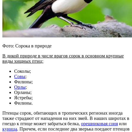
Фото: Сорока в природе
В дикой природе в числе врагов сорок в основном крупные
виды хищных птиц:
Соколы;
Совы
;
Филины;
Орлы
;
Орланы;
Ястребы;
Филины.
Птенцы сорок, обитающих в тропических регионах иногда
также страдают от нападения на них змей. В наших широтах в
гнездо к птице может забраться белка,
орешниковая соня
или
куница
. Причем, если последние два зверька поедают птенцов