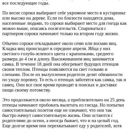
все последующие годы.
По весне сороки выбирают себе укромное место в кустарнике
или высоко на дереве. Если по близости находятся дома,
населенные людьми, то сороки выбирают место для гнезда как
можно выше, опасаясь посягательств. Спариваться с
партнером сороки начинают только на втором году жизни.
Обычно сороки откладывают около семи или восьми яиц.
Кладка яиц происходит в середине апреля. Яйца у них
светлого голубо-зеленого цвета с крапинками, среднего
размера до 4 см в длину. Высиживанием яиц занимается
самка. В течение 18 дней она обогревает будущих птенцов
своим теплом. Птенцы появляются на свет голыми и
слепыми. После их вылупления родители делят обязанности
по уходу поровну. То есть о птенцах заботятся как самка, так и
самец. Они все свое время проводят в поисках и доставке
пищи своему потомству.
Это продолжается около месяца, а приблизительно на 25 день
птенцы начинают пробовать вылетать из гнезда. Но попытки
самостоятельных полетов еще не означают, что они так
быстро начнут самостоятельную жизнь. Они остаются с
родителями до осени, а иногда бывает, что и на целый год.
Еще долгое время они перехватывают еду у родителей, хотя