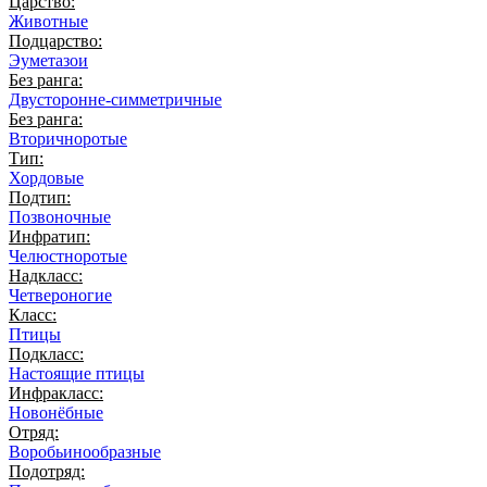
Царство:
Животные
Подцарство:
Эуметазои
Без ранга:
Двусторонне-симметричные
Без ранга:
Вторичноротые
Тип:
Хордовые
Подтип:
Позвоночные
Инфратип:
Челюстноротые
Надкласс:
Четвероногие
Класс:
Птицы
Подкласс:
Настоящие птицы
Инфракласс:
Новонёбные
Отряд:
Воробьинообразные
Подотряд: