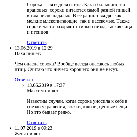
Сорока — всеядная птица. Как и большинство
врановых, сороки питаются самой разной пищей,
в том числе падалью. В её рацион входят как
мелкие млекопитающие, так и насекомые. Также
сороки часто разоряют птичьи гнёзда, таская яйца
и птенцов.
Ответить
13.06.2019 в 12:29
Паха
пишет:
Чем опасна сорока? Вообще всегда опасаюсь любых
птиц. Считаю что ничего хорошего они не несут.
Ответить
13.06.2019 в 17:37
Максим
пишет:
Известны случаи, когда сорока уносила к себе в
гнездо украшения, ложки, ключи, ценные вещи.
Но это бывает редко.
Ответить
11.07.2019 в 09:23
Женя
пишет: