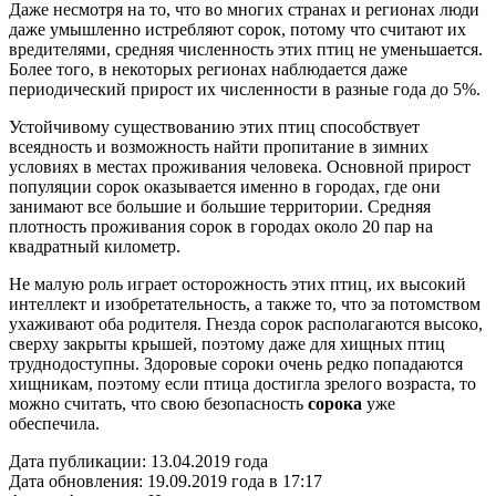
Даже несмотря на то, что во многих странах и регионах люди
даже умышленно истребляют сорок, потому что считают их
вредителями, средняя численность этих птиц не уменьшается.
Более того, в некоторых регионах наблюдается даже
периодический прирост их численности в разные года до 5%.
Устойчивому существованию этих птиц способствует
всеядность и возможность найти пропитание в зимних
условиях в местах проживания человека. Основной прирост
популяции сорок оказывается именно в городах, где они
занимают все большие и большие территории. Средняя
плотность проживания сорок в городах около 20 пар на
квадратный километр.
Не малую роль играет осторожность этих птиц, их высокий
интеллект и изобретательность, а также то, что за потомством
ухаживают оба родителя. Гнезда сорок располагаются высоко,
сверху закрыты крышей, поэтому даже для хищных птиц
труднодоступны. Здоровые сороки очень редко попадаются
хищникам, поэтому если птица достигла зрелого возраста, то
можно считать, что свою безопасность
сорока
уже
обеспечила.
Дата публикации:
13.04.2019 года
Дата обновления:
19.09.2019 года в 17:17