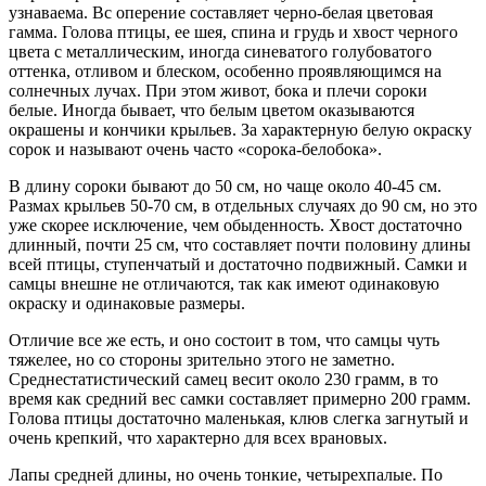
узнаваема. Вс оперение составляет черно-белая цветовая
гамма. Голова птицы, ее шея, спина и грудь и хвост черного
цвета с металлическим, иногда синеватого голубоватого
оттенка, отливом и блеском, особенно проявляющимся на
солнечных лучах. При этом живот, бока и плечи сороки
белые. Иногда бывает, что белым цветом оказываются
окрашены и кончики крыльев. За характерную белую окраску
сорок и называют очень часто «сорока-белобока».
В длину сороки бывают до 50 см, но чаще около 40-45 см.
Размах крыльев 50-70 см, в отдельных случаях до 90 см, но это
уже скорее исключение, чем обыденность. Хвост достаточно
длинный, почти 25 см, что составляет почти половину длины
всей птицы, ступенчатый и достаточно подвижный. Самки и
самцы внешне не отличаются, так как имеют одинаковую
окраску и одинаковые размеры.
Отличие все же есть, и оно состоит в том, что самцы чуть
тяжелее, но со стороны зрительно этого не заметно.
Среднестатистический самец весит около 230 грамм, в то
время как средний вес самки составляет примерно 200 грамм.
Голова птицы достаточно маленькая, клюв слегка загнутый и
очень крепкий, что характерно для всех врановых.
Лапы средней длины, но очень тонкие, четырехпалые. По