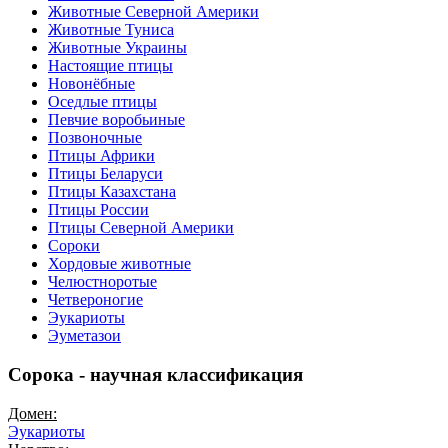
Животные Северной Америки
Животные Туниса
Животные Украины
Настоящие птицы
Новонёбные
Оседлые птицы
Певчие воробьиные
Позвоночные
Птицы Африки
Птицы Беларуси
Птицы Казахстана
Птицы России
Птицы Северной Америки
Сороки
Хордовые животные
Челюстноротые
Четвероногие
Эукариоты
Эуметазои
Сорока - научная классификация
Домен:
Эукариоты