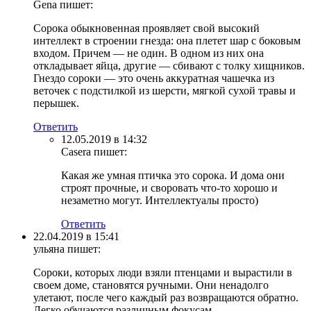
Gena
пишет:
Сорока обыкновенная проявляет свой высокий
интеллект в строении гнезда: она плетет шар с боковым
входом. Причем — не один. В одном из них она
откладывает яйца, другие — сбивают с толку хищников.
Гнездо сороки — это очень аккуратная чашечка из
веточек с подстилкой из шерсти, мягкой сухой травы и
перышек.
Ответить
12.05.2019 в 14:32
Casera
пишет:
Какая же умная птичка это сорока. И дома они
строят прочные, и своровать что-то хорошо и
незаметно могут. Интеллектуалы просто)
Ответить
22.04.2019 в 15:41
ульяна
пишет:
Сороки, которых люди взяли птенцами и вырастили в
своем доме, становятся ручными. Они ненадолго
улетают, после чего каждый раз возвращаются обратно.
Легко обучаются различным фокусам.