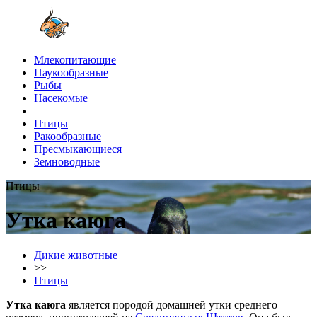
Млекопитающие
Паукообразные
Рыбы
Насекомые
Птицы
Ракообразные
Пресмыкающиеся
Земноводные
Птицы
Утка каюга
Дикие животные
>>
Птицы
Утка каюга
является породой домашней утки среднего