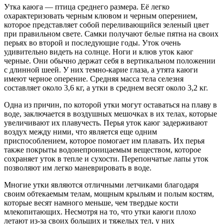
Утка каюга — птица среднего размера. Её легко
охарактеризовать черным клювом и черным оперением,
которое представляет собой переливающийся зеленый цвет
при правильном свете. Самки получают белые пятна на своих
перьях во второй и последующие годы. Уток очень
удивительно видеть на солнце. Ноги и клюв уток каюг
черные. Они обычно держат себя в вертикальном положении
с длинной шеей. У них темно-карие глаза, а утята каюги
имеют черное оперение. Средняя масса тела селезня
составляет около 3,6 кг, а утки в среднем весят около 3,2 кг.
Одна из причин, по которой утки могут оставаться на плаву в
воде, заключается в воздушных мешочках в их телах, которые
увеличивают их плавучесть. Перья уток каюг задерживают
воздух между ними, что является еще одним
приспособлением, которое помогает им плавать. Их перья
также покрыты водонепроницаемым веществом, которое
сохраняет уток в тепле и сухости. Перепончатые лапы уток
позволяют им легко маневрировать в воде.
Многие утки являются отличными летчиками благодаря
своим обтекаемым телам, мощным крыльям и полым костям,
которые весят намного меньше, чем твердые кости
млекопитающих. Несмотря на то, что утки каюги плохо
летают из-за своих больших и тяжелых тел, у них