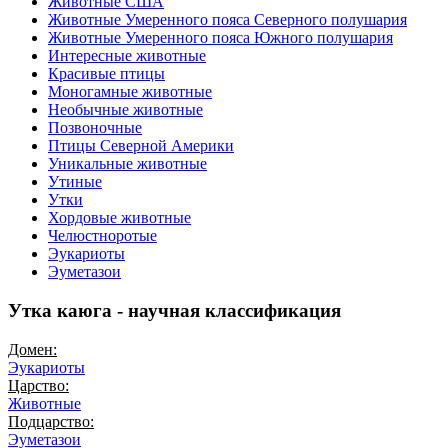
Животные США
Животные Умеренного пояса Северного полушария
Животные Умеренного пояса Южного полушария
Интересные животные
Красивые птицы
Моногамные животные
Необычные животные
Позвоночные
Птицы Северной Америки
Уникальные животные
Утиные
Утки
Хордовые животные
Челюстноротые
Эукариоты
Эуметазои
Утка каюга - научная классификация
Домен:
Эукариоты
Царство:
Животные
Подцарство:
Эуметазои