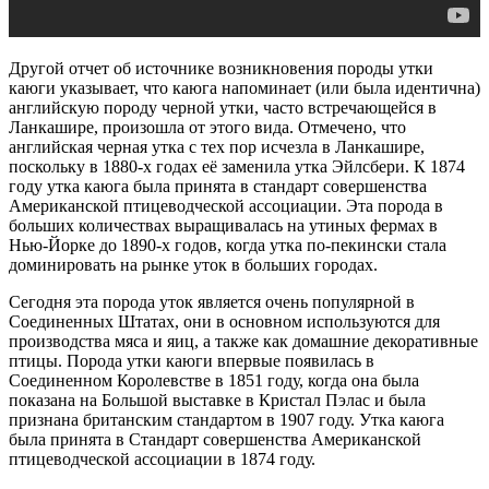
Другой отчет об источнике возникновения породы утки
каюги указывает, что каюга напоминает (или была идентична)
английскую породу черной утки, часто встречающейся в
Ланкашире, произошла от этого вида. Отмечено, что
английская черная утка с тех пор исчезла в Ланкашире,
поскольку в 1880-х годах её заменила утка Эйлсбери. К 1874
году утка каюга была принята в стандарт совершенства
Американской птицеводческой ассоциации. Эта порода в
больших количествах выращивалась на утиных фермах в
Нью-Йорке до 1890-х годов, когда утка по-пекински стала
доминировать на рынке уток в больших городах.
Сегодня эта порода уток является очень популярной в ​​
Соединенных Штатах, они в основном используются для
производства мяса и яиц, а также как домашние декоративные
птицы. Порода утки каюги впервые появилась в
Соединенном Королевстве в 1851 году, когда она была
показана на Большой выставке в Кристал Пэлас и была
признана британским стандартом в 1907 году. Утка каюга
была принята в Стандарт совершенства Американской
птицеводческой ассоциации в 1874 году.