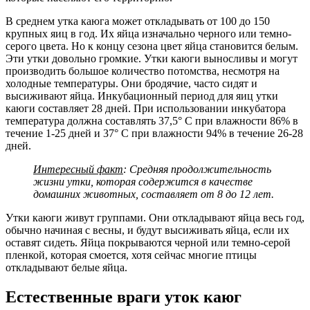
В среднем утка каюга может откладывать от 100 до 150
крупных яиц в год. Их яйца изначально черного или темно-
серого цвета. Но к концу сезона цвет яйца становится белым.
Эти утки довольно громкие. Утки каюги выносливы и могут
производить большое количество потомства, несмотря на
холодные температуры. Они бродячие, часто сидят и
высиживают яйца. Инкубационный период для яиц утки
каюги составляет 28 дней. При использовании инкубатора
температура должна составлять 37,5° С при влажности 86% в
течение 1-25 дней и 37° С при влажности 94% в течение 26-28
дней.
Интересный факт
: Средняя продолжительность
жизни утки, которая содержится в качестве
домашних животных, составляет от 8 до 12 лет.
Утки каюги живут группами. Они откладывают яйца весь год,
обычно начиная с весны, и будут высиживать яйца, если их
оставят сидеть. Яйца покрываются черной или темно-серой
пленкой, которая смоется, хотя сейчас многие птицы
откладывают белые яйца.
Естественные враги уток каюг