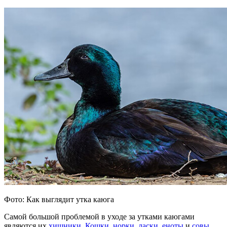
Фото: Как выглядит утка каюга
Самой большой проблемой в уходе за утками каюгами
являются их
хищники
.
Кошки
,
норки
,
ласки
,
еноты
и
совы