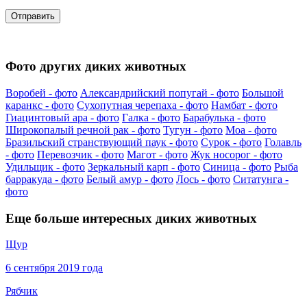
Фото других диких животных
Воробей - фото
Александрийский попугай - фото
Большой
каранкс - фото
Сухопутная черепаха - фото
Намбат - фото
Гиацинтовый ара - фото
Галка - фото
Барабулька - фото
Широкопалый речной рак - фото
Тугун - фото
Моа - фото
Бразильский странствующий паук - фото
Сурок - фото
Голавль
- фото
Перевозчик - фото
Магот - фото
Жук носорог - фото
Удильщик - фото
Зеркальный карп - фото
Синица - фото
Рыба
барракуда - фото
Белый амур - фото
Лось - фото
Ситатунга -
фото
Еще больше интересных диких животных
Щур
6 сентября 2019 года
Рябчик