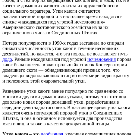
годов, и с тех пор их выращивают как для яиц и мяса, так и в
качестве домашних животных из-за их дружелюбного и
социального характера. Утки каюги считаются
наследственной породой и в настоящее время находятся в
списке «находящихся под угрозой исчезновения»
Американского скотоводческого хозяйства из-за их
ограниченного числа в Соединенных Штатах.
Потеря популярности в 1990-х годах заставила по спирали
снижаться численность уток каюг в течение нескольких
десятилетий, но кажется, что эта порода не возглавляет путь
додо
. Раньше находившаяся под угрозой
исчезновения
порода
каюг была внесена в «контрольный» список Консерватории
домашнего скота — обнадеживающий признак того, что
владельцы водоплавающих птиц во всем мире видят красоту
и полезность этой очаровательной утки.
Разведение утки каюги менее популярно по сравнению со
многими другими домашними утками, потому что этот вид —
довольно новая порода домашней утки, разработанная в
середине девятнадцатого века. В настоящее время утка каюга
является очень популярной породой утки в Соединенных
Штатах, и она в основном используется для производства
мяса и яиц, а также в качестве декоративной птицы.
Утка каюга
– это
необычная
, красивая одомашненная порода