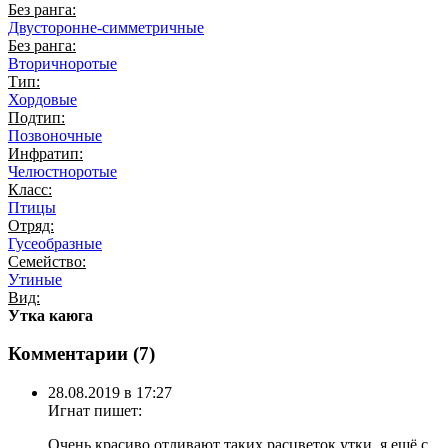
Без ранга:
Двусторонне-симметричные
Без ранга:
Вторичноротые
Тип:
Хордовые
Подтип:
Позвоночные
Инфратип:
Челюстноротые
Класс:
Птицы
Отряд:
Гусеобразные
Семейство:
Утиные
Вид:
Утка каюга
Комментарии (
7
)
28.08.2019 в 17:27
Игнат
пишет:
Очень красиво отливают таких расцветок утки, я ещё с