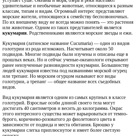
уступает суше. Океаны и моря, озера и реки населяют
удивительные и необычные животные, относящиеся к разным
классам, типам и видам. Огромный интерес представляют
морские жители, относящиеся к семейству беспозвоночных.
По их внешнему виду не всегда можно понять — это растения
или животные. Одним из таких представителей является
кукумария
. Родственниками являются морские звезды и ежи.
Кукумария (латинское название Cucumaria) — один из видов
голотурии из рода иглокожих. Насчитывает около 50
подвидов. Многие подвиды были изучены и описаны еще в
прошлых веках. Но и сейчас ученые-океанологи открывают
ранее неизученные разновидности кукумарии. Большинству
людей кукумария известна под названиями морской огурец
или трепанг. Но морским огурцом называют все виды
голотурии, а трепанг — общее название всех съедобных
видов.
Вид кукумария является одним из самых крупных в классе
голотурий. Взрослые особи длиной своего тела могут
достигать 40 сантиметров и весить до килограмма. Окрас
этого интересного существа может варьироваться от темно-
бурого, коричнево-розоватого до фиолетового цвета в
зависимости от подвида и места обитания. Брюшко у
кукумарии слегка приплюснутое и имеет более светлую
окраску.