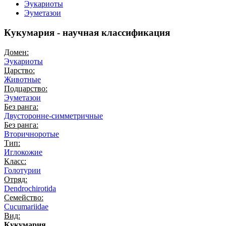
Эукариоты
Эуметазои
Кукумария - научная классификация
Домен:
Эукариоты
Царство:
Животные
Подцарство:
Эуметазои
Без ранга:
Двусторонне-симметричные
Без ранга:
Вторичноротые
Тип:
Иглокожие
Класс:
Голотурии
Отряд:
Dendrochirotida
Семейство:
Cucumariidae
Вид:
Кукумария