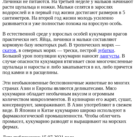
Личинки не питаются. На третьей неделе у мальков начинают
расти щупальца и ножки. Мальки селятся в зарослях
водорослей и в первый год жизни достигают размеров в 5
сантиметров. На второй год жизни молодь усиленно
развивается и уже полностью похожа на взрослую особь.
В естественной среде у взрослых особей кукумарии врагов
практически нет. Яйца, личинки и мальки составляют
кормовую базу некоторых рыб. В тропических морях —
скатов
, в северных морях — трески, пестрой
зубатки
.
Большой урон популяции кукумарии наносят
лангусты
. В
случае опасности кукумария втягивает свои многочисленные
щупальца и наросты и либо закапывается в ил, либо прячется
под камни и в расщелины.
Эти необыкновенные беспозвоночные животные во многих
странах Азии и Европы являются деликатесами. Мясо
кукумарии обладает необычным вкусом и огромным
количеством микроэлементов. В кулинарии его жарят, сушат,
консервируют, замораживают. В Азии употребляют в свежем
виде. В Японии и Китае кукумарию широко используют в
фармакологической промышленности. Чтобы облегчить
промысел, кукумарию разводят и выращивают на морских
фермах.