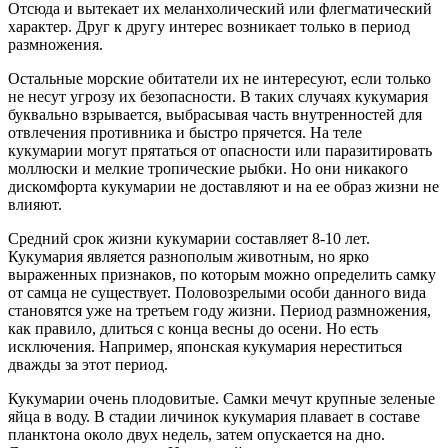
Отсюда и вытекает их меланхолический или флегматический
характер. Друг к другу интерес возникает только в период
размножения.
Остальные морские обитатели их не интересуют, если только
не несут угрозу их безопасности. В таких случаях кукумария
буквально взрывается, выбрасывая часть внутренностей для
отвлечения противника и быстро прячется. На теле
кукумарии могут прятаться от опасности или паразитировать
моллюски и мелкие тропические рыбки. Но они никакого
дискомфорта кукумарии не доставляют и на ее образ жизни не
влияют.
Средний срок жизни кукумарии составляет 8-10 лет.
Кукумария является разнополым животным, но ярко
выраженных признаков, по которым можно определить самку
от самца не существует. Половозрелыми особи данного вида
становятся уже на третьем году жизни. Период размножения,
как правило, длиться с конца весны до осени. Но есть
исключения. Например, японская кукумария нереститься
дважды за этот период.
Кукумарии очень плодовитые. Самки мечут крупные зеленые
яйца в воду. В стадии личинок кукумария плавает в составе
планктона около двух недель, затем опускается на дно.