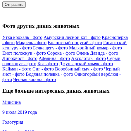
Фото других диких животных
Утка крохаль - фото
Амурский лесной кот - фото
Красноперка
- фото
Макрель - фото
Волнистый попугай - фото
Гигантский
кенгуру - фото
Белка дегу - фото
Малярийный комар - фото
Енот полоскун - фото
Сорока - фото
Олень Давида - фото
Лирохвост - фото
Афалина - фото
Аксолотль - фото
Серый
сорокопут - фото
Кеа - фото
Джунгарский хомяк - фото
Кайман - фото
Сиг - фото
Воробьиный сыч - фото
Черный
аист - фото
Водяная полевка - фото
Одногорбый верблюд -
фото
Черная ворона - фото
Еще больше интересных диких животных
Миксина
9 июля 2019 года
Голотурия