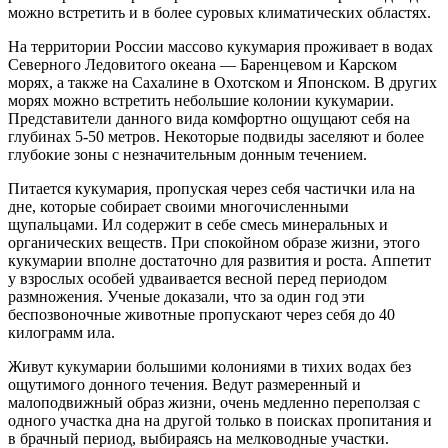
можно встретить и в более суровых климатических областях.
На территории России массово кукумария проживает в водах
Северного Ледовитого океана — Баренцевом и Карском
морях, а также на Сахалине в Охотском и Японском. В других
морях можно встретить небольшие колонии кукумарии.
Представители данного вида комфортно ощущают себя на
глубинах 5-50 метров. Некоторые подвиды заселяют и более
глубокие зоны с незначительным донным течением.
Питается кукумария, пропуская через себя частички ила на
дне, которые собирает своими многочисленными
щупальцами. Ил содержит в себе смесь минеральных и
органических веществ. При спокойном образе жизни, этого
кукумарии вполне достаточно для развития и роста. Аппетит
у взрослых особей удваивается весной перед периодом
размножения. Ученые доказали, что за один год эти
беспозвоночные животные пропускают через себя до 40
килограмм ила.
Живут кукумарии большими колониями в тихих водах без
ощутимого донного течения. Ведут размеренный и
малоподвижный образ жизни, очень медленно переползая с
одного участка дна на другой только в поисках пропитания и
в брачный период, выбираясь на мелководные участки.