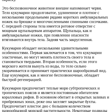
Это беспозвоночное животное внешне напоминает червя.
Тело кукумарии продолговатое, удлиненное и плотное с
несколькими продольными рядами коротких амбулакральных
ножек на брюшке и многочисленными спинными сосочками.
С передней стороны тела имеется ротовое отверстие с
мощным щупальцевым аппаратом. Щупальца, как и
амбулакральные ножки, при появлении опасности
втягиваются внутрь тела. Задняя часть закругленная.
Кукумария обладает несколькими удивительными
особенностями. Первая заключается в том, что кукумарии
эластичные, но могут менять плотность своего тела и
становиться твердыми. Вторая особенность, если этого
морского жителя вынуть из воды, то тело сильно
укорачивается и принимает практически шарообразный вид.
Еще кукумария, как и многие беспозвоночные, обладает
быстрой регенерацией.
Кукумария предпочитает теплые моря субтропических и
тропических поясов и является постоянным обитателем
коралловых рифов. В основном обитает в открытых заливах и
прибрежных зонах, реже она заселяет закрытые бухты.
Предпочитает илистое дно с большим количеством
разнообразной морской растительности. Некоторые подвиды