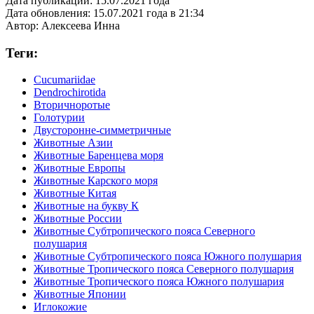
Дата публикации:
15.07.2021 года
Дата обновления:
15.07.2021 года в 21:34
Автор:
Алексеева Инна
Теги:
Cucumariidae
Dendrochirotida
Вторичноротые
Голотурии
Двусторонне-симметричные
Животные Азии
Животные Баренцева моря
Животные Европы
Животные Карского моря
Животные Китая
Животные на букву К
Животные России
Животные Субтропического пояса Северного
полушария
Животные Субтропического пояса Южного полушария
Животные Тропического пояса Северного полушария
Животные Тропического пояса Южного полушария
Животные Японии
Иглокожие