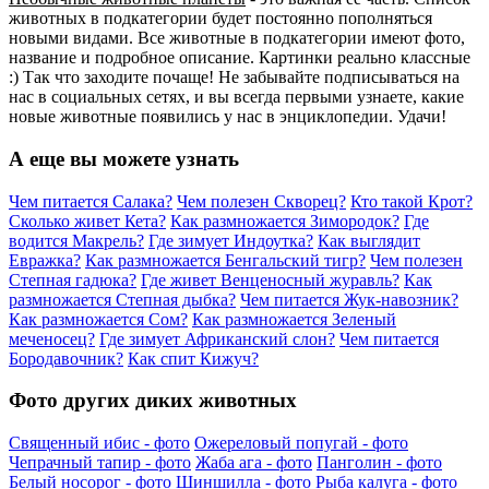
животных в подкатегории будет постоянно пополняться
новыми видами. Все животные в подкатегории имеют фото,
название и подробное описание. Картинки реально классные
:) Так что заходите почаще! Не забывайте подписываться на
нас в социальных сетях, и вы всегда первыми узнаете, какие
новые животные появились у нас в энциклопедии. Удачи!
А еще вы можете узнать
Чем питается Салака?
Чем полезен Скворец?
Кто такой Крот?
Сколько живет Кета?
Как размножается Зимородок?
Где
водится Макрель?
Где зимует Индоутка?
Как выглядит
Евражка?
Как размножается Бенгальский тигр?
Чем полезен
Степная гадюка?
Где живет Венценосный журавль?
Как
размножается Степная дыбка?
Чем питается Жук-навозник?
Как размножается Сом?
Как размножается Зеленый
меченосец?
Где зимует Африканский слон?
Чем питается
Бородавочник?
Как спит Кижуч?
Фото других диких животных
Священный ибис - фото
Ожереловый попугай - фото
Чепрачный тапир - фото
Жаба ага - фото
Панголин - фото
Белый носорог - фото
Шиншилла - фото
Рыба калуга - фото