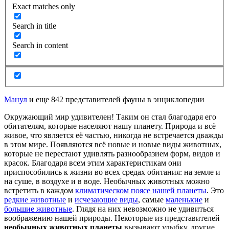
Exact matches only
Search in title
Search in content
Манул
и еще 842 представителей фауны в энциклопедии
Окружающий мир удивителен! Таким он стал благодаря его
обитателям, которые населяют нашу планету. Природа и всё
живое, что является её частью, никогда не встречается дважды
в этом мире. Появляются всё новые и новые виды животных,
которые не перестают удивлять разнообразием форм, видов и
красок. Благодаря всем этим характеристикам они
приспособились к жизни во всех средах обитания: на земле и
на суше, в воздухе и в воде. Необычных животных можно
встретить в каждом
климатическом поясе нашей планеты
. Это
редкие животные
и
исчезающие виды
, самые
маленькие
и
большие животные
. Глядя на них невозможно не удивиться
воображению нашей природы. Некоторые из представителей
необычных животных планеты
вызывают улыбку, другие