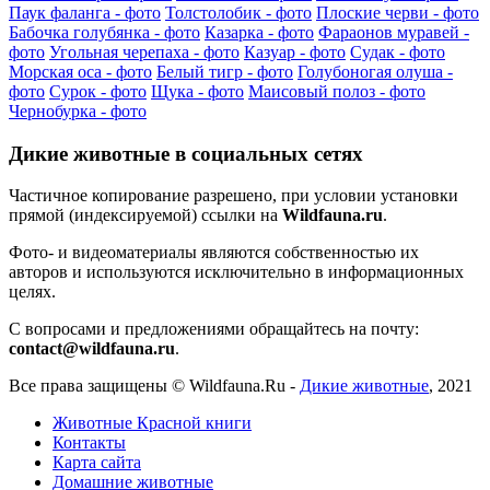
Паук фаланга - фото
Толстолобик - фото
Плоские черви - фото
Бабочка голубянка - фото
Казарка - фото
Фараонов муравей -
фото
Угольная черепаха - фото
Казуар - фото
Судак - фото
Морская оса - фото
Белый тигр - фото
Голубоногая олуша -
фото
Сурок - фото
Щука - фото
Маисовый полоз - фото
Чернобурка - фото
Дикие животные в социальных сетях
Частичное копирование разрешено, при условии установки
прямой (индексируемой) ссылки на
Wildfauna.ru
.
Фото- и видеоматериалы являются собственностью их
авторов и используются исключительно в информационных
целях.
С вопросами и предложениями обращайтесь на почту:
contact@wildfauna.ru
.
Все права защищены ©
Wildfauna.Ru
-
Дикие животные
,
2021
Животные Красной книги
Контакты
Карта сайта
Домашние животные