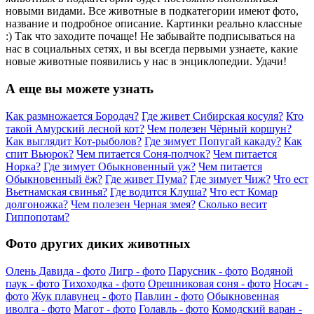
новыми видами. Все животные в подкатегории имеют фото,
название и подробное описание. Картинки реально классные
:) Так что заходите почаще! Не забывайте подписываться на
нас в социальных сетях, и вы всегда первыми узнаете, какие
новые животные появились у нас в энциклопедии. Удачи!
А еще вы можете узнать
Как размножается Бородач?
Где живет Сибирская косуля?
Кто
такой Амурский лесной кот?
Чем полезен Чёрный коршун?
Как выглядит Кот-рыболов?
Где зимует Попугай какаду?
Как
спит Вьюрок?
Чем питается Соня-полчок?
Чем питается
Норка?
Где зимует Обыкновенный уж?
Чем питается
Обыкновенный ёж?
Где живет Пума?
Где зимует Чиж?
Что ест
Вьетнамская свинья?
Где водится Клуша?
Что ест Комар
долгоножка?
Чем полезен Черная змея?
Сколько весит
Гиппопотам?
Фото других диких животных
Олень Давида - фото
Лигр - фото
Парусник - фото
Водяной
паук - фото
Тихоходка - фото
Орешниковая соня - фото
Носач -
фото
Жук плавунец - фото
Павлин - фото
Обыкновенная
иволга - фото
Магот - фото
Голавль - фото
Комодский варан -