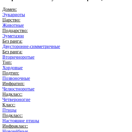
Домен:
Эукариоты
Царство:
Животные
Подцарство:
Эуметазои
Без ранга:
Двусторонне-симметричные
Без ранга:
Вторичноротые
Тип:
Хордовые
Подтип:
Позвоночные
Инфратип:
Челюстноротые
Надкласс:
Четвероногие
Класс:
Птицы
Подкласс:
Настоящие птицы
Инфракласс:
Новонёбные