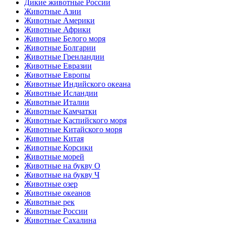
Дикие животные России
Животные Азии
Животные Америки
Животные Африки
Животные Белого моря
Животные Болгарии
Животные Гренландии
Животные Евразии
Животные Европы
Животные Индийского океана
Животные Исландии
Животные Италии
Животные Камчатки
Животные Каспийского моря
Животные Китайского моря
Животные Китая
Животные Корсики
Животные морей
Животные на букву О
Животные на букву Ч
Животные озер
Животные океанов
Животные рек
Животные России
Животные Сахалина