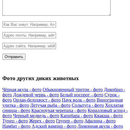
Фото других диких животных
Чёрная акула - фото
Обыкновенный тритон - фото
Дикобраз -
фото
Дождевой червь - фото
Белый носорог - фото
Сурок -
фото
Орлан-белохвост - фото
Паук волк - фото
Виноградная
улитка - фото
Летучая рыба - фото
Сольпуга - фото
Хохлатая
синица - фото
Красноухая черепаха - фото
Коралловый аспид -
фото
Черный медведь - фото
Капибара - фото
Квакша - фото
Тунец - фото
Жерех - фото
Групер - фото
Афалина - фото
Намбат - фото
Адский вампир - фото
Лимонная акула - фото