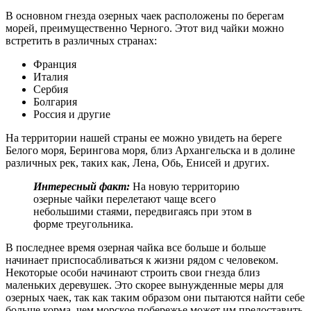
В основном гнезда озерных чаек расположены по берегам
морей, преимущественно Черного. Этот вид чайки можно
встретить в различных странах:
Франция
Италия
Сербия
Болгария
Россия и другие
На территории нашей страны ее можно увидеть на береге
Белого моря, Берингова моря, близ Архангельска и в долине
различных рек, таких как, Лена, Обь, Енисей и других.
Интересный факт:
На новую территорию
озерные чайки перелетают чаще всего
небольшими стаями, передвигаясь при этом в
форме треугольника.
В последнее время озерная чайка все больше и больше
начинает приспосабливаться к жизни рядом с человеком.
Некоторые особи начинают строить свои гнезда близ
маленьких деревушек. Это скорее вынужденные меры для
озерных чаек, так как таким образом они пытаются найти себе
больше корма, чем морское побережье может им предоставить.