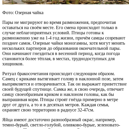
Фото: Озерная чайка
Пары не мигрируют во время размножения, предпочитая
оставаться на своём месте. Его смена происходит только в
случае неблагоприятных условий. Птицы готовы к
размножению уже на 1-4 год жизни, причём самцы созревают
позднее самок. Озерные чайки моногамны, хотя могут менять
нескольких партнеров до образования окончательной пары.
Они начинают гнездиться в весенний период, когда погода
становится более тёплая, в местах, труднодоступных для
хищников.
Ритуал бракосочетания происходит следующим образом.
Самец с криками вытягивает голову в наклонной позе, затем
выпрямляется и отворачивается. Так он выражает приветствие
своей будущей спутнице. Самка же, в свою очередь, отвечает
самцу своеобразным криком и наклоном головы, как бы
выпрашивая корм. Птицы строят гнёзда примерно в метре
друг от друга, а то и в десятках метров. Каждая семья,
охраняет свою территорию в радиусе 32-47см.
Яйца имеют достаточно разнообразный окрас, например,
темно-бурый, светло-голубой, оливково-бурые, зеленовато-