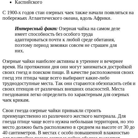
Каспийского
С 1900-х годов стаи озерных чаек также начали появляться на
побережьях Атлантического океана, вдоль Африки.
Интересный факт:
Озерная чайка на самом деле
имеет способность без особого труда
адаптироваться почти к любой среде обитания,
поэтому период зимовки совсем не страшен для
них.
Озерные чайки наиболее активны в утреннее и вечернее
время. На протяжении дня они могут заниматься достройкой
своих гнезд и поиском пищи. В качестве расположения своих
гнезд эти птицы чаще всего выбирают какие-либо
труднодоступные места. Так они стараются обезопасить себя и
своих птенцов от различных внешних опасностей. Места
гнездования легко определить по характерным для озерных
чаек крикам.
Свои гнезда озерные чайки привыкли строить
преимущественно из различного жесткого материала. Для
гнезда птице чаще всего нужна небольшая территория, но это
место должно быть расположено в среднем на высоте от 30 до
40 сантиметров. В местах с особо повышенной влажностью