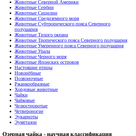
Животные Северной Америки
Животные Сербии
Животные Сицилии
Животные Средиземного моря
Животные Субтропического пояса Северного
полушария
Животные Тихого океана
Животные Тропического пояса Северного полушария
Животные Умеренного пояса Северного полушария
Животные Урала
Животные Черного моря
Животные Японских островов
Настоящие птицы
Новонёбные
Позвоночные
Ржанкообразные
Хордовые животные
Чайки
Чайковые
Челюстноротые
Четвероногие
Эукариоты
Эуметазои
Озерная чайка - научная классификация