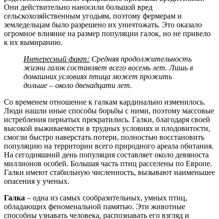
Они действительно наносили большой вред
сельскохозяйственным угодьям, поэтому фермерам и
земледельцам было разрешено их уничтожать. Это оказало
огромное влияние на размер популяции галок, но не привело
к их вымиранию.
Интересный факт:
Средняя продолжительность
жизни галок составляет всего восемь лет. Лишь в
домашних условиях птица может прожить
дольше – около двенадцати лет.
Со временем отношение к галкам кардинально изменилось.
Люди нашли иные способы борьбы с ними, поэтому массовые
истребления пернатых прекратились. Галки, благодаря своей
высокой выживаемости в трудных условиях и плодовитости,
смогли быстро наверстать потери, полностью восстановить
популяцию на территории всего природного ареала обитания.
На сегодняшний день популяция составляет около девяноста
миллионов особей. Большая часть птиц расселены по Европе.
Галки имеют стабильную численность, вызывают наименьшее
опасения у ученых.
Галка
– одна из самых сообразительных, умных птиц,
обладающих феноменальной памятью. Эти животные
способны узнавать человека, распознавать его взгляд и