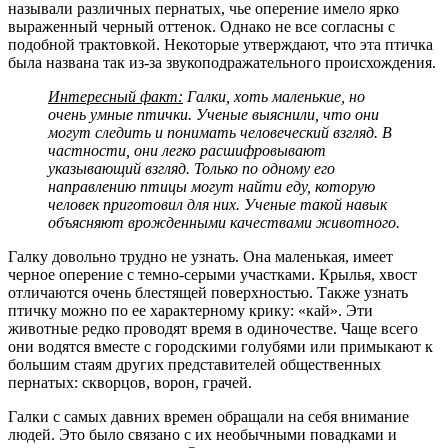
называли различных пернатых, чье оперение имело ярко
выраженный черный оттенок. Однако не все согласны с
подобной трактовкой. Некоторые утверждают, что эта птичка
была названа так из-за звукоподражательного происхождения.
Интересный факт:
Галки, хоть маленькие, но
очень умные птички. Ученые выяснили, что они
могут следить и понимать человеческий взгляд. В
частности, они легко расшифровывают
указывающий взгляд. Только по одному его
направлению птицы могут найти еду, которую
человек приготовил для них. Ученые такой навык
объясняют врожденными качествами животного.
Галку довольно трудно не узнать. Она маленькая, имеет
черное оперение с темно-серыми участками. Крылья, хвост
отличаются очень блестящей поверхностью. Также узнать
птичку можно по ее характерному крику: «кай». Эти
животные редко проводят время в одиночестве. Чаще всего
они водятся вместе с городскими голубями или примыкают к
большим стаям других представителей общественных
пернатых: скворцов, ворон, грачей.
Галки с самых давних времен обращали на себя внимание
людей. Это было связано с их необычными повадками и