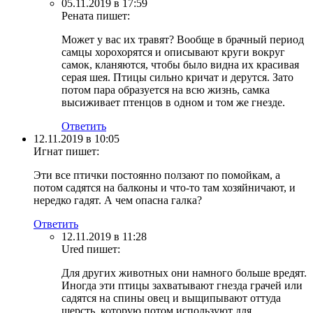
05.11.2019 в 17:59
Рената
пишет:
Может у вас их травят? Вообще в брачный период
самцы хорохорятся и описывают круги вокруг
самок, кланяются, чтобы было видна их красивая
серая шея. Птицы сильно кричат и дерутся. Зато
потом пара образуется на всю жизнь, самка
высиживает птенцов в одном и том же гнезде.
Ответить
12.11.2019 в 10:05
Игнат
пишет:
Эти все птички постоянно ползают по помойкам, а
потом садятся на балконы и что-то там хозяйничают, и
нередко гадят. А чем опасна галка?
Ответить
12.11.2019 в 11:28
Ured
пишет:
Для других животных они намного больше вредят.
Иногда эти птицы захватывают гнезда грачей или
садятся на спины овец и выщипывают оттуда
шерсть, которую потом используют для