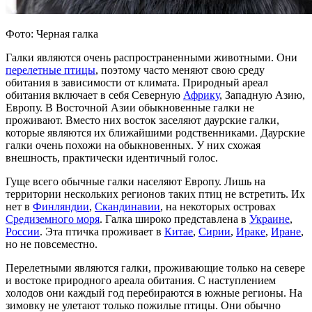
Фото: Черная галка
Галки являются очень распространенными животными. Они
перелетные птицы
, поэтому часто меняют свою среду
обитания в зависимости от климата. Природный ареал
обитания включает в себя Северную
Африку
, Западную Азию,
Европу. В Восточной Азии обыкновенные галки не
проживают. Вместо них восток заселяют даурские галки,
которые являются их ближайшими родственниками. Даурские
галки очень похожи на обыкновенных. У них схожая
внешность, практически идентичный голос.
Гуще всего обычные галки населяют Европу. Лишь на
территории нескольких регионов таких птиц не встретить. Их
нет в
Финляндии
,
Скандинавии
, на некоторых островах
Средиземного моря
. Галка широко представлена в
Украине
,
России
. Эта птичка проживает в
Китае
,
Сирии
,
Ираке
,
Иране
,
но не повсеместно.
Перелетными являются галки, проживающие только на севере
и востоке природного ареала обитания. С наступлением
холодов они каждый год перебираются в южные регионы. На
зимовку не улетают только пожилые птицы. Они обычно