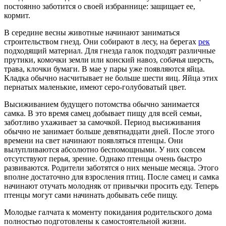
постоянно заботится о своей избраннице: защищает ее,
кормит.
В середине весны животные начинают заниматься
строительством гнезд. Они собирают в лесу, на берегах
рек
подходящий материал. Для гнезда галок подходят различные
прутики, комочки земли или конский навоз, собачья шерсть,
трава, клочки бумаги. В мае у пары уже появляются яйца.
Кладка обычно насчитывает не больше шести яиц. Яйца этих
пернатых маленькие, имеют серо-голубоватый цвет.
Высиживанием будущего потомства обычно занимается
самка. В это время самец добывает пищу для всей семьи,
заботливо ухаживает за самочкой. Период высиживания
обычно не занимает больше девятнадцати дней. После этого
времени на свет начинают появляться птенцы. Они
вылупливаются абсолютно беспомощными. У них совсем
отсутствуют перья, зрение. Однако птенцы очень быстро
развиваются. Родители заботятся о них меньше месяца. Этого
вполне достаточно для взросления птиц. После самец и самка
начинают отучать молодняк от привычки просить еду. Теперь
птенцы могут сами начинать добывать себе пищу.
Молодые галчата к моменту покидания родительского дома
полностью подготовлены к самостоятельной жизни.