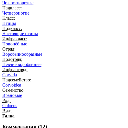
Челюстноротые
Надкласс:
Четвероногие
Класс:
Птицы
Подкласс:
Настоящие птицы
Инфракласс:
Новонёбные
Отряд:
Воробьинообразные
Подотряд:
Певчие воробьиные
Инфраотряд:
Corvida
Надсемейство:
Corvoidea
Семейство:
Врановые
Род:
Coloeus
Вид:
Галка
Комментарии (
12
)