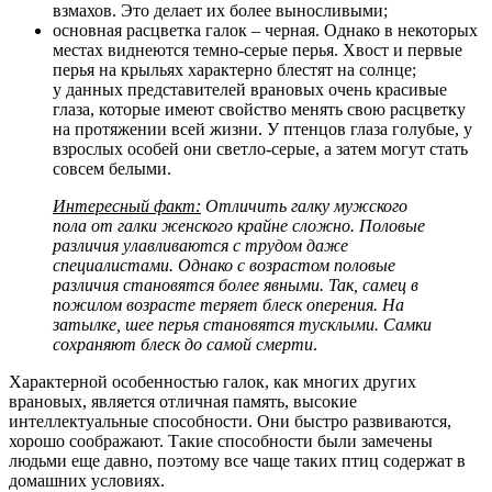
взмахов. Это делает их более выносливыми;
основная расцветка галок – черная. Однако в некоторых
местах виднеются темно-серые перья. Хвост и первые
перья на крыльях характерно блестят на солнце;
у данных представителей врановых очень красивые
глаза, которые имеют свойство менять свою расцветку
на протяжении всей жизни. У птенцов глаза голубые, у
взрослых особей они светло-серые, а затем могут стать
совсем белыми.
Интересный факт:
Отличить галку мужского
пола от галки женского крайне сложно. Половые
различия улавливаются с трудом даже
специалистами. Однако с возрастом половые
различия становятся более явными. Так, самец в
пожилом возрасте теряет блеск оперения. На
затылке, шее перья становятся тусклыми. Самки
сохраняют блеск до самой смерти
.
Характерной особенностью галок, как многих других
врановых, является отличная память, высокие
интеллектуальные способности. Они быстро развиваются,
хорошо соображают. Такие способности были замечены
людьми еще давно, поэтому все чаще таких птиц содержат в
домашних условиях.