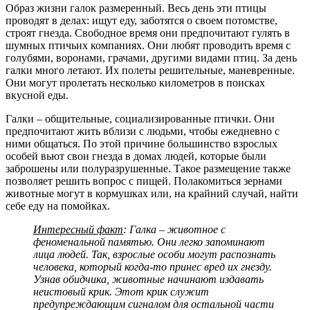
Образ жизни галок размеренный. Весь день эти птицы
проводят в делах: ищут еду, заботятся о своем потомстве,
строят гнезда. Свободное время они предпочитают гулять в
шумных птичьих компаниях. Они любят проводить время с
голубями, воронами, грачами, другими видами птиц. За день
галки много летают. Их полеты решительные, маневренные.
Они могут пролетать несколько километров в поисках
вкусной еды.
Галки – общительные, социализированные птички. Они
предпочитают жить вблизи с людьми, чтобы ежедневно с
ними общаться. По этой причине большинство взрослых
особей вьют свои гнезда в домах людей, которые были
заброшены или полуразрушенные. Такое размещение также
позволяет решить вопрос с пищей. Полакомиться зернами
животные могут в кормушках или, на крайний случай, найти
себе еду на помойках.
Интересный факт
: Галка – животное с
феноменальной памятью. Они легко запоминают
лица людей. Так, взрослые особи могут распознать
человека, который когда-то принес вред их гнезду.
Узнав обидчика, животные начинают издавать
неистовый крик. Этот крик служит
предупреждающим сигналом для остальной части