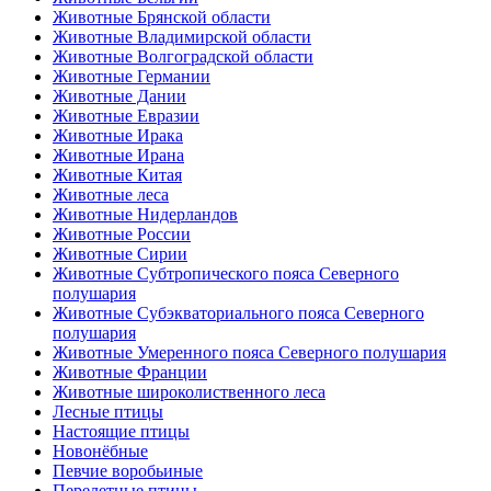
Животные Брянской области
Животные Владимирской области
Животные Волгоградской области
Животные Германии
Животные Дании
Животные Евразии
Животные Ирака
Животные Ирана
Животные Китая
Животные леса
Животные Нидерландов
Животные России
Животные Сирии
Животные Субтропического пояса Северного
полушария
Животные Субэкваториального пояса Северного
полушария
Животные Умеренного пояса Северного полушария
Животные Франции
Животные широколиственного леса
Лесные птицы
Настоящие птицы
Новонёбные
Певчие воробьиные
Перелетные птицы