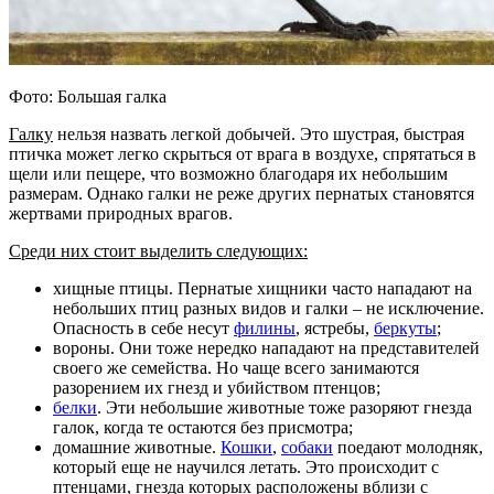
Фото: Большая галка
Галку
нельзя назвать легкой добычей. Это шустрая, быстрая
птичка может легко скрыться от врага в воздухе, спрятаться в
щели или пещере, что возможно благодаря их небольшим
размерам. Однако галки не реже других пернатых становятся
жертвами природных врагов.
Среди них стоит выделить следующих:
хищные птицы. Пернатые хищники часто нападают на
небольших птиц разных видов и галки – не исключение.
Опасность в себе несут
филины
, ястребы,
беркуты
;
вороны. Они тоже нередко нападают на представителей
своего же семейства. Но чаще всего занимаются
разорением их гнезд и убийством птенцов;
белки
. Эти небольшие животные тоже разоряют гнезда
галок, когда те остаются без присмотра;
домашние животные.
Кошки
,
собаки
поедают молодняк,
который еще не научился летать. Это происходит с
птенцами, гнезда которых расположены вблизи с