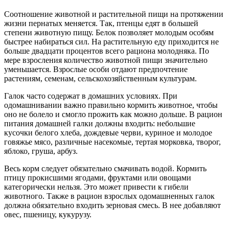
Соотношение животной и растительной пищи на протяжении
жизни пернатых меняется. Так, птенцы едят в большей
степени животную пищу. Белок позволяет молодым особям
быстрее набираться сил. На растительную еду приходится не
больше двадцати процентов всего рациона молодняка. По
мере взросления количество животной пищи значительно
уменьшается. Взрослые особи отдают предпочтение
растениям, семенам, сельскохозяйственным культурам.
Галок часто содержат в домашних условиях. При
одомашнивании важно правильно кормить животное, чтобы
оно не болело и смогло прожить как можно дольше. В рацион
питания домашней галки должны входить: небольшие
кусочки белого хлеба, дождевые черви, куриное и молодое
говяжье мясо, различные насекомые, тертая морковка, творог,
яблоко, груша, арбуз.
Весь корм следует обязательно смачивать водой. Кормить
птицу прокисшими ягодами, фруктами или овощами
категорически нельзя. Это может привести к гибели
животного. Также в рацион взрослых одомашненных галок
должна обязательно входить зерновая смесь. В нее добавляют
овес, пшеницу, кукурузу.