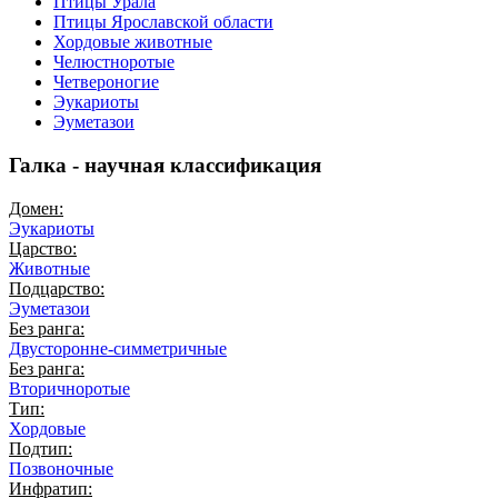
Птицы Урала
Птицы Ярославской области
Хордовые животные
Челюстноротые
Четвероногие
Эукариоты
Эуметазои
Галка - научная классификация
Домен:
Эукариоты
Царство:
Животные
Подцарство:
Эуметазои
Без ранга:
Двусторонне-симметричные
Без ранга:
Вторичноротые
Тип:
Хордовые
Подтип:
Позвоночные
Инфратип: