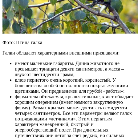
Фото: Птица галка
Галки обладают характерными внешними признаками:
имеют маленькие габариты. Длина животного не
превышает тридцати девяти сантиметров, а масса –
двухсот шестидесяти грамм;
клюв пернатого очень короткий, коренастый. У
большинства особей он полностью покрыт жесткими
щетинками. Он предназначен для грубой «работы»;
форма тела обтекаемая, крылья сильные, хвост обладает
хорошим оперением (имеет немного закругленную
форму). Размах крыльев может достигать семидесяти
четырех сантиметров. Все эти параметры делают галок
потрясающими «летчиками». Этим пернатым
характерен маневренный, быстрый и
энергосберегающий полет. При длительных
путешествиях они летят за счет редких, но сильных