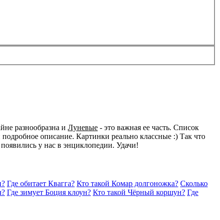
айне разнообразна и
Луневые
- это важная ее часть. Список
подробное описание. Картинки реально классные :) Так что
 появились у нас в энциклопедии. Удачи!
н?
Где обитает Квагга?
Кто такой Комар долгоножка?
Сколько
ч?
Где зимует Боция клоун?
Кто такой Чёрный коршун?
Где