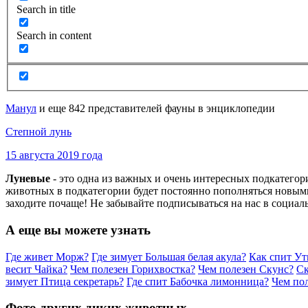
Search in title
Search in content
Манул
и еще 842 представителей фауны в энциклопедии
Степной лунь
15 августа 2019 года
Луневые
- это одна из важных и очень интересных подкатего
животных в подкатегории будет постоянно пополняться новыми
заходите почаще! Не забывайте подписываться на нас в социал
А еще вы можете узнать
Где живет Морж?
Где зимует Большая белая акула?
Как спит Ут
весит Чайка?
Чем полезен Горихвостка?
Чем полезен Скунс?
Ск
зимует Птица секретарь?
Где спит Бабочка лимонница?
Чем пол
Фото других диких животных