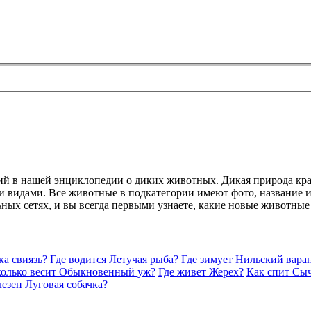
рий в нашей энциклопедии о диких животных. Дикая природа кр
 видами. Все животные в подкатегории имеют фото, название и 
ьных сетях, и вы всегда первыми узнаете, какие новые животные
ка свиязь?
Где водится Летучая рыба?
Где зимует Нильский вара
олько весит Обыкновенный уж?
Где живет Жерех?
Как спит Сы
езен Луговая собачка?