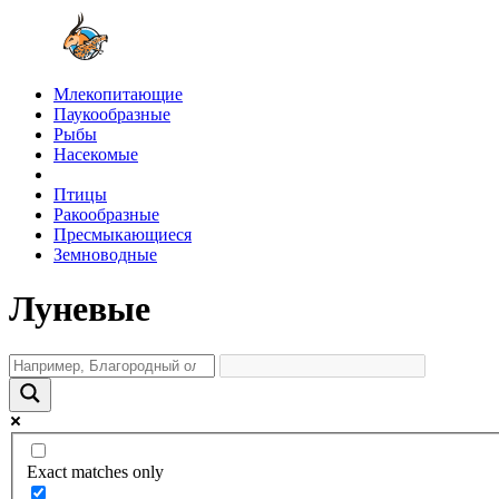
Млекопитающие
Паукообразные
Рыбы
Насекомые
Птицы
Ракообразные
Пресмыкающиеся
Земноводные
Луневые
Exact matches only