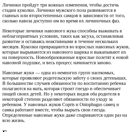
Личинки пройдут три кожных изменения, чтобы достичь
стадии куколки. Личинки мужского пола развиваются в
главных или второстепенных самцов в зависимости от того,
сколько навоза доступно им во время их личиночных фаз.
Некоторые личинки навозного жука способны выживать в
неблагоприятных условиях, таких как засуха, останавливая
развитие и оставаясь неактивными в течение нескольких
месяцев. Куколки превращаются во взрослых навозных жуков,
которые вырываются из навозного шарика и выкапывают их
на поверхность. Новообразованные взрослые полетят к новой
навозной подушке, и весь процесс начинается заново.
Навозные жуки — одна из немногих групп насекомых,
которые проявляют родительскую заботу о своих детенышах.
В большинстве случаев обязанности по воспитанию ребенка
полагаются на мать, которая строит гнездо и обеспечивает
пищей своих детей. Но у некоторых видов оба родителя в
некоторой степени разделяют обязанности по уходу за
ребенком. У навозных жуков Copris и Ontophagus самец и
самка работают вместе, чтобы вырыть свои гнезда.
Определенные навозные жуки даже спариваются один раз на
всю жизнь.