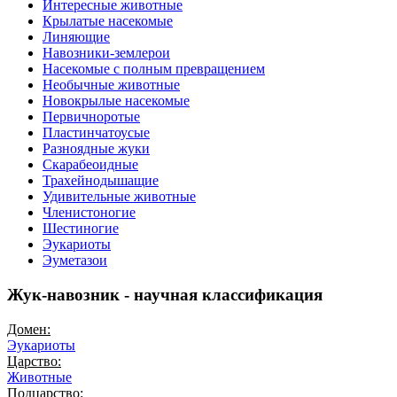
Интересные животные
Крылатые насекомые
Линяющие
Навозники-землерои
Насекомые с полным превращением
Необычные животные
Новокрылые насекомые
Первичноротые
Пластинчатоусые
Разноядные жуки
Скарабеоидные
Трахейнодышащие
Удивительные животные
Членистоногие
Шестиногие
Эукариоты
Эуметазои
Жук-навозник - научная классификация
Домен:
Эукариоты
Царство:
Животные
Подцарство: