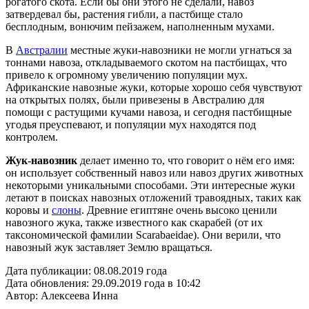
рогатого скота. Если бы они этого не сделали, навоз
затвердевал бы, растения гибли, а пастбище стало
бесплодным, вонючим пейзажем, наполненным мухами.
В
Австралии
местные жуки-навозники не могли угнаться за
тоннами навоза, откладываемого скотом на пастбищах, что
привело к огромному увеличению популяции мух.
Африканские навозные жуки, которые хорошо себя чувствуют
на открытых полях, были привезены в Австралию для
помощи с растущими кучами навоза, и сегодня пастбищные
угодья преуспевают, и популяции мух находятся под
контролем.
Жук-навозник
делает именно то, что говорит о нём его имя:
он использует собственный навоз или навоз других животных
некоторыми уникальными способами. Эти интересные жуки
летают в поисках навозных отложений травоядных, таких как
коровы и
слоны
. Древние египтяне очень высоко ценили
навозного жука, также известного как скарабей (от их
таксономической фамилии Scarabaeidae). Они верили, что
навозный жук заставляет Землю вращаться.
Дата публикации:
08.08.2019 года
Дата обновления:
29.09.2019 года в 10:42
Автор:
Алексеева Инна