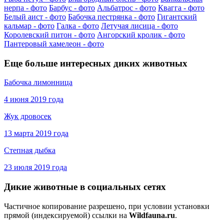
нерпа - фото
Барбус - фото
Альбатрос - фото
Квагга - фото
Белый аист - фото
Бабочка пестрянка - фото
Гигантский
кальмар - фото
Галка - фото
Летучая лисица - фото
Королевский питон - фото
Ангорский кролик - фото
Пантеровый хамелеон - фото
Еще больше интересных диких животных
Бабочка лимонница
4 июня 2019 года
Жук дровосек
13 марта 2019 года
Степная дыбка
23 июля 2019 года
Дикие животные в социальных сетях
Частичное копирование разрешено, при условии установки
прямой (индексируемой) ссылки на
Wildfauna.ru
.