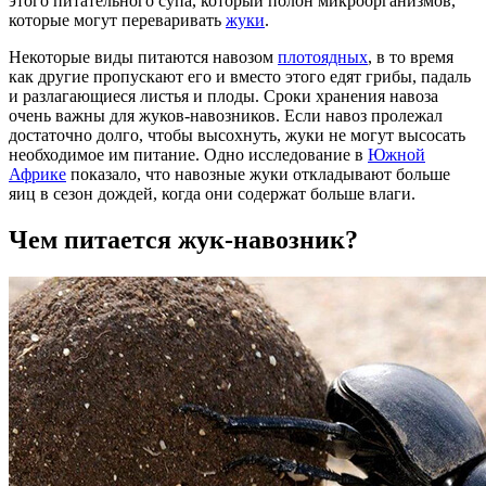
этого питательного супа, который полон микроорганизмов,
которые могут переваривать
жуки
.
Некоторые виды питаются навозом
плотоядных
, в то время
как другие пропускают его и вместо этого едят грибы, падаль
и разлагающиеся листья и плоды. Сроки хранения навоза
очень важны для жуков-навозников. Если навоз пролежал
достаточно долго, чтобы высохнуть, жуки не могут высосать
необходимое им питание. Одно исследование в
Южной
Африке
показало, что навозные жуки откладывают больше
яиц в сезон дождей, когда они содержат больше влаги.
Чем питается жук-навозник?