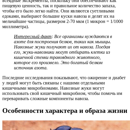
всеядные экскременты, поскольку они обеспечивают как
пищевую ценность, так и правильное количество запаха,
чтобы его было легко найти. Они являются суетливыми
едоками, выбирают большие куски навоза и делят их на
мельчайшие частицы, размером 2-70 мкм (1 микрон = 1/1000
миллиметра).
Интересный факт
: Все организмы нуждаются в
азоте для построения белков, таких как мышцы.
Навозные жуки получают их от навоза. Поедая
его, жуки-навозники могут отбирать клетки из
кишечной стенки травоядного животного,
которое его произвело. Это богатый белком
источник азота.
Последние исследования показывают, что ожирение и диабет
у людей могут быть связаны с нашими отдельными
кишечными микробиомами. Навозные жуки могут
использовать свой кишечный микробиом, чтобы помочь им
переваривать сложные компоненты навоза.
Особенности характера и образа жизни