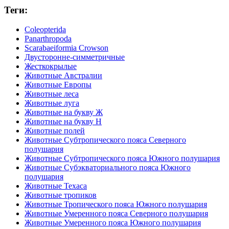
Теги:
Coleopterida
Panarthropoda
Scarabaeiformia Crowson
Двусторонне-симметричные
Жесткокрылые
Животные Австралии
Животные Европы
Животные леса
Животные луга
Животные на букву Ж
Животные на букву Н
Животные полей
Животные Субтропического пояса Северного
полушария
Животные Субтропического пояса Южного полушария
Животные Субэкваториального пояса Южного
полушария
Животные Техаса
Животные тропиков
Животные Тропического пояса Южного полушария
Животные Умеренного пояса Северного полушария
Животные Умеренного пояса Южного полушария