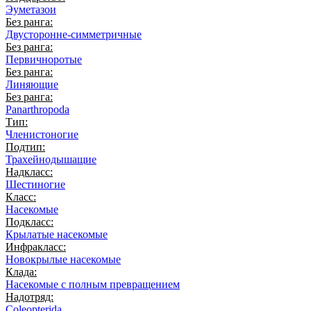
Эуметазои
Без ранга:
Двусторонне-симметричные
Без ранга:
Первичноротые
Без ранга:
Линяющие
Без ранга:
Panarthropoda
Тип:
Членистоногие
Подтип:
Трахейнодышащие
Надкласс:
Шестиногие
Класс:
Насекомые
Подкласс:
Крылатые насекомые
Инфракласс:
Новокрылые насекомые
Клада:
Насекомые с полным превращением
Надотряд:
Coleopterida