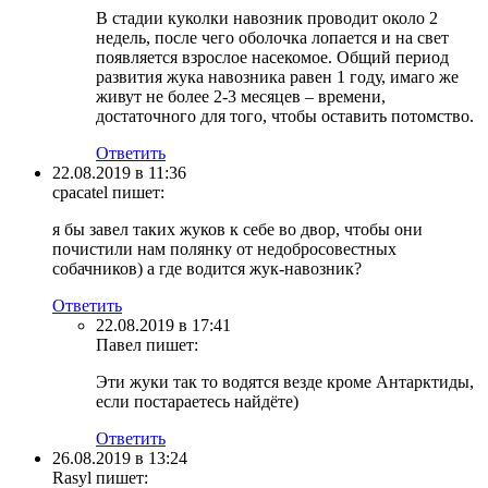
В стадии куколки навозник проводит около 2
недель, после чего оболочка лопается и на свет
появляется взрослое насекомое. Общий период
развития жука навозника равен 1 году, имаго же
живут не более 2-3 месяцев – времени,
достаточного для того, чтобы оставить потомство.
Ответить
22.08.2019 в 11:36
cpacatel
пишет:
я бы завел таких жуков к себе во двор, чтобы они
почистили нам полянку от недобросовестных
собачников) а где водится жук-навозник?
Ответить
22.08.2019 в 17:41
Павел
пишет:
Эти жуки так то водятся везде кроме Антарктиды,
если постараетесь найдёте)
Ответить
26.08.2019 в 13:24
Rasyl
пишет: