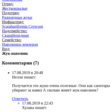
Отряд:
Жесткокрылые
Подотряд:
Разноядные жуки
Инфраотряд:
Scarabaeiformia Crowson
Надсемейство:
Скарабеоидные
Семейство:
Навозники-землерои
Вид:
Жук-навозник
Комментарии (
7
)
17.08.2019 в 20:48
Нелли
пишет:
Получается эти жуки очень полезные. Они как санитары
убирают за нами) А сколько живет жук-навозник?
Ответить
17.08.2019 в 22:43
Хулава
пишет: