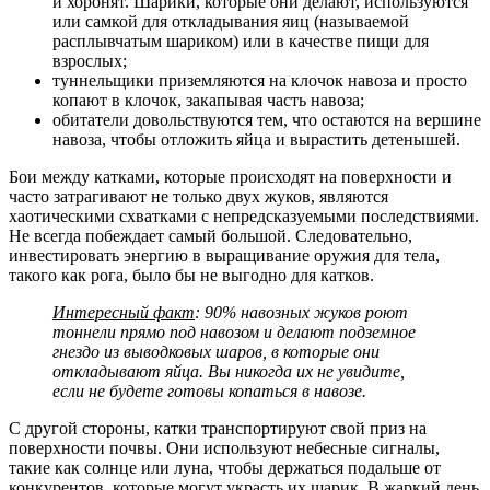
и хоронят. Шарики, которые они делают, используются
или самкой для откладывания яиц (называемой
расплывчатым шариком) или в качестве пищи для
взрослых;
туннельщики приземляются на клочок навоза и просто
копают в клочок, закапывая часть навоза;
обитатели довольствуются тем, что остаются на вершине
навоза, чтобы отложить яйца и вырастить детенышей.
Бои между катками, которые происходят на поверхности и
часто затрагивают не только двух жуков, являются
хаотическими схватками с непредсказуемыми последствиями.
Не всегда побеждает самый большой. Следовательно,
инвестировать энергию в выращивание оружия для тела,
такого как рога, было бы не выгодно для катков.
Интересный факт
: 90% навозных жуков роют
тоннели прямо под навозом и делают подземное
гнездо из выводковых шаров, в которые они
откладывают яйца. Вы никогда их не увидите,
если не будете готовы копаться в навозе.
С другой стороны, катки транспортируют свой приз на
поверхности почвы. Они используют небесные сигналы,
такие как солнце или луна, чтобы держаться подальше от
конкурентов, которые могут украсть их шарик. В жаркий день