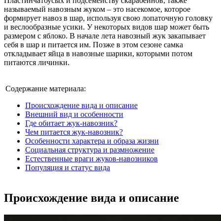
Пластинчатоусых и подсемейству скарабеинов, также
называемый навозным жуком – это насекомое, которое
формирует навоз в шар, используя свою лопаточную головку
и веслообразные усики. У некоторых видов шар может быть
размером с яблоко. В начале лета навозный жук закапывает
себя в шар и питается им. Позже в этом сезоне самка
откладывает яйца в навозные шарики, которыми потом
питаются личинки.
Содержание материала:
Происхождение вида и описание
Внешний вид и особенности
Где обитает жук-навозник?
Чем питается жук-навозник?
Особенности характера и образа жизни
Социальная структура и размножение
Естественные враги жуков-навозников
Популяция и статус вида
Происхождение вида и описание