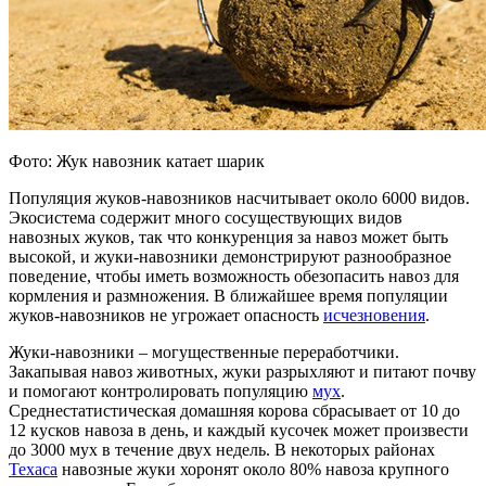
Фото: Жук навозник катает шарик
Популяция жуков-навозников насчитывает около 6000 видов.
Экосистема содержит много сосуществующих видов
навозных жуков, так что конкуренция за навоз может быть
высокой, и жуки-навозники демонстрируют разнообразное
поведение, чтобы иметь возможность обезопасить навоз для
кормления и размножения. В ближайшее время популяции
жуков-навозников не угрожает опасность
исчезновения
.
Жуки-навозники – могущественные переработчики.
Закапывая навоз животных, жуки разрыхляют и питают почву
и помогают контролировать популяцию
мух
.
Среднестатистическая домашняя корова сбрасывает от 10 до
12 кусков навоза в день, и каждый кусочек может произвести
до 3000 мух в течение двух недель. В некоторых районах
Техаса
навозные жуки хоронят около 80% навоза крупного