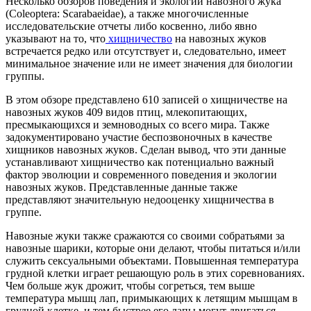
Несколько обзоров поведения и экологии навозного жука
(Coleoptera: Scarabaeidae), а также многочисленные
исследовательские отчеты либо косвенно, либо явно
указывают на то, что
хищничество
на навозных жуков
встречается редко или отсутствует и, следовательно, имеет
минимальное значение или не имеет значения для биологии
группы.
В этом обзоре представлено 610 записей о хищничестве на
навозных жуков 409 видов птиц, млекопитающих,
пресмыкающихся и земноводных со всего мира. Также
задокументировано участие беспозвоночных в качестве
хищников навозных жуков. Сделан вывод, что эти данные
устанавливают хищничество как потенциально важный
фактор эволюции и современного поведения и экологии
навозных жуков. Представленные данные также
представляют значительную недооценку хищничества в
группе.
Навозные жуки также сражаются со своими собратьями за
навозные шарики, которые они делают, чтобы питаться и/или
служить сексуальными объектами. Повышенная температура
грудной клетки играет решающую роль в этих соревнованиях.
Чем больше жук дрожит, чтобы согреться, тем выше
температура мышц лап, примыкающих к летящим мышцам в
грудной клетке, и тем быстрее его лапы могут двигаться,