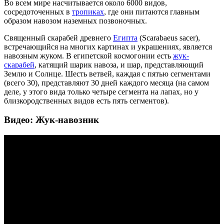
Во всем мире насчитывается около 6000 видов,
сосредоточенных в
тропиках
, где они питаются главным
образом навозом наземных позвоночных.
Священный скарабей древнего
Египта
(Scarabaeus sacer),
встречающийся на многих картинах и украшениях, является
навозным жуком. В египетской космогонии есть
жук-
скарабей
, катящий шарик навоза, и шар, представляющий
Землю и Солнце. Шесть ветвей, каждая с пятью сегментами
(всего 30), представляют 30 дней каждого месяца (на самом
деле, у этого вида только четыре сегмента на лапах, но у
близкородственных видов есть пять сегментов).
Видео: Жук-навозник