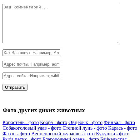
Фото других диких животных
Коростель - фото
Кобра - фото
Овцебык - фото
Финвал - фото
Собакоголовый удав - фото
Степной лунь - фото
Карась - фото
Фазан - фото
Венценосный журавль - фото
Кукушка - фото
Рыба петух - фото
Благородный олень - фото
Байкальская