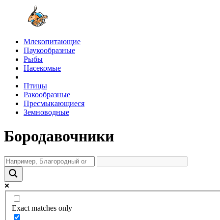
Млекопитающие
Паукообразные
Рыбы
Насекомые
Птицы
Ракообразные
Пресмыкающиеся
Земноводные
Бородавочники
Exact matches only