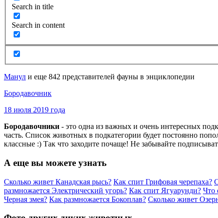
Search in title
Search in content
Манул
и еще 842 представителей фауны в энциклопедии
Бородавочник
18 июля 2019 года
Бородавочники
- это одна из важных и очень интересных под
часть. Список животных в подкатегории будет постоянно попо
классные :) Так что заходите почаще! Не забывайте подписыват
А еще вы можете узнать
Сколько живет Канадская рысь?
Как спит Грифовая черепаха?
С
размножается Электрический угорь?
Как спит Ягуарунди?
Что 
Черная змея?
Как размножается Бокоплав?
Сколько живет Озер
Фото других диких животных