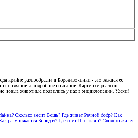
ода крайне разнообразна и
Бородавочники
- это важная ее
то, название и подробное описание. Картинки реально
акие новые животные появились у нас в энциклопедии. Удачи!
Майна?
Сколько весит Вошь?
Где живет Речной бобр?
Как
Как размножается Бородач?
Где спит Панголин?
Сколько живет