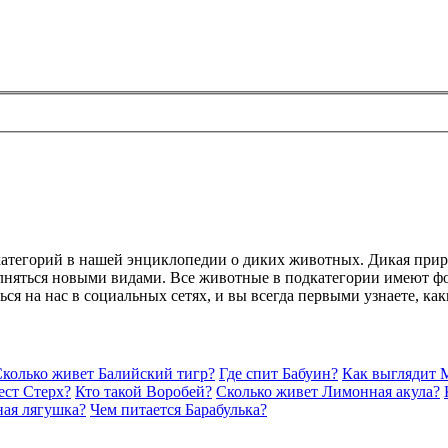
категорий в нашей энциклопедии о диких животных. Дикая прир
лняться новыми видами. Все животные в подкатегории имеют фо
ься на нас в социальных сетях, и вы всегда первыми узнаете, к
колько живет Балийский тигр?
Где спит Бабуин?
Как выглядит 
ест Стерх?
Кто такой Воробей?
Сколько живет Лимонная акула?
ная лягушка?
Чем питается Барабулька?