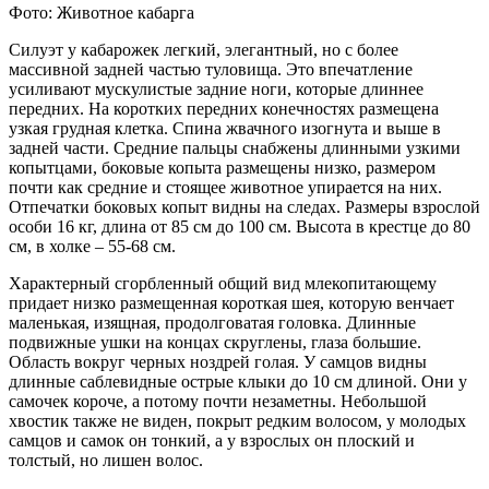
Фото: Животное кабарга
Силуэт у кабарожек легкий, элегантный, но с более
массивной задней частью туловища. Это впечатление
усиливают мускулистые задние ноги, которые длиннее
передних. На коротких передних конечностях размещена
узкая грудная клетка. Спина жвачного изогнута и выше в
задней части. Средние пальцы снабжены длинными узкими
копытцами, боковые копыта размещены низко, размером
почти как средние и стоящее животное упирается на них.
Отпечатки боковых копыт видны на следах. Размеры взрослой
особи 16 кг, длина от 85 см до 100 см. Высота в крестце до 80
см, в холке – 55-68 см.
Характерный сгорбленный общий вид млекопитающему
придает низко размещенная короткая шея, которую венчает
маленькая, изящная, продолговатая головка. Длинные
подвижные ушки на концах скруглены, глаза большие.
Область вокруг черных ноздрей голая. У самцов видны
длинные саблевидные острые клыки до 10 см длиной. Они у
самочек короче, а потому почти незаметны. Небольшой
хвостик также не виден, покрыт редким волосом, у молодых
самцов и самок он тонкий, а у взрослых он плоский и
толстый, но лишен волос.