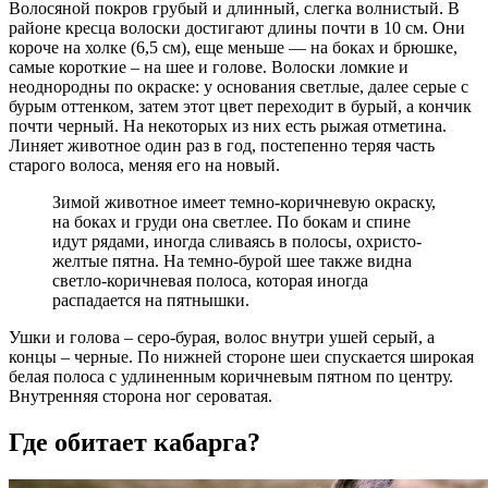
Волосяной покров грубый и длинный, слегка волнистый. В
районе кресца волоски достигают длины почти в 10 см. Они
короче на холке (6,5 см), еще меньше — на боках и брюшке,
самые короткие – на шее и голове. Волоски ломкие и
неоднородны по окраске: у основания светлые, далее серые с
бурым оттенком, затем этот цвет переходит в бурый, а кончик
почти черный. На некоторых из них есть рыжая отметина.
Линяет животное один раз в год, постепенно теряя часть
старого волоса, меняя его на новый.
Зимой животное имеет темно-коричневую окраску,
на боках и груди она светлее. По бокам и спине
идут рядами, иногда сливаясь в полосы, охристо-
желтые пятна. На темно-бурой шее также видна
светло-коричневая полоса, которая иногда
распадается на пятнышки.
Ушки и голова – серо-бурая, волос внутри ушей серый, а
концы – черные. По нижней стороне шеи спускается широкая
белая полоса с удлиненным коричневым пятном по центру.
Внутренняя сторона ног сероватая.
Где обитает кабарга?