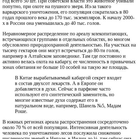
год всего 50 шт. При советской власти это животное убивали
попутно, при охоте на пушного зверя. Из-за такого
варварского уничтожения, его популяция сократилась в 80
годах прошлого века до 170 тыс. экземпляров. К началу 2000-
х в России она уменьшилась до 40 тыс. голов.
Неравномерное распределение по ареалу млекопитающих,
встречающихся группами в отдельных областях, во многом
обусловлено природоохранной деятельностью. На участках на
тысячу гектаров они могут встречаться до 80-ти голов,
например в Алтайском заповеднике. Там где постоянно и
активно велась охота на кабаргу, ее численность в привычных
зонах обитания не больше 10 особей на такую же площадь.
В Китае вырабатываемый кабаргой секрет входит
в состав двухсот лекарств. А в Европе он
добавляется в духи. Сейчас в парфюме часто
используют его синтетический заменитель, но
многие известные духи содержат его в
натуральном виде, например, Шанель №5, Мадам
Роше.
В южных регионах ареала распространения сосредоточено
около 70 % от всей популяции. Интенсивная деятельность
человека по уничтожению лесов послужила снижению
численности зверей в Непале, в Индии до ¼, там сейчас она