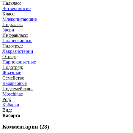
Надкласс:
Четвероногие
Класс:
Млекопитающие
Подкласс:
Звери
Инфракласс:
Плацентарные
Надотряд:
Лавразиотерии
Отряд:
Парнокопытные
Подотряд:
Жвачные
Семейство:
Кабарговые
Подсемейство:
Moschinae
Род:
Кабарги
Вид:
Кабарга
Комментарии (
28
)