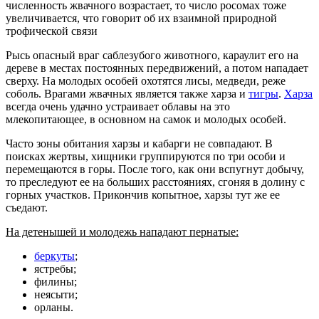
численность жвачного возрастает, то число росомах тоже
увеличивается, что говорит об их взаимной природной
трофической связи
Рысь опасный враг саблезубого животного, караулит его на
дереве в местах постоянных передвижений, а потом нападает
сверху. На молодых особей охотятся лисы, медведи, реже
соболь. Врагами жвачных является также харза и
тигры
.
Харза
всегда очень удачно устраивает облавы на это
млекопитающее, в основном на самок и молодых особей.
Часто зоны обитания харзы и кабарги не совпадают. В
поисках жертвы, хищники группируются по три особи и
перемещаются в горы. После того, как они вспугнут добычу,
то преследуют ее на больших расстояниях, сгоняя в долину с
горных участков. Прикончив копытное, харзы тут же ее
съедают.
На детенышей и молодежь нападают пернатые:
беркуты
;
ястребы;
филины;
неясыти;
орланы.