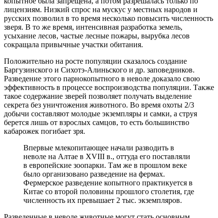
копытное была запрещена, а потом разрешалась только по
лицензиям. Низкий спрос на мускус у местных народов и
русских позволил в то время несколько повысить численность
зверя. В то же время, интенсивная разработка земель,
усыхание лесов, частые лесные пожары, вырубка лесов
сокращала привычные участки обитания.
Положительно на росте популяции сказалось создание
Баргузинского и Сихотэ-Алиньского и др. заповедников.
Разведение этого парнокопытного в неволе доказало свою
эффективность в процессе воспроизводства популяции. Также
такое содержание зверей позволяет получать выделение
секрета без уничтожения животного. Во время охоты 2/3
добычи составляют молодые экземпляры и самки, а струя
берется лишь от взрослых самцов, то есть большинство
кабарожек погибает зря.
Впервые млекопитающее начали разводить в
неволе на Алтае в XVIII в., оттуда его поставляли
в европейские зоопарки. Там же в прошлом веке
было организовано разведение на фермах.
Фермерское разведение копытного практикуется в
Китае со второй половины прошлого столетия, где
численность их превышает 2 тыс. экземпляров.
Разведенные в неволе животные могут стать основным