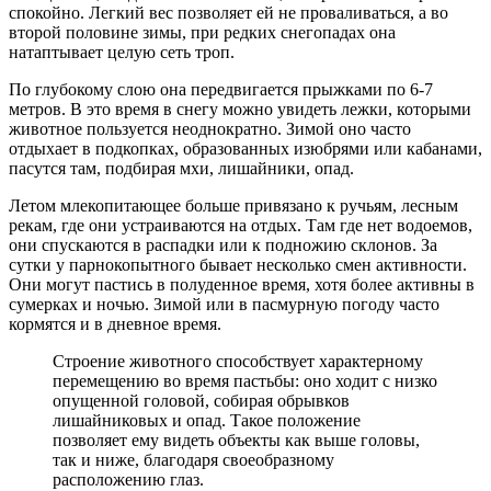
спокойно. Легкий вес позволяет ей не проваливаться, а во
второй половине зимы, при редких снегопадах она
натаптывает целую сеть троп.
По глубокому слою она передвигается прыжками по 6-7
метров. В это время в снегу можно увидеть лежки, которыми
животное пользуется неоднократно. Зимой оно часто
отдыхает в подкопках, образованных изюбрями или кабанами,
пасутся там, подбирая мхи, лишайники, опад.
Летом млекопитающее больше привязано к ручьям, лесным
рекам, где они устраиваются на отдых. Там где нет водоемов,
они спускаются в распадки или к подножию склонов. За
сутки у парнокопытного бывает несколько смен активности.
Они могут пастись в полуденное время, хотя более активны в
сумерках и ночью. Зимой или в пасмурную погоду часто
кормятся и в дневное время.
Строение животного способствует характерному
перемещению во время пастьбы: оно ходит с низко
опущенной головой, собирая обрывков
лишайниковых и опад. Такое положение
позволяет ему видеть объекты как выше головы,
так и ниже, благодаря своеобразному
расположению глаз.