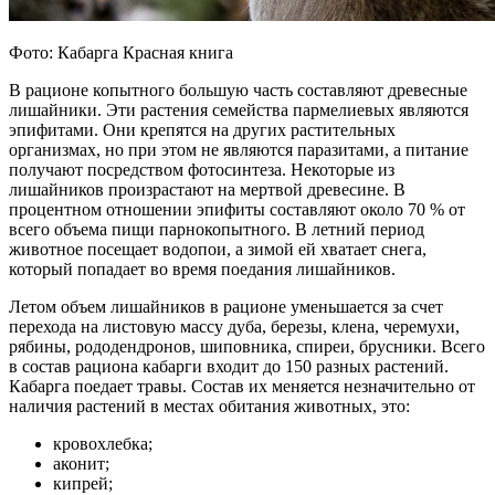
Фото: Кабарга Красная книга
В рационе копытного большую часть составляют древесные
лишайники. Эти растения семейства пармелиевых являются
эпифитами. Они крепятся на других растительных
организмах, но при этом не являются паразитами, а питание
получают посредством фотосинтеза. Некоторые из
лишайников произрастают на мертвой древесине. В
процентном отношении эпифиты составляют около 70 % от
всего объема пищи парнокопытного. В летний период
животное посещает водопои, а зимой ей хватает снега,
который попадает во время поедания лишайников.
Летом объем лишайников в рационе уменьшается за счет
перехода на листовую массу дуба, березы, клена, черемухи,
рябины, рододендронов, шиповника, спиреи, брусники. Всего
в состав рациона кабарги входит до 150 разных растений.
Кабарга поедает травы. Состав их меняется незначительно от
наличия растений в местах обитания животных, это:
кровохлебка;
аконит;
кипрей;