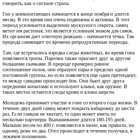
говорить, как о сигнале страха.
Гон у млекопитающих начинается в конце ноября и длится
месяц. В это время они очень подвижны и активны. В этот
период усиливается выделение мускусного секрета, самец
метит им растения, это является условным знаком для самок.
Их организм дает ответную реакцию – начинается течка. Так
природа совмещает по времени репродуктивные периоды.
Там, где встречались изредка следы животных, во время гона
появляются тропы. Парочки также прыгают друг за другом
большими скачками. В природе примерно равное
соотношение полов, они образуют пары в пределах одной
постоянной группы, но если появляется еще один претендент,
то между самцами происходят бои. Они бьют друг друга
передними копытами и используют клыки, как оружие. В
таких местах остаются следы крови и клоки шерсти.
Молодежь принимает участие в гоне со второго года жизни. В
течение двух дней самец может покрыть кабарожку до шести
раз. Если самцов не хватает, то один может иметь по
несколько партнерш. Вынашивание длится 180-195 дней.
Малыши весом по 400 г. появляются в июне, как правило, по
одному, реже по два. Отел происходит в течение получаса, в
лежачем положении.