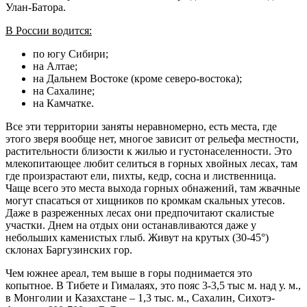
Улан-Батора.
В России водится:
по югу Сибири;
на Алтае;
на Дальнем Востоке (кроме северо-востока);
на Сахалине;
на Камчатке.
Все эти территории заняты неравномерно, есть места, где
этого зверя вообще нет, многое зависит от рельефа местности,
растительности близости к жилью и густонаселенности. Это
млекопитающее любит селиться в горных хвойных лесах, там
где произрастают ели, пихты, кедр, сосна и лиственница.
Чаще всего это места выхода горных обнажений, там жвачные
могут спасаться от хищников по кромкам скальных утесов.
Даже в разреженных лесах они предпочитают скалистые
участки. Днем на отдых они останавливаются даже у
небольших каменистых глыб. Живут на крутых (30-45°)
склонах Баргузинских гор.
Чем южнее ареал, тем выше в горы поднимается это
копытное. В Тибете и Гималаях, это пояс 3-3,5 тыс м. над у. м.,
в Монголии и Казахстане – 1,3 тыс. м., Сахалин, Сихотэ-