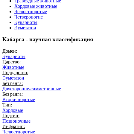
Травоядные животные
Хордовые животные
Челюстноротые
Четвероногие
Эукариоты
Эуметазои
Кабарга - научная классификация
Домен:
Эукариоты
Царство:
Животные
Подцарство:
Эуметазои
Без ранга:
Двусторонне-симметричные
Без ранга:
Вторичноротые
Тип:
Хордовые
Подтип:
Позвоночные
Инфратип:
Челюстноротые