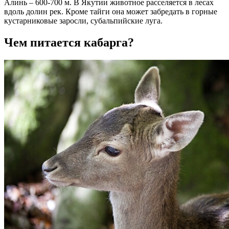
Алинь – 600-700 м. В Якутии животное расселяется в лесах
вдоль долин рек. Кроме тайги она может забредать в горные
кустарниковые заросли, субальпийские луга.
Чем питается кабарга?