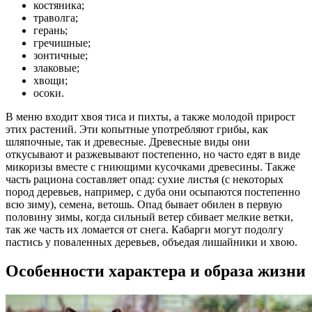
костяника;
траволга;
герань;
гречишные;
зонтичные;
злаковые;
хвощи;
осоки.
В меню входит хвоя тиса и пихты, а также молодой прирост
этих растений. Эти копытные употребляют грибы, как
шляпочные, так и древесные. Древесные виды они
откусывают и разжевывают постепенно, но часто едят в виде
микоризы вместе с гниющими кусочками древесины. Также
часть рациона составляет опад: сухие листья (с некоторых
пород деревьев, например, с дуба они осыпаются постепенно
всю зиму), семена, ветошь. Опад бывает обилен в первую
половину зимы, когда сильный ветер сбивает мелкие ветки,
так же часть их ломается от снега. Кабарги могут подолгу
пастись у поваленных деревьев, объедая лишайники и хвою.
Особенности характера и образа жизни