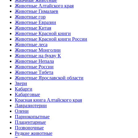
Жвачные животные
Животные Алтайского края
Животные Гималаев
Животные гор
Животные Евразии
Животные Китая
Животные Красной книги
Животные Красной книги России
Животные леса
Животные Монголии
Животные на букву К
Животные Непала
Животные России
Животные Тибета
Животные Ярославской области
Звери
Кабарги
Кабарговые
Красная книга Алтайского края
Лавразиотерии
Олени
Парнокопытные
Плацентарные
Позвоночные
Редкие животные