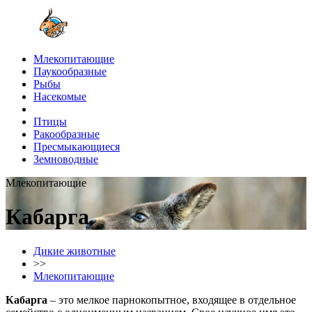
Млекопитающие
Паукообразные
Рыбы
Насекомые
Птицы
Ракообразные
Пресмыкающиеся
Земноводные
Млекопитающие
Кабарга
Дикие животные
>>
Млекопитающие
Кабарга
– это мелкое парнокопытное, входящее в отдельное