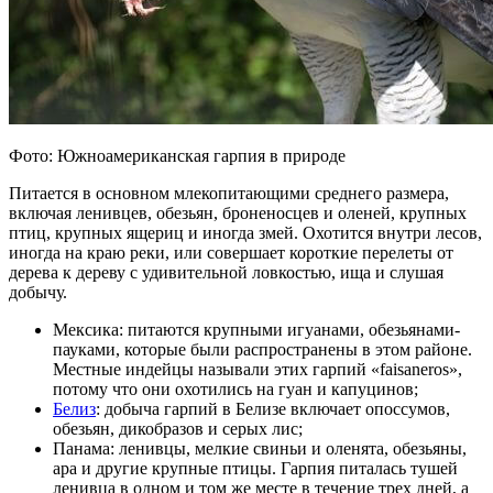
Фото: Южноамериканская гарпия в природе
Питается в основном млекопитающими среднего размера,
включая ленивцев, обезьян, броненосцев и оленей, крупных
птиц, крупных ящериц и иногда змей. Охотится внутри лесов,
иногда на краю реки, или совершает короткие перелеты от
дерева к дереву с удивительной ловкостью, ища и слушая
добычу.
Мексика: питаются крупными игуанами, обезьянами-
пауками, которые были распространены в этом районе.
Местные индейцы называли этих гарпий «faisaneros»,
потому что они охотились на гуан и капуцинов;
Белиз
: добыча гарпий в Белизе включает опоссумов,
обезьян, дикобразов и серых лис;
Панама: ленивцы, мелкие свиньи и оленята, обезьяны,
ара и другие крупные птицы. Гарпия питалась тушей
ленивца в одном и том же месте в течение трех дней, а