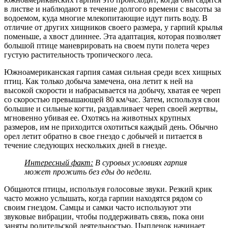
в листве и наблюдают в течение долгого времени с высоты за
водоемом, куда многие млекопитающие идут пить воду. В
отличие от других хищников своего размера, у гарпий крылья
поменьше, а хвост длиннее. Эта адаптация, которая позволяет
большой птице маневрировать на своем пути полета через
густую растительность тропического леса.
Южноамериканская гарпия самая сильная среди всех хищных
птиц. Как только добыча замечена, она летит к ней на
высокой скорости и набрасывается на добычу, хватая ее череп
со скоростью превышающей 80 км/час. Затем, используя свои
большие и сильные когти, раздавливает череп своей жертвы,
мгновенно убивая ее. Охотясь на животных крупных
размеров, им не приходится охотиться каждый день. Обычно
орел летит обратно в свое гнездо с добычей и питается в
течение следующих нескольких дней в гнезде.
Интересный факт:
В суровых условиях гарпия
может прожить без еды до недели.
Общаются птицы, используя голосовые звуки. Резкий крик
часто можно услышать, когда гарпии находятся рядом со
своим гнездом. Самцы и самки часто используют эти
звуковые вибрации, чтобы поддерживать связь, пока они
заняты родительской деятельностью. Цыпленок начинает