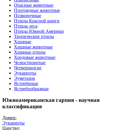
Опасные животные
Плотоядные животные
Позвоночные
Птицы Красной книги
Птицы леса
Птицы Южной Америки
Тропические птицы
Хищные
Хищные животные
Хищные птицы
Хордовые животные
Челюстноротые
Четвероногие
Эукариоты
Эуметазои
Ястребиные
Ястребообразные
Южноамериканская гарпия - научная
классификация
Домен:
Эукариоты
Царство: