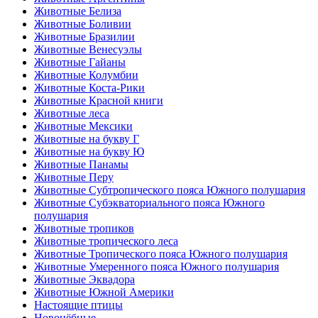
Животные Белиза
Животные Боливии
Животные Бразилии
Животные Венесуэлы
Животные Гайаны
Животные Колумбии
Животные Коста-Рики
Животные Красной книги
Животные леса
Животные Мексики
Животные на букву Г
Животные на букву Ю
Животные Панамы
Животные Перу
Животные Субтропического пояса Южного полушария
Животные Субэкваториального пояса Южного
полушария
Животные тропиков
Животные тропического леса
Животные Тропического пояса Южного полушария
Животные Умеренного пояса Южного полушария
Животные Эквадора
Животные Южной Америки
Настоящие птицы
Новонёбные