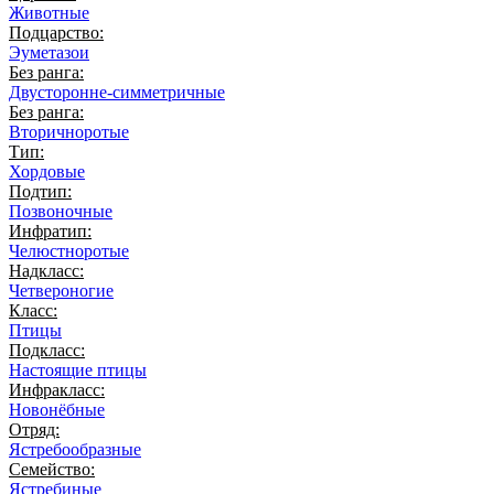
Животные
Подцарство:
Эуметазои
Без ранга:
Двусторонне-симметричные
Без ранга:
Вторичноротые
Тип:
Хордовые
Подтип:
Позвоночные
Инфратип:
Челюстноротые
Надкласс:
Четвероногие
Класс:
Птицы
Подкласс:
Настоящие птицы
Инфракласс:
Новонёбные
Отряд:
Ястребообразные
Семейство:
Ястребиные