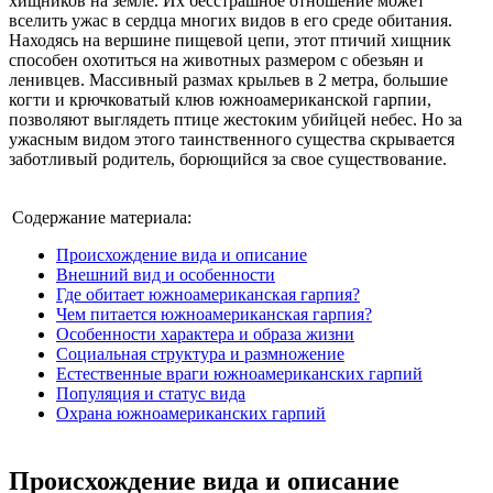
хищников на земле. Их бесстрашное отношение может
вселить ужас в сердца многих видов в его среде обитания.
Находясь на вершине пищевой цепи, этот птичий хищник
способен охотиться на животных размером с обезьян и
ленивцев. Массивный размах крыльев в 2 метра, большие
когти и крючковатый клюв южноамериканской гарпии,
позволяют выглядеть птице жестоким убийцей небес. Но за
ужасным видом этого таинственного существа скрывается
заботливый родитель, борющийся за свое существование.
Содержание материала:
Происхождение вида и описание
Внешний вид и особенности
Где обитает южноамериканская гарпия?
Чем питается южноамериканская гарпия?
Особенности характера и образа жизни
Социальная структура и размножение
Естественные враги южноамериканских гарпий
Популяция и статус вида
Охрана южноамериканских гарпий
Происхождение вида и описание