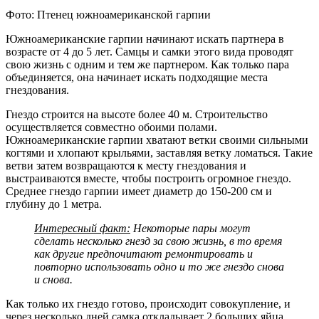
Фото: Птенец южноамериканской гарпии
Южноамериканские гарпии начинают искать партнера в
возрасте от 4 до 5 лет. Самцы и самки этого вида проводят
свою жизнь с одним и тем же партнером. Как только пара
объединяется, она начинает искать подходящие места
гнездования.
Гнездо строится на высоте более 40 м. Строительство
осуществляется совместно обоими полами.
Южноамериканские гарпии хватают ветки своими сильными
когтями и хлопают крыльями, заставляя ветку ломаться. Такие
ветви затем возвращаются к месту гнездования и
выстраиваются вместе, чтобы построить огромное гнездо.
Среднее гнездо гарпии имеет диаметр до 150-200 см и
глубину до 1 метра.
Интересный факт:
Некоторые пары могут
сделать несколько гнезд за свою жизнь, в то время
как другие предпочитают ремонтировать и
повторно использовать одно и то же гнездо снова
и снова.
Как только их гнездо готово, происходит совокупление, и
через несколько дней самка откладывает 2 больших яйца