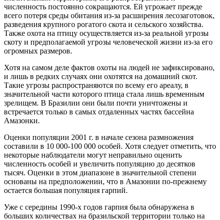
численность постоянно сокращаются. Ей угрожает прежде
всего потеря среды обитания из-за расширения лесозаготовок,
разведения крупного рогатого скота и сельского хозяйства.
Также охота на птицу осуществляется из-за реальной угрозы
скоту и предполагаемой угрозы человеческой жизни из-за его
огромных размеров.
Хотя на самом деле фактов охоты на людей не зафиксировано,
и лишь в редких случаях они охотятся на домашний скот.
Такие угрозы распространяются по всему его ареалу, в
значительной части которого птица стала лишь временным
зрелищем. В Бразилии они были почти уничтожены и
встречается только в самых отдаленных частях бассейна
Амазонки.
Оценки популяции 2001 г. в начале сезона размножения
составили в 10 000-100 000 особей. Хотя следует отметить, что
некоторые наблюдатели могут неправильно оценить
численность особей и увеличить популяцию до десятков
тысяч. Оценки в этом диапазоне в значительной степени
основаны на предположении, что в Амазонии по-прежнему
остается большая популяция гарпий.
Уже с середины 1990-х годов гарпия была обнаружена в
больших количествах на бразильской территории только на