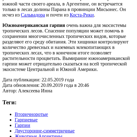
южной части своего ареала, в Аргентине, он встречается
только в лесах долины Парана в провинции Мисьонес. Он
исчез из
Сальвадора
и почти из
Коста-Рики
.
Южноамериканская гарпия
очень важна для экосистемы
тропических лесов. Спасение популяции может помочь в
сохранении многочисленных тропических видов, которые
разделяют его среду обитания. Эти хищники контролируют
количество древесных и наземных млекопитающих в
тропических лесах, что в конечном итоге позволяет
растительности процветать. Вымирание южноамериканской
гарпии может отрицательно сказаться на всей тропической
экосистеме Центральной и Южной Америки.
Дата публикации:
22.05.2019 года
Дата обновления:
20.09.2019 года в 20:46
Автор:
Алексеева Инна
Теги:
Вторичноротые
Гарпиевые
Гарпии
Двусторонне-симметричные
Животные Аргентины