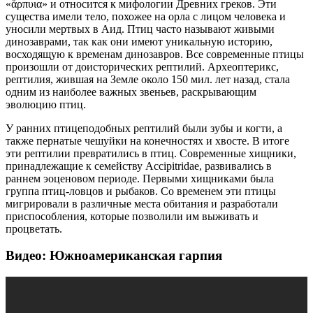
«ἅρπυια» и относится к мифологии Древних греков. Эти
существа имели тело, похожее на орла с лицом человека и
уносили мертвых в Аид. Птиц часто называют живыми
динозаврами, так как они имеют уникальную историю,
восходящую к временам динозавров. Все современные птицы
произошли от доисторических рептилий. Археоптерикс,
рептилия, жившая на Земле около 150 мил. лет назад, стала
одним из наиболее важных звеньев, раскрывающим
эволюцию птиц.
У ранних птицеподобных рептилий были зубы и когти, а
также пернатые чешуйки на конечностях и хвосте. В итоге
эти рептилии превратились в птиц. Современные хищники,
принадлежащие к семейству Accipitridae, развивались в
раннем эоценовом периоде. Первыми хищниками была
группа птиц-ловцов и рыбаков. Со временем эти птицы
мигрировали в различные места обитания и разработали
приспособления, которые позволили им выживать и
процветать.
Видео: Южноамериканская гарпия