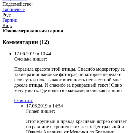
Подсемейство:
Гарпиевые
Род:
Гарпии
Вид:
Южноамериканская гарпия
Комментарии (
12
)
17.06.2019 в 10:44
Оленька
пишет:
Поразила красота этой птицы. Спасибо модератору за
такие разноплановые фотографии которые передают
всю суть и показывают внешность неизвестной мне
доселе птицы. И спасибо за прекрасный текст! Одно
хочу узнать. Где водится южноамериканская гарпия?
Ответить
17.06.2019 в 14:54
Frimen
пишет:
Этот крупный и правда красивый ястреб обитает
на равнине в тропических лесах Центральной и
Южной Америки, от Мексики до Бразилии.