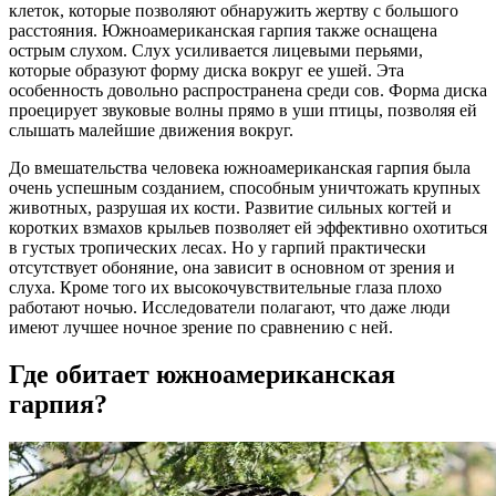
клеток, которые позволяют обнаружить жертву с большого
расстояния. Южноамериканская гарпия также оснащена
острым слухом. Слух усиливается лицевыми перьями,
которые образуют форму диска вокруг ее ушей. Эта
особенность довольно распространена среди сов. Форма диска
проецирует звуковые волны прямо в уши птицы, позволяя ей
слышать малейшие движения вокруг.
До вмешательства человека южноамериканская гарпия была
очень успешным созданием, способным уничтожать крупных
животных, разрушая их кости. Развитие сильных когтей и
коротких взмахов крыльев позволяет ей эффективно охотиться
в густых тропических лесах. Но у гарпий практически
отсутствует обоняние, она зависит в основном от зрения и
слуха. Кроме того их высокочувствительные глаза плохо
работают ночью. Исследователи полагают, что даже люди
имеют лучшее ночное зрение по сравнению с ней.
Где обитает южноамериканская
гарпия?