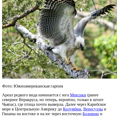
Фото: Южноамериканская гарпия
Ареал редкого вида начинается с юга
Мексики
(ранее
севернее Веракруса, но теперь, вероятно, только в штате
Чьяпас), где птица почти вымерла. Далее через Карибское
море в Центральную Америку до
Колумбии
,
Венесуэлы
и
Гвианы на востоке и на юг через восточную
Боливию
и