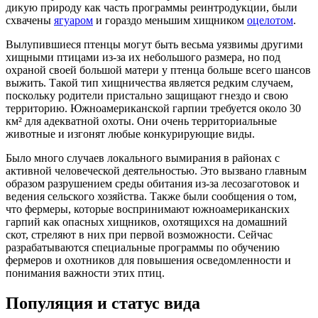
дикую природу как часть программы реинтродукции, были
схвачены
ягуаром
и гораздо меньшим хищником
оцелотом
.
Вылупившиеся птенцы могут быть весьма уязвимы другими
хищными птицами из-за их небольшого размера, но под
охраной своей большой матери у птенца больше всего шансов
выжить. Такой тип хищничества является редким случаем,
поскольку родители пристально защищают гнездо и свою
территорию. Южноамериканской гарпии требуется около 30
км² для адекватной охоты. Они очень территориальные
животные и изгонят любые конкурирующие виды.
Было много случаев локального вымирания в районах с
активной человеческой деятельностью. Это вызвано главным
образом разрушением среды обитания из-за лесозаготовок и
ведения сельского хозяйства. Также были сообщения о том,
что фермеры, которые воспринимают южноамериканских
гарпий как опасных хищников, охотящихся на домашний
скот, стреляют в них при первой возможности. Сейчас
разрабатываются специальные программы по обучению
фермеров и охотников для повышения осведомленности и
понимания важности этих птиц.
Популяция и статус вида