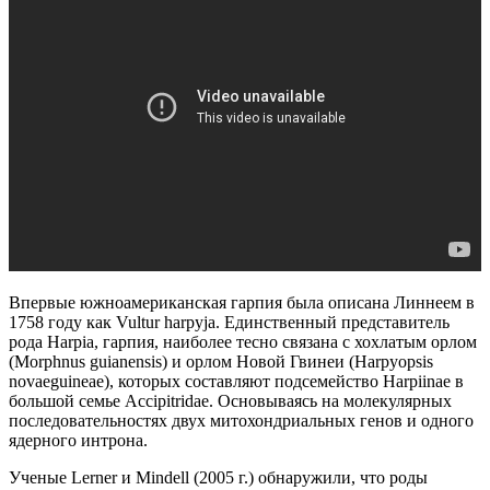
Впервые южноамериканская гарпия была описана Линнеем в
1758 году как Vultur harpyja. Единственный представитель
рода Harpia, гарпия, наиболее тесно связана с хохлатым орлом
(Morphnus guianensis) и орлом Новой Гвинеи (Harpyopsis
novaeguineae), которых составляют подсемейство Harpiinae в
большой семье Accipitridae. Основываясь на молекулярных
последовательностях двух митохондриальных генов и одного
ядерного интрона.
Ученые Lerner и Mindell (2005 г.) обнаружили, что роды