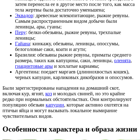
затем перенесла ее в другое место после того, как масса
тела жертвы была достаточно уменьшена;
Эквадор
: древесные млекопитающие, рыжие ревуны.
Самым распространенным видом добычи были
ленивцы, ары, гуаны;
Перу
: белки-обезьяны, рыжие ревуны, трехпалые
ленивцы;
Гайана
: кинкажу, обезьяны, ленивцы, опоссумы,
белоголовые саки, коати и агути;
Бразилия: обезьяны рыжие ревуны, приматы среднего
размера, таких как капуцины, саки, ленивцы,
оленята
,
гиацинтовые ары
и хохлатые кариамы;
Аргентина: поедает маргаев (длиннохвостых кошек),
черных капуцин, карликовых дикобразов и опоссумов.
Были зарегистрированы нападения на домашний скот,
включая кур, ягнят,
коз
и молодых свиней, но это крайне
редко при нормальных обстоятельствах. Они контролируют
популяцию обезьян
капуцин
, которые активно охотятся на
птичьи яйца и могут вызывать локальное вымирание
чувствительных видов.
Особенности характера и образа жизни