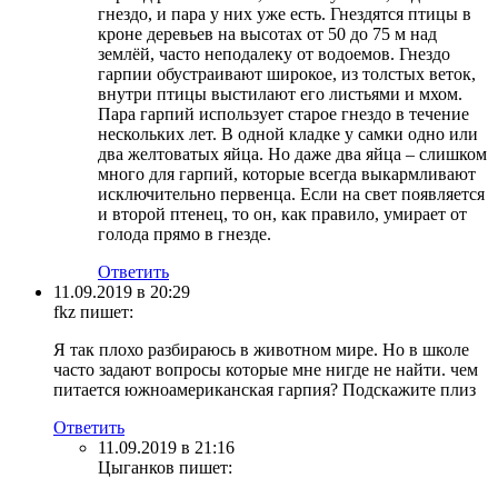
гнездо, и пара у них уже есть. Гнездятся птицы в
кроне деревьев на высотах от 50 до 75 м над
землёй, часто неподалеку от водоемов. Гнездо
гарпии обустраивают широкое, из толстых веток,
внутри птицы выстилают его листьями и мхом.
Пара гарпий использует старое гнездо в течение
нескольких лет. В одной кладке у самки одно или
два желтоватых яйца. Но даже два яйца – слишком
много для гарпий, которые всегда выкармливают
исключительно первенца. Если на свет появляется
и второй птенец, то он, как правило, умирает от
голода прямо в гнезде.
Ответить
11.09.2019 в 20:29
fkz
пишет:
Я так плохо разбираюсь в животном мире. Но в школе
часто задают вопросы которые мне нигде не найти. чем
питается южноамериканская гарпия? Подскажите плиз
Ответить
11.09.2019 в 21:16
Цыганков
пишет: