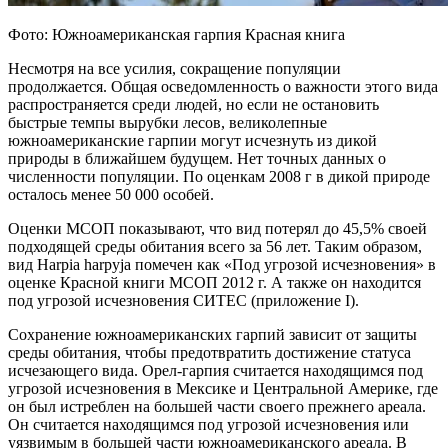
Фото: Южноамериканская гарпия Красная книга
Несмотря на все усилия, сокращение популяции
продолжается. Общая осведомленность о важности этого вида
распространяется среди людей, но если не остановить
быстрые темпы вырубки лесов, великолепные
южноамериканские гарпии могут исчезнуть из дикой
природы в ближайшем будущем. Нет точных данных о
численности популяции. По оценкам 2008 г в дикой природе
осталось менее 50 000 особей.
Оценки МСОП показывают, что вид потерял до 45,5% своей
подходящей среды обитания всего за 56 лет. Таким образом,
вид Harpia harpyja помечен как «Под угрозой исчезновения» в
оценке Красной книги МСОП 2012 г. А также он находится
под угрозой исчезновения СИТЕС (приложение I).
Сохранение южноамериканских гарпий зависит от защиты
среды обитания, чтобы предотвратить достижение статуса
исчезающего вида. Орел-гарпия считается находящимся под
угрозой исчезновения в Мексике и Центральной Америке, где
он был истреблен на большей части своего прежнего ареала.
Он считается находящимся под угрозой исчезновения или
уязвимым в большей части южноамериканского ареала. В