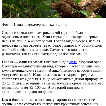
Фото: Птица южноамериканская гарпия
Самцы и самки южноамериканской гарпии обладают
одинаковым оперением. У них серые или сланцево-черные
перья на спине, а живот белый. Голова бледно-серая, черная
полоса на груди отделяет ее от белого живота. У обоих полов
двойной гребень на затылке. Самки этого вида легко
различимы, так как они растут вдвое больше самцов.
Гарпия — один из самых тяжелых видов
орла
. Морской орел
Стеллера — единственный вид, который растет больше, чем
южноамериканские гарпии. В дикой природе взрослые самки
могут весить до 8–10 кг, тогда как вес самцов в среднем
составляет от 4 до 5 кг. Птица может жить в дикой природе от
25 до 35 лет. Это одним из самых больших орлов на земле, его
длина достигает 85–105 см. Это второй вид после
филиппинских орлов по длине.
Как и большинства хищников, у гарпии исключительное
зрение. Глаза состоят из нескольких крошечных сенсорных