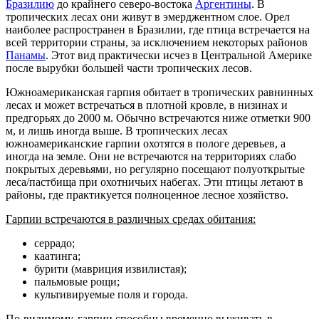
Бразилию
до крайнего северо-востока
Аргентины
. В
тропических лесах они живут в эмерджентном слое. Орел
наиболее распространен в Бразилии, где птица встречается на
всей территории страны, за исключением некоторых районов
Панамы
. Этот вид практически исчез в Центральной Америке
после вырубки большей части тропических лесов.
Южноамериканская гарпия обитает в тропических равнинных
лесах и может встречаться в плотной кровле, в низинах и
предгорьях до 2000 м. Обычно встречаются ниже отметки 900
м, и лишь иногда выше. В тропических лесах
южноамериканские гарпии охотятся в пологе деревьев, а
иногда на земле. Они не встречаются на территориях слабо
покрытых деревьями, но регулярно посещают полуоткрытые
леса/пастбища при охотничьих набегах. Эти птицы летают в
районы, где практикуется полноценное лесное хозяйство.
Гарпии встречаются в различных средах обитания:
серрадо;
каатинга;
бурити (мавриция извилистая);
пальмовые рощи;
культивируемые поля и города.
По-видимому, гарпии способны временно выживать в