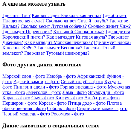
А еще вы можете узнать
Где спит Тля?
Как выглядит Байкальская нерпа?
Где обитает
Плащеносная акула?
Сколько живет Сизый голубь?
Где живет
Килька?
Сколько весит Луговая собачка?
Сколько живет Чиж?
Где зимует Перевозчик?
Кто такой Сороконожка?
Где водится
Королевский питон?
Как выглядит Китовая акула?
Где живет
Джейран?
Как выглядит Морская черепаха?
Где зимует Блоха?
Как спит Клёст?
Где зимует Веснянка?
Где спит Голый
землекоп?
Где живет Тутовый шелкопряд?
Фото других диких животных
Морской слон - фото
Изюбрь - фото
Африканский буйвол -
фото
Адский вампир - фото
Сизый голубь - фото
Кугуар -
фото
Пингвин адели - фото
Горная вискаша - фото
Мускусная
утка - фото
Змееголов - фото
Лама - фото
Ягуарунди - фото
Карась - фото
Сыч - фото
Кижуч - фото
Альбатрос - фото
Першерон - фото
Корсак - фото
Птица додо - фото
Плотва
обыкновенная - фото
Соболь - фото
Сирийский хомяк - фото
Черный медведь - фото
Росомаха - фото
Дикие животные в социальных сетях