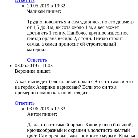
Ответить
29.05.2019 в 19:32
Чаликян
пишет:
Трудно поверить я и сам удивился, но его диаметр
от 1,5 до 3 м, высота около 1 м, а вес может
достигать 1 тонну. Наиболее крупное известное
гнездо орлана весило 2,7 тонн. Гнездо строит
самка, а самец приносит ей строительный
материал.
Ответить
03.06.2019 в 11:03
Вероника
пишет:
А как выглядит белоголовый орлан? Это тот самый что
на гербах Америки нарисован? Если это он то я
примерно помню как он выглядит.
Ответить
03.06.2019 в 17:33
Антон
пишет:
Да да это тот самый орлан. Клюв у него большой,
крючкообразный и окрашен в золотисто-жёлтый
цвет. Сам орел выглядит немного хмурым. Крылья