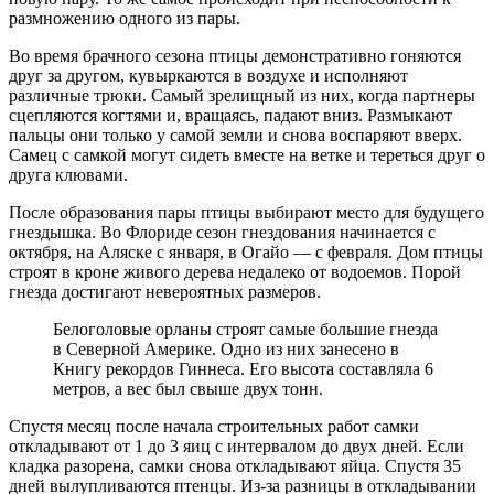
размножению одного из пары.
Во время брачного сезона птицы демонстративно гоняются
друг за другом, кувыркаются в воздухе и исполняют
различные трюки. Самый зрелищный из них, когда партнеры
сцепляются когтями и, вращаясь, падают вниз. Размыкают
пальцы они только у самой земли и снова воспаряют вверх.
Самец с самкой могут сидеть вместе на ветке и тереться друг о
друга клювами.
После образования пары птицы выбирают место для будущего
гнездышка. Во Флориде сезон гнездования начинается с
октября, на Аляске с января, в Огайо — с февраля. Дом птицы
строят в кроне живого дерева недалеко от водоемов. Порой
гнезда достигают невероятных размеров.
Белоголовые орланы строят самые большие гнезда
в Северной Америке. Одно из них занесено в
Книгу рекордов Гиннеса. Его высота составляла 6
метров, а вес был свыше двух тонн.
Спустя месяц после начала строительных работ самки
откладывают от 1 до 3 яиц с интервалом до двух дней. Если
кладка разорена, самки снова откладывают яйца. Спустя 35
дней вылупливаются птенцы. Из-за разницы в откладывании