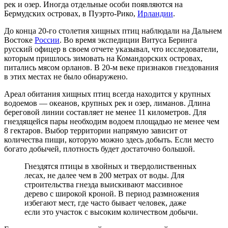
рек и озер. Иногда отдельные особи появляются на
Бермудских островах, в Пуэрто-Рико,
Ирландии
.
До конца 20-го столетия хищных птиц наблюдали на Дальнем
Востоке
России
. Во время экспедиции Витуса Беринга
русский офицер в своем отчете указывал, что исследователи,
которым пришлось зимовать на Командорских островах,
питались мясом орланов. В 20-м веке признаков гнездования
в этих местах не было обнаружено.
Ареал обитания хищных птиц всегда находится у крупных
водоемов — океанов, крупных рек и озер, лиманов. Длина
береговой линии составляет не менее 11 километров. Для
гнездящейся пары необходим водоем площадью не менее чем
8 гектаров. Выбор территории напрямую зависит от
количества пищи, которую можно здесь добыть. Если место
богато добычей, плотность будет достаточно большой.
Гнездятся птицы в хвойных и твердолиственных
лесах, не далее чем в 200 метрах от воды. Для
строительства гнезда выискивают массивное
дерево с широкой кроной. В период размножения
избегают мест, где часто бывает человек, даже
если это участок с высоким количеством добычи.