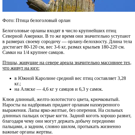
Фото: Птица белоголовый орлан
Белоголовые орланы входят в число крупнейших птиц
Северной Америки. В то же время они значительно уступают
в размерах своему сородичу — орлану-белохвосту. Длина тела
достигает 80-120 см, вес 3-6 кг, размах крыльев 180-220 см.
Самки на 1/4 крупнее самцов.
Птицы, живущие на севере ареала значительно массивнее тех,
что живут на юге:
в Южной Каролине средний вес птиц составляет 3,28
кг.;
на Аляске — 4,6 кг у самцов и 6,3 у самок.
Клюв длинный, желто-золотистого цвета, крючковатый.
Наросты на надбровьях придают орланам нахмуренного
выражения. Лапы ярко-желтые, без оперения. На сильных
длинных пальцах острые когти. Задний коготь хорошо развит,
благодаря чему они могут держать добычу передними
пальцами, а задним, словно шилом, протыкать жизненно
важные органы жертвы.