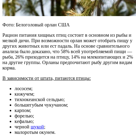
Фото: Белоголовый орлан США
Рацион питания хищных птиц состоит в основном из рыбы и
мелкой дичи. При возможности орлан может отобрать пищу у
других животных или ест падаль. На основе сравнительного
анализа было доказано, что 58% всей употребляемой пищи —
рыба, 26% приходится на птицу, 14% на млекопитающих и 2%
на другие группы. Орланы предпочитают рыбу другим видам
корма.
В зависимости от штата, питаются птицы:
лососем;
кижучем;
тихоокеанской сельдью;
большегубым чукучаном;
карпом;
форелью;
кефалью;
черной
щукой
;
малоротым окунем.