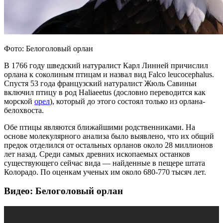
Фото: Белоголовый орлан
В 1766 году шведский натуралист Карл Линней причислил
орлана к соколиным птицам и назвал вид Falco leucocephalus.
Спустя 53 года французский натуралист Жюль Савиньи
включил птицу в род Haliaeetus (дословно переводится как
морской
орел
), который до этого состоял только из орлана-
белохвоста.
Обе птицы являются ближайшими родственниками. На
основе молекулярного анализа было выявлено, что их общий
предок отделился от остальных орланов около 28 миллионов
лет назад. Среди самых древних ископаемых останков
существующего сейчас вида — найденные в пещере штата
Колорадо. По оценкам ученых им около 680-770 тысяч лет.
Видео: Белоголовый орлан