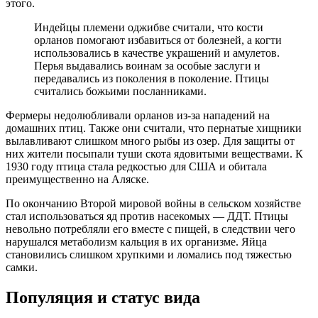
этого.
Индейцы племени оджибве считали, что кости
орланов помогают избавиться от болезней, а когти
использовались в качестве украшений и амулетов.
Перья выдавались воинам за особые заслуги и
передавались из поколения в поколение. Птицы
считались божьими посланниками.
Фермеры недолюбливали орланов из-за нападений на
домашних птиц. Также они считали, что пернатые хищники
вылавливают слишком много рыбы из озер. Для защиты от
них жители посыпали туши скота ядовитыми веществами. К
1930 году птица стала редкостью для США и обитала
преимущественно на Аляске.
По окончанию Второй мировой войны в сельском хозяйстве
стал использоваться яд против насекомых — ДДТ. Птицы
невольно потребляли его вместе с пищей, в следствии чего
нарушался метаболизм кальция в их организме. Яйца
становились слишком хрупкими и ломались под тяжестью
самки.
Популяция и статус вида