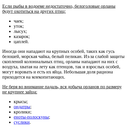
Если рыбы в водоеме недостаточно, белоголовые орланы
будут охотиться на других птиц:
чаек;
уток;
лысух;
казарок;
цаплей.
Иногда они нападают на крупных особей, таких как гусь
белошей, морская чайка, белый пеликан. Из-за слабой защиты
скоплений колониальных птиц, орланы нападают на них с
воздуха, хватая на лету как птенцов, так и взрослых особей,
могут воровать и есть их яйца. Небольшая доля рациона
приходится на млекопитающих.
Не беря во внимание падаль, вся добыча орланов по размеру
не крупнее зайца:
крысы;
ондатры
;
кролики;
еноты-полоскуны
;
суслики
.