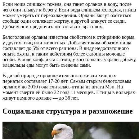
Если ноша слишком тяжела, она тянет орланов в воду, после
чего они плывут к берегу. Если вода слишком холодная, птица
может умереть от переохлаждения. Орланы могут охотиться
сообща: один отвлекает жертву, а другой атакует ее сзади.
Добычу они предпочитают заставать врасплох.
Белоголовые орланы известны свойством к отбиранию корма
у других птиц или животных. Добытая таким образом пища
составляет до 5% от всего рациона. В виду недостаточного
опыта охоты, к таким действиям более склонны молодые
особи. В ходе конфликта с теми, у кого орланы украли добычу,
владельцы еды могут быть съедены сами.
В дикой природе продолжительность жизни хищных
пернатых составляет 17-20 лет. Самым старым белоголовым
орланом до 2010 года считалась птица из штата Мэн. На
момент смерти ей было 32 года 11 месяцев. Птицы в вольерах
живут намного дольше — до 36 лет.
Социальная структура и размножение