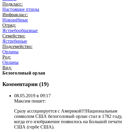
Подкласс:
Настоящие птицы
Инфракласс:
Новонёбные
Отряд:
Ястребообразные
Семейство:
Ястребиные
Подсемейство:
Орланы
Род:
Орланы
Вид:
Белоголовый орлан
Комментарии (
19
)
08.05.2019 в 09:17
Максим
пишет:
Сразу ассоциируется с Америкой!!!Национальным
символом США белоголовый орлан стал в 1782 году,
когда его изображение появилось на Большой печати
США (гербе США).