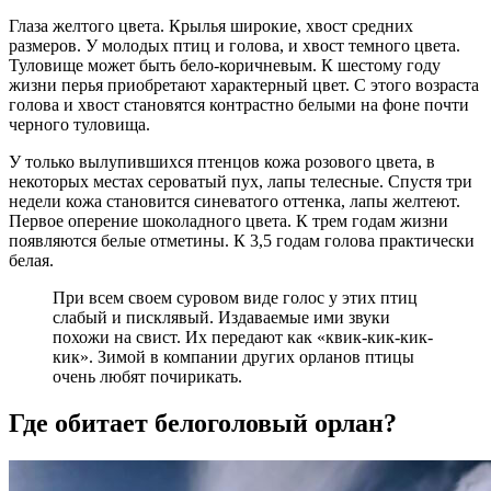
Глаза желтого цвета. Крылья широкие, хвост средних
размеров. У молодых птиц и голова, и хвост темного цвета.
Туловище может быть бело-коричневым. К шестому году
жизни перья приобретают характерный цвет. С этого возраста
голова и хвост становятся контрастно белыми на фоне почти
черного туловища.
У только вылупившихся птенцов кожа розового цвета, в
некоторых местах сероватый пух, лапы телесные. Спустя три
недели кожа становится синеватого оттенка, лапы желтеют.
Первое оперение шоколадного цвета. К трем годам жизни
появляются белые отметины. К 3,5 годам голова практически
белая.
При всем своем суровом виде голос у этих птиц
слабый и писклявый. Издаваемые ими звуки
похожи на свист. Их передают как «квик-кик-кик-
кик». Зимой в компании других орланов птицы
очень любят почирикать.
Где обитает белоголовый орлан?