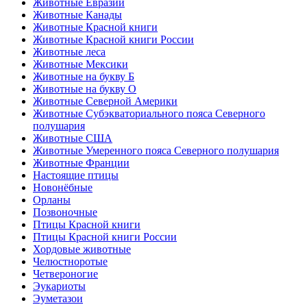
Животные Евразии
Животные Канады
Животные Красной книги
Животные Красной книги России
Животные леса
Животные Мексики
Животные на букву Б
Животные на букву О
Животные Северной Америки
Животные Субэкваториального пояса Северного
полушария
Животные США
Животные Умеренного пояса Северного полушария
Животные Франции
Настоящие птицы
Новонёбные
Орланы
Позвоночные
Птицы Красной книги
Птицы Красной книги России
Хордовые животные
Челюстноротые
Четвероногие
Эукариоты
Эуметазои