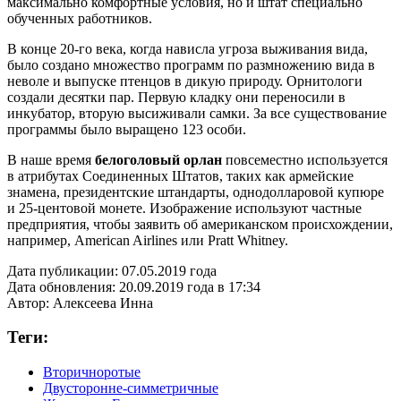
максимально комфортные условия, но и штат специально
обученных работников.
В конце 20-го века, когда нависла угроза выживания вида,
было создано множество программ по размножению вида в
неволе и выпуске птенцов в дикую природу. Орнитологи
создали десятки пар. Первую кладку они переносили в
инкубатор, вторую высиживали самки. За все существование
программы было выращено 123 особи.
В наше время
белоголовый орлан
повсеместно используется
в атрибутах Соединенных Штатов, таких как армейские
знамена, президентские штандарты, однодолларовой купюре
и 25-центовой монете. Изображение используют частные
предприятия, чтобы заявить об американском происхождении,
например, American Airlines или Pratt Whitney.
Дата публикации:
07.05.2019 года
Дата обновления:
20.09.2019 года в 17:34
Автор:
Алексеева Инна
Теги:
Вторичноротые
Двусторонне-симметричные