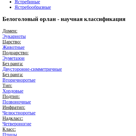
Ястребиные
Ястребообразные
Белоголовый орлан - научная классификация
Домен:
Эукариоты
Царство:
Животные
Подцарство:
Эуметазои
Без ранга:
Двусторонне-симметричные
Без ранга:
Вторичноротые
Тип:
Хордовые
Подтип:
Позвоночные
Инфратип:
Челюстноротые
Надкласс:
Четвероногие
Класс:
Птицы