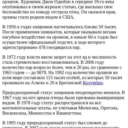
орланов. Художник Джон Одюбон в середине 19-го века
опубликовал в своем журнале статью, где высказал свое
беспокойство по поводу отстрела птиц. Он оказался прав,
орланы стали редким видом в США.
В 1950-х годах хищников насчитывалось близко 50 тысяч.
После применения химикатов, которые оказывали весьма
пагубное воздействие на орланов, в начале 60-х годов был
осуществлен официальный подсчет, в ходе которого
зарегистрировано 478 гнездящихся пар.
В 1972 году власти ввели запрет на этот яд и численность
стала стремительно восстанавливаться. В 2006 году
количество пар возросло более, чем в 20 раз, по сравнению с
1963 годом — до 9879. На 1992 год количество орланов во
всем мире составляло 115 тысяч особей, из которых 50 тысяч
проживало на Аляске и 20 в Британской
Колумбии
.
Природоохранный статус хищников неоднократно менялся. В
1967 году на юге ареала птицы были признаны вымирающим
видом. В 1978 году статус распространился на все
континентальные штаты, не учитывая Мичигана, Орегона,
Висконсина, Миннесоты и Вашингтона.
В 1995 году природоохранный статус был снижен до
уязвимого. В 2007 году после восстановления численности