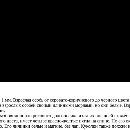
1 мм. Взрослая особь от серовато-коричневого до черного цвет
а взрослых особей своими длинными мордами, но они белые. Взр
ни;
зновидностью рисового долгоносика из-за их внешней схожести.
го цвета, имеет четыре красно-желтые пятна на спине. Но его ок
о. Его личинки белые и мягкие, без лап. Куколки также похожи