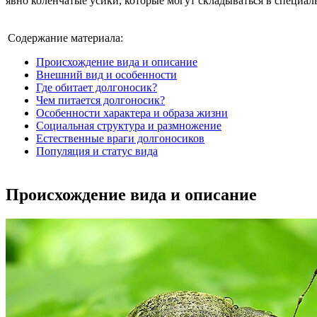
явно коленчатые усики, которые могут складываться в специал
Содержание материала:
Происхождение вида и описание
Внешний вид и особенности
Где обитает долгоносик?
Чем питается долгоносик?
Особенности характера и образа жизни
Социальная структура и размножение
Естественные враги долгоносиков
Популяция и статус вида
Происхождение вида и описание