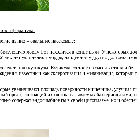
тов и форм тела:
ногие из них – овальные насекомые;
бразующую морду. Рот находится в конце рыла. У некоторых дол
 У них нет удлиненной морды, найденной у других долгоносиков
скелета или кутикулы. Кутикула состоит из смеси хитина и белк
ерждения, известный как склеротизация и меланизация, который
орые увеличивают площадь поверхности кишечника, улучшая пи
ный орган, состоящий из клеток, называемых бактериоцитами, 
олько содержат эндосимбионты в своей цитоплазме, но и обесп