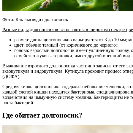
Фото: Как выглядит долгоносик
Разные виды долгоносиков встречаются в широком спектре цве
размер: длина долгоносиков варьируется от 3 до 10 мм; м
цвет: обычно темный (от коричневого до черного);
голова: взрослый долгоносик имеет удлиненную голову, о
семейство жуков – зерновки, имеет другой внешний вид.
Выживание взрослого долгоносика частично зависит от его экзо
экзокутикула и эндокутикула. Кутикула проходит процесс отв
(ДОФА).
Средняя кишка долгоносика содержит небольшие мешочки, кот
каждой слепой кишки находится бактериома, специализирован
воздействия на иммунную систему хозяина. Бактериоциты не т
роста бактерий.
Где обитает долгоносик?