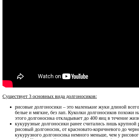
Существует 3 основных вида долгоносиков:
рисовые долгоносики – это маленькие жуки длиной всего 
белые и мягкие, без лап. Куколки долгоносиков похожи н
этого долгоносика откладывает до 400 яиц в течение жиз
кукурузные долгоносики ранее считались лишь крупной ра
рисовый долгоносик, от красновато-коричневого до черно
кукурузного долгоносика немного меньше, чем у рисовог