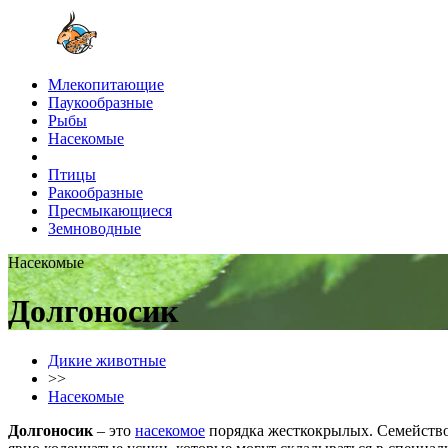
Млекопитающие
Паукообразные
Рыбы
Насекомые
Птицы
Ракообразные
Пресмыкающиеся
Земноводные
Насекомые
Долгоносик
Дикие животные
>>
Насекомые
Долгоносик
– это
насекомое
порядка жесткокрылых. Семейство 