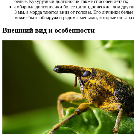
белые. Кукурузный долгоносик также способен летать;
амбарные долгоносики более цилиндрические, чем другие,
3 мм, а морда тянется вниз от головы. Его личинки белые
может быть обнаружен рядом с местами, которые он зарази
Внешний вид и особенности