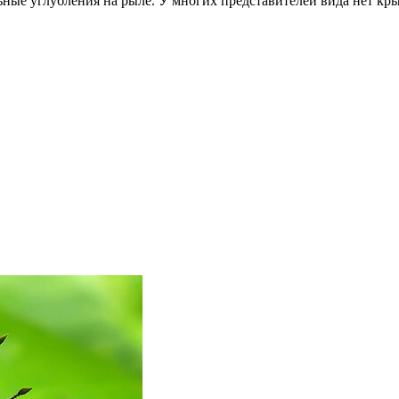
ьные углубления на рыле. У многих представителей вида нет кр