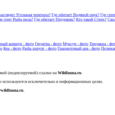
выглядит Угольная черепаха?
Где обитает Водяной паук?
Где спи
де спит Рыба пила?
Где обитает Прудовик?
Кто такой Стерх?
Ско
ный коршун - фото
Ондатра - фото
Муксун - фото
Тридакна - фо
то
Кеа - фото
Рыба хирург - фото
Гиацинтовый ара - фото
Пеликан
ямой (индексируемой) ссылки на
Wildfauna.ru
.
 и используются исключительно в информационных целях.
wildfauna.ru
.