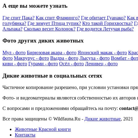
А еще вы можете узнать
Где спит Пака?
Как спит Фламинго?
Где обитает Гуанако?
Как 
голубянка?
Где зимует Птица тупик?
Кто такой Горихвостка?
Г
Альпака?
Сколько весит Колонок?
Где водится Летучая рыба?
Фото других диких животных
Мул - фото
Бирюзовая акара - фото
Японский макак - фото
Крас
фото
Макрурус - фото
Выдра - фото
Лысуха - фото
Вомбат - фо
киви - фото
Гурами - фото
Осёл - фото
Ленивец - фото
Дикие животные в социальных сетях
Частичное копирование разрешено, при условии установки пр
Фото- и видеоматериалы являются собственностью их авторов
С вопросами и предложениями обращайтесь на почту:
contact@
Все права защищены ©
Wildfauna.Ru
-
Дикие животные
,
2021
Животные Красной книги
Контакты