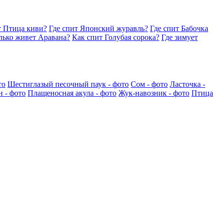
т Птица киви?
Где спит Японский журавль?
Где спит Бабочка
лько живет Аравана?
Как спит Голубая сорока?
Где зимует
то
Шестиглазый песочный паук - фото
Сом - фото
Ласточка -
 - фото
Плащеносная акула - фото
Жук-навозник - фото
Птица