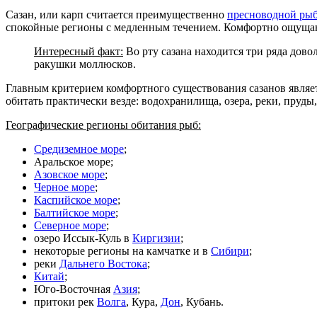
Сазан, или карп считается преимущественно
пресноводной ры
спокойные регионы с медленным течением. Комфортно ощущают се
Интересный факт:
Во рту сазана находится три ряда дов
ракушки моллюсков.
Главным критерием комфортного существования сазанов являет
обитать практически везде: водохранилища, озера, реки, пруды
Географические регионы обитания рыб:
Средиземное море
;
Аральское море;
Азовское море
;
Черное море
;
Каспийское море
;
Балтийское море
;
Северное море
;
озеро Иссык-Куль в
Киргизии
;
некоторые регионы на камчатке и в
Сибири
;
реки
Дальнего Востока
;
Китай
;
Юго-Восточная
Азия
;
притоки рек
Волга
, Кура,
Дон
, Кубань.