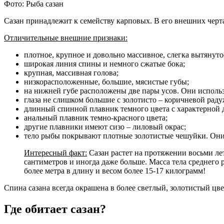
Фото: Рыба сазан
Сазан принадлежит к семейству карповых. В его внешних черта
Отличительные внешние признаки:
плотное, крупное и довольно массивное, слегка вытянуто
широкая линия спины и немного сжатые бока;
крупная, массивная голова;
низкорасположенные, большие, мясистые губы;
на нижней губе расположены две пары усов. Они исполь
глаза не слишком большие с золотисто – коричневой раду
длинный спинной плавник темного цвета с характерной 
анальный плавник темно-красного цвета;
другие плавники имеют сизо – лиловый окрас;
тело рыбы покрывают плотные золотистые чешуйки. Они
Интересный факт:
Сазан растет на протяжении восьми ле
сантиметров и иногда даже больше. Масса тела среднего 
более метра в длину и весом более 15-17 килограмм!
Спина сазана всегда окрашена в более светлый, золотистый цв
Где обитает сазан?