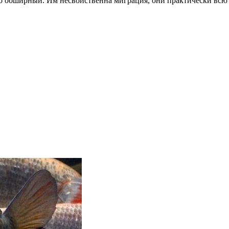
ьно обширный. Им несвойственна миграция, они практически всю 