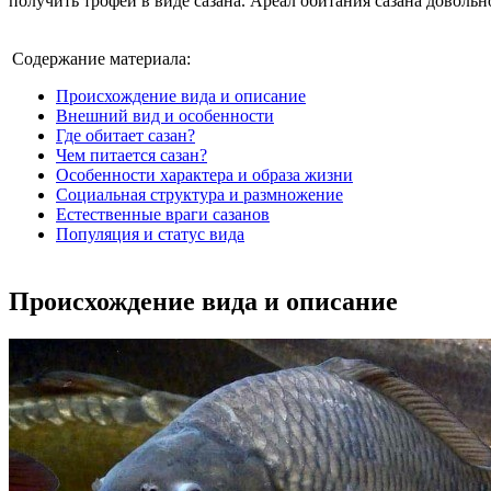
получить трофей в виде сазана. Ареал обитания сазана довол
Содержание материала:
Происхождение вида и описание
Внешний вид и особенности
Где обитает сазан?
Чем питается сазан?
Особенности характера и образа жизни
Социальная структура и размножение
Естественные враги сазанов
Популяция и статус вида
Происхождение вида и описание