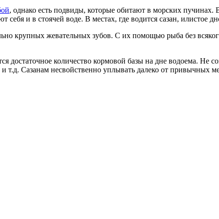
бой
, однако есть подвиды, которые обитают в морских пучинах.
бя и в стоячей воде. В местах, где водится сазан, илистое дно,
ольно крупных жевательных зубов. С их помощью рыба без всяког
ся достаточное количество кормовой базы на дне водоема. Не со
, и т.д. Сазанам несвойственно уплывать далеко от привычных м