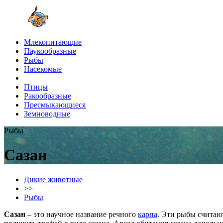
Млекопитающие
Паукообразные
Рыбы
Насекомые
Птицы
Ракообразные
Пресмыкающиеся
Земноводные
Рыбы
Сазан
Дикие животные
>>
Рыбы
Сазан
– это научное название речного
карпа
. Эти рыбы считаю