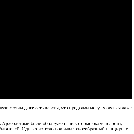
зи с этим даже есть версия, что предками могут являться даже
д. Археологами были обнаружены некоторые окаменелости,
итателей. Однако их тело покрывал своеобразный панцирь, у