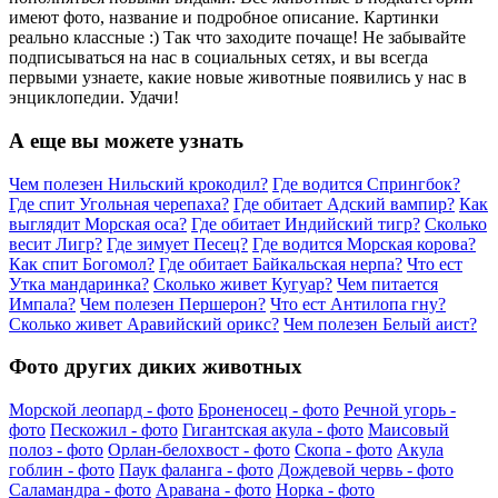
имеют фото, название и подробное описание. Картинки
реально классные :) Так что заходите почаще! Не забывайте
подписываться на нас в социальных сетях, и вы всегда
первыми узнаете, какие новые животные появились у нас в
энциклопедии. Удачи!
А еще вы можете узнать
Чем полезен Нильский крокодил?
Где водится Спрингбок?
Где спит Угольная черепаха?
Где обитает Адский вампир?
Как
выглядит Морская оса?
Где обитает Индийский тигр?
Сколько
весит Лигр?
Где зимует Песец?
Где водится Морская корова?
Как спит Богомол?
Где обитает Байкальская нерпа?
Что ест
Утка мандаринка?
Сколько живет Кугуар?
Чем питается
Импала?
Чем полезен Першерон?
Что ест Антилопа гну?
Сколько живет Аравийский орикс?
Чем полезен Белый аист?
Фото других диких животных
Морской леопард - фото
Броненосец - фото
Речной угорь -
фото
Пескожил - фото
Гигантская акула - фото
Маисовый
полоз - фото
Орлан-белохвост - фото
Скопа - фото
Акула
гоблин - фото
Паук фаланга - фото
Дождевой червь - фото
Саламандра - фото
Аравана - фото
Норка - фото