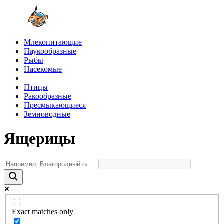
Млекопитающие
Паукообразные
Рыбы
Насекомые
Птицы
Ракообразные
Пресмыкающиеся
Земноводные
Ящерицы
Exact matches only