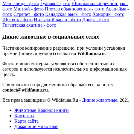
Мангалица - фото
Гуанако - фото
Широкопалый речной рак -
фото
Минтай - фото
Плотва обыкновенная - фото
Арапайма -
фото
Стрепет - фото
Канадская рысь - фото
Хонорик - фото
Щитень - фото
Нильский варан - фото
Дрофа - фото
Гигантская ахатина - фото
Дикие животные в социальных сетях
Частичное копирование разрешено, при условии установки
прямой (индексируемой) ссылки на
Wildfauna.ru
.
Фото- и видеоматериалы являются собственностью их
авторов и используются исключительно в информационных
целях.
С вопросами и предложениями обращайтесь на почту:
contact@wildfauna.ru
.
Все права защищены ©
Wildfauna.Ru
-
Дикие животные
,
2021
Животные Красной книги
Контакты
Карта сайта
Домашние животные