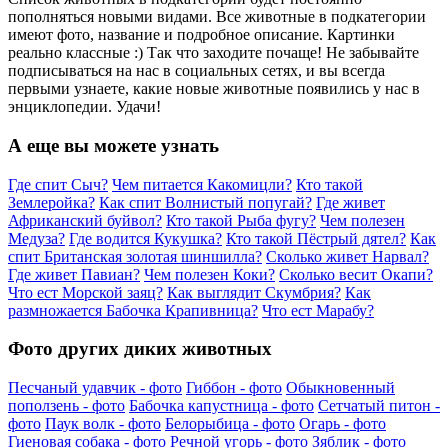
пополняться новыми видами. Все животные в подкатегории
имеют фото, название и подробное описание. Картинки
реально классные :) Так что заходите почаще! Не забывайте
подписываться на нас в социальных сетях, и вы всегда
первыми узнаете, какие новые животные появились у нас в
энциклопедии. Удачи!
А еще вы можете узнать
Где спит Сыч?
Чем питается Какомицли?
Кто такой
Землеройка?
Как спит Волнистый попугай?
Где живет
Африканский буйвол?
Кто такой Рыба фугу?
Чем полезен
Медуза?
Где водится Кукушка?
Кто такой Пёстрый дятел?
Как
спит Британская золотая шиншилла?
Сколько живет Нарвал?
Где живет Павиан?
Чем полезен Коки?
Сколько весит Окапи?
Что ест Морской заяц?
Как выглядит Скумбрия?
Как
размножается Бабочка Крапивница?
Что ест Марабу?
Фото других диких животных
Песчаный удавчик - фото
Гиббон - фото
Обыкновенный
поползень - фото
Бабочка капустница - фото
Сетчатый питон -
фото
Паук волк - фото
Белорыбица - фото
Огарь - фото
Гиеновая собака - фото
Речной угорь - фото
Зяблик - фото