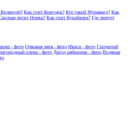
 Волкособ?
Как спит Конгони?
Кто такой Муравьед?
Как
Сколько весит Норка?
Как спит Кукабарра?
Где зимует
апир - фото
Очковая змея - фото
Иваси - фото
Глазчатый
лагородный олень - фото
Дрозд рябинник - фото
Водяная
то