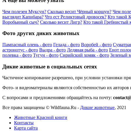
А еще вы можете узнать
Чем полезен Муксун?
Сколько весит Чёрный коршун?
Чем поле
выглядит Капибара?
Что ест Реликтовый дровосек?
Кто такой 
Воробьиный сыч?
Сколько весит Лигр?
Кто такой Гребнистый 
Фото других диких животных
Пампасный олень - фото
Гелада - фото
Воробей - фото
Суматран
астронотус - фото
Выдра - фото
Ледяная рыба - фото
Енот полос
полевка - фото
Тугун - фото
Сирийский хомяк - фото
Зеленый м
Дикие животные в социальных сетях
Частичное копирование разрешено, при условии установки пр
Фото- и видеоматериалы являются собственностью их авторов
С вопросами и предложениями обращайтесь на почту:
contact@
Все права защищены ©
Wildfauna.Ru
-
Дикие животные
,
2021
Животные Красной книги
Контакты
Карта сайта