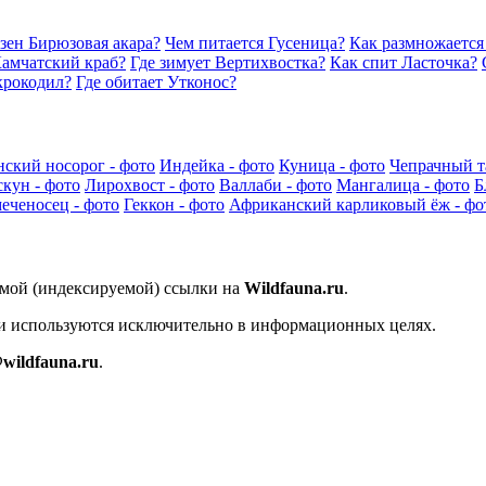
зен Бирюзовая акара?
Чем питается Гусеница?
Как размножается
Камчатский краб?
Где зимует Вертихвостка?
Как спит Ласточка?
крокодил?
Где обитает Утконос?
ский носорог - фото
Индейка - фото
Куница - фото
Чепрачный т
кун - фото
Лирохвост - фото
Валлаби - фото
Мангалица - фото
Б
еченосец - фото
Геккон - фото
Африканский карликовый ёж - фо
ямой (индексируемой) ссылки на
Wildfauna.ru
.
 и используются исключительно в информационных целях.
wildfauna.ru
.