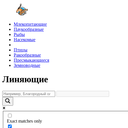
Млекопитающие
Паукообразные
Рыбы
Насекомые
Птицы
Ракообразные
Пресмыкающиеся
Земноводные
Линяющие
Exact matches only