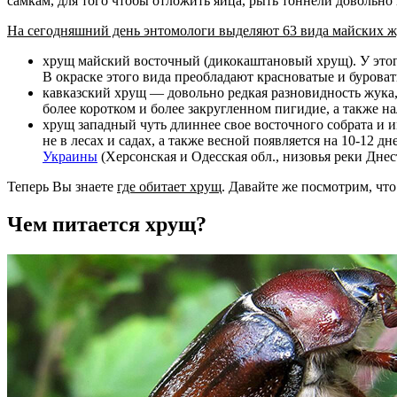
самкам, для того чтобы отложить яйца, рыть тоннели довольно
На сегодняшний день энтомологи выделяют 63 вида майских жу
хрущ майский восточный (дикокаштановый хрущ). У этого
В окраске этого вида преобладают красноватые и бурова
кавказский хрущ — довольно редкая разновидность жука,
более коротком и более закругленном пигидие, а также н
хрущ западный чуть длиннее свое восточного собрата и 
не в лесах и садах, а также весной появляется на 10-12 
Украины
(Херсонская и Одесская обл., низовья реки Днес
Теперь Вы знаете
где обитает хрущ
. Давайте же посмотрим, что
Чем питается хрущ?