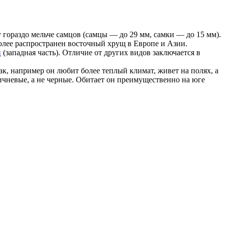
гораздо мельче самцов (самцы — до 29 мм, самки — до 15 мм).
более распространен восточный хрущ в Европе и Азии.
и
(западная часть). Отличие от других видов заключается в
к, например он любит более теплый климат, живет на полях, а
оричневые, а не черные. Обитает он преимущественно на юге