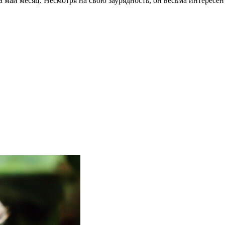
на май месяц. Несмотря на свою заурядность, он весьма интерес