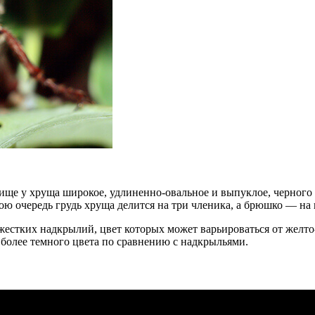
ще у хруща широкое, удлиненно-овальное и выпуклое, черного и
 очередь грудь хруща делится на три членика, а брюшко — на 
естких надкрылий, цвет которых может варьироваться от желто-
 более темного цвета по сравнению с надкрыльями.