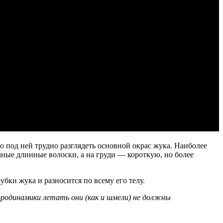
то под ней трудно разглядеть основной окрас жука. Наиболее
ные длинные волоски, а на груди — короткую, но более
ки жука и разносится по всему его телу.
эродинамики летать они (как и шмели) не должны