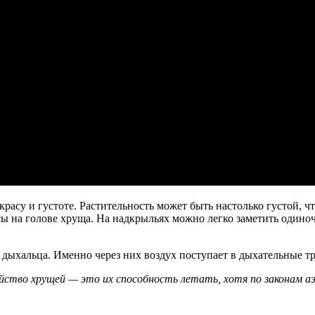
расу и густоте. Растительность может быть настолько густой, ч
ы на голове хруща. На надкрыльях можно легко заметить одиноч
хальца. Именно через них воздух поступает в дыхательные труб
йство хрущей — это их способность летать, хотя по законам а