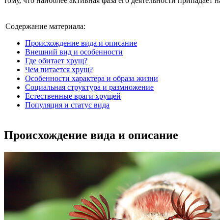
тому, что наиболее активная фаза его деятельности припадает 
Содержание материала:
Происхождение вида и описание
Внешний вид и особенности
Где обитает хрущ?
Чем питается хрущ?
Особенности характера и образа жизни
Социальная структура и размножение
Естественные враги хрущей
Популяция и статус вида
Происхождение вида и описание