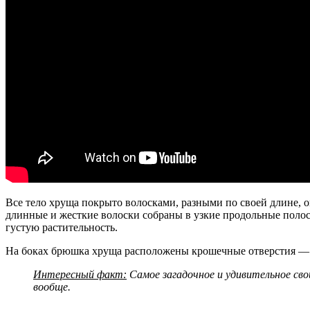
Все тело хруща покрыто волосками, разными по своей длине, ок
длинные и жесткие волоски собраны в узкие продольные полос
густую растительность.
На боках брюшка хруща расположены крошечные отверстия — ды
Интересный факт:
Самое загадочное и удивительное сво
вообще.