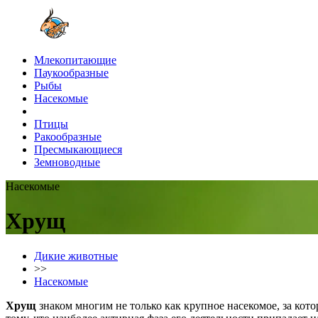
Млекопитающие
Паукообразные
Рыбы
Насекомые
Птицы
Ракообразные
Пресмыкающиеся
Земноводные
Насекомые
Хрущ
Дикие животные
>>
Насекомые
Хрущ
знаком многим не только как крупное насекомое, за кот