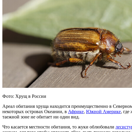
Фото: Хрущ в России
Ареал обитания хруща находится преимущественно в Северн
некоторых островах Океании, в
Африке
,
Южной Америке
, где
таежной зоне не обитает ни один вид.
Что касается местности обитания, то жуки облюбовали
лесист