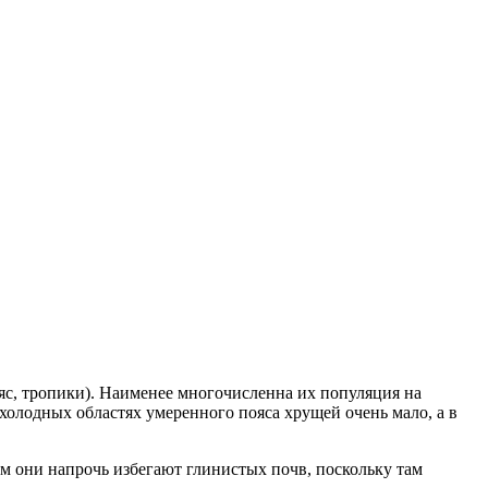
с, тропики). Наименее многочисленна их популяция на
 холодных областях умеренного пояса хрущей очень мало, а в
м они напрочь избегают глинистых почв, поскольку там