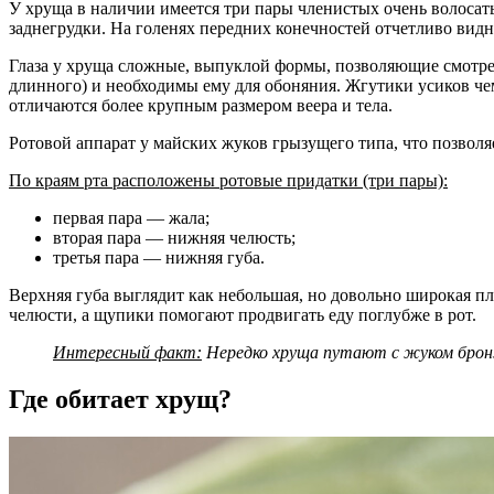
У хруща в наличии имеется три пары членистых очень волосатых
заднегрудки. На голенях передних конечностей отчетливо видн
Глаза у хруща сложные, выпуклой формы, позволяющие смотрет
длинного) и необходимы ему для обоняния. Жгутики усиков чем
отличаются более крупным размером веера и тела.
Ротовой аппарат у майских жуков грызущего типа, что позволя
По краям рта расположены ротовые придатки (три пары):
первая пара — жала;
вторая пара — нижняя челюсть;
третья пара — нижняя губа.
Верхняя губа выглядит как небольшая, но довольно широкая пл
челюсти, а щупики помогают продвигать еду поглубже в рот.
Интересный факт:
Нередко хруща путают с жуком бронзо
Где обитает хрущ?