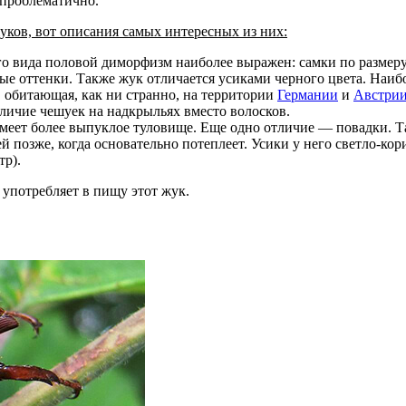
 проблематично.
ков, вот описания самых интересных из них:
 вида половой диморфизм наиболее выражен: самки по размеру 
тые оттенки. Также жук отличается усиками черного цвета. Наи
 обитающая, как ни странно, на территории
Германии
и
Австри
аличие чешуек на надкрыльях вместо волосков.
имеет более выпуклое туловище. Еще одно отличие — повадки. Та
дней позже, когда основательно потеплеет. Усики у него светло-к
тр).
 употребляет в пищу этот жук.