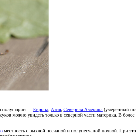
ом полушарии —
Европа
,
Азия
,
Северная Америка
(умеренный поя
 жуков можно увидеть только в северной части материка. В более
ую
местность с рыхлой песчаной и полупесчаной почвой. При это