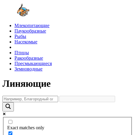
Млекопитающие
Паукообразные
Рыбы
Насекомые
Птицы
Ракообразные
Пресмыкающиеся
Земноводные
Линяющие
Exact matches only