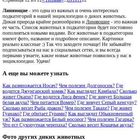
Линяющие
- это одна из важных и очень интересных
подкатегорий в нашей энциклопедии о диких животных.
Дикая природа крайне разнообразна и
Линяющие
- это важная
ее часть. Список животных в подкатегории будет постоянно
пополняться новыми видами. Все животные в подкатегории
имеют фото, название и подробное описание. Картинки
реально классные :) Так что заходите почаще! Не забывайте
подписываться на нас в социальных сетях, и вы всегда
первыми узнаете, какие новые животные появились у нас в
энциклопедии. Удачи!
А еще вы можете узнать
Как размножается Носач?
Чем полезен Долгоносик?
Где
водится Джунгарский хомяк?
Как выглядит Камбала?
Сколько
живет Окапи?
Где водится Лиса фенек?
Где зимует Большая
белая акула?
Чем питается Вомер?
Где зимует Серый кенгуру?
Сколько весит Рыба дракон?
Чем полезен Такахе?
Где живет
Гуанако?
Где обитает Гурами?
Как выглядит Обыкновенный
уж?
Как размножается Белый носорог?
Чем полезен Гагарка?
Что ест Сухопутная черепаха?
Сколько весит Кошачья акула?
Фото других диких животных