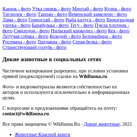
Канюк - фото
Утка свиязь - фото
Минтай - фото
Кулик - фото
Тигролев - фото
Тарпан - фото
Йеменский хамелеон - фото
Лама - фото
Горностай - фото
Рыба калуга - фото
Виноградная
улитка - фото
Барабулька - фото
Тегу - фото
Пчела плотник -
фото
Смилодон - фото
Нильский крокодил - фото
Кеа - фото
Летучая собака - фото
Козодой - фото
Белорыбица - фото
Росомаха - фото
Тридакна - фото
Серая белка - фото
Странствующий голубь - фото
Дикие животные в социальных сетях
Частичное копирование разрешено, при условии установки
прямой (индексируемой) ссылки на
Wildfauna.ru
.
Фото- и видеоматериалы являются собственностью их
авторов и используются исключительно в информационных
целях.
С вопросами и предложениями обращайтесь на почту:
contact@wildfauna.ru
.
Все права защищены ©
Wildfauna.Ru
-
Дикие животные
,
2021
Животные Красной книги