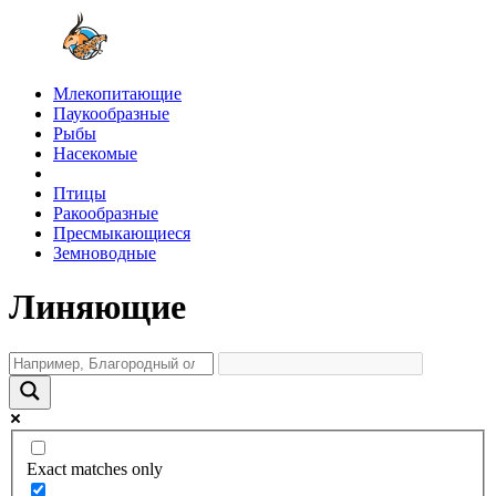
Млекопитающие
Паукообразные
Рыбы
Насекомые
Птицы
Ракообразные
Пресмыкающиеся
Земноводные
Линяющие
Exact matches only