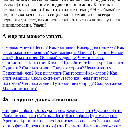
имеют фото, название и подробное описание. Картинки
реально классные :) Так что заходите почаще! Не забывайте
подписываться на нас в социальных сетях, и вы всегда
первыми узнаете, какие новые животные появились у нас в
энциклопедии. Удачи!
А еще вы можете узнать
Сколько живет Щегол?
Как выглядит Комар долгоножка?
Как
размножается Овсянка?
Как выглядит Чайка?
Где спит Белый
тигр?
Чем полезен Очковый медведь?
Чем питается
Свиристель?
Как спит Клуша?
Где обитает Бык тур?
Где спит
Сурикат?
Сколько живет Голубая сорока?
Чем питается
Пещерный лев?
Как выглядит Пантеровый хамелеон?
Как
спит Квакша?
Сколько живет Ласточка?
Чем питается
Богомол?
Сколько живет Тутовый шелкопряд?
Сколько живет
Малый пингвин?
Фото других диких животных
Стерлядь - фото
Опоссум - фото
Беркут - фото
Суслик - фото
Рыба пила - фото
Сайгак - фото
Лигр - фото
Гурами - фото
Аргиопа Брюнниха - фото
Болотная сова - фото
Зеркальный
карп - фото
Буревестник - фото
Глазчатый астронотус - фото