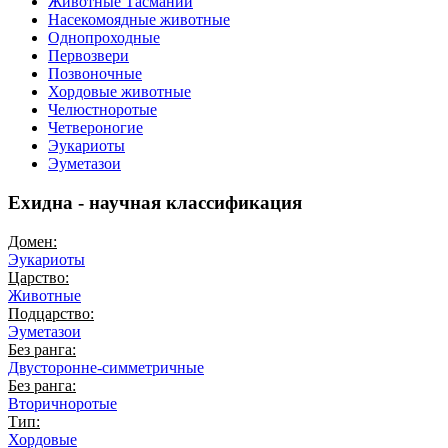
Животные Тасмании
Насекомоядные животные
Однопроходные
Первозвери
Позвоночные
Хордовые животные
Челюстноротые
Четвероногие
Эукариоты
Эуметазои
Ехидна - научная классификация
Домен:
Эукариоты
Царство:
Животные
Подцарство:
Эуметазои
Без ранга:
Двусторонне-симметричные
Без ранга:
Вторичноротые
Тип:
Хордовые