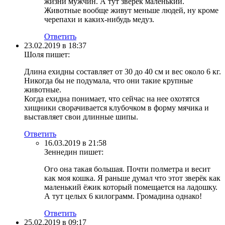
жизни мужчин. А тут зверёк маленький.
Животные вообще живут меньше людей, ну кроме
черепахи и каких-нибудь медуз.
Ответить
23.02.2019 в 18:37
Шоля
пишет:
Длина ехидны составляет от 30 до 40 см и вес около 6 кг.
Никогда бы не подумала, что они такие крупные
животные.
Когда ехидна понимает, что сейчас на нее охотятся
хищники сворачивается клубочком в форму мячика и
выставляет свои длинные шипы.
Ответить
16.03.2019 в 21:58
Зеннедин
пишет:
Ого она такая большая. Почти полметра и весит
как моя кошка. Я раньше думал что этот зверёк как
маленький ёжик который помещается на ладошку.
А тут целых 6 килограмм. Громадина однако!
Ответить
25.02.2019 в 09:17