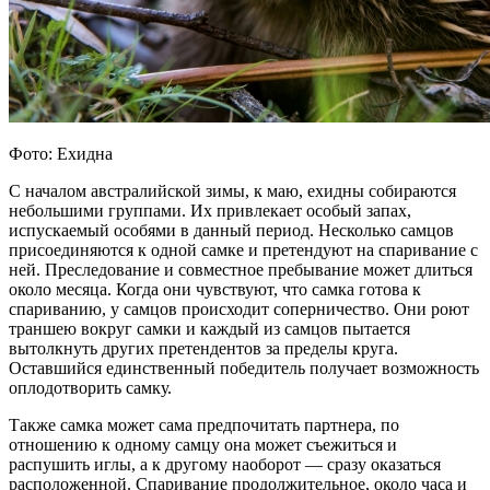
Фото: Ехидна
С началом австралийской зимы, к маю, ехидны собираются
небольшими группами. Их привлекает особый запах,
испускаемый особями в данный период. Несколько самцов
присоединяются к одной самке и претендуют на спаривание с
ней. Преследование и совместное пребывание может длиться
около месяца. Когда они чувствуют, что самка готова к
спариванию, у самцов происходит соперничество. Они роют
траншею вокруг самки и каждый из самцов пытается
вытолкнуть других претендентов за пределы круга.
Оставшийся единственный победитель получает возможность
оплодотворить самку.
Также самка может сама предпочитать партнера, по
отношению к одному самцу она может съежиться и
распушить иглы, а к другому наоборот — сразу оказаться
расположенной. Спаривание продолжительное, около часа и