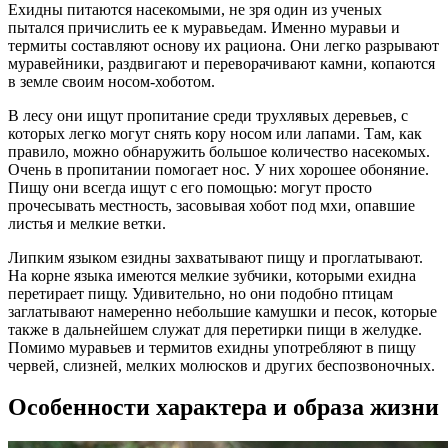
Ехидны питаются насекомыми, не зря один из ученых
пытался причислить ее к муравьедам. Именно муравьи и
термиты составляют основу их рациона. Они легко разрывают
муравейники, раздвигают и переворачивают камни, копаются
в земле своим носом-хоботом.
В лесу они ищут пропитание среди трухлявых деревьев, с
которых легко могут снять кору носом или лапами. Там, как
правило, можно обнаружить большое количество насекомых.
Очень в пропитании помогает нос. У них хорошее обоняние.
Пищу они всегда ищут с его помощью: могут просто
прочесывать местность, засовывая хобот под мхи, опавшие
листья и мелкие ветки.
Липким языком езидны захватывают пищу и проглатывают.
На корне языка имеются мелкие зубчики, которыми ехидна
перетирает пищу. Удивительно, но они подобно птицам
заглатывают намеренно небольшие камушки и песок, которые
также в дальнейшем служат для перетирки пищи в желудке.
Помимо муравьев и термитов ехидны употребляют в пищу
червей, слизней, мелких молюсков и других беспозвоночных.
Особенности характера и образа жизни