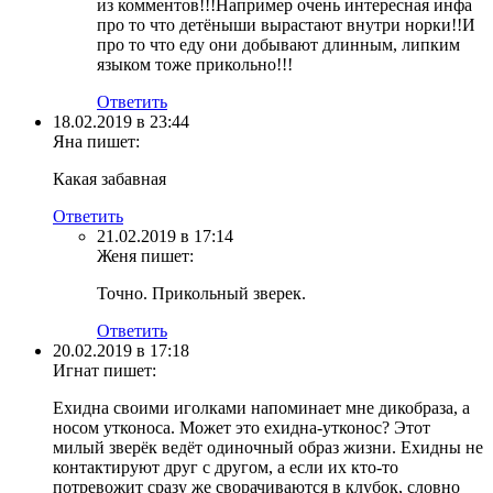
из комментов!!!Например очень интересная инфа
про то что детёныши вырастают внутри норки!!И
про то что еду они добывают длинным, липким
языком тоже прикольно!!!
Ответить
18.02.2019 в 23:44
Яна
пишет:
Какая забавная
Ответить
21.02.2019 в 17:14
Женя
пишет:
Точно. Прикольный зверек.
Ответить
20.02.2019 в 17:18
Игнат
пишет:
Ехидна своими иголками напоминает мне дикобраза, а
носом утконоса. Может это ехидна-утконос? Этот
милый зверёк ведёт одиночный образ жизни. Ехидны не
контактируют друг с другом, а если их кто-то
потревожит сразу же сворачиваются в клубок, словно