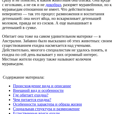
сразу и не понятно, к каким животным она близка. Она вроде
с иголками, а не еж и не
дикобраз
, разоряет муравейники, но к
муравьедам отношения не имеет. Что действительно
невероятно — так это процесс размножения и воспитания
детенышей: она несет яйца, но вскармливает детенышей
молоком, правда не из сосков. А еще вынашивает в
детенышей в сумке.
Обитает она тоже на самом удивительном материке — в
Австралии. Забавно было высказано об этих животных: своим
существованием ехидна насмехается над учеными.
Действительно, многого специалистам не удалось понять, и
ехидна по сей день вызывает у них огромный интерес.
Местные жители ехидну также называют колючим
муравьедом.
Содержание материала:
Происхождение вида и описание
Внешний вид и особенности
Где обитает ехидна?
Чем питается ехидна?
Особенности характера и образа жизни
Социальная структура и размножение
Естественные враги ехидн