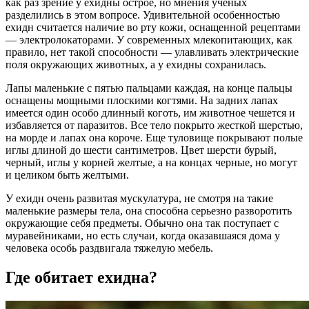
как раз зрение у ехидны острое, но мнения ученых
разделились в этом вопросе. Удивительной особенностью
ехидн считается наличие во рту кожи, оснащенной рецептами
— электролокаторами. У современных млекопитающих, как
правило, нет такой способности — улавливать электрические
поля окружающих животных, а у ехидны сохранилась.
Лапы маленькие с пятью пальцами каждая, на конце пальцы
оснащены мощными плоскими когтями. На задних лапах
имеется один особо длинный коготь, им животное чешется и
избавляется от паразитов. Все тело покрыто жесткой шерстью,
на морде и лапах она короче. Еще туловище покрывают полые
иглы длиной до шести сантиметров. Цвет шерсти бурый,
черный, иглы у корней желтые, а на концах черные, но могут
и целиком быть желтыми.
У ехидн очень развитая мускулатура, не смотря на такие
маленькие размеры тела, она способна серьезно разворотить
окружающие себя предметы. Обычно она так поступает с
муравейниками, но есть случаи, когда оказавшаяся дома у
человека особь раздвигала тяжелую мебель.
Где обитает ехидна?