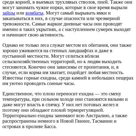
среди корней, в выемках трухлявых стволов, пней. Также они
могут занимать чужие норки, которые в свое время вырыли
зайцы
или
вомбаты
. Могут самый вырывать ямки и
закапываться в них, в случае опасности или чрезмерной
тревожности. Самые жаркие дневные часы они проводят
именно в таких укрытиях, а с наступлением сумерек выходят
и начинают свою активность.
Однако не только леса служат местом их обитания, они также
хорошо уживаются на степных ландшафтах и даже в
пустынной местности. Могут селиться вблизи
сельскохозяйственных территорий, но к людям выходить
стесняются. Конечно они зависимы от пропитания, и, в
случае, если корма им хватает, подойдет любая местность.
Известны горные ехидны, среди камней в небольших пещерах
им уютно проводить сонные часы.
Единственное, что плохо переносит ехидна — это смену
температуры, при сильном холоде они становятся вялыми и
даже могут впасть в спячку. У них нет потовых желез и
поэтому они обладают плохой терморегуляцией.
Территориально ехидны занимают всю Австралию, а также
распространены немного в Новой Гвинее, Тасмании и
островах в проливе Басса.