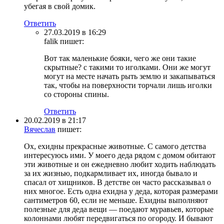
убегая в свой домик.
Ответить
27.03.2019 в 16:29
falik
пишет:
Вот так маленькие бояки, чего же они такие
скрытные? с такими то иголками. Они же могут
могут на месте начать рыть землю и закапываться
так, чтобы на поверхности торчали лишь иголки
со стороны спины.
Ответить
20.02.2019 в 21:17
Вячеслав
пишет:
Ох, ехидны прекрасные животные. С самого детства
интересуюсь ими. У моего деда рядом с домом обитают
эти животные и он ежедневно любит ходить наблюдать
за их жизнью, подкармливает их, иногда бывало и
спасал от хищников. В детстве он часто рассказывал о
них многое. Есть одна ехидна у деда, которая размерами
сантиметров 60, если не меньше. Ехидны выполняют
полезные для деда вещи — поедают муравьев, которые
колоннами любят передвигаться по огороду. И бывают