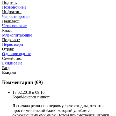
Подтип:
Позвоночные
Инфратип:
Челюстноротые
Надкласс:
Четвероногие
Класс:
Млекопитающие
Подкласс:
Первозвери
Отряд:
Однопроходные
Семейство:
Ехидновые
Вид:
Ехидна
Комментарии (
69
)
18.02.2019 в 09:16
БоряМоисеев
пишет:
Я сначала решил по первому фото ехидны, что это
просто миленький ёжик, который улыбается
окружающему ему миру. Потом присмотрелся, иголки