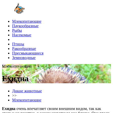
Млекопитающие
Паукообразные
Рыбы
Насекомые
Птицы
Ракообразные
Пресмыкающиеся
Земноводные
Млекопитающие
Ехидна
Дикие животные
>>
Млекопитающие
Ехидна
очень впечатляет своим внешним видом, так как