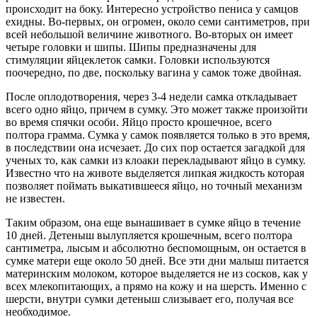
происходит на боку. Интересно устройство пениса у самцов
ехидны. Во-первых, он огромен, около семи сантиметров, при
всей небольшой величине животного. Во-вторых он имеет
четыре головки и шипы. Шипы предназначены для
стимуляции яйцеклеток самки. Головки используются
поочередно, по две, поскольку вагина у самок тоже двойная.
После оплодотворения, через 3-4 недели самка откладывает
всего одно яйцо, причем в сумку. Это может также произойти
во время спячки особи. Яйцо просто крошечное, всего
полтора грамма. Сумка у самок появляется только в это время,
в последствии она исчезает. До сих пор остается загадкой для
ученых то, как самки из клоаки перекладывают яйцо в сумку.
Известно что на животе выделяется липкая жидкость которая
позволяет поймать выкатившееся яйцо, но точный механизм
не известен.
Таким образом, она еще вынашивает в сумке яйцо в течение
10 дней. Детеныш вылупляется крошечным, всего полтора
сантиметра, лысым и абсолютно беспомощным, он остается в
сумке матери еще около 50 дней. Все эти дни малыш питается
материнским молоком, которое выделяется не из сосков, как у
всех млекопитающих, а прямо на кожу и на шерсть. Именно с
шерсти, внутри сумки детеныш слизывает его, получая все
необходимое.