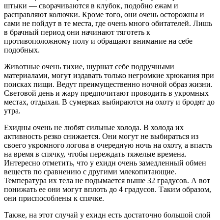
штыки — сворачиваются в клубок, подобно ежам и
расправляют колючки. Кроме того, они очень осторожны и
сами не пойдут в те места, где очень много обитателей. Лишь
в брачный период они начинают тяготеть к
противоположному полу и обращают внимание на себе
подобных.
Животные очень тихие, шуршат себе подручными
материалами, могут издавать только негромкие хрюкания при
поисках пищи. Ведут преимущественно ночной образ жизни.
Световой день и жару предпочитают проводить в укромных
местах, отдыхая. В сумерках выбираются на охоту и бродят до
утра.
Ехидны очень не любят сильные холода. В холода их
активность резко снижается. Они могут не выбираться из
своего укромного логова в очередную ночь на охоту, а впасть
на время в спячку, чтобы переждать тяжелые времена.
Интересно отметить, что у ехидн очень замедленный обмен
веществ по сравнению с другими млекопитающие.
Температура их тела не подымается выше 32 градусов. А вот
понижать ее они могут вплоть до 4 градусов. Таким образом,
они приспособлены к спячке.
Также, на этот случай у ехидн есть достаточно большой слой