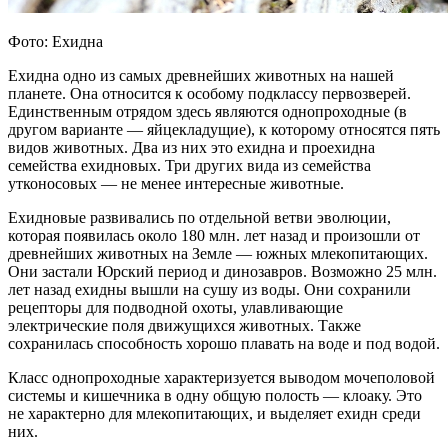
Фото: Ехидна
Ехидна одно из самых древнейших животных на нашей
планете. Она относится к особому подклассу первозверей.
Единственным отрядом здесь являются однопроходные (в
другом варианте — яйцекладущие), к которому относятся пять
видов животных. Два из них это ехидна и проехидна
семейства ехидновых. Три других вида из семейства
утконосовых — не менее интересные животные.
Ехидновые развивались по отдельной ветви эволюции,
которая появилась около 180 млн. лет назад и произошли от
древнейших животных на Земле — южных млекопитающих.
Они застали Юрский период и динозавров. Возможно 25 млн.
лет назад ехидны вышли на сушу из воды. Они сохранили
рецепторы для подводной охоты, улавливающие
электрические поля движущихся животных. Также
сохранилась способность хорошо плавать на воде и под водой.
Класс однопроходные характеризуется выводом мочеполовой
системы и кишечника в одну общую полость — клоаку. Это
не характерно для млекопитающих, и выделяет ехидн среди
них.