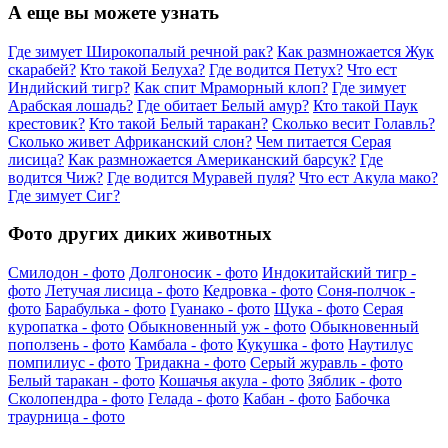
А еще вы можете узнать
Где зимует Широкопалый речной рак?
Как размножается Жук
скарабей?
Кто такой Белуха?
Где водится Петух?
Что ест
Индийский тигр?
Как спит Мраморный клоп?
Где зимует
Арабская лошадь?
Где обитает Белый амур?
Кто такой Паук
крестовик?
Кто такой Белый таракан?
Сколько весит Голавль?
Сколько живет Африканский слон?
Чем питается Серая
лисица?
Как размножается Американский барсук?
Где
водится Чиж?
Где водится Муравей пуля?
Что ест Акула мако?
Где зимует Сиг?
Фото других диких животных
Смилодон - фото
Долгоносик - фото
Индокитайский тигр -
фото
Летучая лисица - фото
Кедровка - фото
Соня-полчок -
фото
Барабулька - фото
Гуанако - фото
Щука - фото
Серая
куропатка - фото
Обыкновенный уж - фото
Обыкновенный
поползень - фото
Камбала - фото
Кукушка - фото
Наутилус
помпилиус - фото
Тридакна - фото
Серый журавль - фото
Белый таракан - фото
Кошачья акула - фото
Зяблик - фото
Сколопендра - фото
Гелада - фото
Кабан - фото
Бабочка
траурница - фото