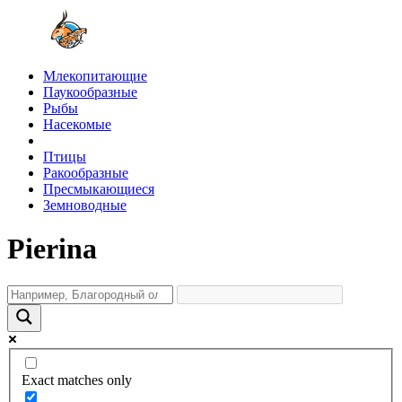
Млекопитающие
Паукообразные
Рыбы
Насекомые
Птицы
Ракообразные
Пресмыкающиеся
Земноводные
Pierina
Exact matches only