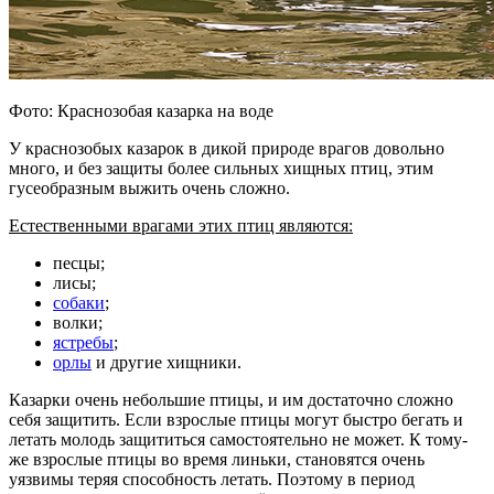
Фото: Краснозобая казарка на воде
У краснозобых казарок в дикой природе врагов довольно
много, и без защиты более сильных хищных птиц, этим
гусеобразным выжить очень сложно.
Естественными врагами этих птиц являются:
песцы;
лисы;
собаки
;
волки;
ястребы
;
орлы
и другие хищники.
Казарки очень небольшие птицы, и им достаточно сложно
себя защитить. Если взрослые птицы могут быстро бегать и
летать молодь защититься самостоятельно не может. К тому-
же взрослые птицы во время линьки, становятся очень
уязвимы теряя способность летать. Поэтому в период