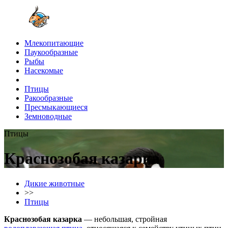
Млекопитающие
Паукообразные
Рыбы
Насекомые
Птицы
Ракообразные
Пресмыкающиеся
Земноводные
Птицы
Краснозобая казарка
Дикие животные
>>
Птицы
Краснозобая казарка
— небольшая, стройная