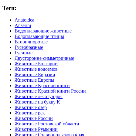
Теги:
Anatoidea
Anserini
Водоплавающие животные
Водоплавающие птицы
Вторичноротые
Гусеобразные
Гусиные
Двусторонне-симметричные
Животные Болгарии
Животные водоемов
Животные Евразии
Животные Европы
Животные Красной книги
Животные Красной книги России
Животные лесотундры
Животные на букву К
Животные озер
Животные рек
Животные России
Животные Ростовской области
Животные Румынии
Животные Ставропольского края