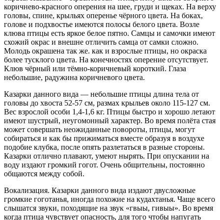
коричнево-красного оперения на шее, груди и щеках. На верху
головы, спине, крыльях оперенье чёрного цвета. На боках,
голове и подхвостье имеются полосы белого цвета. Возле
клюва птицы есть яркое белое пятно. Самцы и самочки имеют
схожий окрас и внешне отличить самца от самки сложно.
Молодь окрашена так же. как и взрослые птицы, но окраска
более тусклого цвета. На конечностях оперение отсутствует.
Клюв чёрный или тёмно-коричневый короткий. Глаза
небольшие, радужина коричневого цвета.
Казарки данного вида — небольшие птицы длина тела от
головы до хвоста 52-57 см, размах крыльев около 115-127 см.
Вес взрослой особи 1,4-1,6 кг. Птицы быстро и хорошо летают
имеют шустрый, неугомонный характер. Во время полёта стая
может совершать неожиданные повороты, птицы, могут
собираться и как бы прижиматься вместе образуя в воздухе
подобие клубка, после опять разлетаться в разные стороны.
Казарки отлично плавают, умеют нырять. При опускании на
воду издают громкий гогот. Очень общительны, постоянно
общаются между собой.
Вокализация. Казарки данного вида издают двусложные
громкие гоготанья, иногда похожие на кудахтанья. Чаще всего
слышатся звуки, походящие на звук «гвыы, гивыы». Во время
когда птица чувствует опасность, для того чтобы напугать