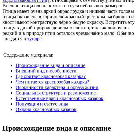
водоплавающая птица
, относящаяся к семейству утиных птиц.
Внешне птица очень похожа на гуся небольших размеров.
Птица имеет очень яркий окрас грудка и нижняя часть головы
птицы окрашена в коричнево-красный цвет, крылья брюшко и
хвост имеют контрастную чёрно-белую окраску. Встретить эту
птицу в дикой природе довольно сложно, так как вид очень
редкий и в природе птиц осталось чрезвычайно мало. Обычно
гнездятся в
тундре
.
Содержание материала:
Происхождение вида и описание
Внешний вид и особенности
Где обитает краснозобая казарка?
Чем питается краснозобая казарка?
Особенности характера и образа жизни
Социальная структура и размножение
Естественные враги краснозобых казарок
Популяция и статус вида
Охрана краснозобых казарок
Происхождение вида и описание