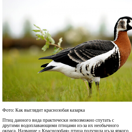
Фото: Как выглядит краснозобая казарка
Птиц данного вида практически невозможно спутать с
другими водоплавающими птицами из-за их необычного
окраса. Название » Краснозобая» птица получила из-за яркого