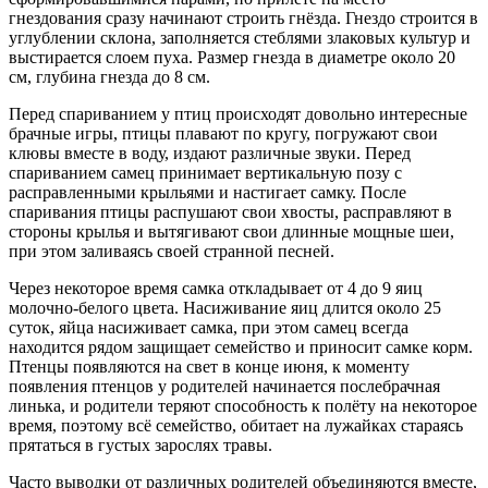
гнездования сразу начинают строить гнёзда. Гнездо строится в
углублении склона, заполняется стеблями злаковых культур и
выстирается слоем пуха. Размер гнезда в диаметре около 20
см, глубина гнезда до 8 см.
Перед спариванием у птиц происходят довольно интересные
брачные игры, птицы плавают по кругу, погружают свои
клювы вместе в воду, издают различные звуки. Перед
спариванием самец принимает вертикальную позу с
расправленными крыльями и настигает самку. После
спаривания птицы распушают свои хвосты, расправляют в
стороны крылья и вытягивают свои длинные мощные шеи,
при этом заливаясь своей странной песней.
Через некоторое время самка откладывает от 4 до 9 яиц
молочно-белого цвета. Насиживание яиц длится около 25
суток, яйца насиживает самка, при этом самец всегда
находится рядом защищает семейство и приносит самке корм.
Птенцы появляются на свет в конце июня, к моменту
появления птенцов у родителей начинается послебрачная
линька, и родители теряют способность к полёту на некоторое
время, поэтому всё семейство, обитает на лужайках стараясь
прятаться в густых зарослях травы.
Часто выводки от различных родителей объединяются вместе,