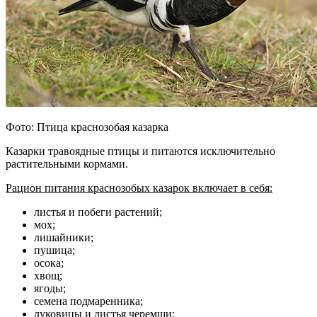
Фото: Птица краснозобая казарка
Казарки травоядные птицы и питаются исключительно
растительными кормами.
Рацион питания краснозобых казарок включает в себя:
листья и побеги растений;
мох;
лишайники;
пушица;
осока;
хвощ;
ягоды;
семена подмаренника;
луковицы и листья черемши;