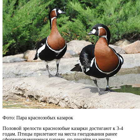
Фото: Пара краснозобых казарок
Половой зрелости краснозобые казарки достигают к 3-4
годам. Птицы прилетают на места гнездования ранее
сформировавшимися парами, по прилёте на место