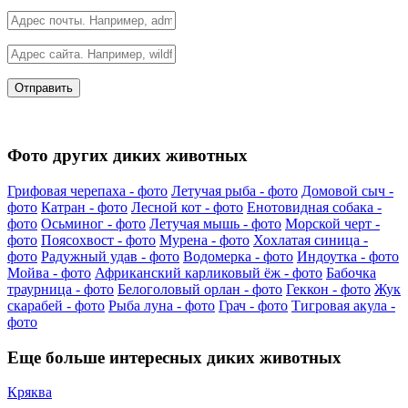
Фото других диких животных
Грифовая черепаха - фото
Летучая рыба - фото
Домовой сыч -
фото
Катран - фото
Лесной кот - фото
Енотовидная собака -
фото
Осьминог - фото
Летучая мышь - фото
Морской черт -
фото
Поясохвост - фото
Мурена - фото
Хохлатая синица -
фото
Радужный удав - фото
Водомерка - фото
Индоутка - фото
Мойва - фото
Африканский карликовый ёж - фото
Бабочка
траурница - фото
Белоголовый орлан - фото
Геккон - фото
Жук
скарабей - фото
Рыба луна - фото
Грач - фото
Тигровая акула -
фото
Еще больше интересных диких животных
Кряква