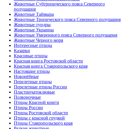
Животные Субтропического пояса Северного
полушария
Животные Таймыра
Животные Тропического пояса Северного полушария
Животные тундры
Животные Украины
Животные Умеренного пояса Северного полушария
Животные Черного моря
Интересные птицы
Казарки
Красивые птицы
Красная книга Ростовской области
Красная книга Ставропольского края
Настоящие птицы
Новонёбные
Перелетные птицы
Перелетные птицы России
Пластинчатоклювые
Позвоночные
Птицы Красной книги
Птицы России
Птицы Ростовской области
Птицы с красной грудкой
Птицы Ставропольского края
Редкие животные