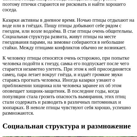
поэтому птички стараются не рисковать и найти хорошего
соседа.
Казарки активны в дневное время. Ночью птицы отдыхают на
воде или в гнёздах. Пищу птицы добывают себе рядом с
гнездом, или возле водоёма. В стае птицы очень общительны.
Социальная структура развита, живут птицы на месте
гнездования парами, на зимовке собираются в небольшие
стайки. Между птицами конфликтов обычно не возникает.
К человеку птицы относятся очень осторожно, при попытке
человека подойти к гнезду, самка его подпускает после чего
старается незаметно улететь. При этом к ней присоединяется
самец, пара летает вокруг гнёзда, и издаёт громкие звуки
стараясь прогнать человека. Иногда казарки узнают о
приближении хищника или человека заранее их об этом
оповещает хищник-защитник. В последние годы, когда
популяции стала грозить опасность вымирания, этих птиц
стали содержать и разводить в различных питомниках и
зоопарках. В неволе птицы чувствуют себя хорошо, успешно
размножаются.
Социальная структура и размножение