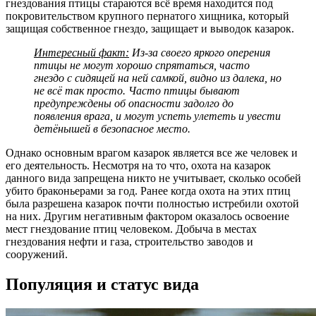
гнездования птицы стараются всё время находится под
покровительством крупного пернатого хищника, который
защищая собственное гнездо, защищает и выводок казарок.
Интересный факт:
Из-за своего яркого оперения
птицы не могут хорошо спрятаться, часто
гнездо с сидящей на ней самкой, видно из далека, но
не всё так просто. Часто птицы бывают
предупреждены об опасности задолго до
появления врага, и могут успеть улететь и увести
детёнышей в безопасное место.
Однако основным врагом казарок является все же человек и
его деятельность. Несмотря на то что, охота на казарок
данного вида запрещена никто не учитывает, сколько особей
убито браконьерами за год. Ранее когда охота на этих птиц
была разрешена казарок почти полностью истребили охотой
на них. Другим негативным фактором оказалось освоение
мест гнездование птиц человеком. Добыча в местах
гнездования нефти и газа, строительство заводов и
сооружений.
Популяция и статус вида