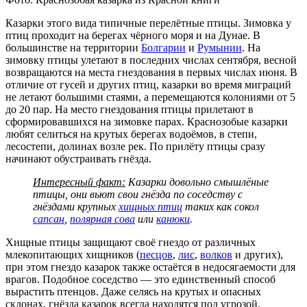
Казарки этого вида типичные перелётные птицы. Зимовка у
птиц проходит на берегах чёрного моря и на Дунае. В
большинстве на территории
Болгарии
и
Румынии
. На
зимовку птицы улетают в последних числах сентября, весной
возвращаются на места гнездования в первых числах июня. В
отличие от гусей и других птиц, казарки во время миграций
не летают большими стаями, а перемещаются колониями от 5
до 20 пар. На место гнездования птицы прилетают в
сформировавшихся на зимовке парах. Краснозобые казарки
любят селиться на крутых берегах водоёмов, в степи,
лесостепи, долинах возле рек. По прилёту птицы сразу
начинают обустраивать гнёзда.
Интересный факт:
Казарки довольно смышлёные
птицы, они вьют свои гнёзда по соседству с
гнёздами крупных
хищных птиц
таких как сокол
сапсан
,
полярная сова
или
канюки
.
Хищные птицы защищают своё гнездо от различных
млекопитающих хищников (
песцов
,
лис
,
волков
и других),
при этом гнездо казарок также остаётся в недосягаемости для
врагов. Подобное соседство — это единственный способ
вырастить птенцов. Даже селясь на крутых и опасных
склонах, гнёзда казарок всегда находятся под угрозой,