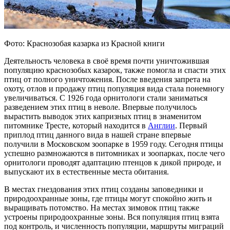
Фото: Краснозобая казарка из Красной книги
Деятельность человека в своё время почти уничтожившая
популяцию краснозобых казарок, также помогла и спасти этих
птиц от полного уничтожения. После введения запрета на
охоту, отлов и продажу птиц популяция вида стала понемногу
увеличиваться. С 1926 года орнитологи стали заниматься
разведением этих птиц в неволе. Впервые получилось
вырастить выводок этих капризных птиц в знаменитом
питомнике Тресте, который находится в
Англии
. Первый
приплод птиц данного вида в нашей стране впервые
получили в Московском зоопарке в 1959 году. Сегодня птицы
успешно размножаются в питомниках и зоопарках, после чего
орнитологи проводят адаптацию птенцов к дикой природе, и
выпускают их в естественные места обитания.
В местах гнездования этих птиц созданы заповедники и
природоохранные зоны, где птицы могут спокойно жить и
выращивать потомство. На местах зимовок птиц также
устроены природоохранные зоны. Вся популяция птиц взята
под контроль, и численность популяции, маршруты миграций