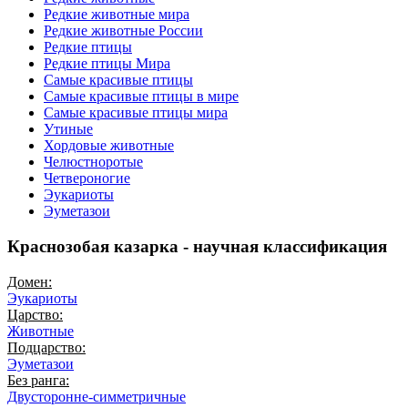
Редкие животные мира
Редкие животные России
Редкие птицы
Редкие птицы Мира
Самые красивые птицы
Самые красивые птицы в мире
Самые красивые птицы мира
Утиные
Хордовые животные
Челюстноротые
Четвероногие
Эукариоты
Эуметазои
Краснозобая казарка - научная классификация
Домен:
Эукариоты
Царство:
Животные
Подцарство:
Эуметазои
Без ранга:
Двусторонне-симметричные