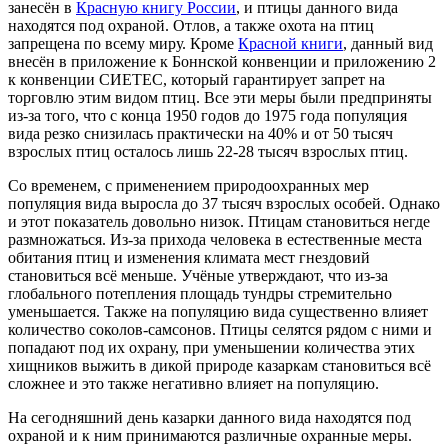
занесён в
Красную книгу России
, и птицы данного вида
находятся под охраной. Отлов, а также охота на птиц
запрещена по всему миру. Кроме
Красной книги
, данный вид
внесён в приложение к Боннской конвенции и приложению 2
к конвенции СИЕТЕС, который гарантирует запрет на
торговлю этим видом птиц. Все эти меры были предприняты
из-за того, что с конца 1950 годов до 1975 года популяция
вида резко снизилась практически на 40% и от 50 тысяч
взрослых птиц осталось лишь 22-28 тысяч взрослых птиц.
Со временем, с применением природоохранных мер
популяция вида выросла до 37 тысяч взрослых особей. Однако
и этот показатель довольно низок. Птицам становиться негде
размножаться. Из-за прихода человека в естественные места
обитания птиц и изменения климата мест гнездовий
становиться всё меньше. Учёные утверждают, что из-за
глобального потепления площадь тундры стремительно
уменьшается. Также на популяцию вида существенно влияет
количество соколов-самсонов. Птицы селятся рядом с ними и
попадают под их охрану, при уменьшении количества этих
хищников выжить в дикой природе казаркам становиться всё
сложнее и это также негативно влияет на популяцию.
На сегодняшний день казарки данного вида находятся под
охраной и к ним принимаются различные охранные меры.