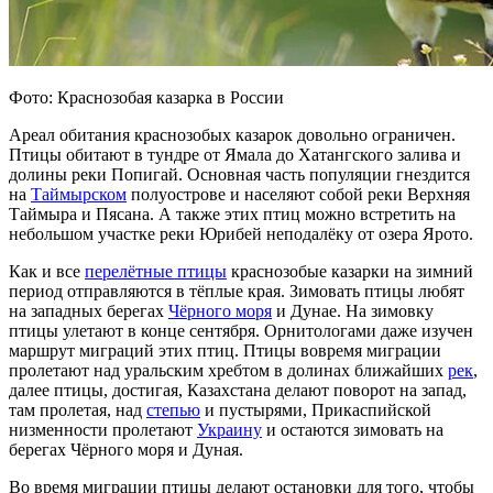
Фото: Краснозобая казарка в России
Ареал обитания краснозобых казарок довольно ограничен.
Птицы обитают в тундре от Ямала до Хатангского залива и
долины реки Попигай. Основная часть популяции гнездится
на
Таймырском
полуострове и населяют собой реки Верхняя
Таймыра и Пясана. А также этих птиц можно встретить на
небольшом участке реки Юрибей неподалёку от озера Ярото.
Как и все
перелётные птицы
краснозобые казарки на зимний
период отправляются в тёплые края. Зимовать птицы любят
на западных берегах
Чёрного моря
и Дунае. На зимовку
птицы улетают в конце сентября. Орнитологами даже изучен
маршрут миграций этих птиц. Птицы вовремя миграции
пролетают над уральским хребтом в долинах ближайших
рек
,
далее птицы, достигая, Казахстана делают поворот на запад,
там пролетая, над
степью
и пустырями, Прикаспийской
низменности пролетают
Украину
и остаются зимовать на
берегах Чёрного моря и Дуная.
Во время миграции птицы делают остановки для того, чтобы