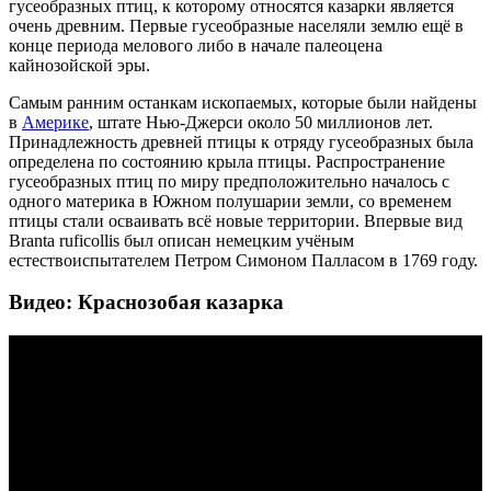
гусеобразных птиц, к которому относятся казарки является
очень древним. Первые гусеобразные населяли землю ещё в
конце периода мелового либо в начале палеоцена
кайнозойской эры.
Самым ранним останкам ископаемых, которые были найдены
в
Америке
, штате Нью-Джерси около 50 миллионов лет.
Принадлежность древней птицы к отряду гусеобразных была
определена по состоянию крыла птицы. Распространение
гусеобразных птиц по миру предположительно началось с
одного материка в Южном полушарии земли, со временем
птицы стали осваивать всё новые территории. Впервые вид
Branta ruficollis был описан немецким учёным
естествоиспытателем Петром Симоном Палласом в 1769 году.
Видео: Краснозобая казарка