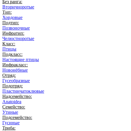
Без ранга:
Вторичноротые
Тип:
Хордовые
Подтип:
Позвоночные
Инфратип:
Челюстноротые
Класс:
Птицы
Подкласс:
Настоящие птицы
Инфракласс:
Новонёбные
Отряд:
Гусеобразные
Подотряд:
Пластинчатоклювые
Надсемейство:
Anatoidea
Семейство:
Утиные
Подсемейство:
Гусиные
Триба: