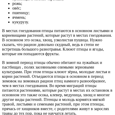
рожь;
овёс;
пшеницу;
ячмень;
кукурузу.
В местах гнездования птицы питаются в основном листьями и
корневищами растений, которые растут в местах гнездования.
В основном это осока, хвощ, узколистая пушица. Нужно
сказать, что рацион довольно скудный, ведь в степи не
встретишь большого разнотравья. Клюют птицы и ягоды,
которые им попадаются фрукты.
В зимний период птицы обычно обитают на лужайках и
пастбищах , полях засеянными озимыми зерновыми
культурами. При этом птицы клюют зёрна, молодые листья и
корни растений. Отъедаются птицы в основном в период
зимовок на зимовках рацион птиц намного разнообразнее,
чем в местах гнездования. Во время миграций птицы
питаются растениями, которые растут в местах их остановок в
основном это также осока, клевер, медуница, хвощ и многие
другие виды растений. Птенцы и молодь кормятся мягкой
травой, листьями и семенами растений, при этом птенцы,
прячась от хищников вместе, с родителями живут в зарослях
травы до тех пор, пока не научатся летать.