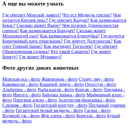
А еще вы можете узнать
Где обитает Морской дьявол?
Что ест Медведь гризли?
Чем
питается Кролик рекс?
Где обитает Казуар?
Как размножается
Бекас?
Сколько живет Вьюн?
Чем полезен Длиннохвостая
синица?
Как размножается Бородач?
Сколько живет
Мохноногий сыч?
Как размножается Бурозубка?
Где водится
Коричневый паук отшельник?
Где зимует Долгоносик?
Как
спит Горный баран?
Как выглядит Тигролев?
Где обитает
Обыкновенная гадюка?
Кто такой Саранча?
Где живет
Беркут?
Где живет Муравьед?
Фото других диких животных
Морская оса - фото
Жаворонок - фото
Страус эму - фото
Какомицли - фото
Кошачий лемур - фото
Опоссум - фото
Альбатрос - фото
Рыба-капля - фото
Корсак - фото
Тридакна -
фото
Иволга - фото
Бабочка зорька - фото
Мраморный клоп -
фото
Пингвин адели - фото
Золотистая бронзовка - фото
Слизняк - фото
Гигантский кенгуру - фото
Песчаный удавчик
- фото
Гигантский белый медведь - фото
Гагара - фото
Водяной уж - фото
Жук олень - фото
Корелла - фото
Бурый
медведь - фото