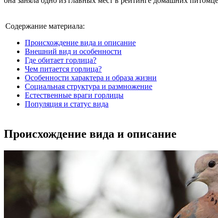
она заняла одно из главных мест в рейтинге домашних питомце
Содержание материала:
Происхождение вида и описание
Внешний вид и особенности
Где обитает горлица?
Чем питается горлица?
Особенности характера и образа жизни
Социальная структура и размножение
Естественные враги горлицы
Популяция и статус вида
Происхождение вида и описание