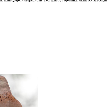
в. Благодаря интересному экстерьеру горлинка является завсегд