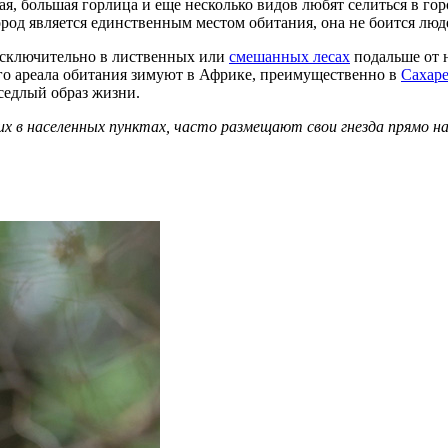
тая, большая горлица и еще несколько видов любят селиться в г
город является единственным местом обитания, она не боится люд
исключительно в лиственных или
смешанных лесах
подальше от 
ого ареала обитания зимуют в Африке, преимущественно в
Сахар
седлый образ жизни.
х в населенных пунктах, часто размещают свои гнезда прямо н