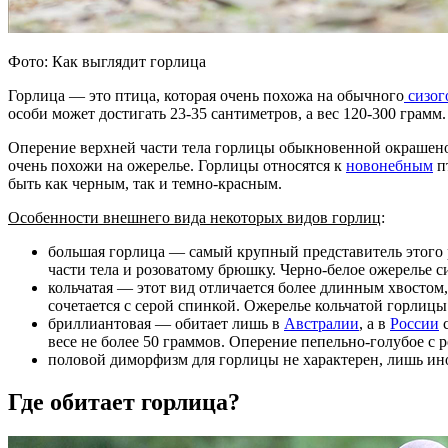
Фото: Как выглядит горлица
Горлица — это птица, которая очень похожа на обычного
сизог
особи может достигать 23-35 сантиметров, а вес 120-300 грамм
Оперение верхней части тела горлицы обыкновенной окрашено 
очень похожи на ожерелье. Горлицы относятся к
новонебным
пт
быть как черным, так и темно-красным.
Особенности внешнего вида некоторых видов горлиц
:
большая горлица — самый крупный представитель этого ро
части тела и розоватому брюшку. Черно-белое ожерелье с
кольчатая — этот вид отличается более длинным хвостом
сочетается с серой спинкой. Ожерелье кольчатой горлицы 
бриллиантовая — обитает лишь в
Австралии
, а в
России
с
весе не более 50 граммов. Оперение пепельно-голубое с 
половой диморфизм для горлицы не характерен, лишь ин
Где обитает горлица?