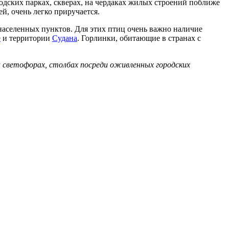
ородских парках, скверах, на чердаках жилых строений поближе
ей, очень легко приручается.
населенных пунктов. Для этих птиц очень важно наличие
е
и территории
Судана
. Горлинки, обитающие в странах с
а светофорах, столбах посреди оживленных городских