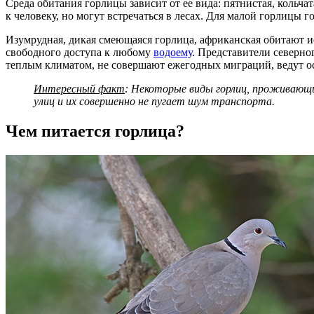
Среда обитания горлицы зависит от ее вида: пятнистая, кольча
к человеку, но могут встречаться в лесах. Для малой горлицы 
Изумрудная, дикая смеющаяся горлица, африканская обитают 
свободного доступа к любому
водоему
. Представители северн
теплым климатом, не совершают ежегодных миграций, ведут о
Интересный факт
: Некоторые виды горлиц, проживающи
улиц и их совершенно не пугает шум транспорта.
Чем питается горлица?