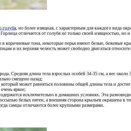
о голубя
, но более изящная, с характерным для каждого вида ок
. Горлица отличается от голубя не только своей изящностью, но
в коричневые тона, некоторые перья имеют белые, бежевые кра
ицам и их верхняя челюсть может свободно двигаться относитель
да. Средняя длина тела взрослых особей 34-35 см, а вес около
ильно смещено назад;
, который может равняться половины общей длины тела и достиг
очень яркое;
одержится исключительно в домашних условиях. Эта разновидно
россыпью белых пятен, а внешняя сторона крыльев окрашена в т
огда самцы отличаются более крупными размерами.