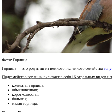
Фото: Горлица
Горлица — это род птиц из немногочисленного семейства
гол
Подсемейство горлицы включает в себя 16 отдельных видов и т
кольчатая горлица;
обыкновенная;
короткохвостая;
большая;
малая горлица.