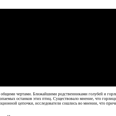
 с общими чертами. Ближайшими родственниками голубей и гор
опаемых останков этих птиц. Существовало мнение, что горлицы
люционной цепочки, исследователи сошлись во мнении, что прич