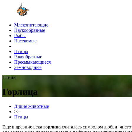
Млекопитающие
Паукообразные
Рыбы
Насекомые
Птицы
Ракообразные
Пресмыкающиеся
Земноводные
Птицы
Горлица
Дикие животные
>>
Птицы
Еще в древние века
горлица
считалась символом любви, чисто