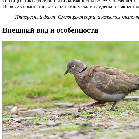
Горлицы, дикие голуби были одомашнены более 5 тысяч лет на
Первые упоминания об этих птицах были найдены в священных
Интересный факт
: Смеющаяся горлица является клеточн
Внешний вид и особенности