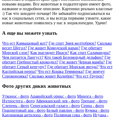
новыми видами. Все животные в подкатегории имеют фото,
название и подробное описание. Картинки реально классные
:) Так что заходите почаще! Не забывайте подписываться на
нас в социальных сетях, и вы всегда первыми узнаете, какие
новые животные появились у нас в энциклопедии. Удачи!
А еще вы можете узнать
Что ест Камышовый кот?
Где спит Змея желтобрюх?
Сколько
весит Щегол?
Где живет Комодский варан?
Где обитает
Морской слон?
Как выглядит Иваси?
Как спит Саламандра?
Чем питается Лангуст?
Кто такой Беломордый дельфин?
Где
обитает Гребнистый крокодил?
Где живет Черная мамба?
Где
обитает Серый кенгуру?
Где обитает Морская звезда?
Что ест
Каспийская нерпа?
Что ест Кошка Темминка?
Где зимует
Сороконожка?
Сколько живет Колибри?
Что ест Групер?
Фото других диких животных
Утконос - фото
Аравийский орикс - фото
Минога - фото
Ихтиостега - фото
Африканский лев - фото
Трепанг - фото
Слепень - фото
Сенегальский галаго - фото
Серна - фото
Гиацинтовый ара - фото
Белый павлин - фото
Кумжа - фото
Карликовая антилопа - фото
Полярная сова - фото
Игуана -