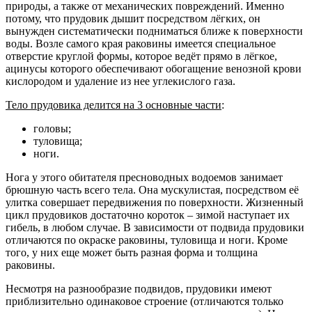
природы, а также от механических повреждений. Именно
потому, что прудовик дышит посредством лёгких, он
вынужден систематически подниматься ближе к поверхности
воды. Возле самого края раковины имеется специальное
отверстие круглой формы, которое ведёт прямо в лёгкое,
ацинусы которого обеспечивают обогащение венозной крови
кислородом и удаление из нее углекислого газа.
Тело прудовика делится на 3 основные части
:
головы;
туловища;
ноги.
Нога у этого обитателя пресноводных водоемов занимает
брюшную часть всего тела. Она мускулистая, посредством её
улитка совершает передвижения по поверхности. Жизненный
цикл прудовиков достаточно короток – зимой наступает их
гибель, в любом случае. В зависимости от подвида прудовики
отличаются по окраске раковины, туловища и ноги. Кроме
того, у них еще может быть разная форма и толщина
раковины.
Несмотря на разнообразие подвидов, прудовики имеют
приблизительно одинаковое строение (отличаются только