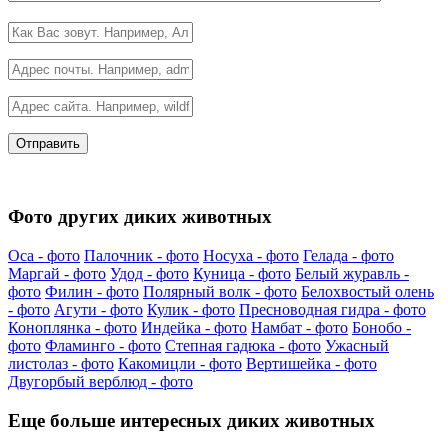
Фото других диких животных
Оса - фото
Палочник - фото
Носуха - фото
Гелада - фото
Маргай - фото
Удод - фото
Куница - фото
Белый журавль -
фото
Филин - фото
Полярный волк - фото
Белохвостый олень
- фото
Агути - фото
Кулик - фото
Пресноводная гидра - фото
Коноплянка - фото
Индейка - фото
Намбат - фото
Бонобо -
фото
Фламинго - фото
Степная гадюка - фото
Ужасный
листолаз - фото
Какомицли - фото
Вертишейка - фото
Двугорбый верблюд - фото
Еще больше интересных диких животных