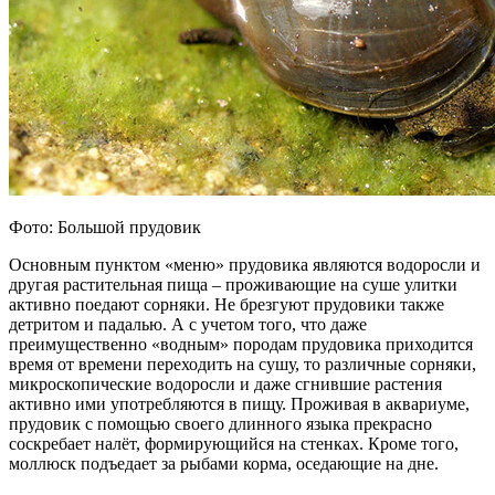
Фото: Большой прудовик
Основным пунктом «меню» прудовика являются водоросли и
другая растительная пища – проживающие на суше улитки
активно поедают сорняки. Не брезгуют прудовики также
детритом и падалью. А с учетом того, что даже
преимущественно «водным» породам прудовика приходится
время от времени переходить на сушу, то различные сорняки,
микроскопические водоросли и даже сгнившие растения
активно ими употребляются в пищу. Проживая в аквариуме,
прудовик с помощью своего длинного языка прекрасно
соскребает налёт, формирующийся на стенках. Кроме того,
моллюск подъедает за рыбами корма, оседающие на дне.