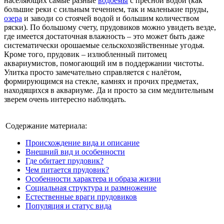
населяющих самые разные
водоемы
с пресной водой (как
большие реки с сильным течением, так и маленькие пруды,
озера
и заводи со стоячей водой и большим количеством
ряски). По большому счету, прудовиков можно увидеть везде,
где имеется достаточная влажность – это может быть даже
систематически орошаемые сельскохозяйственные угодья.
Кроме того, прудовик – излюбленный питомец
аквариумистов, помогающий им в поддержании чистоты.
Улитка просто замечательно справляется с налётом,
формирующимся на стекле, камнях и прочих предметах,
находящихся в аквариуме. Да и просто за сим медлительным
зверем очень интересно наблюдать.
Содержание материала:
Происхождение вида и описание
Внешний вид и особенности
Где обитает прудовик?
Чем питается прудовик?
Особенности характера и образа жизни
Социальная структура и размножение
Естественные враги прудовиков
Популяция и статус вида