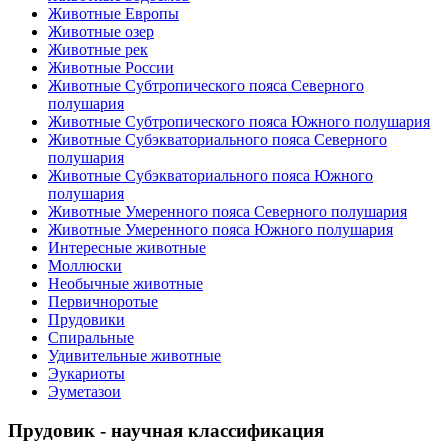
Животные Европы
Животные озер
Животные рек
Животные России
Животные Субтропического пояса Северного
полушария
Животные Субтропического пояса Южного полушария
Животные Субэкваториального пояса Северного
полушария
Животные Субэкваториального пояса Южного
полушария
Животные Умеренного пояса Северного полушария
Животные Умеренного пояса Южного полушария
Интересные животные
Моллюски
Необычные животные
Первичноротые
Прудовики
Спиральные
Удивительные животные
Эукариоты
Эуметазои
Прудовик - научная классификация