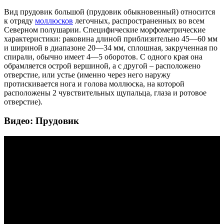
Вид прудовик большой (прудовик обыкновенный) относится
к отряду
моллюсков
легочных, распространенных во всем
Северном полушарии. Специфические морфометрические
характеристики: раковина длиной приблизительно 45—60 мм
и шириной в диапазоне 20—34 мм, сплошная, закрученная по
спирали, обычно имеет 4—5 оборотов. С одного края она
обрамляется острой вершиной, а с другой – расположено
отверстие, или устье (именно через него наружу
протискивается нога и голова моллюска, на которой
расположены 2 чувствительных щупальца, глаза и ротовое
отверстие).
Видео: Прудовик