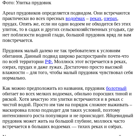
Фото: Улитка прудовик
Ареал прудовиков определяется подвидом. Они встречаются
практически во всех пресных
водоёмах
–
реках
,
озерах
,
прудах. Опять же, если ни один водоем не обходится без этих
улиток, то в садах и других сельскохозяйственных угодьях, где
нет поблизости водной глади, большой прудовик вряд ли вам
повстречается.
Прудовик малый далеко не так требователен к условиям
обитания. Данный подвид широко распространён почти-что
по всей территории
РФ.
Моллюск этот встречается в реках,
озерах, прудах и даже лужах. Достаточно просто высокой
влажности – для того, чтобы малый прудовик чувствовал себя
нормально.
Как можно предположить из названия, прудовик
болотный
обитает во всех мелких водоемах, обильно поросших тиной и
ряской. Хотя зачастую эти улитки встречаются и в реках с
чистой водой. Просто им там на порядок сложнее выживать –
маскировка плохо подходит для таких условий, поэтому
интенсивного роста популяции и не происходит. Яйцевидный
прудовик может жить на большой глубине, моллюск часто
встречается в больших водоемах — тихих реках и озёрах.