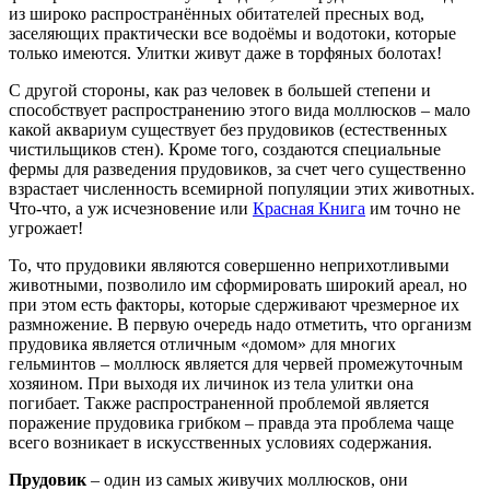
из широко распространённых обитателей пресных вод,
заселяющих практически все водоёмы и водотоки, которые
только имеются. Улитки живут даже в торфяных болотах!
С другой стороны, как раз человек в большей степени и
способствует распространению этого вида моллюсков – мало
какой аквариум существует без прудовиков (естественных
чистильщиков стен). Кроме того, создаются специальные
фермы для разведения прудовиков, за счет чего существенно
взрастает численность всемирной популяции этих животных.
Что-что, а уж исчезновение или
Красная Книга
им точно не
угрожает!
То, что прудовики являются совершенно неприхотливыми
животными, позволило им сформировать широкий ареал, но
при этом есть факторы, которые сдерживают чрезмерное их
размножение. В первую очередь надо отметить, что организм
прудовика является отличным «домом» для многих
гельминтов – моллюск является для червей промежуточным
хозяином. При выходя их личинок из тела улитки она
погибает. Также распространенной проблемой является
поражение прудовика грибком – правда эта проблема чаще
всего возникает в искусственных условиях содержания.
Прудовик
– один из самых живучих моллюсков, они