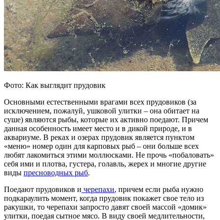
Фото: Как выглядит прудовик
Основными естественными врагами всех прудовиков (за
исключением, пожалуй, ушковой улитки – она обитает на
суше) являются рыбы, которые их активно поедают. Причем
данная особенность имеет место и в дикой природе, и в
аквариуме. В реках и озерах прудовик является пунктом
«меню» номер один для карповых рыб – они больше всех
любят лакомиться этими моллюсками. Не прочь «побаловать»
себя ими и плотва, густера, голавль, жерех и многие другие
виды
пресноводных рыб
.
Поедают прудовиков и
черепахи
, причем если рыба нужно
подкараулить момент, когда прудовик покажет свое тело из
ракушки, то черепахи запросто давят своей массой «домик»
улитки, поедая сытное мясо. В виду своей медлительности,