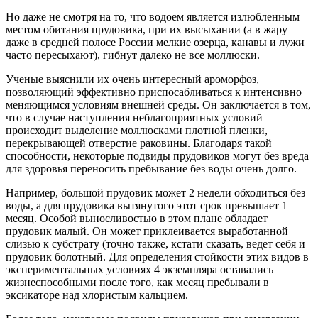
Но даже не смотря на то, что водоем является излюбленным
местом обитания прудовика, при их высыхании (а в жару
даже в средней полосе России мелкие озерца, канавы и лужи
часто пересыхают), гибнут далеко не все моллюски.
Ученые выяснили их очень интересный ароморфоз,
позволяющий эффективно приспосабливаться к интенсивно
меняющимся условиям внешней среды. Он заключается в том,
что в случае наступления неблагоприятных условий
происходит выделение моллюсками плотной пленки,
перекрывающей отверстие раковины. Благодаря такой
способности, некоторые подвиды прудовиков могут без вреда
для здоровья переносить пребывание без воды очень долго.
Например, большой прудовик может 2 недели обходиться без
воды, а для прудовика вытянутого этот срок превышает 1
месяц. Особой выносливостью в этом плане обладает
прудовик малый. Он может приклеивается выработанной
слизью к субстрату (точно также, кстати сказать, ведет себя и
прудовик болотный. Для определения стойкости этих видов в
экспериментальных условиях 4 экземпляра оставались
жизнеспособными после того, как месяц пребывали в
эксикаторе над хлористым кальцием.