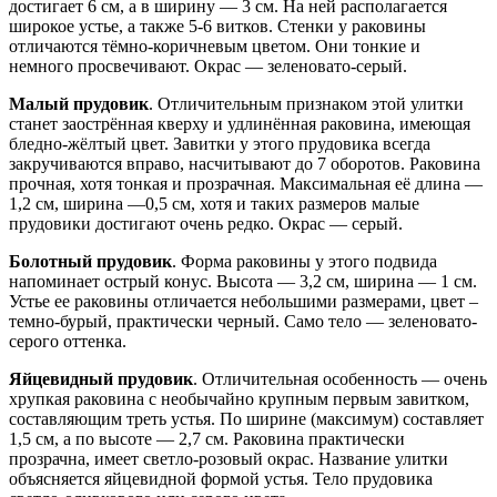
достигает 6 см, а в ширину — 3 см. На ней располагается
широкое устье, а также 5-6 витков. Стенки у раковины
отличаются тёмно-коричневым цветом. Они тонкие и
немного просвечивают. Окрас — зеленовато-серый.
Малый прудовик
. Отличительным признаком этой улитки
станет заострённая кверху и удлинённая раковина, имеющая
бледно-жёлтый цвет. Завитки у этого прудовика всегда
закручиваются вправо, насчитывают до 7 оборотов. Раковина
прочная, хотя тонкая и прозрачная. Максимальная её длина —
1,2 см, ширина —0,5 см, хотя и таких размеров малые
прудовики достигают очень редко. Окрас — серый.
Болотный прудовик
. Форма раковины у этого подвида
напоминает острый конус. Высота — 3,2 см, ширина — 1 см.
Устье ее раковины отличается небольшими размерами, цвет –
темно-бурый, практически черный. Само тело — зеленовато-
серого оттенка.
Яйцевидный прудовик
. Отличительная особенность — очень
хрупкая раковина с необычайно крупным первым завитком,
составляющим треть устья. По ширине (максимум) составляет
1,5 см, а по высоте — 2,7 см. Раковина практически
прозрачна, имеет светло-розовый окрас. Название улитки
объясняется яйцевидной формой устья. Тело прудовика