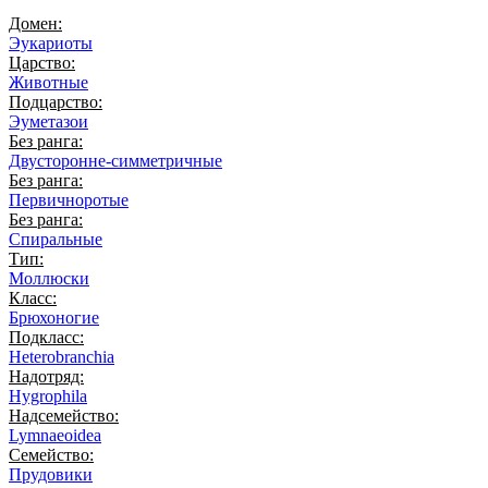
Домен:
Эукариоты
Царство:
Животные
Подцарство:
Эуметазои
Без ранга:
Двусторонне-симметричные
Без ранга:
Первичноротые
Без ранга:
Спиральные
Тип:
Моллюски
Класс:
Брюхоногие
Подкласс:
Heterobranchia
Надотряд:
Hygrophila
Надсемейство:
Lymnaeoidea
Семейство:
Прудовики