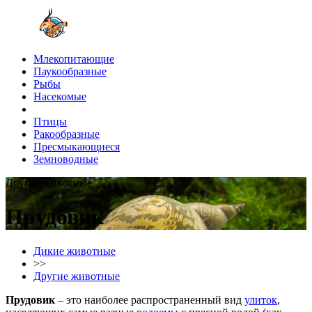
Млекопитающие
Паукообразные
Рыбы
Насекомые
Птицы
Ракообразные
Пресмыкающиеся
Земноводные
Другие животные
Прудовик
Дикие животные
>>
Другие животные
Прудовик
– это наиболее распространенный вид
улиток
,